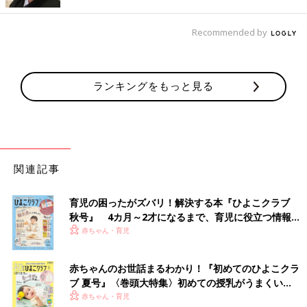
ノロウイルス：便1gあたり100万～10億個／ウイルス粒子100個
以下でも感染が成立する
Recommended by
「嘔吐の症状はおさまっているのに、便中にウイルスが排出され
るという点が、やっかいなところ。ロタウイルスは感染すると3
週間以上、ノロウイルスは3～7日間（長い場合は、3週間以上〜
ランキングをもっと見る
1カ月）にわたってウイルスが出続けます。
しかもごくわずかな粒子で感染が成立しますから、赤ちゃんがか
かったら、親も感染するものと覚悟したほうがいいでしょう」
（白井先生）
関連記事
ぐったりしている場合はすぐに受診を
育児の困ったがズバリ！解決する本『ひよこクラブ
ウイルス性胃腸炎に感染すると、嘔吐→下痢の順で症状が出るこ
秋号』 4カ月～2才になるまで、育児に役立つ情報が
とが多いです。発熱を伴うこともあります。
保育園
など集団保育
いっぱい！
赤ちゃん・育児
の場で、ウイルス性胃腸炎が流行しているときに、嘔吐や下痢な
どの症状が出た場合は、感染している可能性が高いと考えられま
赤ちゃんのお世話まるわかり！『初めてのひよこクラ
す。
ブ 夏号』〈巻頭大特集〉初めての授乳がうまくい
く！ おっぱい・ミルクの基本と夏のトラブル 解決テ
赤ちゃん・育児
「ウイルス性胃腸炎には特効薬がありません。夜間などですぐに