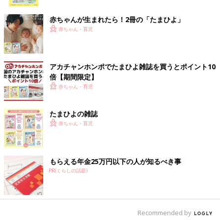
ク
病院に連れていくのが大変な場合は、自宅で療養しつつ、落ち着
いたタイミングで受診してもいいでしょう。ただし、起きている
赤ちゃんが生まれたら！2冊の「たまひよ」
のに尿が12時間以上出ていない、意識がもうろうとしているなど
赤ちゃん・育児
の場合はすぐに受診してください。発熱が3〜4日以上続く、下痢
が1週間以上続くなども、緊急ではありませんが、受診の目安で
す」（白井先生）
アカチャンホンポでたまひよ雑誌を買うとポイント10
倍【期間限定】
ウイルス性胃腸炎と診断された場合、その原因のウイルスは検査
赤ちゃん・育児
しないとわかりませんが、多くの場合、検査は行われないと白井
先生は言います。
たまひよの雑誌
「判明したところで処方薬など治療の内容は変わらないことが、
赤ちゃん・育児
主な理由です。また検査キットがない医療機関も少なくありませ
ん。もちろん必要があれば調べますし、総合病院などでは診療の
一環で検査をすることも。また、たとえば同じ保育園に通う子が
もらえる年金25万円以下の人が知るべき事
『ロタウイルスだった』とわかっていれば、周囲で同じような症
PR(くらしの話題)
状が出ている子たちもロタウイルスだろう、と臨床診断をしま
す」（白井先生）
感染力が強いので、周囲で流行している場合は、覚
Recommended by