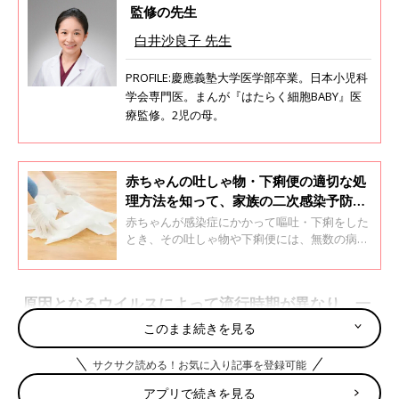
監修の先生
白井沙良子 先生
PROFILE:慶應義塾大学医学部卒業。日本小児科
学会専門医。まんが『はたらく細胞BABY』医
療監修。2児の母。
赤ちゃんの吐しゃ物・下痢便の適切な処
理方法を知って、家族の二次感染予防を
【小児科医】
赤ちゃんが感染症にかかって嘔吐・下痢をした
とき、その吐しゃ物や下痢便には、無数の病原
体が含まれます。適切に処理しないと、感染が
家庭内に広がる、「二次感染」が起こるおそれ
があります。
原因となるウイルスによって流行時期が異なり、一
年中注意が必要です
このまま続きを見る
サクサク読める！お気に入り記事を登録可能
ウイルス性胃腸炎とは、ウイルスに感染して発症する胃腸炎の総
称です。「おなかの風邪」や「乳児嘔吐下痢症」と呼ばれること
アプリで続きを見る