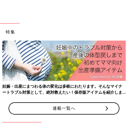
悟して準備を
ウイルス性胃腸炎の原因となるウイルスは感染力が高く、とくに
保育園などの集団生活の場での感染拡大が心配されます。
特集
「保育園でも感染症対策はもちろん行ってはいますが、ウイルス
性胃腸炎を完全に予防するのは難しいでしょう。ウイルス性胃腸
炎では予期せぬタイミングで吐くこともあるので、同じクラスで
1人がかかったら、数日以内にうつる覚悟をしたほうがいいかも
しれません。
赤ちゃんはよだれが多い上、だ液のついた手でいろいろなものを
触ったりなめたりするので、そこから感染が広がることもありま
す。保育園に通っている場合、クラスで流行している病気の情報
妊娠・出産にまつわる体の変化は多岐にわたります。そんなマイナ
は注意深くキャッチしましょう。感染症が流行しているときは、
ートラブル対策として、絶対教えたい！保存版アイテムを紹介しま
赤ちゃんの体調にいつも以上に気を配れるといいですね」（白井
す。
先生）
連載一覧へ
監修／白井沙良子先生
取材・文／中澤夕美恵、たまひよONLINE編集部