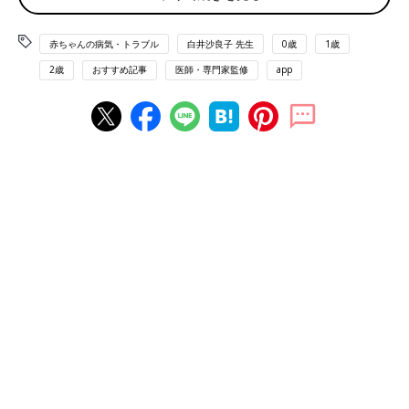
もあります。「ノロウイルスが原因」と思っている人もいるかも
しれませんが、ノロウイルスはウイルス性胃腸炎の原因の一つに
赤ちゃんの病気・トラブル
白井沙良子 先生
0歳
1歳
すぎません。
2歳
おすすめ記事
医師・専門家監修
app
「ウイルス性胃腸炎の原因となる主なウイルスは、ノロウイル
ス、アデノウイルス、ロタウイルスなどで、嘔吐、下痢、発熱な
どの症状が主なものですが、症状が強く出て脱水や
けいれん
を起
こすこともあります。治るまでの目安はウイルスにより異なりま
すが、数日から1週間、長いと2週間ほどかかります」（白井先
生）
ウイルス性胃腸炎は「冬に多い感染症」というイメージがありま
すが、通年で注意が必要だと白井先生は言います。
「ウイルス性胃腸炎は、原因となるウイルスによって流行時期が
異なります。新型コロナウイルス感染症対策の徹底によって感染
症の流行状況が今までとかなり変わってきています。ウイルス性
胃腸炎も、季節や年齢を問わず気をつけたい病気です」（白井先
生）