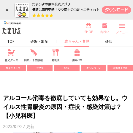
×
内祝い
SHOP
メニュー
TOP
妊娠・出産
赤ちゃん・育児
妊活
育児グッズ
病気・予防接種
離乳食
優待パス
ひよこクラブ
アプリ
SNS
キャンペーン
写真スタジオ
アルコール消毒を徹底していても効果なし。ウ
イルス性胃腸炎の原因・症状・感染対策は？
【小児科医】
2023/02/27
更新