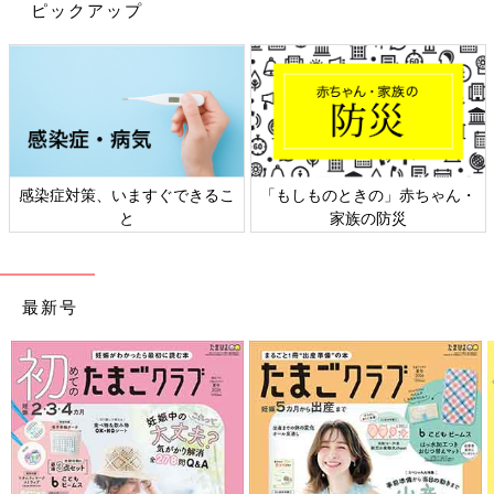
新型コロナウイルスの感染対策のイメージから、「アルコール消
ピックアップ
毒をすれば感染症にかからない」と思いがちですが、ウイルス性
胃腸炎のウイルスにはアルコール消毒が効果がないものも多いと
か。また、原因となるウイルスによって流行時期が異なるので
「冬に流行する」というイメージも正しくとは言えず、一年中注
意が必要だそう。改めて親子で手洗い習慣を見直しましょう。
●記事の内容は記事執筆当時の情報であり、現在と異なる場合が
感染症対策、いますぐできるこ
「もしものときの」赤ちゃん・
あります。
と
家族の防災
最新号