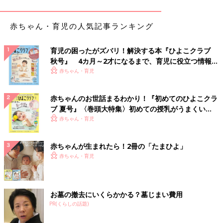
嘔吐がおさまったあとも、便中にウイルスが排出さ
れます
赤ちゃん・育児の人気記事ランキング
ウイルス性胃腸炎を引き起こすウイルスの多くはアルコール消毒
育児の困ったがズバリ！解決する本『ひよこクラブ
が効きません。少しでも予防するにはマスク着用や徹底した手洗
秋号』 4カ月～2才になるまで、育児に役立つ情報が
いが必要です。
いっぱい！
赤ちゃん・育児
「ウイルス性胃腸炎の感染経路には、吐いたものや便中に排出さ
れたウイルスが手につき、手から口へと入る経路、また乾燥した
赤ちゃんのお世話まるわかり！『初めてのひよこクラ
便などからウイルスが飛散して空気感染する経路などがありま
ブ 夏号』〈巻頭大特集〉初めての授乳がうまくい
す。」（白井先生）
く！ おっぱい・ミルクの基本と夏のトラブル 解決テ
赤ちゃん・育児
ク
嘔吐の症状がおさまったあとも便中にウイルスが排出されるた
赤ちゃんが生まれたら！2冊の「たまひよ」
め、それが感染の原因になることもあるそうです。
赤ちゃん・育児
便中のウイルス粒子の数
ロタウイルス：便1gあたり約100億個／ウイルス粒子10〜100個
お墓の撤去にいくらかかる？墓じまい費用
で感染が成立する
PR(くらしの話題)