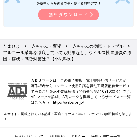
妊娠中から産後まで長く使える無料アプリ
無料ダウンロード
たまひよ
赤ちゃん・育児
赤ちゃんの病気・トラブル
アルコール消毒を徹底していても効果なし。ウイルス性胃腸炎の原
因・症状・感染対策は？【小児科医】
ＡＢＪマークは、この電子書店・電子書籍配信サービスが、
著作権者からコンテンツ使用許諾を得た正規版配信サービス
であることを示す登録商標（登録番号 第11091000号）です。
ABJマークの詳細、ABJマークを掲示しているサービスの一覧
はこちら→
https://aebs.or.jp/
本サイトに掲載されている記事・写真・イラスト等のコンテンツの無断転載を禁じま
す。
たまひよについて
利用規約
ポリシー
医師・専門家一覧