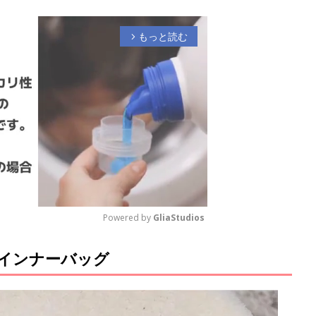
もっと読む
arrow_forward_ios
Powered by 
GliaStudios
インナーバッグ
M
u
t
e