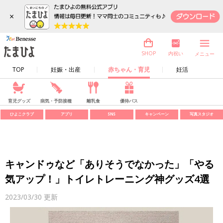
×
内祝い
SHOP
メニュー
TOP
妊娠・出産
赤ちゃん・育児
妊活
育児グッズ
病気・予防接種
離乳食
優待パス
ひよこクラブ
アプリ
SNS
キャンペーン
写真スタジオ
キャンドゥなど「ありそうでなかった」「やる
気アップ！」トイレトレーニング神グッズ4選
2023/03/30
更新