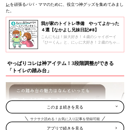
レ
を頑張るパパ・ママのために、役立つ神グッズを集めてみまし
た。
我が家のトイトレ準備 やってよかった
４選【なかよし兄妹日記#8】
こんにちは！妹大好き！４歳のシャイボーイ
『ひーくん』と、にぃに大好き！２歳のちゃっ
かりガール『すーちゃん』の母、hibik（ヒビッ
ク）です。２人の子ども達と、子煩悩な旦那さ
んと４人で楽しくワイワイ暮らしています。兄
やっぱりコレは神アイテム！3段階調整ができる
妹、家族のいろいろなことを書いていけたらと
「トイレの踏み台」
思っています。
このまま続きを見る
サクサク読める！お気に入り記事を登録可能
アプリで続きを見る