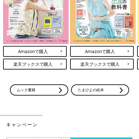
てくれる画期的なアイテムなんだとか。ほかにも、トイレができ
たときにごほうびとして貼れるシールと台紙もついているんだそ
う。ありそうでなかった便利グッズですよね♪
[ヒビユウの育児絵日記 #55] トイトレ中
の思い出
こんにちは！ヒビユウです！さて、今回は、ム
スメがトイトレ中の頃の思い出です。
Amazonで購入
Amazonで購入
楽天ブックスで購入
楽天ブックスで購入
ご紹介したトイトレグッズは、どれも便利で役立ちそうなものば
かりでしたよね。やはり、先輩ママたちのおすすめグッズは機能
性もバツグン♪ 気になるアイテムは、ぜひチェックしてみてくだ
ムック書籍
たまひよの絵本
さいね。
(文・水川ちさ)
●記事内容でご紹介している投稿、リンク先は、削除される場合
があります。あらかじめご了承ください。
●記事の内容は記載当時の情報であり、現在と異なる場合があり
キャンペーン
ます。