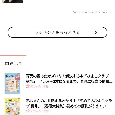
Recommended by
ランキングをもっと見る
出典：Instagramアカウント「__hina.1230」
関連記事
ひなさんは、補助便座フックを購入。こちらはリッチェルの補助
便座ですが、この形だけでなく、いろんなタイプの補助便座を引
っかけることができそうですね！上からかけるように引っかける
育児の困ったがズバリ！解決する本『ひよこクラブ
だけなので、スムーズに片づけができるのも◎。スタンドタイプ
秋号』 4カ月～2才になるまで、育児に役立つ情報が
いっぱい！
より安定感があるそうですよ。
赤ちゃん・育児
トイレのやる気がないときのお助けアイテム！トレ
赤ちゃんのお世話まるわかり！『初めてのひよこクラ
ーニングシート
ブ 夏号』〈巻頭大特集〉初めての授乳がうまくい
く！ おっぱい・ミルクの基本と夏のトラブル 解決テ
赤ちゃん・育児