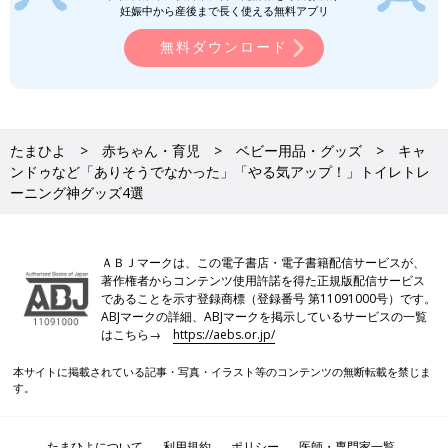
妊娠中から産後まで長く使える無料アプリ
無料ダウンロード
たまひよ
赤ちゃん・育児
ベビー用品・グッズ
キャ
ンドゥなど「ありそうでなかった」「やる気アップ！」トイレトレ
ーニング神グッズ4選
ＡＢＪマークは、この電子書店・電子書籍配信サービスが、
著作権者からコンテンツ使用許諾を得た正規版配信サービス
であることを示す登録商標（登録番号 第11091000号）です。
ABJマークの詳細、ABJマークを掲示しているサービスの一覧
はこちら→
https://aebs.or.jp/
本サイトに掲載されている記事・写真・イラスト等のコンテンツの無断転載を禁じま
す。
たまひよについて
利用規約
ポリシー
医師・専門家一覧