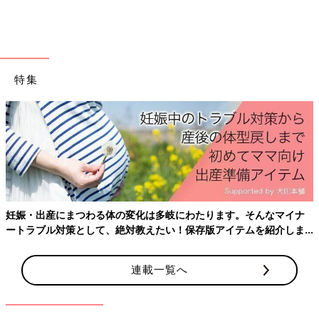
出典：Instagramアカウント「kumako.channel」
くま子さんは、トーマスのトレーニングシートを購入。おしっこ
特集
をかけて濡れると、絵柄が浮き出るシートなんだとか。トイレの
やる気がないときに「トーマスやろ！」とお子さんに声をかける
と、喜んでしてくれるそうですよ。そのままトイレに流せるのも
うれしいですよね。
ありそうでなかったからありがたい！トイレットペ
ーパーステッカー
妊娠・出産にまつわる体の変化は多岐にわたります。そんなマイナ
ートラブル対策として、絶対教えたい！保存版アイテムを紹介しま
す。
連載一覧へ