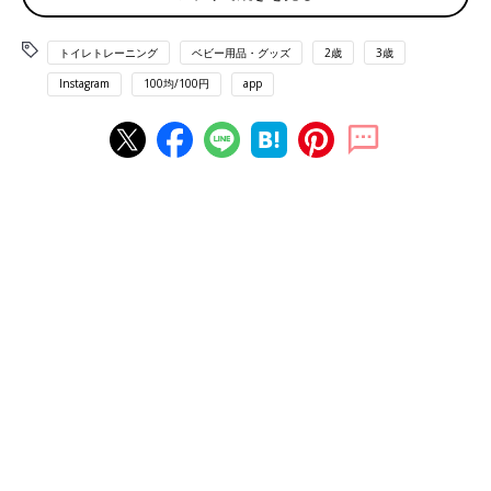
トイレトレーニング
ベビー用品・グッズ
2歳
3歳
Instagram
100均/100円
app
出典：Instagramアカウント「kuroyagi__san」
黒やぎさんは、高さが3段階に調節できる「トイレの踏み台」を
購入。お子さんの成長に合わせて高さが変えられるのはいいです
よね。子どもの足が台にしっかり着くので、用を足す際、踏ん張