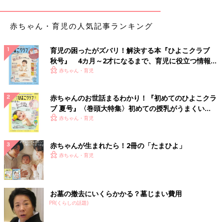
りやすいのも魅力なんだとか。まさに神がかったアイテムですね
♪
赤ちゃん・育児の人気記事ランキング
もっと早く買えば良かった！と思うほど便利な「補
助便座フック」
育児の困ったがズバリ！解決する本『ひよこクラブ
秋号』 4カ月～2才になるまで、育児に役立つ情報が
いっぱい！
赤ちゃん・育児
赤ちゃんのお世話まるわかり！『初めてのひよこクラ
ブ 夏号』〈巻頭大特集〉初めての授乳がうまくい
く！ おっぱい・ミルクの基本と夏のトラブル 解決テ
赤ちゃん・育児
ク
赤ちゃんが生まれたら！2冊の「たまひよ」
赤ちゃん・育児
お墓の撤去にいくらかかる？墓じまい費用
PR(くらしの話題)