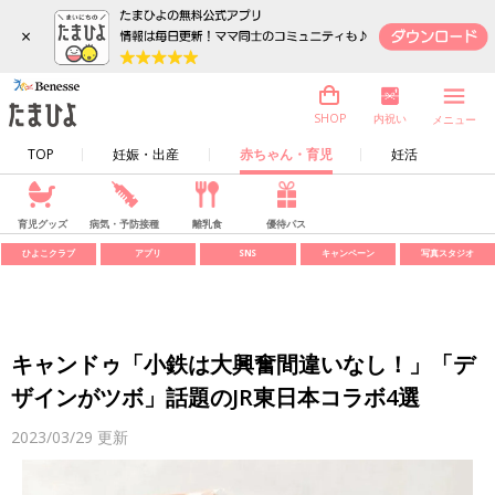
×
内祝い
SHOP
メニュー
TOP
妊娠・出産
赤ちゃん・育児
妊活
育児グッズ
病気・予防接種
離乳食
優待パス
ひよこクラブ
アプリ
SNS
キャンペーン
写真スタジオ
キャンドゥ「小鉄は大興奮間違いなし！」「デ
ザインがツボ」話題のJR東日本コラボ4選
2023/03/29
更新