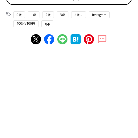
0歳
1歳
2歳
3歳
4歳～
Instagram
100均/100円
app
出典：Instagramアカウント「seano0426」
seano0426さんはキャンドゥでデザインペーパーとクリアファイ
ルをGET！ デザインペーパーはキラキラの箔押しのデザインが
とても豪華ですよね。クリアファイルは3つのポケットに分かれ
ているので使い勝手もよさそうなんだとか♪
新幹線好きのお子さんのお気に入りに♪ アクリルキ
ーホルダー