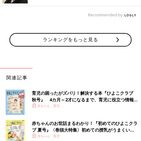
出典：Instagramアカウント「438aya15」
Aya.Shimiyaさんがキャンドゥで購入したのはこまち＆はやぶさ
Recommended by
のアクリルキーホルダー。新幹線が大好きな
1歳
のお子さんのお
気に入りになったようで、何度も「じゃーん！」と見せてくれる
姿がかわいいんだとか♪ 大きめで存在感も抜群ですよね！
ランキングをもっと見る
めずらしい切符柄がツボ！ マスキングテープ
関連記事
育児の困ったがズバリ！解決する本『ひよこクラブ
秋号』 4カ月～2才になるまで、育児に役立つ情報が
いっぱい！
赤ちゃん・育児
赤ちゃんのお世話まるわかり！『初めてのひよこクラ
ブ 夏号』〈巻頭大特集〉初めての授乳がうまくい
く！ おっぱい・ミルクの基本と夏のトラブル 解決テ
赤ちゃん・育児
出典：Instagramアカウント「pupukpooh」