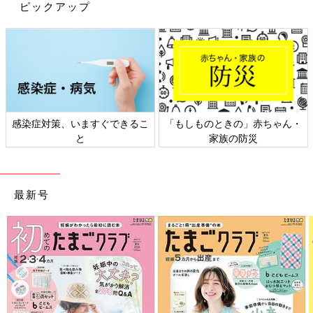
ついたくさん買ってしまいそうですよね♪ 品薄になっているもの
ピックアップ
もあるようなので、気になるグッズがある人は早めの購入がおす
すめですよ！
(文・広瀬まいこ)
●記事内の価格はすべて税込み、2023年2月時点のものです。
●記事内容でご紹介している投稿、リンク先は、削除される場合
があります。あらかじめご了承ください。
●記事の内容は記載当時の情報であり、現在と異なる場合があり
感染症対策、いますぐできるこ
「もしものときの」赤ちゃん・
ます。
と
家族の防災
最新号