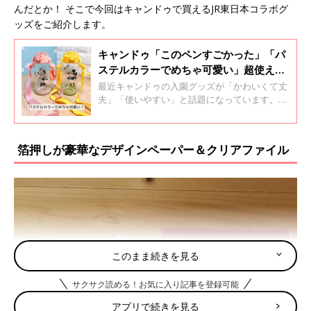
んだとか！ そこで今回はキャンドゥで買えるJR東日本コラボグ
ッズをご紹介します。
キャンドゥ「このペンすごかった」「パ
ステルカラーでめちゃ可愛い」超使える
入園グッズ5選
最近キャンドゥの入園グッズが「かわいくて丈
夫」「使いやすい」と話題になっています。巾
着や水筒など種類も豊富な様子♪ そこで今回は
インスタグラムの投稿から厳選したキャンドゥ
のおすすめ入園グッズをご紹介します。
箔押しが豪華なデザインペーパー＆クリアファイル
このまま続きを見る
サクサク読める！お気に入り記事を登録可能
アプリで続きを見る