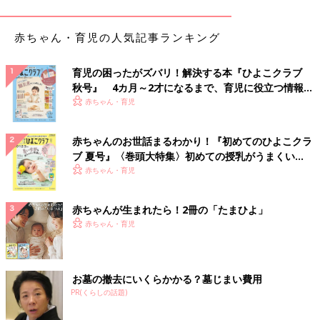
赤ちゃん・育児の人気記事ランキング
育児の困ったがズバリ！解決する本『ひよこクラブ
秋号』 4カ月～2才になるまで、育児に役立つ情報が
いっぱい！
赤ちゃん・育児
赤ちゃんのお世話まるわかり！『初めてのひよこクラ
ブ 夏号』〈巻頭大特集〉初めての授乳がうまくい
く！ おっぱい・ミルクの基本と夏のトラブル 解決テ
赤ちゃん・育児
ク
赤ちゃんが生まれたら！2冊の「たまひよ」
赤ちゃん・育児
お墓の撤去にいくらかかる？墓じまい費用
PR(くらしの話題)