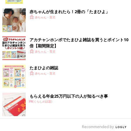
ク
pupukpoohさんはキャンドゥでマスキングテープを2種類チョイ
ス♪ 特に切符柄のマスキングテープがツボだったそうで、リピ買
赤ちゃんが生まれたら！2冊の「たまひよ」
いしようと思っているんだとか！ ミシン目入りで切符を1枚ずつ
赤ちゃん・育児
切り離して使えるようですよ。
種類豊富なメモパッドをたくさんGET♪
アカチャンホンポでたまひよ雑誌を買うとポイント10
倍【期間限定】
赤ちゃん・育児
たまひよの雑誌
赤ちゃん・育児
もらえる年金25万円以下の人が知るべき事
PR(くらしの話題)
Recommended by