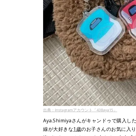
出典：Instagramアカウント「438aya15」
Aya.Shimiyaさんがキャンドゥで
線が大好きな
1歳
のお子さんのお気に入