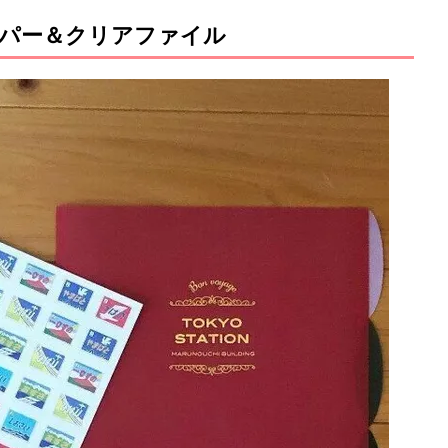
パー＆クリアファイル
M
u
t
e