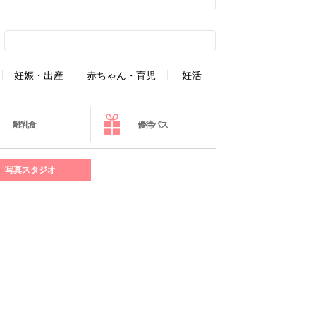
妊娠・出産
赤ちゃん・育児
妊活
離乳食
優待パス
写真スタジオ