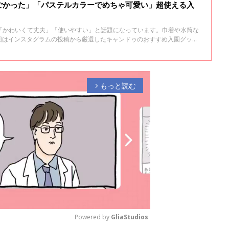
ごかった」「パステルカラーでめちゃ可愛い」超使える入
「かわいくて丈夫」「使いやすい」と話題になっています。巾着や水筒な
今回はインスタグラムの投稿から厳選したキャンドゥのおすすめ入園グッズ
もっと読む
arrow_forward_ios
Powered by 
GliaStudios