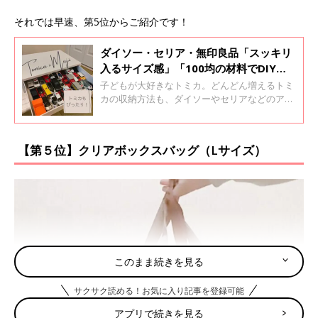
それでは早速、第5位からご紹介です！
ダイソー・セリア・無印良品「スッキリ
入るサイズ感」「100均の材料でDIY」
トミカ収納アイデア3選
子どもが大好きなトミカ。どんどん増えるトミ
カの収納方法も、ダイソーやセリアなどのアイ
テムを活用すれば上手に片付けられそう！ お片
付けのテンションも上がる、そんなトミカの収
納方法をインスタグラムの投稿よりご紹介しま
【第５位】クリアボックスバッグ（Lサイズ）
す。
このまま続きを見る
サクサク読める！お気に入り記事を登録可能
アプリで続きを見る