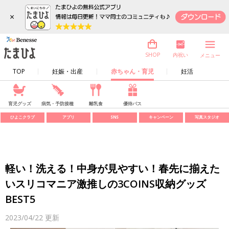
×
内祝い
SHOP
メニュー
TOP
妊娠・出産
赤ちゃん・育児
妊活
育児グッズ
病気・予防接種
離乳食
優待パス
ひよこクラブ
アプリ
SNS
キャンペーン
写真スタジオ
軽い！洗える！中身が見やすい！春先に揃えた
いスリコマニア激推しの3COINS収納グッズ
BEST5
2023/04/22
更新