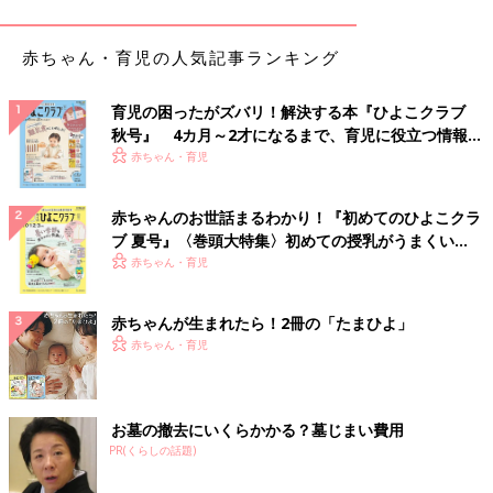
赤ちゃん・育児の人気記事ランキング
育児の困ったがズバリ！解決する本『ひよこクラブ
秋号』 4カ月～2才になるまで、育児に役立つ情報が
いっぱい！
赤ちゃん・育児
赤ちゃんのお世話まるわかり！『初めてのひよこクラ
ブ 夏号』〈巻頭大特集〉初めての授乳がうまくい
く！ おっぱい・ミルクの基本と夏のトラブル 解決テ
赤ちゃん・育児
ク
赤ちゃんが生まれたら！2冊の「たまひよ」
赤ちゃん・育児
よっし「クリアなので中身がすぐ見れて、探し物をしないですみ
ます。使わないときは畳んで場所取らないところがいいです。軽
いので天袋などの高いところに収納するのも楽チンです」
お墓の撤去にいくらかかる？墓じまい費用
【第４位】ラタンカトラリーケース
PR(くらしの話題)