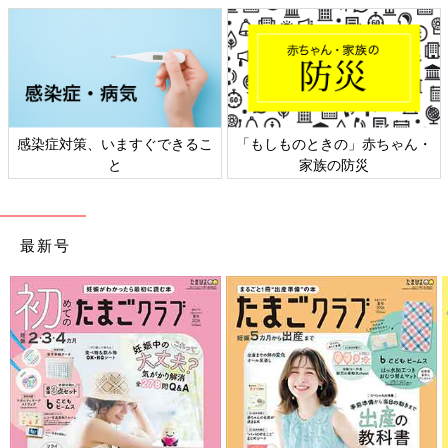
さらにつっこみが止まらない育児日記
Amazonで見る
感染症対策、いますぐできるこ
「もしものときの」赤ちゃん・
と
家族の防災
前の話
次の話
着物と祖母の思い出
一覧
着信音は変えられる！
【御手洗直子のコマ
【御手洗直子のコマダ
ダム日記 ＃178】
ム日記 ＃180】
最新号