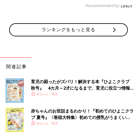
ら早何年…。『つっこみが止まらに育児日記』
Recommended by
で母になったおたくマンガ家ママ・直子が第2
子を出産。相変わらずのドタバタ日々を『さら
につっこみが止まらない育児日記』として発売
御手洗直子
します。たまひよONLINEで数話分限定公開で
ランキングをもっと見る
Profile pixivで大人気。累計閲覧数1100万を誇る爆笑コミック
す！ 限定公開その１は「１～2才代のしつけ
エッセイスト。なんでそんなにネタ満載人生を・・・という謎の
（？）」。直子流しつけ……とは？
人。既刊に「3
1歳
BLマンガ家が婚活するとこうなる」「31歳ゲ
ームプログラマーが婚活するとこうなる」（共に新書館）、「腐
女子になると、人生こうなる！～底～」（一迅社）、「つっこみ
が止まらない育児日記」「さらにつっこみが止まらない育児日
関連記事
記」（ベネッセコーポレーション）など。たまひよのサイトで、
数話限定公開中。
育児の困ったがズバリ！解決する本『ひよこクラブ
御手洗直子X（旧twitter）：
＠mitarainaoko
秋号』 4カ月～2才になるまで、育児に役立つ情報が
いっぱい！
赤ちゃん・育児
赤ちゃんのお世話まるわかり！『初めてのひよこクラ
ブ 夏号』〈巻頭大特集〉初めての授乳がうまくい
く！ おっぱい・ミルクの基本と夏のトラブル 解決テ
赤ちゃん・育児
ク