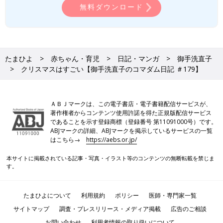
無料ダウンロード
たまひよ
赤ちゃん・育児
日記・マンガ
御手洗直子
クリスマスはすごい【御手洗直子のコマダム日記 ＃179】
ＡＢＪマークは、この電子書店・電子書籍配信サービスが、
著作権者からコンテンツ使用許諾を得た正規版配信サービス
であることを示す登録商標（登録番号 第11091000号）です。
ABJマークの詳細、ABJマークを掲示しているサービスの一覧
はこちら→
https://aebs.or.jp/
本サイトに掲載されている記事・写真・イラスト等のコンテンツの無断転載を禁じま
す。
たまひよについて
利用規約
ポリシー
医師・専門家一覧
サイトマップ
調査・プレスリリース・メディア掲載
広告のご相談
お問い合わせ
利用者情報の取り扱いについて