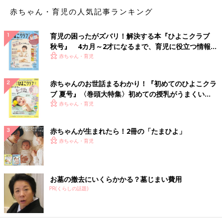
ゲットできたので世間はちゃんとクリスマスをしていて販売側も
赤ちゃん・育児の人気記事ランキング
クリスマスしているのだ。クリスマスしているってなんだ。とに
かく、世の中はちゃんとクリスマスという行事に倣って動いてい
育児の困ったがズバリ！解決する本『ひよこクラブ
るのだ。そしてそれは正しい。
秋号』 4カ月～2才になるまで、育児に役立つ情報が
いっぱい！
赤ちゃん・育児
クリスマスの概念が消え、正月の概念がほぼ消え、曜日の概念も
消え、〆切という区切りにのみ意識を割いて生きていつつあった
が、イベント観念のある夫のありがたさを実感するのであった。
赤ちゃんのお世話まるわかり！『初めてのひよこクラ
（おわり）
ブ 夏号』〈巻頭大特集〉初めての授乳がうまくい
く！ おっぱい・ミルクの基本と夏のトラブル 解決テ
赤ちゃん・育児
おたくマンガ家ママデビュー！！ つっ
ク
こみが止まらない育児日記 第２話 恐
赤ちゃんが生まれたら！2冊の「たまひよ」
怖！エンドレス立ってゆらゆら
オレたちの育児はこれからだ…！31歳で婚活デ
赤ちゃん・育児
ビューしたオタクマンガ家直子が、とうとうマ
マデビュー。動じなさすぎな赤ちゃんとの、焦
る、慄く、ハートフルな日常をお届け！第２
話 恐怖！エンドレス立ってゆらゆら
お墓の撤去にいくらかかる？墓じまい費用
【マンガ】御手洗直子の『さらにつっこ
PR(くらしの話題)
みが止まらない育児日記』1話まるっと
限定公開「しつけって…」
一大センセーションを巻き起こした婚活コミッ
ク『31歳BLマンガ家が婚活するとこうなる』か