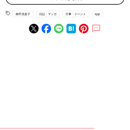
家にあった人参の皮を剥きまるごとかじって飢えをしのぐという
ことをしていたが、これを子にも強要するとおそらく世界中から
御手洗直子
日記・マンガ
行事・イベント
app
非難される。おそろしい。クリスマスを人参で済ますな。
私の場合、配偶者がイベント事にハッスルするタイプであったた
め我が子はクリスマスをスルーされるという悲運を避けることが
できた。ありがたいことである。という訳で去年もトリ肉（夫）
に伴われケーキを買いにチキンを買いにと右往左往としたのだが
国道沿いがおそろしいことになっていた。
ケーキ屋とチキン屋が向かい合っているため路駐（路停）してい
る車で渋滞しているのである。気持ちはわかるが密度がやばい。
なんならちょっと先にあるピザ屋からも列が続いているのであ
る。一車線しかないはずなのに上り下りで車が４列になっている
のである。これが…クリスマスの力…。
ケーキもチキンもツリーもスルーして生きてきた身からするとみ
んなちゃんとクリスマスしていてすごいと感心してしまう。とい
うかここまで集中しているとケーキが売り切れないものかと心配
になるが、わりと遅くに買いに行った我らでもちゃんとケーキを