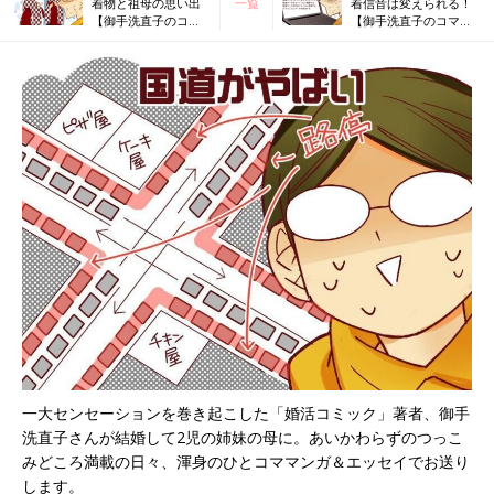
着物と祖母の思い出
一覧
着信音は変えられる！
【御手洗直子のコマ
【御手洗直子のコマダ
ダム日記 ＃178】
ム日記 ＃180】
一大センセーションを巻き起こした「婚活コミック」著者、御手
洗直子さんが結婚して2児の姉妹の母に。あいかわらずのつっこ
みどころ満載の日々、渾身のひとコママンガ＆エッセイでお送り
します。