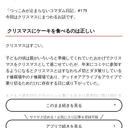
「つっこみが止まらないコマダム日記」#179
今回はクリスマスにまつわるお話です。
クリスマスにケーキを食べるのは正しい
クリスマスはすごい。
子どもの頃は親がいろいろと準備してくれていたおかげでクリス
マスをクリスマスとして過ごせていたが、年末にコミケに参加す
るようになるとクリスマスとはすなわち〆切とダダ被りしている
ド修羅場中のド修羅場であり、デッドオアアライブをアライブで
乗り切るためだけに存在する日に成り下がっていた。
もともと誕生日などのイベント事にもあまり真面目に取り組むタ
イプではなかったため、大人になってからは完全にただの平日と
このまま続きを見る
同じ扱いまたはそれ以下になっていたのだが結婚して子どもが生
まれるとそういうわけにはいかなくなったのである。おそらく、
サクサク読める！お気に入り記事を登録可能
親は幼子のためにクリスマスをスルーしてはならないのだ。独身
アプリで続きを見る
時代は買い出しにも行けず何も食べる物がないため、かろうじて