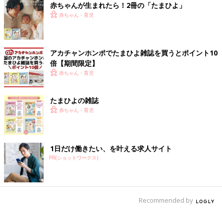
赤ちゃんが生まれたら！2冊の「たまひよ」
赤ちゃん・育児
アカチャンホンポでたまひよ雑誌を買うとポイント10
倍【期間限定】
赤ちゃん・育児
たまひよの雑誌
赤ちゃん・育児
1日だけ働きたい、を叶える求人サイト
PR(ショットワークス)
おたくマンガ家ママデビュー! つっこみが止まらない育児日記
Recommended by
Amazonで見る