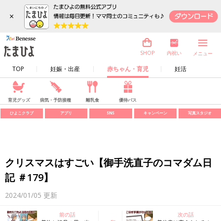
×
内祝い
SHOP
メニュー
TOP
妊娠・出産
赤ちゃん・育児
妊活
育児グッズ
病気・予防接種
離乳食
優待パス
ひよこクラブ
アプリ
SNS
キャンペーン
写真スタジオ
クリスマスはすごい【御手洗直子のコマダム日
記 ＃179】
2024/01/05
更新
前の話
次の話