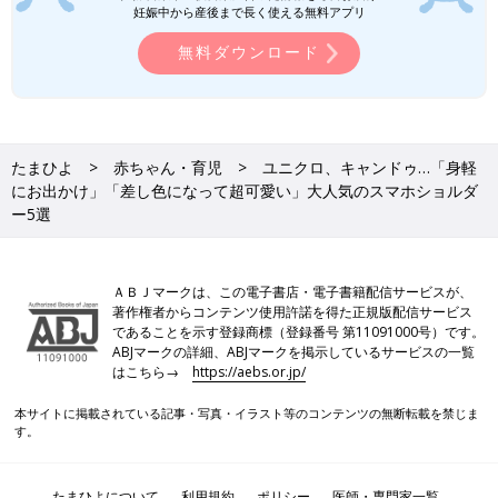
妊娠中から産後まで長く使える無料アプリ
無料ダウンロード
たまひよ
赤ちゃん・育児
ユニクロ、キャンドゥ…「身軽
にお出かけ」「差し色になって超可愛い」大人気のスマホショルダ
ー5選
ＡＢＪマークは、この電子書店・電子書籍配信サービスが、
著作権者からコンテンツ使用許諾を得た正規版配信サービス
であることを示す登録商標（登録番号 第11091000号）です。
ABJマークの詳細、ABJマークを掲示しているサービスの一覧
はこちら→
https://aebs.or.jp/
本サイトに掲載されている記事・写真・イラスト等のコンテンツの無断転載を禁じま
す。
たまひよについて
利用規約
ポリシー
医師・専門家一覧