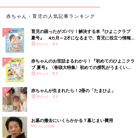
ジー）のスマホケース＆ショルダー紐
赤ちゃん・育児の人気記事ランキング
育児の困ったがズバリ！解決する本『ひよこクラブ
夏号』 4カ月～2才になるまで、育児に役立つ情報が
いっぱい！
赤ちゃん・育児
赤ちゃんのお世話まるわかり！『初めてのひよこクラ
ブ 夏号』〈巻頭大特集〉初めての授乳がうまくい
く！ おっぱい・ミルクの基本と夏のトラブル 解決テ
赤ちゃん・育児
ク
赤ちゃんが生まれたら！2冊の「たまひよ」
赤ちゃん・育児
お墓の撤去にいくらかかる？墓じまい費用
PR(くらしの話題)