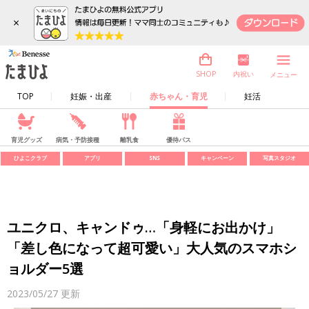
×
内祝い
SHOP
メニュー
TOP
妊娠・出産
赤ちゃん・育児
妊活
育児グッズ
病気・予防接種
離乳食
優待パス
ひよこクラブ
アプリ
SNS
キャンペーン
写真スタジオ
ユニクロ、キャンドゥ…「身軽にお出かけ」
「差し色になって超可愛い」大人気のスマホシ
ョルダー5選
2023/05/27
更新