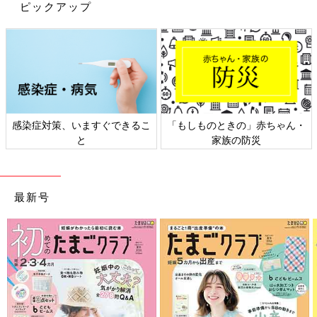
ピックアップ
出典：Instagramアカウント「hanamizuki_mono」
感染症対策、いますぐできるこ
「もしものときの」赤ちゃん・
hanamizukiさんが購入したのはchoutrente（シュトレンテ）の
と
家族の防災
スマホショルダー。カードポケットが3個あり、鏡まで付いてい
るのだそう。側面がTPU素材で覆われておりスマホをしっかり保
護できるところも気に入っているんだとか♪ スマホスタンドとし
ても使えるなど機能が充実しているようです。
最新号
差し色になっておしゃれ♪ ユニクロのレザータッチ
ウォレットショルダーバッグ