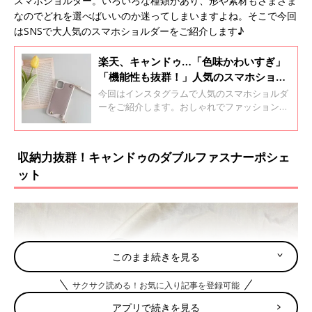
スマホショルダー。いろいろな種類があり、形や素材もさまざま
なのでどれを選べばいいのか迷ってしまいますよね。そこで今回
はSNSで大人気のスマホショルダーをご紹介します♪
楽天、キャンドゥ…「色味かわいすぎ」
「機能性も抜群！」人気のスマホショル
ダー4選
今回はインスタグラムで人気のスマホショルダ
ーをご紹介します。おしゃれでファッションの
ポイントになるものから大容量で機能的なもの
まで、幅広い種類があるようです。ぜひチェッ
クしてお気に入りを見つけてくださいね♪
収納力抜群！キャンドゥのダブルファスナーポシェ
ット
このまま続きを見る
サクサク読める！お気に入り記事を登録可能
アプリで続きを見る