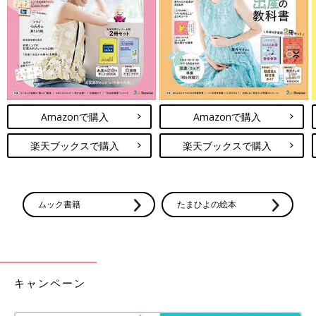
Amazonで購入
Amazonで購入
楽天ブックスで購入
楽天ブックスで購入
ムック書籍
たまひよの絵本
出典：Instagramアカウント「yuki__ya_kon2」
yukiさんが購入したのは
ユニクロ
のレザータッチウォレットショ
キャンペーン
ルダーバッグ。スマホと小銭が入るので身軽にお出かけができる
のだそう。オレンジがコーデの差し色になってとっても可愛いと