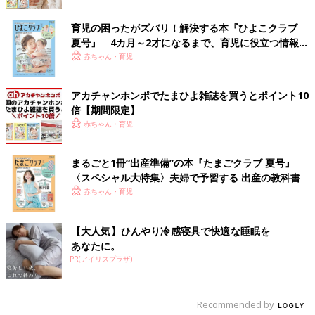
育児の困ったがズバリ！解決する本『ひよこクラブ
夏号』 4カ月～2才になるまで、育児に役立つ情報が
いっぱい！
赤ちゃん・育児
アカチャンホンポでたまひよ雑誌を買うとポイント10
倍【期間限定】
赤ちゃん・育児
まるごと1冊“出産準備”の本『たまごクラブ 夏号』
〈スペシャル大特集〉夫婦で予習する 出産の教科書
赤ちゃん・育児
出典：Instagramアカウント「sanamaruu__」
【大人気】ひんやり冷感寝具で快適な睡眠を
さなまるままさんが購入したのはレアリークのスマホポーチ。フ
あなたに。
ァスナー付きのポケットやオープンポケットが付いており、カー
PR(アイリスプラザ)
ドや小銭、リップなどを収納できるんだとか。デザインも優秀
で、どんな服装にも合わせやすいそうです。最高すぎてもう手放
せないと大満足の様子♪
Recommended by