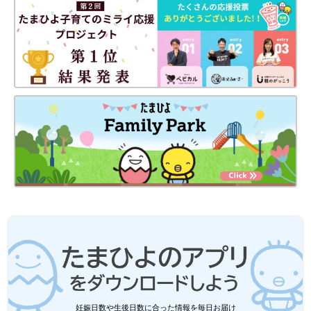
お気に入りの様子◎
ユニクロ・しまむら・スリコ「手ぶらに
なるから楽」「このクオリティでプチプ
ラ！」即買いスマホショルダー5選
スマホショルダーはちょっとしたお出かけのお
供やファッションのポイントとして、子育て中
のママやパパにも使いやすいアイテムですよ
ね！ 今回はユニクロやしまむら、楽天などで手
軽に買えるスマホショルダーをご紹介します。
今回はSNSで大人気のスマホショルダーをご紹介しました。収納
力を重視しているものや、サッと使えるシンプルなものなど、そ
れぞれ魅力がありどれも素敵でしたよね。自分のお出かけスタイ
ルにあったお気に入りのひとつを見つけてくださいね♪
(文：mayu)
●記事内の価格はすべて税込み、2023年5月時点のものです。
●記事内容でご紹介している投稿、リンク先は、削除される場合
があります。あらかじめご了承ください。
●記事の内容は2023年5月の情報で、現在と異なる場合がありま
す。
妊娠日数や生後日数に合った情報を毎日お届け