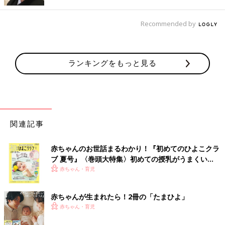
出典：Instagramアカウント「kikimini37」
こちらはkikimini37さんが購入したTopologie（トポロジー）の
Recommended by
スマホケースとショルダー紐。馴染みのいい色で使いやすく、お
出かけのときに役立っているのだそう。カバンから取り出す手間
がないので、動画や写真を撮るときにもサッと使えて便利そうで
ランキングをもっと見る
すね◎
最高すぎて手放せない！レアリークのスマホポーチ
関連記事
赤ちゃんのお世話まるわかり！『初めてのひよこクラ
ブ 夏号』〈巻頭大特集〉初めての授乳がうまくい
く！ おっぱい・ミルクの基本と夏のトラブル 解決テ
赤ちゃん・育児
ク
赤ちゃんが生まれたら！2冊の「たまひよ」
赤ちゃん・育児