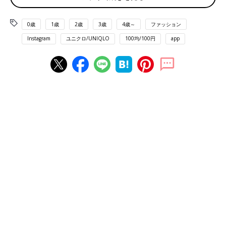
0歳
1歳
2歳
3歳
4歳～
ファッション
Instagram
ユニクロ/UNIQLO
100均/100円
app
出典：Instagramアカウント「e.h.y_30」
こちらはharumamaさんがキャンドゥで購入した「ダブルファス
ナーポシェット 縦型」。表面はメッシュで裏面はフェイクレザ
ーになっているのだそう。ポケットが3個もあるとのことで、ス
マホやお財布だけでなく鍵やハンカチなども収納できそうですね
♪ こちらは330円商品のようです。
馴染みのいい色で使いやすい♪ Topologie（トポロ