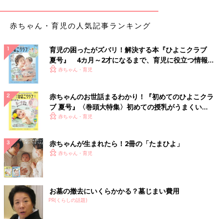
赤ちゃん・育児の人気記事ランキング
育児の困ったがズバリ！解決する本『ひよこクラブ
夏号』 4カ月～2才になるまで、育児に役立つ情報が
いっぱい！
赤ちゃん・育児
赤ちゃんのお世話まるわかり！『初めてのひよこクラ
ブ 夏号』〈巻頭大特集〉初めての授乳がうまくい
く！ おっぱい・ミルクの基本と夏のトラブル 解決テ
赤ちゃん・育児
ク
赤ちゃんが生まれたら！2冊の「たまひよ」
赤ちゃん・育児
お墓の撤去にいくらかかる？墓じまい費用
出典：Instagramアカウント「ai.2429sun6」
PR(くらしの話題)
夏の外遊びにぴったりなのが、こちらの「ウォーターガン ハイ
ドロミニ」。スポンジ素材の水鉄砲なので、軽くて扱いやすそう