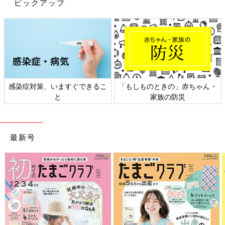
ピックアップ
ダイソー×ディズニー「ひとめぼれして
即購入」「使い心地も最高」今すぐ買う
べき人気アイテム4選
キッズから大人まで、たくさんの人から愛され
ているディズニー。親子でディズニーファン、
という人も多いのではないでしょうか？そんな
ディズニーのアイテム、実はダイソーでもたく
さん販売されているんです♪ 今回はそのなかで
どのアイテムも、夏の外遊びがもっと楽しくなるようなものばか
も特に人気のアイテムをご紹介します！
りでしたよね♪ なかには、すでに品薄になっている商品もあるよ
感染症対策、いますぐできるこ
「もしものときの」赤ちゃん・
うです。気になる商品があれば、ぜひ早めにチェックしてくださ
と
家族の防災
いね！
(文：anyon)
●記事内容でご紹介している投稿、リンク先は、削除される場合
最新号
があります。あらかじめご了承ください。
●記事の内容は2023年5月の情報で、現在と異なる場合がありま
す。
●記事内の価格はすべて税込み、2023年5月時点のものです。