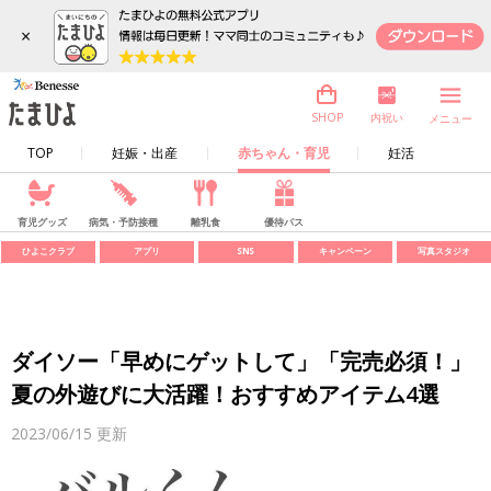
×
内祝い
SHOP
メニュー
TOP
妊娠・出産
赤ちゃん・育児
妊活
育児グッズ
病気・予防接種
離乳食
優待パス
ひよこクラブ
アプリ
SNS
キャンペーン
写真スタジオ
ダイソー「早めにゲットして」「完売必須！」
夏の外遊びに大活躍！おすすめアイテム4選
2023/06/15
更新