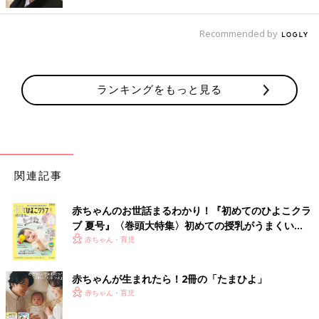
ですね♪ 1点につき水鉄砲が2個入っているので、コスパも
good！
Recommended by
キッズも喜ぶ！ミニ扇風機カメラ
ランキングをもっと見る
関連記事
赤ちゃんのお世話まるわかり！『初めてのひよこクラ
ブ 夏号』〈巻頭大特集〉初めての授乳がうまくい
く！ おっぱい・ミルクの基本と夏のトラブル 解決テ
赤ちゃん・育児
ク
赤ちゃんが生まれたら！2冊の「たまひよ」
赤ちゃん・育児