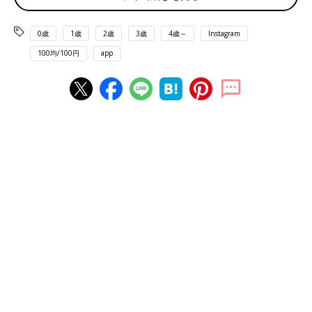
0歳
1歳
2歳
3歳
4歳～
Instagram
100均/100円
app
出典：Instagramアカウント「100kin_mag」
100kin_magさんがダイソーで購入したのは、こちらの「虫こな
いでネット」。置く、掛けるの2WAYで使えるそうです。かわい
いフクロウ型の虫よけなので、インテリアとしても楽しめちゃい
そうですね♪
水遊びで夏を楽しむ！ウォーターガン ハイドロミニ