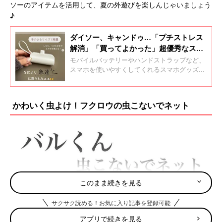
ソーのアイテムを活用して、夏の外遊びを楽しんじゃいましょう
♪
ダイソー、キャンドゥ…「プチストレス
解消」「買ってよかった」超優秀なスマ
ホグッズ5選
モバイルバッテリーやハンドストラップなど、
スマホを使いやすくしてくれるスマホグッズ。
定番アイテムも軽量化されたりおしゃれになっ
たりと、どんどん進化しているようです！そこ
で今回は、超優秀なスマホグッズをご紹介しま
かわいく虫よけ！フクロウの虫こないでネット
す♪
このまま続きを見る
サクサク読める！お気に入り記事を登録可能
アプリで続きを見る