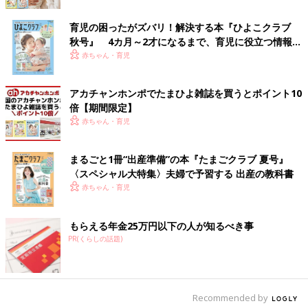
育児の困ったがズバリ！解決する本『ひよこクラブ
秋号』 4カ月～2才になるまで、育児に役立つ情報が
いっぱい！
赤ちゃん・育児
出典：Instagramアカウント「h.navy14」
アカチャンホンポでたまひよ雑誌を買うとポイント10
こちらはダイソーの「ミニ扇風機カメラ」です。別売りの単3電
倍【期間限定】
池を3本入れてボタンを押すと、本体上部から風が出てくるそ
赤ちゃん・育児
う！カメラ型なので、子どもでも楽しく使えそうですね♪
こちらは330円で販売しているとのこと。
まるごと1冊“出産準備”の本『たまごクラブ 夏号』
ディズニー好きにぴったり♪ ビニールバッグ
〈スペシャル大特集〉夫婦で予習する 出産の教科書
赤ちゃん・育児
もらえる年金25万円以下の人が知るべき事
PR(くらしの話題)
Recommended by