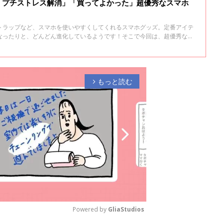
「プチストレス解消」「買ってよかった」超優秀なスマホ
トラップなど、スマホを使いやすくしてくれるスマホグッズ。定番アイテ
なったりと、どんどん進化しているようです！そこで今回は、超優秀なス
もっと読む
arrow_forward_ios
Powered by 
GliaStudios