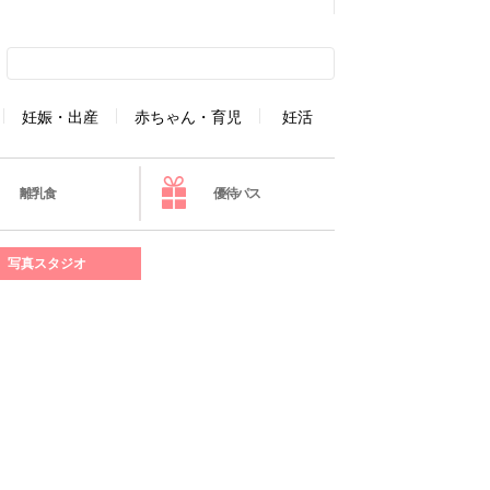
妊娠・出産
赤ちゃん・育児
妊活
離乳食
優待パス
写真スタジオ