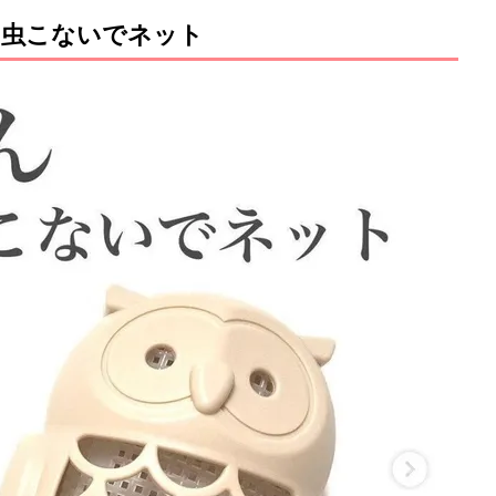
の虫こないでネット
M
u
t
e