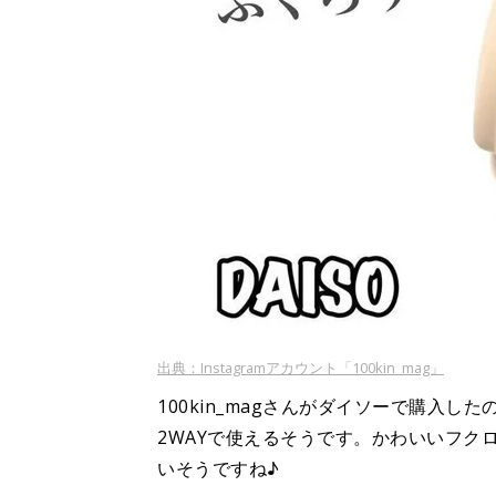
出典：Instagramアカウント「100kin_mag」
100kin_magさんがダイソーで購入
2WAYで使えるそうです。かわいいフク
いそうですね♪