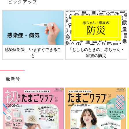
ピックアップ
前回お伝えした通り、基本的に人見知りで出不精な私。
次女と同年代のお友だちがいないため、集団健診で他の子たちの
感染症対策、いますぐできるこ
「もしものときの」赤ちゃん・
成長を目の当たりにしてビックリ！
と
家族の防災
次女、動かなすぎじゃない？(笑)
健診の会場でも、どーんとおとなしく寝っころがっている次女。
７ヶ月で、いまだに首すわり以降の発達は無し。
最新号
でも長女が11ヶ月直前まで寝返りできなかったけれど特に問題な
かったこともあり、まーそのうちできるようになるでしょ♪と、
のんびり構えていたら…
まさかの保健師さんからのダメ出しが！
「発達には個人差があるし、いずれできるようになるからあせら
ずに」とほったらかし…じゃなく暖かい目で見守っていたけれ
ど、うーん、子育てって難しいなぁ。