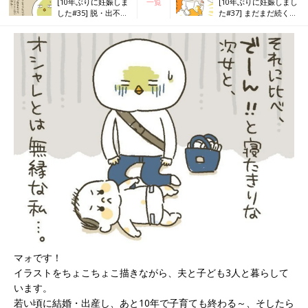
[10年ぶりに妊娠しま
一覧
[10年ぶりに妊娠しまし
した#35] 脱・出不
た#37] まだまだ続く
精！お散歩へＧＯ！
よ、離乳食奮闘記
マォです！
イラストをちょこちょこ描きながら、夫と子ども3人と暮らして
います。
若い頃に結婚・出産し、あと10年で子育ても終わる～、そしたら