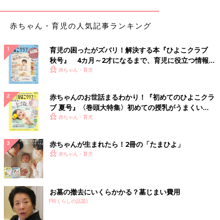
赤ちゃん・育児の人気記事ランキング
育児の困ったがズバリ！解決する本『ひよこクラブ
秋号』 4カ月～2才になるまで、育児に役立つ情報が
いっぱい！
赤ちゃん・育児
赤ちゃんのお世話まるわかり！『初めてのひよこクラ
ブ 夏号』〈巻頭大特集〉初めての授乳がうまくい
く！ おっぱい・ミルクの基本と夏のトラブル 解決テ
赤ちゃん・育児
ク
赤ちゃんが生まれたら！2冊の「たまひよ」
赤ちゃん・育児
お墓の撤去にいくらかかる？墓じまい費用
PR(くらしの話題)