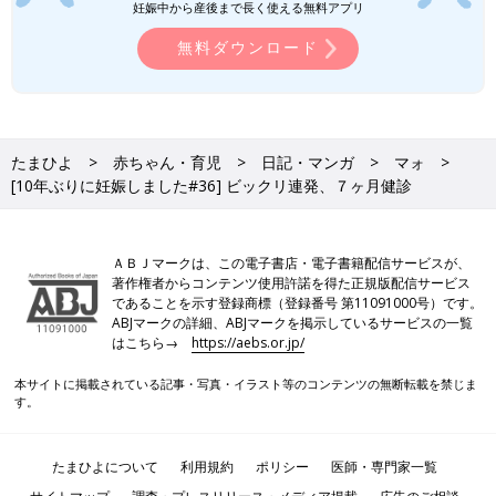
妊娠中から産後まで長く使える無料アプリ
無料ダウンロード
たまひよ
赤ちゃん・育児
日記・マンガ
マォ
[10年ぶりに妊娠しました#36] ビックリ連発、７ヶ月健診
ＡＢＪマークは、この電子書店・電子書籍配信サービスが、
著作権者からコンテンツ使用許諾を得た正規版配信サービス
であることを示す登録商標（登録番号 第11091000号）です。
ABJマークの詳細、ABJマークを掲示しているサービスの一覧
はこちら→
https://aebs.or.jp/
本サイトに掲載されている記事・写真・イラスト等のコンテンツの無断転載を禁じま
す。
たまひよについて
利用規約
ポリシー
医師・専門家一覧