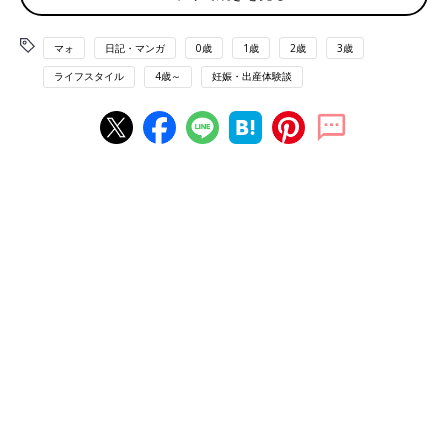
マォ
日記・マンガ
0歳
1歳
2歳
3歳
ライフスタイル
4歳～
妊娠・出産体験談