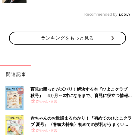
Recommended by
ランキングをもっと見る
関連記事
育児の困ったがズバリ！解決する本『ひよこクラブ
秋号』 4カ月～2才になるまで、育児に役立つ情報が
いっぱい！
赤ちゃん・育児
赤ちゃんのお世話まるわかり！『初めてのひよこクラ
ブ 夏号』〈巻頭大特集〉初めての授乳がうまくい
く！ おっぱい・ミルクの基本と夏のトラブル 解決テ
赤ちゃん・育児