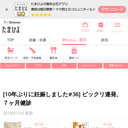
×
内祝い
SHOP
メニュー
TOP
妊娠・出産
赤ちゃん・育児
妊活
育児グッズ
病気・予防接種
離乳食
優待パス
ひよこクラブ
アプリ
SNS
キャンペーン
写真スタジオ
[10年ぶりに妊娠しました#36] ビックリ連発、
７ヶ月健診
2018/01/25
更新
前の話
次の話