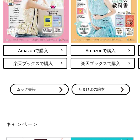
―連載第37回に続く、お楽しみに！
■これまでの記事はこちら
[10年ぶりに妊娠しました]記事一覧
Amazonで購入
Amazonで購入
[マォ]
静岡の田舎町在住。13歳娘と1
0歳
息子、夫との4人暮らし。...だ
楽天ブックスで購入
楽天ブックスで購入
ったところ10年ぶりに第3子を妊娠！
妊娠記録をインスタグラム
（
https://www.instagram.com/maoppachi.baby/
）にて公開中。
長男長女の幼い頃の育児エッセイや日常エッセイ、オリジナル絵
ムック書籍
たまひよの絵本
本などはcomicoベストチャレンジ
（
http://www.comico.jp/challenge/
）にて公開中。
■関連記事
キャンペーン
・
[うちのこと。子ども２人育ててます！]の記事一覧
・
[ヒビユウの育児絵日記]の記事一覧