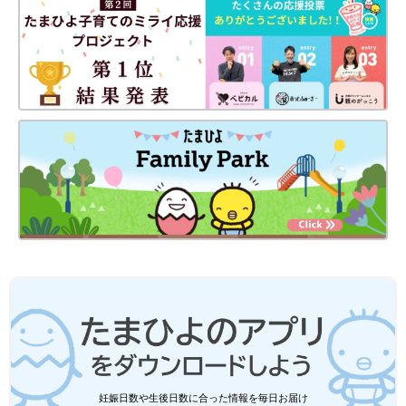
・
新米ママハトコの記事一覧
・
[うちのリボンちゃん]の記事一覧
・
御手洗直子の「つっこみが止まらないコマダム日記」記事一覧
前の話
次の話
[10年ぶりに妊娠しま
一覧
[10年ぶりに妊娠しまし
した#35] 脱・出不
た#37] まだまだ続く
精！お散歩へＧＯ！
よ、離乳食奮闘記
妊娠日数や生後日数に合った情報を毎日お届け