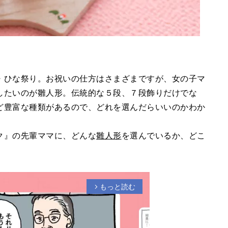
・ひな祭り。お祝いの仕方はさまざまですが、女の子マ
したいのが雛人形。伝統的な５段、７段飾りだけでな
ど豊富な種類があるので、どれを選んだらいいのかわか
ク』の先輩ママに、どんな
雛人形
を選んでいるか、どこ
もっと読む
arrow_forward_ios