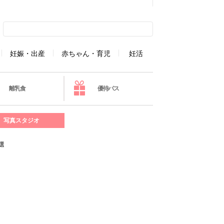
妊娠・出産
赤ちゃん・育児
妊活
離乳食
優待パス
写真スタジオ
選