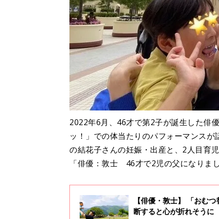
2022年6月、46才で第2子が誕生した
ッ！」での体当たりのパフォーマンスが
の結花子さんの妊娠・出産と、2人目育
「俳優：敦士 46才で2児の父になりまし
【俳優・敦士】 「おむ
断すると心が折れそうに