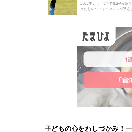
2022年6月、46才で第2子
当たりのパフォーマンスが話題
出産と、2人目育児のアレコレを
なりました」第16回
子どもの心をわしづかみ！一