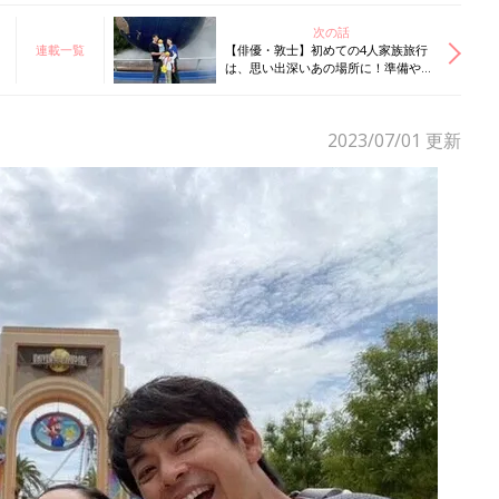
次の話
連載一覧
【俳優・敦士】初めての4人家族旅行
は、思い出深いあの場所に！準備や移
動だけでも大変だったけど…
2023/07/01
更新