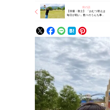
前の話
【俳優・敦士】 「おむつ替えは
毎日が戦い」数々のうんち事件
を乗り越えるも、油断すると心
が折れそうに