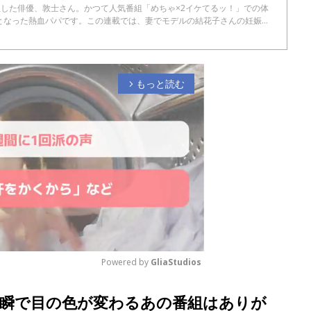
が誕生した俳優、敦士さん。かつて人気番組「めちゃ×2イケてるッ！」での体
となった熱血パパです。この連載では、妻でモデルの結花子さんの妊娠・
夫目線・パパ目線で語ってもらいます！「俳優：敦士 46才で2児の父に
もっと読む
arrow_forward_ios
Powered by 
GliaStudios
瞬で目の色が変わるあの番組はありが
M