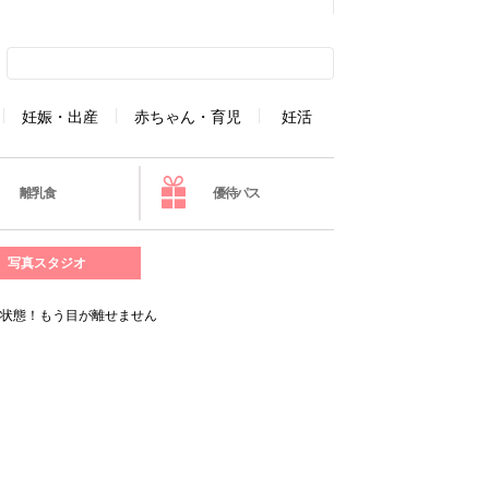
妊娠・出産
赤ちゃん・育児
妊活
離乳食
優待パス
写真スタジオ
ム状態！もう目が離せません