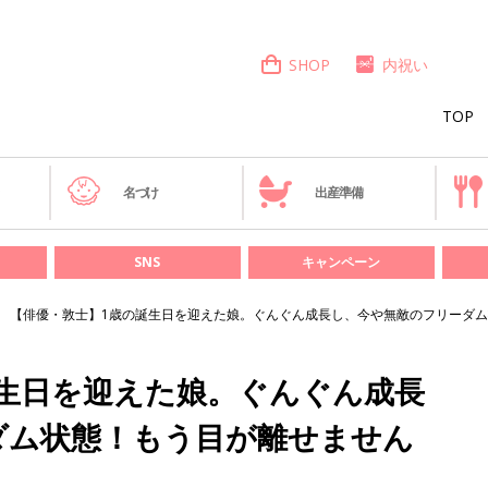
SHOP
内祝い
TOP
き
名づけ
出産準備
SNS
キャンペーン
【俳優・敦士】1歳の誕生日を迎えた娘。ぐんぐん成長し、今や無敵のフリーダ
誕生日を迎えた娘。ぐんぐん成長
ダム状態！もう目が離せません