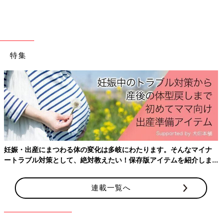
防災備蓄収納1級プランナー/整理収納アドバイザー1級/クリンネ
スト1級。著書に『考えない家事』（主婦と生活社）がある。
Instagram（@pyokopyokop）/YouTube ぴょこぴょこぴ/ブログ
*暮らしの工夫.com/http://stand.fm*暮らしのラジオなどで家事
の工夫について発信している。
特集
妊娠・出産にまつわる体の変化は多岐にわたります。そんなマイナ
ートラブル対策として、絶対教えたい！保存版アイテムを紹介しま
す。
連載一覧へ