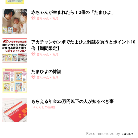
ク
マイクロファイバークロスを蛇口に押し当て、ほんの少し湿らせ
て拭きとります。
赤ちゃんが生まれたら！2冊の「たまひよ」
時間が経って頑固になる前の汚れなら、スッと落ちます。
赤ちゃん・育児
右手で
歯磨き
しながら、左手で拭いて時短することも。
鏡は汚れが目立つので、ピカッとしていると気持ちがいい場所だ
アカチャンホンポでたまひよ雑誌を買うとポイント10
と思います。
倍【期間限定】
赤ちゃん・育児
日常の動きの中に、ついで掃除を組み込んで習慣にできれば、そ
の場所がいつもピカピカに。
一気にたくさんの場所のお掃除習慣をつけるのは大変なので、ま
たまひよの雑誌
ずはココ！と１か所掃除する場所を決めて、やってみるのがオス
赤ちゃん・育児
スメです」（ぴょこぴょこぴさん）
家事の中でも掃除は後回しになりがちです。ルーティン化した
り、ついでやる仕掛けをつくったりするのが、汚れをためないた
もらえる年金25万円以下の人が知るべき事
めにもいいのかもしれませんね。
PR(くらしの話題)
（取材・文／メディア・ビュー 酒井範子）
ぴょこぴょこぴさん
Recommended by