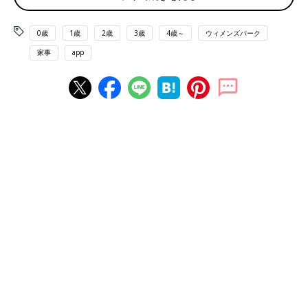
「平日はほぼ掃除はしていません。掃除は土曜日の午前と決めて
います。夫がテニス、子どもが遊びに行く10時から掃除をかけて
0歳
1歳
2歳
3歳
4歳～
ウィメンズパーク
います。自分の趣味の時間は、土曜の夕方と日曜の昼のジムなの
家事
app
で、やるべきことは、先にさっさとすませておこうということ
で、ルーチン化しました」
■平日は気になったところだけ
「平日は汚れが気になるところをちょこちょこっと掃除します。
できる時間の範囲内で。台所、ダイニング、洗面所にさっと掃除
機をかける、家具のほこりをとる、洗面所のボウルをさっと洗
う、トイレの汚れをお掃除シートで拭くなど。週末にがっつり掃
除機かけ、水回りの掃除を夫と分担してやっています」
■お掃除ロボットの２台使い
「掃除とても苦手です。うちはお掃除ロボの掃除タイプと拭き掃
除タイプの２台が大活躍。場所を変えてあちこち移動させていま
す」
■ちょこっと掃除を毎日の日課に組み込んでいます
「掃除が好きなわけありません。片づけも苦手。でも日課のひと