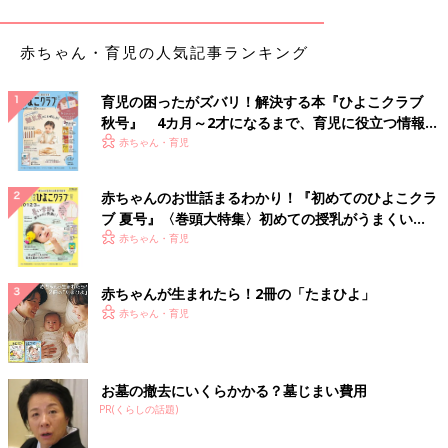
つに組み込んだほうができるので、トイレ掃除は出勤前に、風呂
掃除はお風呂入った後に、床の掃除は出勤前に主に夫がやってい
赤ちゃん・育児の人気記事ランキング
ます。夫はハウスダストアレルギーがあるので流れで床掃除はや
ってくれるようになりました」
育児の困ったがズバリ！解決する本『ひよこクラブ
■家電が大活躍、大掃除は外注
秋号』 4カ月～2才になるまで、育児に役立つ情報が
「モノを減らす、お掃除ロボとハンディタイプの掃除機でサッ
いっぱい！
赤ちゃん・育児
と、大掃除は外注という状態です。基本的に平日の掃除はしませ
ん。気になった時にちょっとハンディ掃除機で吸うぐらい…。土
赤ちゃんのお世話まるわかり！『初めてのひよこクラ
日に家族で出かける直前に散らばっているものを定位置に片づ
ブ 夏号』〈巻頭大特集〉初めての授乳がうまくい
け、お掃除ロボをセット。ずっとその暮らしなので、家にあるも
く！ おっぱい・ミルクの基本と夏のトラブル 解決テ
赤ちゃん・育児
のは掃除ロボの妨げにならないことが第一条件(笑)」
ク
赤ちゃんが生まれたら！2冊の「たまひよ」
まずはココ！と１か所掃除する場所を決めてやって
赤ちゃん・育児
みることからスタート！
著書『考えない家事』やInstagramなどのSNSで人気のぴょこぴ
お墓の撤去にいくらかかる？墓じまい費用
ょこぴさんが実践している掃除の
時短
テクニックのアドバイスを
PR(くらしの話題)
いただきました。