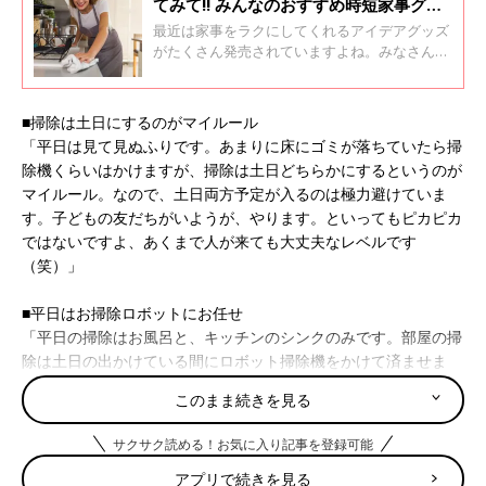
てみて‼ みんなのおすすめ時短家事グッ
ズ22選
最近は家事をラクにしてくれるアイデアグッズ
がたくさん発売されていますよね。みなさんは
利用していますか？ 「たまひよ」アプリユーザ
ーにお気に入りのグッズを聞くとともに、時短
家事アドバイザーの満月さんのオススメをお聞
■掃除は土日にするのがマイルール
きしました。
「平日は見て見ぬふりです。あまりに床にゴミが落ちていたら掃
除機くらいはかけますが、掃除は土日どちらかにするというのが
マイルール。なので、土日両方予定が入るのは極力避けていま
す。子どもの友だちがいようが、やります。といってもピカピカ
ではないですよ、あくまで人が来ても大丈夫なレベルです
（笑）」
■平日はお掃除ロボットにお任せ
「平日の掃除はお風呂と、キッチンのシンクのみです。部屋の掃
除は土日の出かけている間にロボット掃除機をかけて済ませま
す。その後、気になる所や脱衣所にハンディ掃除機をかけます。
このまま続きを見る
トイレや洗面所は朝、誰も起きてこないうちにサッとやっていま
す。初期投資を惜しまずロボット掃除機を導入するとラクです」
サクサク読める！お気に入り記事を登録可能
アプリで続きを見る
■掃除は土曜日にルーチン化