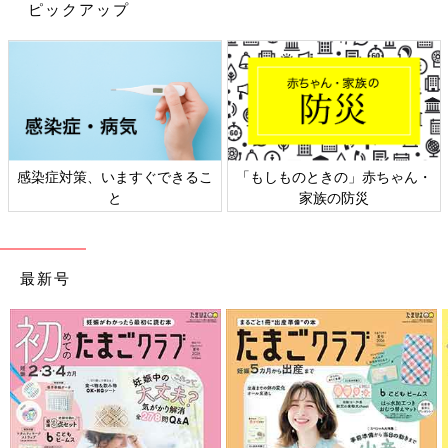
ピックアップ
感染症対策、いますぐできるこ
「もしものときの」赤ちゃん・
と
家族の防災
考えない家事「ルーティン化」で心も体も自由になる!
Amazonで見る
最新号
楽天ブックスで見る
※文中のコメントは「ウィメンズパーク」(2022年1月末まで)の投
稿を再編集したものです。
※この記事は「たまひよONLINE」で過去に公開されたもので
す。
※記事の内容は2021年2月の情報で、現在と異なる場合がありま
す。