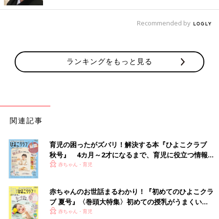
「フルタイム勤務の働くママは本当にお忙しいですよね。
ついで掃除やロボット掃除機などを使われて、賢く時短されてい
Recommended by
てさすがだなと思いました。
私も日常の掃除は、できるだけついでに行うようにしています。
ランキングをもっと見る
特にこまめにお掃除しておきたいと考えているのが、汚れやすい
水回りです。
例えば、朝トイレに入ったついでに、『まめピカ』とトイレット
ペーパーで便座やその裏、便器の縁など汚れやすい場所だけをサ
ッと拭くようにしています。拭き終えたらトイレの中にポイッと
関連記事
捨てるだけなので、ラク。
トイレ用のお掃除シートに比べて、コスパがいいことともオスス
育児の困ったがズバリ！解決する本『ひよこクラブ
メです。
秋号』 4カ月～2才になるまで、育児に役立つ情報が
いっぱい！
赤ちゃん・育児
また洗面台を使う時に、鏡の水はねを見つけたら、サッと拭くよ
うにしています。
マイクロファイバークロスは、すぐ手にとれるように洗面台の近
赤ちゃんのお世話まるわかり！『初めてのひよこクラ
くにつるして収納。
ブ 夏号』〈巻頭大特集〉初めての授乳がうまくい
く！ おっぱい・ミルクの基本と夏のトラブル 解決テ
赤ちゃん・育児