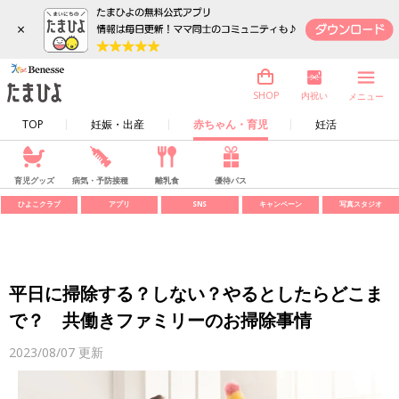
×
内祝い
SHOP
メニュー
TOP
妊娠・出産
赤ちゃん・育児
妊活
育児グッズ
病気・予防接種
離乳食
優待パス
ひよこクラブ
アプリ
SNS
キャンペーン
写真スタジオ
平日に掃除する？しない？やるとしたらどこま
で？ 共働きファミリーのお掃除事情
2023/08/07
更新