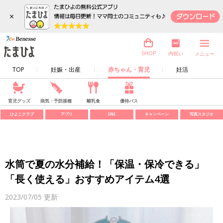
×
内祝い
SHOP
メニュー
TOP
妊娠・出産
赤ちゃん・育児
妊活
育児グッズ
病気・予防接種
離乳食
優待パス
ひよこクラブ
アプリ
SNS
キャンペーン
写真スタジオ
水筒で夏の水分補給！「保温・保冷できる」
「長く使える」おすすめアイテム4選
2023/07/05
更新