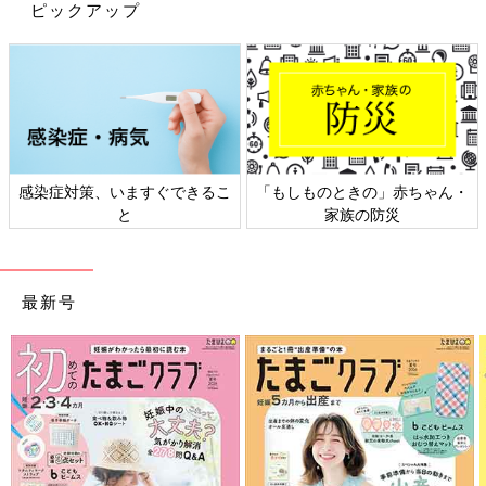
ピックアップ
感染症対策、いますぐできるこ
「もしものときの」赤ちゃん・
と
家族の防災
最新号
出典：Instagramアカウント「m.k.sisters_」
chiiiさんはバースデイで水筒をGET！人気ブランド
「futafuta（フタフタ）」の水筒だそうで、価格は2,519円だっ
たとのこと。くまがモチーフになった総柄デザインやくすみピン
クの色合いが可愛らしいですよね♪
機能性だけでなく、デザインやカラーまで可愛らしい水筒ばかり
で迷っちゃいそうですよね！お子さんと一緒に選んでみるのも楽