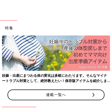
♪
Amazonで見る
楽天市場で見る
特集
バースデイ「futafuta（フタフタ）」水筒が2,519
円
妊娠・出産にまつわる体の変化は多岐にわたります。そんなマイナ
ートラブル対策として、絶対教えたい！保存版アイテムを紹介しま
す。
連載一覧へ