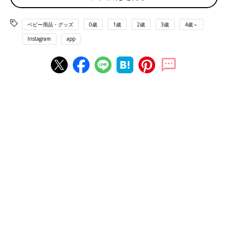
ベビー用品・グッズ
0歳
1歳
2歳
3歳
4歳～
Instagram
app
出典：Instagramアカウント「chicchi0201」
manochiさんは「meroware（メロウェア）」のストローマグを
使っているそう。保温保冷ができるそうで、「持ち手部分は取り
外せるから少しお兄ちゃんになってもマグとして使えそう」との
こと！長く使えるのは嬉しいですよね♪