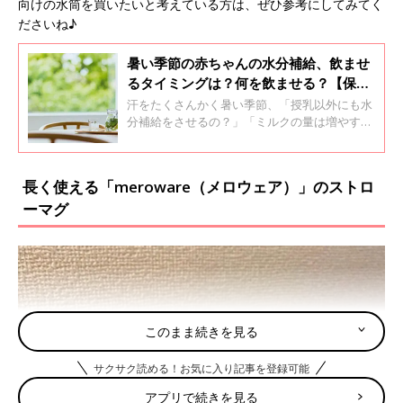
向けの水筒を買いたいと考えている方は、ぜひ参考にしてみてく
ださいね♪
暑い季節の赤ちゃんの水分補給、飲ませ
るタイミングは？何を飲ませる？【保健
師】
汗をたくさんかく暑い季節、「授乳以外にも水
分補給をさせるの？」「ミルクの量は増やす
の？」など、赤ちゃんの脱水を気にして疑問に
思うママ・パパもいるかもしれません。保健師
で2児のママでもある中村真奈美先生に、赤ち
長く使える「meroware（メロウェア）」のストロ
ゃんの夏の水分補給について聞きました。
ーマグ
このまま続きを見る
サクサク読める！お気に入り記事を登録可能
アプリで続きを見る