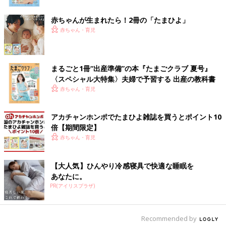
赤ちゃんが生まれたら！2冊の「たまひよ」
赤ちゃん・育児
まるごと1冊“出産準備”の本『たまごクラブ 夏号』
〈スペシャル大特集〉夫婦で予習する 出産の教科書
赤ちゃん・育児
アカチャンホンポでたまひよ雑誌を買うとポイント10
倍【期間限定】
赤ちゃん・育児
【大人気】ひんやり冷感寝具で快適な睡眠を
あなたに。
出典：Instagramアカウント「keke_blog__」
PR(アイリスプラザ)
KEKEさんは「サーモス」のこちらの水筒をセレクト！水筒選び
で迷っていたそうですが、「くすみ色が可愛くてこちらのカラー
に」とのこと。おしゃれな色味がとても可愛らしい水筒ですよね
Recommended by