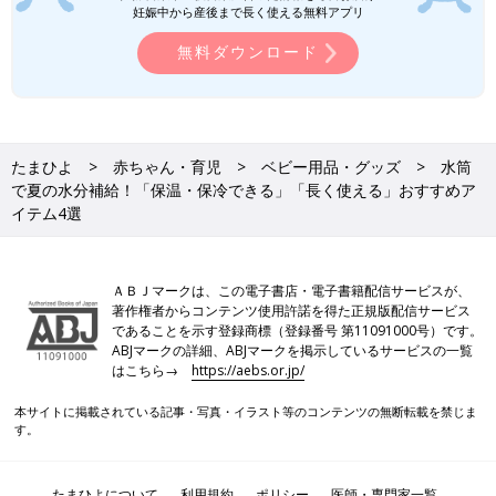
妊娠中から産後まで長く使える無料アプリ
無料ダウンロード
たまひよ
赤ちゃん・育児
ベビー用品・グッズ
水筒
で夏の水分補給！「保温・保冷できる」「長く使える」おすすめア
イテム4選
ＡＢＪマークは、この電子書店・電子書籍配信サービスが、
著作権者からコンテンツ使用許諾を得た正規版配信サービス
であることを示す登録商標（登録番号 第11091000号）です。
ABJマークの詳細、ABJマークを掲示しているサービスの一覧
はこちら→
https://aebs.or.jp/
本サイトに掲載されている記事・写真・イラスト等のコンテンツの無断転載を禁じま
す。
たまひよについて
利用規約
ポリシー
医師・専門家一覧