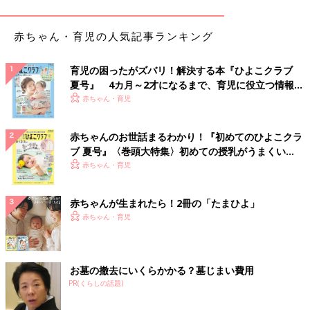
楽天市場で見る
赤ちゃん・育児の人気記事ランキング
名前入り！保冷マグなら信頼の「サーモス」に
育児の困ったがズバリ！解決する本『ひよこクラブ
夏号』 4カ月～2才になるまで、育児に役立つ情報が
いっぱい！
赤ちゃん・育児
赤ちゃんのお世話まるわかり！『初めてのひよこクラ
ブ 夏号』〈巻頭大特集〉初めての授乳がうまくい
く！ おっぱい・ミルクの基本と夏のトラブル 解決テ
赤ちゃん・育児
ク
赤ちゃんが生まれたら！2冊の「たまひよ」
赤ちゃん・育児
お墓の撤去にいくらかかる？墓じまい費用
PR(くらしの話題)