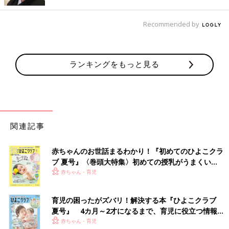
Recommended by
出典：Instagramアカウント「haruno__hii」
ランキングをもっと見る
haruno__hiiさんは「サーモス」の水筒をGET！こちらの方は保冷
ができるベビーマグを新調したかったそうで、こちらのアイテム
を選んだとのこと。お子さんの名前も入れてもらったんだとか♪
くすみグレーがかわいい！「サーモス」水筒をセレ
クト
関連記事
赤ちゃんのお世話まるわかり！『初めてのひよこクラ
ブ 夏号』〈巻頭大特集〉初めての授乳がうまくい
く！ おっぱい・ミルクの基本と夏のトラブル 解決テ
赤ちゃん・育児
ク
育児の困ったがズバリ！解決する本『ひよこクラブ
夏号』 4カ月～2才になるまで、育児に役立つ情報が
いっぱい！
赤ちゃん・育児