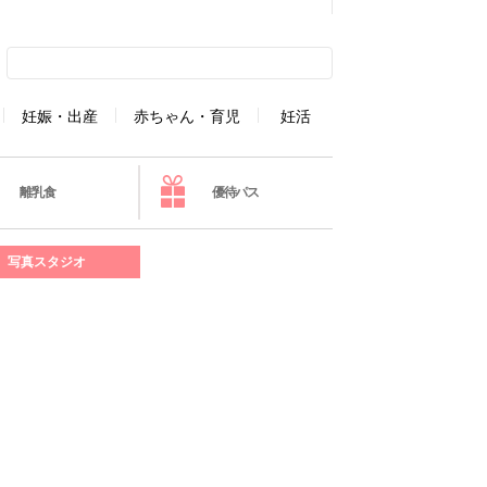
妊娠・出産
赤ちゃん・育児
妊活
離乳食
優待パス
写真スタジオ