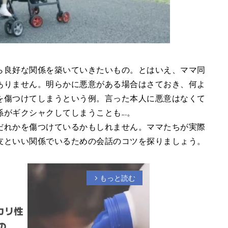
ら良好な関係を築いていきたいもの。とはいえ、ママ同
ありません。明らかに悪意がある場合はさておき、何よ
を傷つけてしまうという例。言った本人に悪意はなくて
がギクシャクしてしまうことも...。
だれかを傷つけているかもしれません。ママたちが実際
友といい関係でいるための会話のコツを探りましょう。
もっと読む
arrow_forward_ios