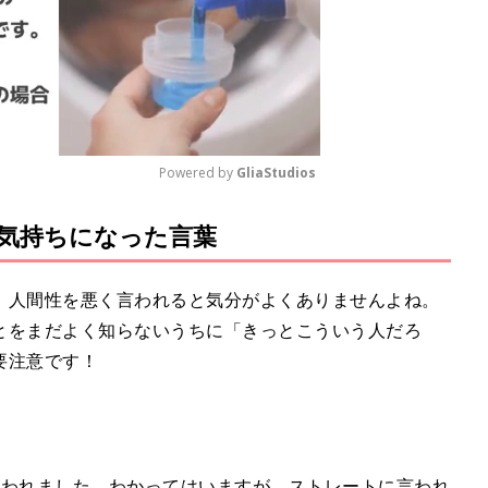
Powered by 
GliaStudios
気持ちになった言葉
M
u
t
、人間性を悪く言われると気分がよくありませんよね。
e
とをまだよく知らないうちに「きっとこういう人だろ
要注意です！
言われました。わかってはいますが、ストレートに言われ