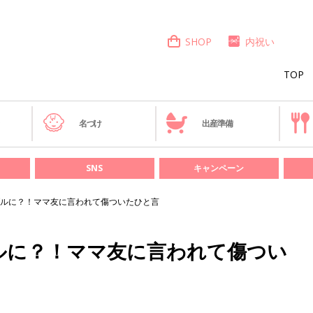
SHOP
内祝い
TOP
き
名づけ
出産準備
SNS
キャンペーン
ルに？！ママ友に言われて傷ついたひと言
ルに？！ママ友に言われて傷つい