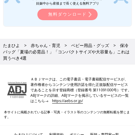
妊娠中から産後まで長く使える無料アプリ
無料ダウンロード
たまひよ
赤ちゃん・育児
ベビー用品・グッズ
保冷
バッグ「夏場の必需品！」「コンパクトサイズや大容量も」これは
買うべき4選
ＡＢＪマークは、この電子書店・電子書籍配信サービスが、
著作権者からコンテンツ使用許諾を得た正規版配信サービス
であることを示す登録商標（登録番号 第11091000号）です。
ABJマークの詳細、ABJマークを掲示しているサービスの一覧
はこちら→
https://aebs.or.jp/
本サイトに掲載されている記事・写真・イラスト等のコンテンツの無断転載を禁じま
す。
たまひよについて
利用規約
ポリシー
医師・専門家一覧