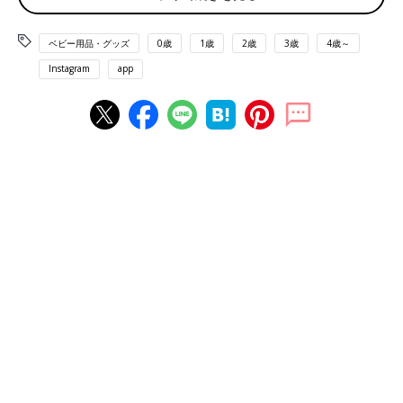
出典：Instagramアカウント「miffy__cr」
ちるちゃんさんは、miffyとone'sterrace（ワンズテラス）とのコ
ベビー用品・グッズ
0歳
1歳
2歳
3歳
4歳～
ラボ保冷バッグを購入。ほどよい大きさで、持ち運ぶのにもちょ
Instagram
app
うど良いサイズ感ですよね。ボリスとミッフィーの表情もとって
もキュート！この夏たくさん使いたくなりますね♪
ファミリアチェックのファスナーとアップリケが可
愛い保冷バッグ