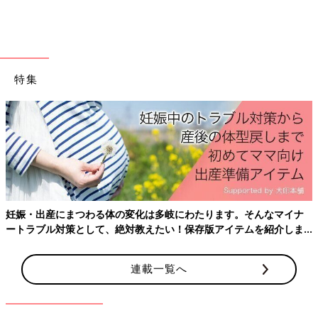
出典：Instagramアカウント「cha_co1111」
akihoさんは、ミッフィーの総柄がかわいいトートバッグとラン
チバッグを購入。
特集
好みの色と柄で、お気に入りになりそうな予感！とのこと。バッ
グの真ん中部分には、ウェットティッシュを入れることもできる
んだとか。可愛くて便利なデザインですね！
水筒で夏の水分補給！「保温・保冷でき
る」「長く使える」おすすめアイテム4
選
暑い夏を乗り越えるなら、保冷ができる水筒を
持ち歩きたいですよね。最近では機能性はもち
ろんデザインが可愛い水筒も大人気！今回はイ
妊娠・出産にまつわる体の変化は多岐にわたります。そんなマイナ
ンスタで話題の水筒を紹介します。これから子
ども向けの水筒を買いたいと考えている方は、
ートラブル対策として、絶対教えたい！保存版アイテムを紹介しま
ご紹介した保冷バッグは、どれも使い勝手が良さそうなものばか
ぜひ参考にしてみてくださいね♪
す。
りでしたね。なかには、商品のノベルティとして付いている保冷
バッグもあるので、好きなブランドとのコラボバッグがあるかチ
連載一覧へ
ェックしてみるのもおすすめですよ。ぜひこの夏、手に入れてみ
てくださいね。
(文・水川ちさ)