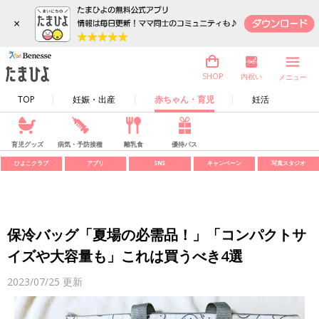
×
内祝い
SHOP
メニュー
TOP
妊娠・出産
赤ちゃん・育児
妊活
育児グッズ
病気・予防接種
離乳食
優待パス
ひよこクラブ
アプリ
SNS
キャンペーン
写真スタジオ
保冷バッグ「夏場の必需品！」「コンパクトサ
イズや大容量も」これは買うべき4選
2023/07/25
更新