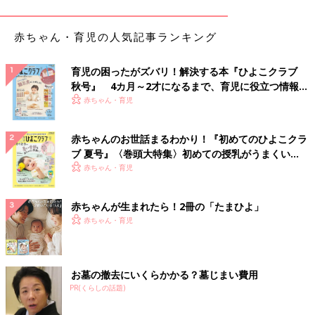
赤ちゃん・育児の人気記事ランキング
出典：Instagramアカウント「askibk012211」
育児の困ったがズバリ！解決する本『ひよこクラブ
秋号』 4カ月～2才になるまで、育児に役立つ情報が
Asuka Nishiさんは、右上にある水色の保冷バッグをファミリア
いっぱい！
赤ちゃん・育児
にて購入。ファミリアチェックのファスナーと、刺繍アップリケ
がとってもキュートですよね。このサイズ感であれば、ちょっと
したお出かけにも気軽に持っていけそう！
赤ちゃんのお世話まるわかり！『初めてのひよこクラ
ブ 夏号』〈巻頭大特集〉初めての授乳がうまくい
く！ おっぱい・ミルクの基本と夏のトラブル 解決テ
キャンプやBBQにも大活躍！アノバ（ANOBA）ソ
赤ちゃん・育児
ク
フトクーラー
赤ちゃんが生まれたら！2冊の「たまひよ」
赤ちゃん・育児
お墓の撤去にいくらかかる？墓じまい費用
PR(くらしの話題)