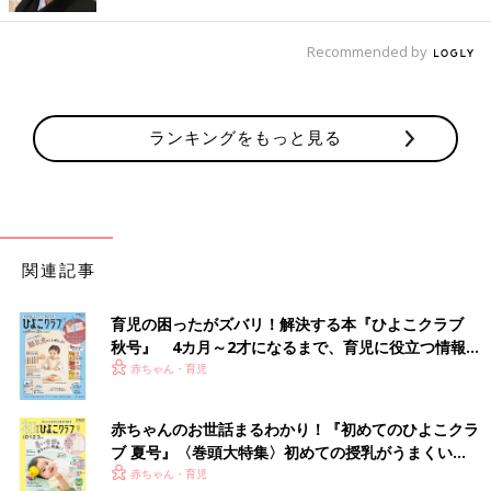
Recommended by
ランキングをもっと見る
関連記事
育児の困ったがズバリ！解決する本『ひよこクラブ
秋号』 4カ月～2才になるまで、育児に役立つ情報が
いっぱい！
赤ちゃん・育児
出典：Instagramアカウント「n_no_ie21」
赤ちゃんのお世話まるわかり！『初めてのひよこクラ
ブ 夏号』〈巻頭大特集〉初めての授乳がうまくい
n_no_ie21さんは、アノバ（ANOBA）ソフトクーラー 25L ライ
く！ おっぱい・ミルクの基本と夏のトラブル 解決テ
赤ちゃん・育児
トグレーを購入。見た目もオシャレでカッコいい保冷バッグです