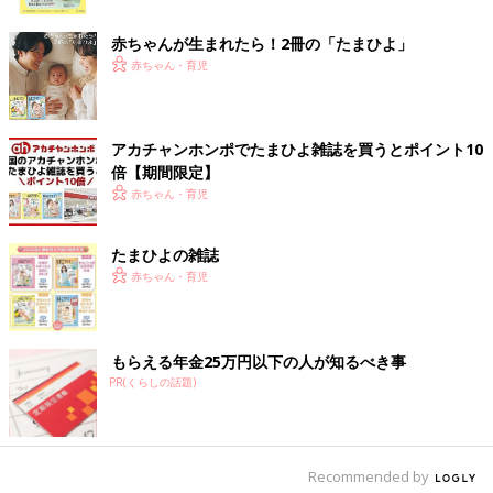
ク
ね。これからの時期には、キャンプやBBQなど、たくさん活躍
してくれそう！食品や飲み物など、たっぷり入れたいときにはバ
赤ちゃんが生まれたら！2冊の「たまひよ」
ッチリですね♪
赤ちゃん・育児
ウェットティッシュも入れられて便利！ミッフィー
のトートバッグ＆ランチバッグ
アカチャンホンポでたまひよ雑誌を買うとポイント10
倍【期間限定】
赤ちゃん・育児
たまひよの雑誌
赤ちゃん・育児
もらえる年金25万円以下の人が知るべき事
PR(くらしの話題)
Recommended by