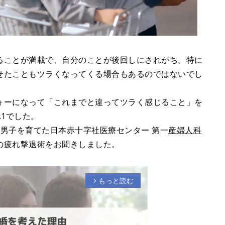
ることが満載で、自分のことが後回しにされがち。特に
せたこともツラくなってくる場合もあるのではないでし
ォーになって「これまでと違ってツラく感じること」を
.1でした。
男子を育てた日本赤十字社医療センター 第一
産婦人科
の疲れ撃退術をお聞きしました。
もっと読む
arrow_forward_ios