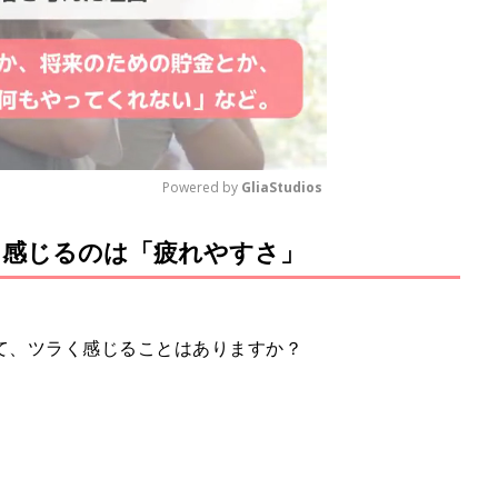
Powered by 
GliaStudios
も感じるのは「疲れやすさ」
M
u
t
e
て、ツラく感じることはありますか？