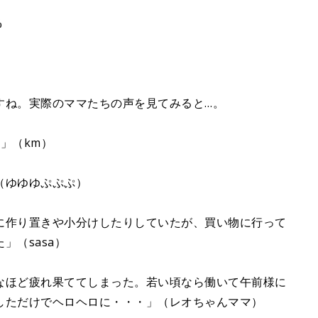
%
すね。実際のママたちの声を見てみると…。
」（km）
（ゆゆゆぷぷぷ）
に作り置きや小分けしたりしていたが、買い物に行って
」（sasa）
なほど疲れ果ててしまった。若い頃なら働いて午前様に
しただけでヘロヘロに・・・」（レオちゃんママ）