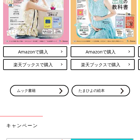
うちの学校では、入学してきたばかりの中学１年生に、主体性を
取り戻してもらうための取り組みを行っています。私たちはこれ
をリハビリと呼んでいますが、具体的には『勉強をしたくないな
らしなくていい。それは君の自由だから。でも、勉強したい子の
自由を妨げる自由はないよ』と説明し、数学や英語の授業などに
おいては自由な方法で学べる場を提供したりしています。ほかの
Amazonで購入
Amazonで購入
子の邪魔にならなければ、基本的にどんなことをしてもいいの
で、初めのうちはゲームをする子どもなどの姿も見られます。
楽天ブックスで購入
楽天ブックスで購入
現在の中学２年生などは、昨年４月に入学した約130人のうち、
１学期末時点で自由に学ぶことができる数学の授業中に30人ほど
がゲームをしているありさまでした。しかし、しかることなく、
忍耐強く自己決定を促す声がけをし続けていくと、２学期末には
ムック書籍
たまひよの絵本
10人に減り、３学期末には３人程度になりました。２年生になっ
た現在は、入学時とはまったく異なる姿に成長しています。『指
示されてやる子は、結局は不満を言い続ける子』から脱すること
はできません。とにもかくにも自己決定することが大切なので
す」（工藤校長）
キャンペーン
工藤校長の進める教育改革は、まさに「アコモデーション」に基