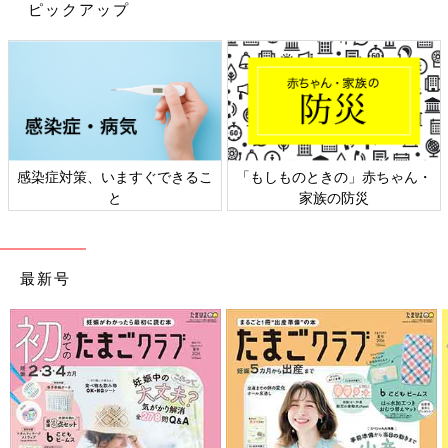
まれた言葉。「脳や神経、それに由来する個人レベルでのさまざ
ピックアップ
まな特性の違いを多様性ととらえて相互に尊重し、それらの違い
を社会の中で生かしていく」という考え方
※２ 和訳すると「合理的配慮」。障害のある人（子ども）が社
会で生きやすくなるよう、ルールを柔軟に変えるなど平等な機会
を確保すること。2006年に採択された国連の障害者権利条約に
盛り込まれた考え方
感染症対策、いますぐできるこ
「もしものときの」赤ちゃん・
と
家族の防災
親が常に警察官や裁判官の役割を担っていると、子
どもの自己決定力は育たない（工藤校長）
最新号
健常児、障害児の区別なく、子どもたちが自分らしく学ぶ機会を
得るには、日本の教育のしくみを変えなければいけない、という
のが工藤校長、村中先生共通の意見です。
「今の子どもたちは、幼児期からすべて大人に決められる環境で
育っていて、自己決定の機会を与えられていません。その結果、
常によりよいサービスを受けることを求める子になってしまい、
うまくいかないときには周囲の人のせいにして、感情的になる。