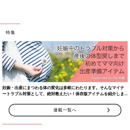
し、学び方の選択肢が増えれば、発達障害とされている子どもた
ちの多くにとっても学びやすい環境となるでしょう。つまり、特
別な支援をする必要が小さくなるのです。
たとえば、今の学校では夜型の子どもは圧倒的に不利で、適応が
特集
しにくいしくみになっています。朝、登校すること自体がものす
ごいハードルになってしまう。でも、脳の働き方には個性があっ
て、朝はゆっくり起きたほうが効率的に学習できる『夜型クロノ
タイプ』の子もいます。学校生活にコアタイムを設けて、登校時
間は前後２時間くらい幅を持たせるなどのフレキシブルな対応が
可能になれば、学校にきちんと通える子どもが増えるはずです。
『ニューロダイバーシティ（※１）』の考え方を、教育現場が受
け入れるべきときにきているのです。
妊娠・出産にまつわる体の変化は多岐にわたります。そんなマイナ
ートラブル対策として、絶対教えたい！保存版アイテムを紹介しま
もちろん、多様な選択肢があっても苦戦してしまう子どもはいま
す。
す。そういう子どもに手厚く支援する。これを本来は「リーズナ
ブルアコモデーション（※２）」と言うべきです。これがこれか
連載一覧へ
ら求められる特別支援のあり方だと思います」（村中先生）
※１neuro（脳・神経）とdiversity（多様性）が組み合わされて生