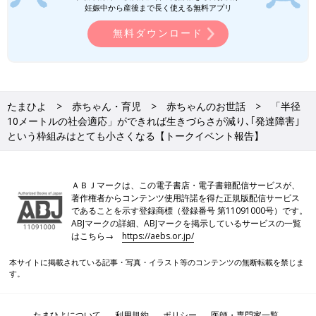
妊娠中から産後まで長く使える無料アプリ
にする。そう考えてほしいと思います」（工藤校長）
無料ダウンロード
取材協力／インクルボックス運営事務局監修／赤平大さん、工藤
勇一校長、村中直人先生 取材・文／東裕美、たまひよONLINE
編集部
たまひよ
赤ちゃん・育児
赤ちゃんのお世話
「半径
「しかることは子どもの学びや成長に効
10メートルの社会適応」ができれば生きづらさが減り､｢発達障害｣
果がない」その理由は？専門家の科学的
という枠組みはとても小さくなる【トークイベント報告】
な説明に思わず納得【俳優・加藤貴子】
8歳と5歳の男の子を育てる俳優の加藤貴子さん
が、育児にかかわる悩みや気になることについ
て専門家に聞く連載第15回。今回は「しかるこ
と」がテーマです。臨床心理士・公認心理師の
ＡＢＪマークは、この電子書店・電子書籍配信サービスが、
村中直人先生に、親がしかると子どもはどう受
著作権者からコンテンツ使用許諾を得た正規版配信サービス
障害の有無にかかわらず、学校も親も、子どもが自己決定するた
け止めるのか、子どもの学びや成長のためにど
であることを示す登録商標（登録番号 第11091000号）です。
めの調整役になることが求められているとのこと。子どもが自分
う伝えるといいのか、などについてアドバイス
ABJマークの詳細、ABJマークを掲示しているサービスの一覧
の人生を自分なりに歩んでいくために親ができることは何か、考
をもらいました。
はこちら→
https://aebs.or.jp/
えてみる必要がありそうです。
本サイトに掲載されている記事・写真・イラスト等のコンテンツの無断転載を禁じま
す。
●記事の内容は2023年10月の情報であり、現在と異なる場合があ
ります。
たまひよについて
利用規約
ポリシー
医師・専門家一覧