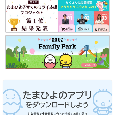
づくものだと村中先生は言います。
「適切なアコモデーションを提供するためには、そもそも選択肢
を準備しなくてはいけません。大人は選択肢を用意するだけで、
選ぶのは子ども自身。そういう豊かな選択肢があれば、大人が支
援しなくても自分に合った方法を見つけ自立して学んでいきま
す。
その結果、『特別な支援』という枠組みがどんどん小さくなって
いくので、『発達障害のことを認知し、受け入れる社会にする』
ということを考える必要すらなくなる。それくらいインクルーシ
ブな社会にしていきたいですね」（村中先生）
「管理教育は学校ばかりではありません。子どもたちは親からも
管理教育を受けています。子ども同士で遊ぶとき、遊び方やかか
わり方に親が介入するのは日本くらいです。欧米では子どもがけ
んかしても親は仲裁せず、子ども同士で決着させるそうです。親
が常に警察官や裁判官の役割を担い、子どもの行動をコントロー
ルし続けていると、『トラブルの解決は親がしてくれるんでし
ょ』という当事者意識の欠けた子どもに育ちます。そして、多様
性や人の違いを受け入れることが苦手な子どもに育っていきま
妊娠日数や生後日数に合った情報を毎日お届け
す。子どもの主体性を重んじるかかわり方は、将来子どもを幸せ