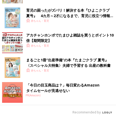
本はお金と時間をかけて、そういう子どもたちを増やしているよ
うに思います。
育児の困ったがズバリ！解決する本『ひよこクラブ
夏号』 4カ月～2才になるまで、育児に役立つ情報が
これは通常学級でも同じです。読解力を高めるために、『朝読
いっぱい！
赤ちゃん・育児
書』を行っている小学校は多いですね。今の日本の小学生の２割
は読むのが苦手というデータがあるので、その子たちにとって朝
読書の時間は苦痛でしかありません。でも、その子どもたちの中
アカチャンホンポでたまひよ雑誌を買うとポイント10
倍【期間限定】
には、聞くことで読解力を高められる子がいます。本は必ずしも
赤ちゃん・育児
読むものではなく、朗読を聞くのでもいい。そんなふうに学び方
の多様性を広げていく必要があります」（工藤校長）
まるごと1冊“出産準備”の本『たまごクラブ 夏号』
障害者支援のために、日本の社会全体で解決すべき課題について
〈スペシャル大特集〉夫婦で予習する 出産の教科書
も、意見交換がありました。
赤ちゃん・育児
「“アコモデーション”という概念が根づいていないのがいちばん
「今日の目玉商品は？」毎日変わるAmazon
の課題だと考えています。和訳すると『調整、適応、おもてな
タイムセールが見逃せない
し』といった意味ですが、工藤校長のお話にあったように、子ど
PR(Amazon)
もたちが試行錯誤して自分なりの学び方を見つけるための選択肢
をたくさん用意する、つまり、学び方を調整することが日本の教
育現場には必要です。
Recommended by
通常学級に通う多数派の子どもたちへのアコモデーションが充実