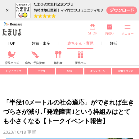
×
内祝い
SHOP
メニュー
TOP
妊娠・出産
赤ちゃん・育児
妊活
育児グッズ
病気・予防接種
離乳食
優待パス
ひよこクラブ
アプリ
SNS
キャンペーン
写真スタジオ
「半径10メートルの社会適応」ができれば生き
づらさが減り､｢発達障害｣という枠組みはとて
も小さくなる【トークイベント報告】
2023/10/18
更新