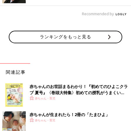
く、半径10メートル程度のコミュニティーが一つでもあれば、生
きづらさを感じにくくなるものです。この考えは当時の経験がベ
Recommended by
ースになっています」（村中先生）
教育現場に“アコモデーション”の概念が根づけば、
ランキングをもっと見る
特別な支援の枠組みに入る子どもは少なくなる（村
中先生）
「特別支援学級の支援と通常学級の学びの多様性」について話が
及びます。
関連記事
「今の特別支援学級は個別支援です。一人一人の“個別最適”を提
赤ちゃんのお世話まるわかり！『初めてのひよこクラ
案するために、どのような特性があるのか調べ、『あなたにはこ
ブ 夏号』〈巻頭大特集〉初めての授乳がうまくい
の学び方が適していますよ』と指導します。一見、子どものため
く！ おっぱい・ミルクの基本と夏のトラブル 解決テ
赤ちゃん・育児
によさそうに感じますが、本来、個別最適は子ども本人が見つけ
ク
るもの。トライ＆エラーを繰り返して、自分がいちばん楽で楽し
く取り組める学び方を見つけるべきなんです。
赤ちゃんが生まれたら！2冊の「たまひよ」
大人がすべて用意して『この方法で学びなさい』と押しつける
赤ちゃん・育児
と、自分で考えずなんでも大人に任せるようになります。今の日