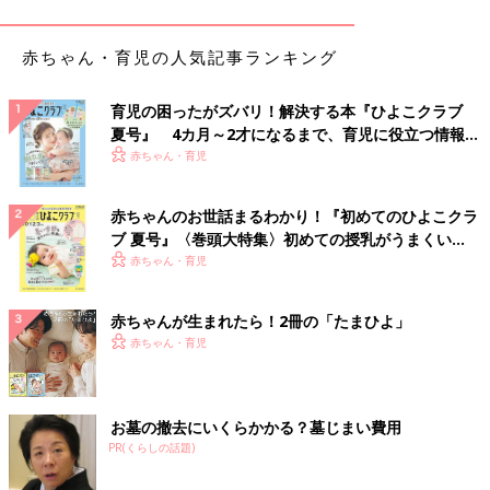
っていて、ひいては教師にもなっていなかったはず。
今の学校教育は、ある意味、私が子どものころ以上にすべての子
どもに同じ学び方を強要している管理教育を行っているような気
赤ちゃん・育児の人気記事ランキング
がします。そのため、子どもたちの中には学校でとても不自由な
思いをしてる子がいます。そうした子どもたちを救っていくため
育児の困ったがズバリ！解決する本『ひよこクラブ
に教育システムを根本から変えていかなくてはいけません」（工
夏号』 4カ月～2才になるまで、育児に役立つ情報が
藤校長）
いっぱい！
赤ちゃん・育児
発達障害の子どもの支援をしている村中先生も、子どものころの
赤ちゃんのお世話まるわかり！『初めてのひよこクラ
経験で、今の仕事に影響していることがあると言います。
ブ 夏号』〈巻頭大特集〉初めての授乳がうまくい
く！ おっぱい・ミルクの基本と夏のトラブル 解決テ
赤ちゃん・育児
「小学生のとき転校をしたことがあります。転校前に住んでいた
ク
のはやや荒れた地域でしたが、その文化にわりとうまくなじみ、
学校生活も楽しく送っていました。一方、転校先は文教地域のい
赤ちゃんが生まれたら！2冊の「たまひよ」
わゆる“ハイソな人々”が住む地域。ノリの違いがわからなくて、
赤ちゃん・育児
前の学校と同じようにふるまったら異分子と見られて、思いきり
無視されました。自分は何も変わっていないのに、環境が変わる
と周囲の評価が変わってしまう･･･｡
お墓の撤去にいくらかかる？墓じまい費用
私は『半径10メートルの社会適応』という考え方についてよく話
PR(くらしの話題)
をします。
人が生きていくために必要なコミュニティーは大きなものでもな