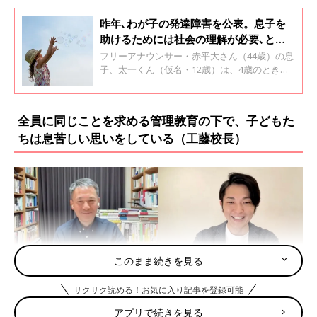
昨年､わが子の発達障害を公表。息子を
助けるためには社会の理解が必要､と動
き出したワケ【フリーアナウンサー・赤
フリーアナウンサー・赤平大さん（44歳）の息
平大】
子、太一くん（仮名・12歳）は、4歳のとき発
達障害と診断されました。そして赤平さんは、
2022年に太一くんが発達障害であることを公表
しました。太一くんの小学校時代の様子や、赤
全員に同じことを求める管理教育の下で、子どもた
平さんが太一くんを助けるために行ってきたこ
ちは息苦しい思いをしている（工藤校長）
となどについて聞きました。
このまま続きを見る
サクサク読める！お気に入り記事を登録可能
アプリで続きを見る