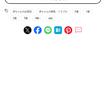
上段右：赤平大さん、左：工藤勇一校長、下段：村中直人先生
赤ちゃんのお世話
赤ちゃんの病気・トラブル
0歳
1歳
イベントのファシリテーターを務める、フリーアナウンサーでイ
ンクルボックス運営の赤平大さんは、中学１年生の長男が発達障
2歳
3歳
4歳～
app
害であることを公表しています。トークイベントに参加したの
は、横浜創英中学高等学校で教育改革を進める工藤勇一校長と、
臨床心理士で『ニューロダイバーシティの教科書』などの著書が
ある村中直人先生です。
工藤校長は常々「日本の学校教育は『ボタンをかけ違えてい
る』」と教育改革について発信しています。そのことに気づいた
「原体験」は何なのでしょうか。
「私は小中学校時代、授業中にノートを取ったことがなかったん
です。聞いて覚えるのが得意で、書くのは好きではなったから。
でも、怒られたことはありませんでした。
これ、今の小学校だったら考えられないことだと思います。授業
中まったくノートを取らない子どもがいたら注意されるし、ノー
トに何を書いているかチェックされ、こまかく指導されるでしょ
う。当時そんなことをされていたら、私は勉強するのが嫌いにな