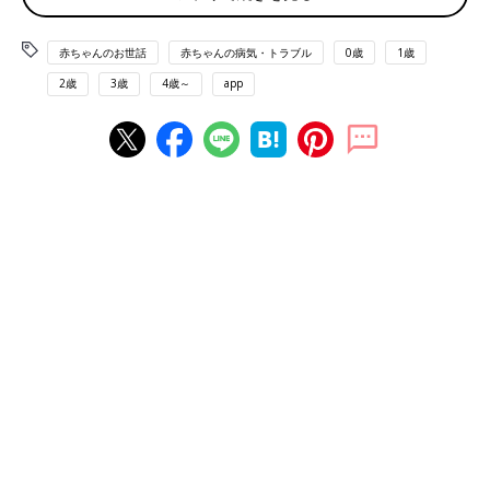
上段右：赤平大さん、左：工藤勇一校長、下段：村中直人先生
赤ちゃんのお世話
赤ちゃんの病気・トラブル
0歳
1歳
イベントのファシリテーターを務める、フリーアナウンサーでイ
ンクルボックス運営の赤平大さんは、中学１年生の長男が発達障
2歳
3歳
4歳～
app
害であることを公表しています。トークイベントに参加したの
は、横浜創英中学高等学校で教育改革を進める工藤勇一校長と、
臨床心理士で『ニューロダイバーシティの教科書』などの著書が
ある村中直人先生です。
工藤校長は常々「日本の学校教育は『ボタンをかけ違えてい
る』」と教育改革について発信しています。そのことに気づいた
「原体験」は何なのでしょうか。
「私は小中学校時代、授業中にノートを取ったことがなかったん
です。聞いて覚えるのが得意で、書くのは好きではなったから。
でも、怒られたことはありませんでした。
これ、今の小学校だったら考えられないことだと思います。授業
中まったくノートを取らない子どもがいたら注意されるし、ノー
トに何を書いているかチェックされ、こまかく指導されるでしょ
う。当時そんなことをされていたら、私は勉強するのが嫌いにな