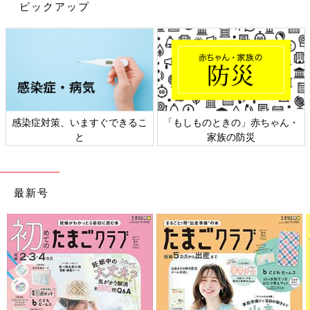
まれた言葉。「脳や神経、それに由来する個人レベルでのさまざ
ピックアップ
まな特性の違いを多様性ととらえて相互に尊重し、それらの違い
を社会の中で生かしていく」という考え方
※２ 和訳すると「合理的配慮」。障害のある人（子ども）が社
会で生きやすくなるよう、ルールを柔軟に変えるなど平等な機会
を確保すること。2006年に採択された国連の障害者権利条約に
盛り込まれた考え方
感染症対策、いますぐできるこ
「もしものときの」赤ちゃん・
と
家族の防災
親が常に警察官や裁判官の役割を担っていると、子
どもの自己決定力は育たない（工藤校長）
最新号
健常児、障害児の区別なく、子どもたちが自分らしく学ぶ機会を
得るには、日本の教育のしくみを変えなければいけない、という
のが工藤校長、村中先生共通の意見です。
「今の子どもたちは、幼児期からすべて大人に決められる環境で
育っていて、自己決定の機会を与えられていません。その結果、
常によりよいサービスを受けることを求める子になってしまい、
うまくいかないときには周囲の人のせいにして、感情的になる。