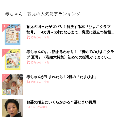
っていて、ひいては教師にもなっていなかったはず。
今の学校教育は、ある意味、私が子どものころ以上にすべての子
どもに同じ学び方を強要している管理教育を行っているような気
赤ちゃん・育児の人気記事ランキング
がします。そのため、子どもたちの中には学校でとても不自由な
思いをしてる子がいます。そうした子どもたちを救っていくため
育児の困ったがズバリ！解決する本『ひよこクラブ
に教育システムを根本から変えていかなくてはいけません」（工
秋号』 4カ月～2才になるまで、育児に役立つ情報が
藤校長）
いっぱい！
赤ちゃん・育児
発達障害の子どもの支援をしている村中先生も、子どものころの
赤ちゃんのお世話まるわかり！『初めてのひよこクラ
経験で、今の仕事に影響していることがあると言います。
ブ 夏号』〈巻頭大特集〉初めての授乳がうまくい
く！ おっぱい・ミルクの基本と夏のトラブル 解決テ
赤ちゃん・育児
「小学生のとき転校をしたことがあります。転校前に住んでいた
ク
のはやや荒れた地域でしたが、その文化にわりとうまくなじみ、
学校生活も楽しく送っていました。一方、転校先は文教地域のい
赤ちゃんが生まれたら！2冊の「たまひよ」
わゆる“ハイソな人々”が住む地域。ノリの違いがわからなくて、
赤ちゃん・育児
前の学校と同じようにふるまったら異分子と見られて、思いきり
無視されました。自分は何も変わっていないのに、環境が変わる
と周囲の評価が変わってしまう･･･｡
お墓の撤去にいくらかかる？墓じまい費用
私は『半径10メートルの社会適応』という考え方についてよく話
PR(くらしの話題)
をします。
人が生きていくために必要なコミュニティーは大きなものでもな