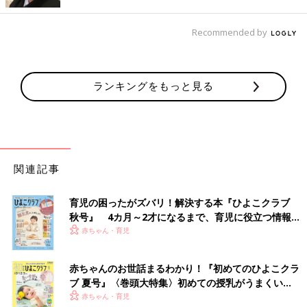
く、半径10メートル程度のコミュニティーが一つでもあれば、生
きづらさを感じにくくなるものです。この考えは当時の経験がベ
Recommended by
ースになっています」（村中先生）
教育現場に“アコモデーション”の概念が根づけば、
ランキングをもっと見る
特別な支援の枠組みに入る子どもは少なくなる（村
中先生）
「特別支援学級の支援と通常学級の学びの多様性」について話が
及びます。
関連記事
「今の特別支援学級は個別支援です。一人一人の“個別最適”を提
育児の困ったがズバリ！解決する本『ひよこクラブ
案するために、どのような特性があるのか調べ、『あなたにはこ
秋号』 4カ月～2才になるまで、育児に役立つ情報が
の学び方が適していますよ』と指導します。一見、子どものため
いっぱい！
赤ちゃん・育児
によさそうに感じますが、本来、個別最適は子ども本人が見つけ
るもの。トライ＆エラーを繰り返して、自分がいちばん楽で楽し
く取り組める学び方を見つけるべきなんです。
赤ちゃんのお世話まるわかり！『初めてのひよこクラ
大人がすべて用意して『この方法で学びなさい』と押しつける
ブ 夏号』〈巻頭大特集〉初めての授乳がうまくい
と、自分で考えずなんでも大人に任せるようになります。今の日
く！ おっぱい・ミルクの基本と夏のトラブル 解決テ
赤ちゃん・育児