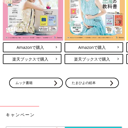
うちの学校では、入学してきたばかりの中学１年生に、主体性を
取り戻してもらうための取り組みを行っています。私たちはこれ
をリハビリと呼んでいますが、具体的には『勉強をしたくないな
らしなくていい。それは君の自由だから。でも、勉強したい子の
自由を妨げる自由はないよ』と説明し、数学や英語の授業などに
おいては自由な方法で学べる場を提供したりしています。ほかの
Amazonで購入
Amazonで購入
子の邪魔にならなければ、基本的にどんなことをしてもいいの
で、初めのうちはゲームをする子どもなどの姿も見られます。
楽天ブックスで購入
楽天ブックスで購入
現在の中学２年生などは、昨年４月に入学した約130人のうち、
１学期末時点で自由に学ぶことができる数学の授業中に30人ほど
がゲームをしているありさまでした。しかし、しかることなく、
忍耐強く自己決定を促す声がけをし続けていくと、２学期末には
ムック書籍
たまひよの絵本
10人に減り、３学期末には３人程度になりました。２年生になっ
た現在は、入学時とはまったく異なる姿に成長しています。『指
示されてやる子は、結局は不満を言い続ける子』から脱すること
はできません。とにもかくにも自己決定することが大切なので
す」（工藤校長）
キャンペーン
工藤校長の進める教育改革は、まさに「アコモデーション」に基