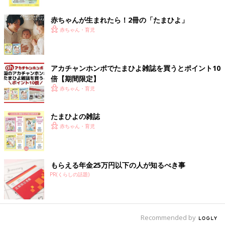
本はお金と時間をかけて、そういう子どもたちを増やしているよ
ク
うに思います。
赤ちゃんが生まれたら！2冊の「たまひよ」
赤ちゃん・育児
これは通常学級でも同じです。読解力を高めるために、『朝読
書』を行っている小学校は多いですね。今の日本の小学生の２割
は読むのが苦手というデータがあるので、その子たちにとって朝
読書の時間は苦痛でしかありません。でも、その子どもたちの中
アカチャンホンポでたまひよ雑誌を買うとポイント10
倍【期間限定】
には、聞くことで読解力を高められる子がいます。本は必ずしも
赤ちゃん・育児
読むものではなく、朗読を聞くのでもいい。そんなふうに学び方
の多様性を広げていく必要があります」（工藤校長）
たまひよの雑誌
障害者支援のために、日本の社会全体で解決すべき課題について
赤ちゃん・育児
も、意見交換がありました。
「“アコモデーション”という概念が根づいていないのがいちばん
もらえる年金25万円以下の人が知るべき事
の課題だと考えています。和訳すると『調整、適応、おもてな
PR(くらしの話題)
し』といった意味ですが、工藤校長のお話にあったように、子ど
もたちが試行錯誤して自分なりの学び方を見つけるための選択肢
をたくさん用意する、つまり、学び方を調整することが日本の教
育現場には必要です。
Recommended by
通常学級に通う多数派の子どもたちへのアコモデーションが充実