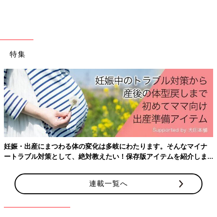
し、学び方の選択肢が増えれば、発達障害とされている子どもた
ちの多くにとっても学びやすい環境となるでしょう。つまり、特
別な支援をする必要が小さくなるのです。
たとえば、今の学校では夜型の子どもは圧倒的に不利で、適応が
特集
しにくいしくみになっています。朝、登校すること自体がものす
ごいハードルになってしまう。でも、脳の働き方には個性があっ
て、朝はゆっくり起きたほうが効率的に学習できる『夜型クロノ
タイプ』の子もいます。学校生活にコアタイムを設けて、登校時
間は前後２時間くらい幅を持たせるなどのフレキシブルな対応が
可能になれば、学校にきちんと通える子どもが増えるはずです。
『ニューロダイバーシティ（※１）』の考え方を、教育現場が受
け入れるべきときにきているのです。
妊娠・出産にまつわる体の変化は多岐にわたります。そんなマイナ
ートラブル対策として、絶対教えたい！保存版アイテムを紹介しま
もちろん、多様な選択肢があっても苦戦してしまう子どもはいま
す。
す。そういう子どもに手厚く支援する。これを本来は「リーズナ
ブルアコモデーション（※２）」と言うべきです。これがこれか
連載一覧へ
ら求められる特別支援のあり方だと思います」（村中先生）
※１neuro（脳・神経）とdiversity（多様性）が組み合わされて生