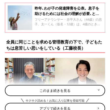
昨年､わが子の発達障害を公表。息子を
助けるためには社会の理解が必要､と動
き出したワケ【フリーアナウンサー・赤
フリーアナウンサー・赤平大さん（44歳）の息
平大】
子、太一くん（仮名・12歳）は、4歳のとき発
達障害と診断されました。そして赤平さんは、
2022年に太一くんが発達障害であることを公表
しました。太一くんの小学校時代の様子や、赤
全員に同じことを求める管理教育の下で、子どもた
平さんが太一くんを助けるために行ってきたこ
ちは息苦しい思いをしている（工藤校長）
となどについて聞きました。
このまま続きを見る
サクサク読める！お気に入り記事を登録可能
アプリで続きを見る