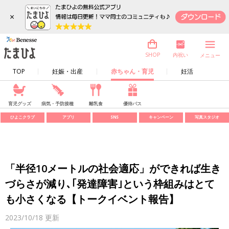
×
内祝い
SHOP
メニュー
TOP
妊娠・出産
赤ちゃん・育児
妊活
育児グッズ
病気・予防接種
離乳食
優待パス
ひよこクラブ
アプリ
SNS
キャンペーン
写真スタジオ
「半径10メートルの社会適応」ができれば生き
づらさが減り､｢発達障害｣という枠組みはとて
も小さくなる【トークイベント報告】
2023/10/18
更新