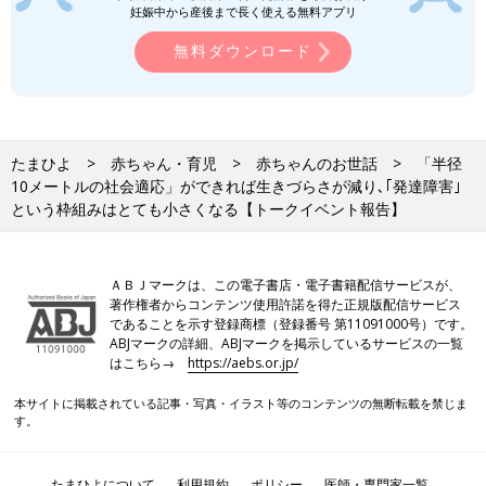
妊娠中から産後まで長く使える無料アプリ
にする。そう考えてほしいと思います」（工藤校長）
無料ダウンロード
取材協力／インクルボックス運営事務局監修／赤平大さん、工藤
勇一校長、村中直人先生 取材・文／東裕美、たまひよONLINE
編集部
たまひよ
赤ちゃん・育児
赤ちゃんのお世話
「半径
「しかることは子どもの学びや成長に効
10メートルの社会適応」ができれば生きづらさが減り､｢発達障害｣
果がない」その理由は？専門家の科学的
という枠組みはとても小さくなる【トークイベント報告】
な説明に思わず納得【俳優・加藤貴子】
8歳と5歳の男の子を育てる俳優の加藤貴子さん
が、育児にかかわる悩みや気になることについ
て専門家に聞く連載第15回。今回は「しかるこ
と」がテーマです。臨床心理士・公認心理師の
ＡＢＪマークは、この電子書店・電子書籍配信サービスが、
村中直人先生に、親がしかると子どもはどう受
著作権者からコンテンツ使用許諾を得た正規版配信サービス
障害の有無にかかわらず、学校も親も、子どもが自己決定するた
け止めるのか、子どもの学びや成長のためにど
であることを示す登録商標（登録番号 第11091000号）です。
めの調整役になることが求められているとのこと。子どもが自分
う伝えるといいのか、などについてアドバイス
ABJマークの詳細、ABJマークを掲示しているサービスの一覧
の人生を自分なりに歩んでいくために親ができることは何か、考
をもらいました。
はこちら→
https://aebs.or.jp/
えてみる必要がありそうです。
本サイトに掲載されている記事・写真・イラスト等のコンテンツの無断転載を禁じま
す。
●記事の内容は2023年10月の情報であり、現在と異なる場合があ
ります。
たまひよについて
利用規約
ポリシー
医師・専門家一覧