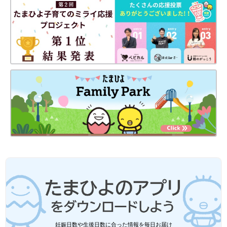
づくものだと村中先生は言います。
「適切なアコモデーションを提供するためには、そもそも選択肢
を準備しなくてはいけません。大人は選択肢を用意するだけで、
選ぶのは子ども自身。そういう豊かな選択肢があれば、大人が支
援しなくても自分に合った方法を見つけ自立して学んでいきま
す。
その結果、『特別な支援』という枠組みがどんどん小さくなって
いくので、『発達障害のことを認知し、受け入れる社会にする』
ということを考える必要すらなくなる。それくらいインクルーシ
ブな社会にしていきたいですね」（村中先生）
「管理教育は学校ばかりではありません。子どもたちは親からも
管理教育を受けています。子ども同士で遊ぶとき、遊び方やかか
わり方に親が介入するのは日本くらいです。欧米では子どもがけ
んかしても親は仲裁せず、子ども同士で決着させるそうです。親
が常に警察官や裁判官の役割を担い、子どもの行動をコントロー
ルし続けていると、『トラブルの解決は親がしてくれるんでし
ょ』という当事者意識の欠けた子どもに育ちます。そして、多様
性や人の違いを受け入れることが苦手な子どもに育っていきま
妊娠日数や生後日数に合った情報を毎日お届け
す。子どもの主体性を重んじるかかわり方は、将来子どもを幸せ