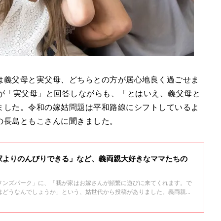
は義父母と実父母、どちらとの方が居心地良く過ごせま
％が「実父母」と回答しながらも、「とはいえ、義父母と
ました。令和の嫁姑問題は平和路線にシフトしているよ
の長島ともこさんに聞きました。
家よりのんびりできる」など、義両親大好きなママたちの
メンズパーク」に、「我が家はお嫁さんが頻繁に遊びに来てくれます。で
はどうなんでしょうか」という、姑世代から投稿がありました。義両親＝
のなか「義両親大好きです！」という、ママたちの声が届きました。