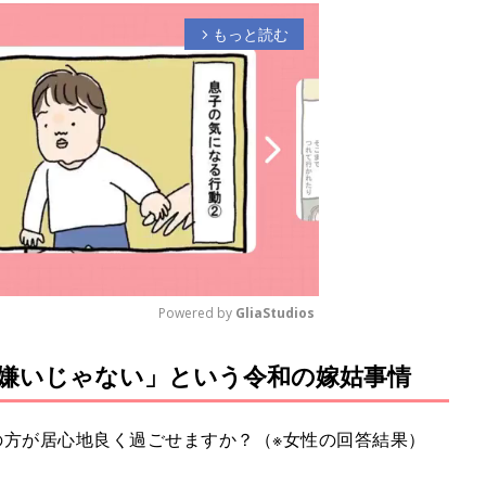
もっと読む
arrow_forward_ios
Powered by 
GliaStudios
嫌いじゃない」という令和の嫁姑事情
M
u
t
の方が居心地良く過ごせますか？（※女性の回答結果）
e