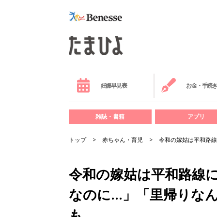
妊娠早見表
お金・手続
雑誌・書籍
アプリ
トップ
赤ちゃん・育児
令和の嫁姑は平和路線
令和の嫁姑は平和路線
なのに…」「里帰りな
も…