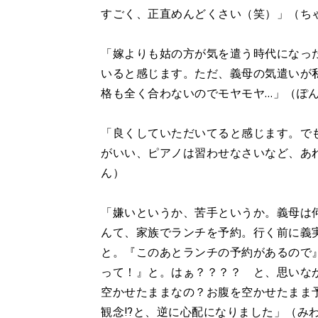
すごく、正直めんどくさい（笑）」（ち
「嫁よりも姑の方が気を遣う時代になっ
いると感じます。ただ、義母の気遣いが
格も全く合わないのでモヤモヤ…」（ぽ
「良くしていただいてると感じます。で
がいい、ピアノは習わせなさいなど、あ
ん）
「嫌いというか、苦手というか。義母は
んて、家族でランチを予約。行く前に義
と。『このあとランチの予約があるので
って！』と。はぁ？？？？ と、思いな
空かせたままなの？お腹を空かせたまま
観念⁉と、逆に心配になりました」（み