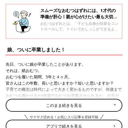
スムーズなおむつはずれには、1才代の
準備が肝心！親が心がけたい最も大切な
準備とは【専門家】
おむつはずれとは、「子ども自身が排尿をコン
トロールして、トイレでおしっこができるよう
になる」こと。おむつは親の働きかけなしで
は、はずれません。本格的にスタートするのは
2才代が目安ですが、早めに情報収集&心構えを
娘、ついに卒業しました！
しておくと、あとがラクです。親と子どもの臨
床支援センター 代表理事の帆足暁子先生に「1
才代にしたいこと」とおむつはずれのギモンに
先日、ついに娘が卒業したことがあります。
ついて聞きました。
それは、紙おむつ。
おむつを履いた期間、5年と４ヶ月。
皆さんはこの年数、長いと思いますか？短いと思いますか？
子育ての概念は時代によって大きく変わるものですが、何歳まで
おむつを履かせるか(何歳でおむつを卒業させられるか、の方が
正しいかもしれない)という問題も、今と昔では大きく価値観が
このまま続きを見る
変わってきたことの一つと言えるかもしれません。
5月生まれの娘は、小学生に間違われるほど身体が大きく、性格
サクサク読める！お気に入り記事を登録可能
もお姉さんに憧れているからか、比較的しっかり者タイプで負け
アプリで続きを見る
ず嫌い。日中のおむつに関しては、
保育園
のお友だちに刺激され