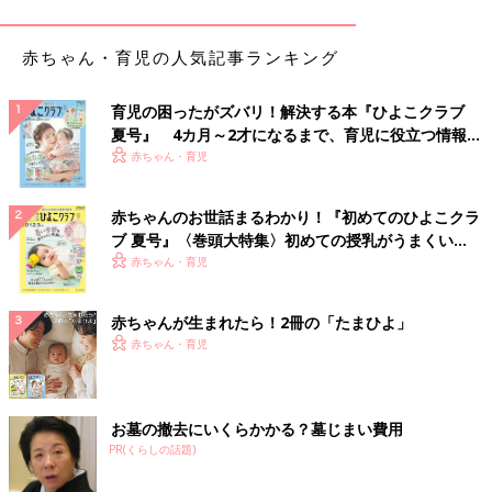
特殊な生活環境ではありますし、子どもの意思を尊重していれ
ば、きっといつか「もう夜もおむつ履かない」と自ら言ってくる
日が来るだろうと思っていたのですが、友だちがパンツで寝てい
赤ちゃん・育児の人気記事ランキング
る姿を見る機会もないからか、おむつを履いて寝ることになんの
抵抗感もなく、毎朝起きるとしっかりおむつを湿らせる娘。年中
育児の困ったがズバリ！解決する本『ひよこクラブ
さんになり、5歳の誕生日を迎えたあたりから、だんだんと私の
夏号』 4カ月～2才になるまで、育児に役立つ情報が
方が気になり始めてしまったのです。他のお友だちのお母さんに
いっぱい！
赤ちゃん・育児
話を聞くと、もうパンツで寝ている子ばかりで、「いつかどうに
かなるだろう」と言う気持ちが、いつの日か焦りに変わっていま
赤ちゃんのお世話まるわかり！『初めてのひよこクラ
した。
ブ 夏号』〈巻頭大特集〉初めての授乳がうまくい
く！ おっぱい・ミルクの基本と夏のトラブル 解決テ
赤ちゃん・育児
私が朝いないせいで、5歳を過ぎても娘のおむつが外れないので
ク
はないか？そんな責任を感じ、一念発起して始めた夜の
トイレト
レーニング
。
赤ちゃんが生まれたら！2冊の「たまひよ」
数日間お漏らしすることは覚悟した上で、シーツが濡れにくくな
赤ちゃん・育児
ると言うズボンを履かせてみたり、マットには漏れないというシ
ーツを購入したりと試行錯誤するものの、おむつ卒業どころか、
お漏らしをしたことすら気づかず寝続ける娘。(しかも、なぜか
お墓の撤去にいくらかかる？墓じまい費用
マットの溝に寝るので、シーツだけでなくマットもびしょびしょ
PR(くらしの話題)
に)
最初はそのうち、と思って取り組んでいたはずなのに、毎晩夜中