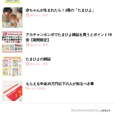
ク
とを謝罪し、これからどうしたいか、娘の気持ちを聞きながら、
2人で話し合いました。
赤ちゃんが生まれたら！2冊の「たまひよ」
すると驚くことに、娘の意思を尊重して、おむつで寝たり、パン
赤ちゃん・育児
ツに挑戦したり、ということを続けていると、何日もお漏らしを
しない日が続き、いつの間にかおむつを卒業していたのです。
改めて、私が変に意気込んで、娘に過度なプレッシャーとストレ
アカチャンホンポでたまひよ雑誌を買うとポイント10
スを与えてしまっていたことが、よりおむつ卒業から遠のく大き
倍【期間限定】
な要因だったのだと実感し、本当に反省しました。
赤ちゃん・育児
立ち上がるのが早い子もいればゆっくりな子もいる。言葉の発達
が早い子もいれば言葉にしないだけでじっくり頭の中で考えてい
る子もいる。おむつを取るタイミングも、一緒なんですね。
たまひよの雑誌
赤ちゃん・育児
子どもの成長は本当に人それぞれ。今回のおむつ卒業までの出来
事は、私にとって大きな学びとなったのでした。
もらえる年金25万円以下の人が知るべき事
PR(くらしの話題)
文・写真／吉田明世 構成／たまひよONLINE編集部
●記事の内容は2023年10月の情報で、現在と異なる場合がありま
Recommended by