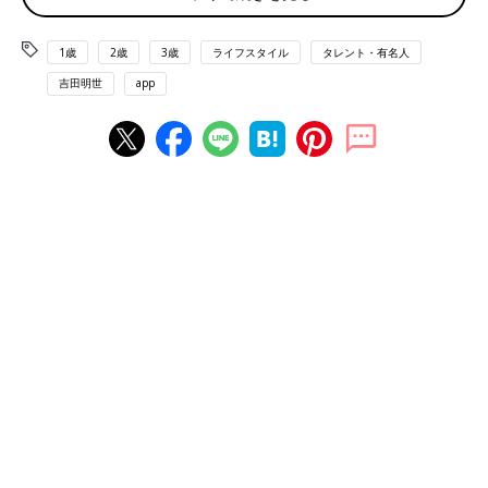
たこともあり、割と早いタイミングで卒業し、粗相をしたことも
ほとんどありませんでした。
1歳
2歳
3歳
ライフスタイル
タレント・有名人
吉田明世
app
一方で、私がここ数年頭を悩ませていたのが、夜間のおむつをい
つ卒業するのか、ということでした。
このコラムでは何度もお伝えしていますが、私は平日、早朝ラジ
オの仕事により、朝4時半には家を出るため、子どもたちの起床
後、保育園まで送り届けるのは夫です。夜中まで仕事をしている
夫にとって、2人の食事の準備、着替え、そして登園をたった1人
でやり切るというのは、本当に大変なことです。(もちろん世の
中にはたった1人で頑張っているお父さんお母さんもたくさんい
らっしゃると思いますが) それに加えて、もし、娘が朝お漏ら
しをしてしまったら、着替えやシーツの洗濯・取り替えがプラス
されてしまうと思うと、夜のおむつを外すというその一歩を踏み
出すことができない毎日でした。
一念発起して始めた夜のトイレトレ、でもそれはプ
レッシャーでしかなく