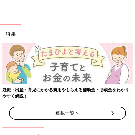
す。
フリーアナ吉田明世の悩み、増え続ける
子どもの作品をこっそり整理していた
ら、娘からの一言にグサっ！
現在、5才の女の子と2才の男の子のきょうだい
特集
育児に奮闘中のフリーアナウンサーの吉田明世
さん。今回は、どんどんたまる子どもたちの作
品についてのお話です。吉田明世さんの育児エ
ッセイ第39回は「子どもたちの作品、どこまで
吉田明世さん（よしだあきよ）
残す？」についてです。
PROFILE
1988年生まれ。2018年5月に女の子を、2020年12月に男の子を
出産した。TBSのアナウンサーを経て、19年にフリーとなり、東
京FM「ONE MORNING」（月～金6時～9時）「THE
妊娠・出産・育児にかかる費用やもらえる補助金・助成金をわかり
TRAD」（月・火15時～16時55分）レギュラー。ほかにTV、イ
やすく解説！
ベント、コラム連載など幅広く活躍中。保育士資格のほか、絵本
専門士の資格も取得。2022年、初の絵本「はやくちよこれい
連載一覧へ
と」（インプレス）を出版。