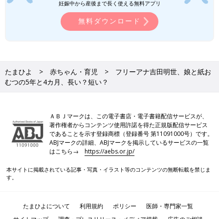
妊娠中から産後まで長く使える無料アプリ
無料ダウンロード
たまひよ
赤ちゃん・育児
フリーアナ吉田明世、娘と紙お
むつの5年と4カ月、長い？短い？
ＡＢＪマークは、この電子書店・電子書籍配信サービスが、
著作権者からコンテンツ使用許諾を得た正規版配信サービス
であることを示す登録商標（登録番号 第11091000号）です。
ABJマークの詳細、ABJマークを掲示しているサービスの一覧
はこちら→
https://aebs.or.jp/
本サイトに掲載されている記事・写真・イラスト等のコンテンツの無断転載を禁じま
す。
たまひよについて
利用規約
ポリシー
医師・専門家一覧