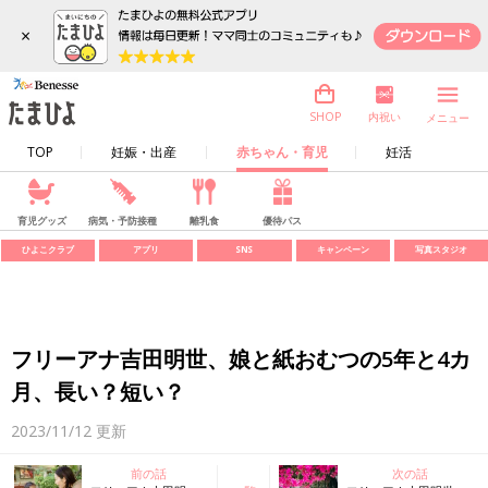
×
内祝い
SHOP
メニュー
TOP
妊娠・出産
赤ちゃん・育児
妊活
育児グッズ
病気・予防接種
離乳食
優待パス
ひよこクラブ
アプリ
SNS
キャンペーン
写真スタジオ
フリーアナ吉田明世、娘と紙おむつの5年と4カ
月、長い？短い？
2023/11/12
更新
前の話
次の話