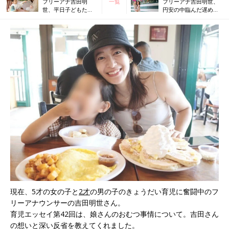
フリーアナ吉田明
一覧
フリーアナ吉田明世、
世、平日子どもたち
円安の中臨んだ遅めの
とはじめて会えるの
夏休み、子どもからは
は保育園のお迎えの
まさかの反応が
時。至福のひととき
のはずが……
現在、5才の女の子と
2才
の男の子のきょうだい育児に奮闘中のフ
リーアナウンサーの吉田明世さん。
育児エッセイ第42回は、娘さんのおむつ事情について。吉田さん
の想いと深い反省を教えてくれました。