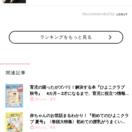
にシーツを洗う毎日に、「夜尿症などの可能性も考えて、一度病
院で診てもらうべきなのではないか…？」と考えるようになりま
Recommended by
した。
きっと、その不安は、娘に伝わっていたのだと思います。お漏ら
ランキングをもっと見る
しをした後、「今日もお漏らししちゃった…。」とこぼしながら
みるみる表情が曇っていき、娘にとってもストレスとなっている
ことを感じました。
そんな中、同学年の子を持つ小学校からの親友に久々に会ったと
きのこと。おむつのことを相談してみると、意外な返事が返って
関連記事
きたのです。
「どうして、そんなに急いでおむつを取る必要があるの？おむつ
育児の困ったがズバリ！解決する本『ひよこクラブ
を取るタイミングは、その子それぞれだから、ウチは全然気にし
秋号』 4カ月～2才になるまで、育児に役立つ情報が
ていないし、小学校に入ってからでもいいと思っているよ！」
いっぱい！
赤ちゃん・育児
本当に、その通りでした。周りと比べ、おむつを取ることを勝手
にゴールにして、娘の意思とタイミングを全く考えられていなか
ったことに気づかされました。
赤ちゃんのお世話まるわかり！『初めてのひよこクラ
ブ 夏号』〈巻頭大特集〉初めての授乳がうまくい
く！ おっぱい・ミルクの基本と夏のトラブル 解決テ
赤ちゃん・育児
そこからは、娘に無理におむつを卒業させようとしてしまったこ