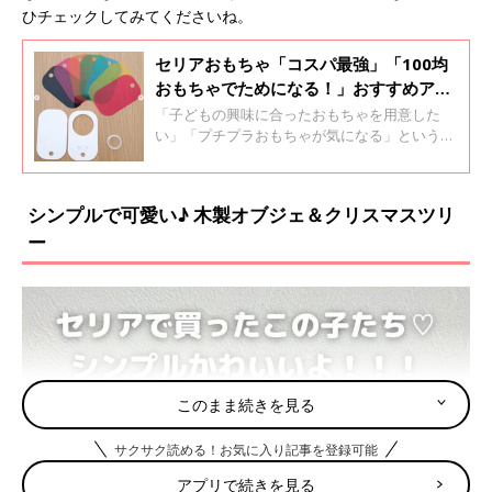
ひチェックしてみてくださいね。
セリアおもちゃ「コスパ最強」「100均
おもちゃでためになる！」おすすめアイ
テム4選
「子どもの興味に合ったおもちゃを用意した
い」「プチプラおもちゃが気になる」という方
にはセリアのおもちゃがおすすめ！クオリティ
の高いおもちゃが揃っていて、ママ達の間で話
題になっているようです。今回は、セリアで買
シンプルで可愛い♪ 木製オブジェ＆クリスマスツリ
える知育おもちゃをご紹介します。
ー
このまま続きを見る
サクサク読める！お気に入り記事を登録可能
アプリで続きを見る