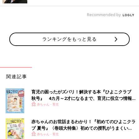
Recommended by
出典：Instagramアカウント「o_home_ai」
こちらはchiiiiiyanさんがリピ買いしたというセリアの「アドベン
トカレンダー」。組み立て式で、中には好きなものを入れられる
ランキングをもっと見る
ようです。お気に入りのお菓子やおもちゃを入れたオリジナルの
アドベントカレンダーに、子どもたちも喜びそうですね◎
110円に見えない！ウッドツリー＆LEDキャンドル
関連記事
育児の困ったがズバリ！解決する本『ひよこクラブ
秋号』 4カ月～2才になるまで、育児に役立つ情報が
いっぱい！
赤ちゃん・育児
赤ちゃんのお世話まるわかり！『初めてのひよこクラ
ブ 夏号』〈巻頭大特集〉初めての授乳がうまくい
く！ おっぱい・ミルクの基本と夏のトラブル 解決テ
赤ちゃん・育児