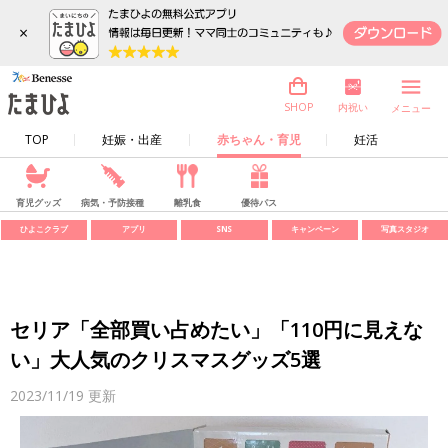
×
内祝い
SHOP
メニュー
TOP
妊娠・出産
赤ちゃん・育児
妊活
育児グッズ
病気・予防接種
離乳食
優待パス
ひよこクラブ
アプリ
SNS
キャンペーン
写真スタジオ
セリア「全部買い占めたい」「110円に見えな
い」大人気のクリスマスグッズ5選
2023/11/19
更新