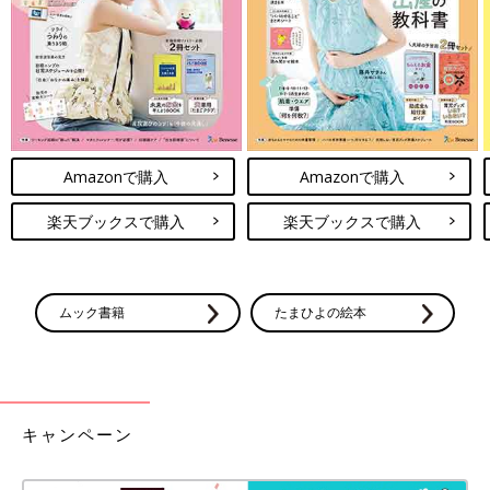
出典：Instagramアカウント「m_m.i_i.f_f.x.f_f.y_y」
m_m.i_i.f_f.x.f_f.y_yさんはセリアの「ろうそくオブジェ」を2色買
いしたのだそう。インテリアに合わせやすいくすみカラーで、ど
こに置いてもおしゃれになりそうです♪ クリスマスツリーとも相
性が良さそうですよね。
セリアで毎年大人気！「わが家は毎年コ
Amazonで購入
Amazonで購入
レ」「売り切れ前にゲットして！」2024
楽天ブックスで購入
楽天ブックスで購入
年カレンダー4選
予定を把握するだけでなく、インテリアとして
も重宝するカレンダー。毎日のように目にする
ので、使いやすさだけでなくデザインにもこだ
わりたいですよね。そこで今回は、SNSで大人
気のセリアの2024年カレンダーをご紹介します
ムック書籍
たまひよの絵本
今回はセリアのクリスマスグッズをご紹介しました。どれも可愛
♪
くて110円とは思えないアイテムばかりでしたよね。セリアでは
ほかにもいろいろなクリスマスグッズが展開されているので、ぜ
ひお店をのぞいてみてください♪
(文：mayu)
キャンペーン
●記事内の価格はすべて税込み、2023年11月時点のものです。
●記事内容でご紹介している投稿、リンク先は、削除される場合