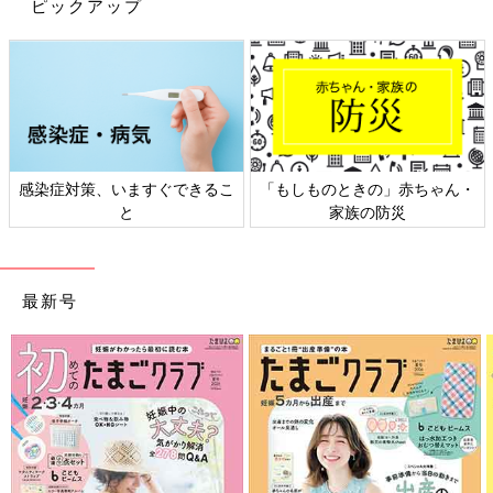
ピックアップ
イラストが気に入りこちらをチョイスしたのだそう。アートパネ
ルは、シンプルでおしゃれなデザインが高見えしていますよね♪
くすみカラーの「ろうそくオブジェ」を2色買い♪
感染症対策、いますぐできるこ
「もしものときの」赤ちゃん・
と
家族の防災
最新号