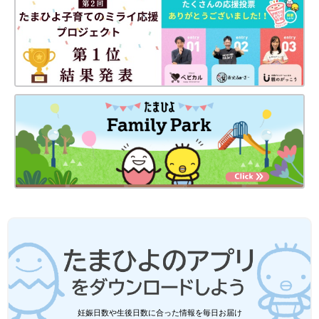
があります。あらかじめご了承ください。
●記事の内容は2023年11月の情報で、現在と異なる場合がありま
す。
関連記事
セリア「リピ確定」「これがセリアにあ
るとは！」話題のベビー・キッズ雑貨5
選
セリアのベビーキッズ雑貨は、プチプラなだけ
でなく機能性やデザイン性にも優れているとマ
マやパパから大人気！なかには、リピートした
くなるほど超優秀なアイテムもあるようです。
今回は、SNSで話題になっているセリアのベビ
ー・キッズ雑貨をご紹介します。
セリアおもちゃ「110円は奇跡」「集中
して遊べる」ごっこ遊びで使える商品4
選
インスタでは、ママ達の間で「セリアのおもち
ゃがクオリティ高すぎる」と話題沸騰中！プチ
プラおもちゃで子どもの遊びの幅が広がるのは
嬉しいですよね。今回は、ごっこ遊びに使える
セリアの商品やおすすめの遊び方を、現役保育
100均/100円の記事一覧
士の浜本がご紹介します♪
妊娠日数や生後日数に合った情報を毎日お届け