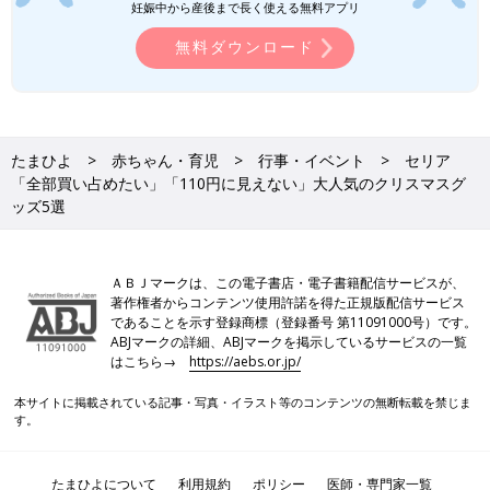
妊娠中から産後まで長く使える無料アプリ
無料ダウンロード
たまひよ
赤ちゃん・育児
行事・イベント
セリア
「全部買い占めたい」「110円に見えない」大人気のクリスマスグ
ッズ5選
ＡＢＪマークは、この電子書店・電子書籍配信サービスが、
著作権者からコンテンツ使用許諾を得た正規版配信サービス
であることを示す登録商標（登録番号 第11091000号）です。
ABJマークの詳細、ABJマークを掲示しているサービスの一覧
はこちら→
https://aebs.or.jp/
本サイトに掲載されている記事・写真・イラスト等のコンテンツの無断転載を禁じま
す。
たまひよについて
利用規約
ポリシー
医師・専門家一覧