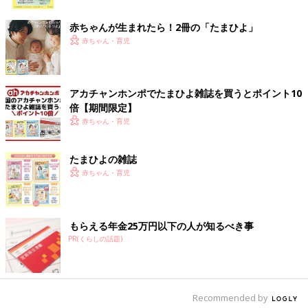
ク
赤ちゃんが生まれたら！2冊の「たまひよ」
赤ちゃん・育児
アカチャンホンポでたまひよ雑誌を買うとポイント10
倍【期間限定】
赤ちゃん・育児
たまひよの雑誌
赤ちゃん・育児
もらえる年金25万円以下の人が知るべき事
出典：Instagramアカウント「adoneco_life」
PR(くらしの話題)
こちらはadoneco_lifeさんがセリアで購入したウッドツリーと
LEDキャンドル。ツリーは木製でナチュラルテイストなので、イ
ンテリアに馴染みやすいとのこと。110円には見えないとクオリ
ティの高さに大満足のようです♪
Recommended by