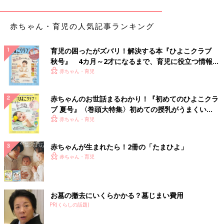
赤ちゃん・育児の人気記事ランキング
育児の困ったがズバリ！解決する本『ひよこクラブ
秋号』 4カ月～2才になるまで、育児に役立つ情報が
いっぱい！
赤ちゃん・育児
赤ちゃんのお世話まるわかり！『初めてのひよこクラ
ブ 夏号』〈巻頭大特集〉初めての授乳がうまくい
く！ おっぱい・ミルクの基本と夏のトラブル 解決テ
赤ちゃん・育児
ク
赤ちゃんが生まれたら！2冊の「たまひよ」
赤ちゃん・育児
お墓の撤去にいくらかかる？墓じまい費用
PR(くらしの話題)