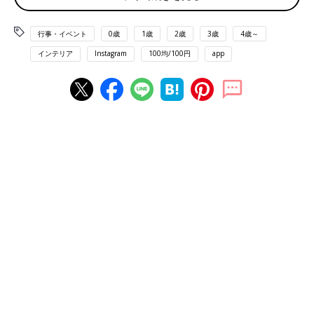
行事・イベント
0歳
1歳
2歳
3歳
4歳～
インテリア
Instagram
100均/100円
app
出典：Instagramアカウント「rinchan____mama」
こちらはrinchan____mamaさんがセリアで購入した木製オブジェ
とクリスマスツリー。小さめサイズのオブジェは場所を選ばず飾
れるので、ちょっとしたスペースのインテリアに重宝しますよね
♪ シンプルで可愛いとお気に入りのようです。
毎年大人気の「アドベントカレンダー」が今年も登
場！