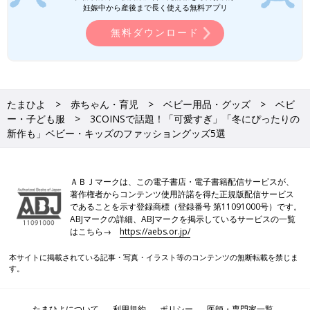
がされるほど大人気となっているのだそう。可
妊娠中から産後まで長く使える無料アプリ
愛すぎるとSNSで大絶賛のアイテムを集めたの
無料ダウンロード
で、ぜひチェックしてみてくださいね♪
3COINS「新作やばい」「子どもが大興
奮」話題のおもちゃ4選
おしゃれで機能的なキッズアイテムが手頃な価
格でゲットできるとママ達からも大人気の
3COINS。今回はそんな3COINSのアイテムのな
たまひよ
赤ちゃん・育児
ベビー用品・グッズ
ベビ
かから、SNSで話題のおもちゃをご紹介しま
す！可愛すぎる新作も登場しているので、ぜひ
ー・子ども服
3COINSで話題！「可愛すぎ」「冬にぴったりの
3COINSの記事一覧
チェックしてみてくださいね。
新作も」ベビー・キッズのファッショングッズ5選
ＡＢＪマークは、この電子書店・電子書籍配信サービスが、
著作権者からコンテンツ使用許諾を得た正規版配信サービス
であることを示す登録商標（登録番号 第11091000号）です。
ABJマークの詳細、ABJマークを掲示しているサービスの一覧
はこちら→
https://aebs.or.jp/
本サイトに掲載されている記事・写真・イラスト等のコンテンツの無断転載を禁じま
す。
たまひよについて
利用規約
ポリシー
医師・専門家一覧