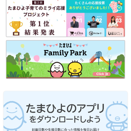
ショルダー。いろんなタイプのものがあり、デ
ザインもどんどん豊富になっているので、いざ
買おうと思うと迷ってしまいますよね。そこで
今回は3COINSのベビー・キッズのファッショングッズをご紹介
今回は、SNSで話題のスマホショルダーをご紹
しました。どれもオシャレでコスパに優れたアイテムばかりで、
介します♪
話題になるのも納得でしたよね！気になるものがあれば、オンラ
インショップや店舗をのぞいてみてください。
(文：mayu)
●記事内の価格はすべて税込み、2023年11月時点のものです。
●記事内容でご紹介している投稿、リンク先は、削除される場合
があります。あらかじめご了承ください。
●記事の内容は2023年11月の情報で、現在と異なる場合がありま
す。
関連記事
3COINS×ディズニーの最強コラボ！「可
愛いすぎて衝動買い」「売り切れ必至」
大人気アイテム4選
ディズニー創立100周年を記念して、3COINSと
ディズニーのコラボグッズが登場しました！発
売前から話題になっており、店舗では入場規制
妊娠日数や生後日数に合った情報を毎日お届け