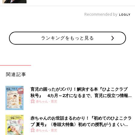
出典：Instagramアカウント「riri____0701」
こちらはriri____0701さんが3COINSで購入したリブレギンス。サ
Recommended by
イズは80～90cmで各330円なんだとか。デザインやカラーがと
っても可愛くて「サイズが合う子にはおすすめでしかない！！」
とのこと。足首のフリルが高見えてしいますよね♪
ランキングをもっと見る
アルファベット付きでおしゃれなニット帽
関連記事
育児の困ったがズバリ！解決する本『ひよこクラブ
秋号』 4カ月～2才になるまで、育児に役立つ情報が
いっぱい！
赤ちゃん・育児
赤ちゃんのお世話まるわかり！『初めてのひよこクラ
ブ 夏号』〈巻頭大特集〉初めての授乳がうまくい
く！ おっぱい・ミルクの基本と夏のトラブル 解決テ
赤ちゃん・育児