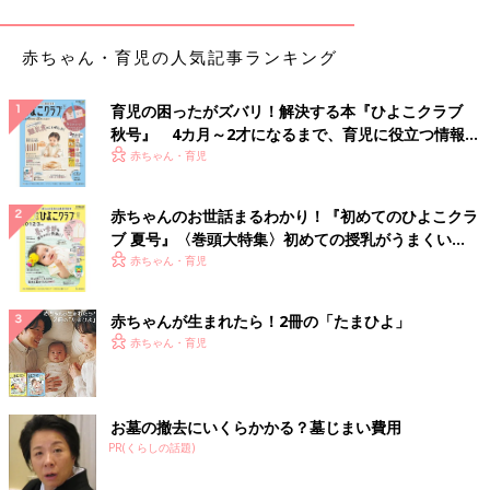
赤ちゃん・育児の人気記事ランキング
育児の困ったがズバリ！解決する本『ひよこクラブ
秋号』 4カ月～2才になるまで、育児に役立つ情報が
いっぱい！
赤ちゃん・育児
赤ちゃんのお世話まるわかり！『初めてのひよこクラ
ブ 夏号』〈巻頭大特集〉初めての授乳がうまくい
く！ おっぱい・ミルクの基本と夏のトラブル 解決テ
赤ちゃん・育児
ク
赤ちゃんが生まれたら！2冊の「たまひよ」
赤ちゃん・育児
お墓の撤去にいくらかかる？墓じまい費用
PR(くらしの話題)