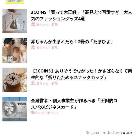
ク
3COINS「買って大正解」「高見えで可愛すぎ」大人
気のファッショングッズ4選
赤ちゃん・育児
赤ちゃんが生まれたら！2冊の「たまひよ」
赤ちゃん・育児
【3COINS】ありそうでなかった！かさばらなくて衛
出典：Instagramアカウント「mio.toya」
生的な「折りたためるスナックカップ」
こちらはmio.toyaさんが3COINSで購入したニット帽。アルファ
赤ちゃん・育児
ベットがたまたまお子さんのイニシャルで即買いだったんだと
か。初めてニット帽をかぶせたそうですが、似合っていてメロメ
全経営者・個人事業主が作るべき「圧倒的コ
ロの様子♪
スパのビジネスカード」
PR(クレディセゾン)
キラキラで可愛いパッチンピンを2色買い！
Recommended by