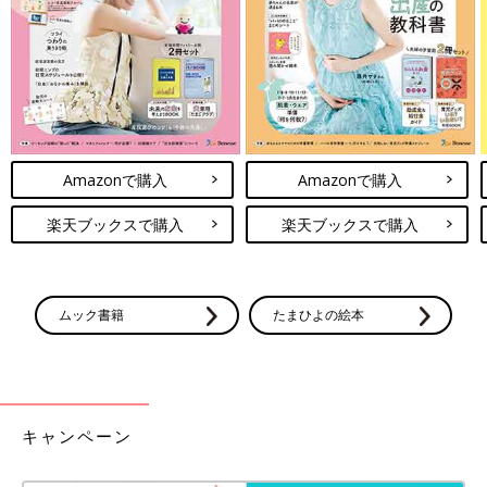
Amazonで購入
Amazonで購入
楽天ブックスで購入
楽天ブックスで購入
出典：Instagramアカウント「mi_boyclothes」
こちらはmi_boyclothesさんが3COINSで購入した「耳付きイヤ
ーマフ」。しっかりした作りでお子さんもお気に入りなんだと
か。柔らかい肌触りのファーで330円とは思えないとのこと。頭
ムック書籍
たまひよの絵本
に当たる部分が幅広くてずれ落ちにくく、寒い日の公園遊びにぴ
ったりなんだそうです◎
楽天、3COINSも！「ストラップまで可
愛すぎる」「買ってよかった」話題のス
キャンペーン
マホショルダー4選
スマホが持ち運びやすくなり、コーデのアクセ
ントにもなることから人気が続いているスマホ