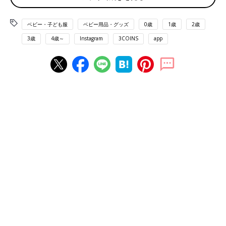
ベビー・子ども服
ベビー用品・グッズ
0歳
1歳
2歳
3歳
4歳～
Instagram
3COINS
app
出典：Instagramアカウント「rico_mama__」
こちらはrico_mama__さんが
3COINS
で購入した子ども用のアー
ムウォーマー。生地がしっかりしていて暖かく、指先が使いやす
い点がお子さんのお気に入りポイントなんだそう。シンプルなデ
ザインなので、どんなコーデにも合わせやすそうですよね♪
可愛すぎるリブレギンスを2色まとめてゲット！