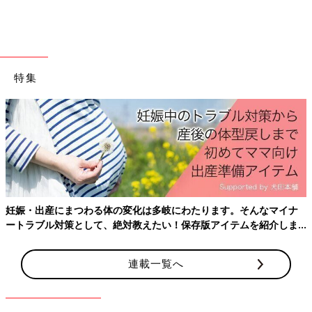
特集
妊娠・出産にまつわる体の変化は多岐にわたります。そんなマイナ
ートラブル対策として、絶対教えたい！保存版アイテムを紹介しま
す。
連載一覧へ
出典：Instagramアカウント「cannele_s.a.k」
cannele_s.a.kさんは3COINSで見つけた星のパッチンピンを2色
買い。編み込みスタイルにたくさん留めるのがお気に入りなんだ