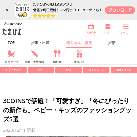
×
内祝い
SHOP
メニュー
TOP
妊娠・出産
赤ちゃん・育児
妊活
育児グッズ
病気・予防接種
離乳食
優待パス
ひよこクラブ
アプリ
SNS
キャンペーン
写真スタジオ
3COINSで話題！「可愛すぎ」「冬にぴったり
の新作も」ベビー・キッズのファッショングッ
ズ5選
2023/12/11
更新