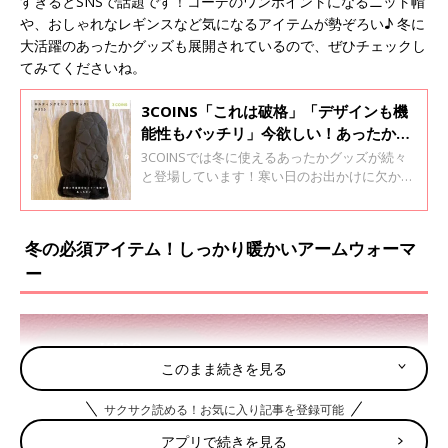
すぎるとSNSで話題です！コーデのワンポイントになるニット帽
や、おしゃれなレギンスなど気になるアイテムが勢ぞろい♪ 冬に
大活躍のあったかグッズも展開されているので、ぜひチェックし
てみてくださいね。
3COINS「これは破格」「デザインも機
能性もバッチリ」今欲しい！あったかグ
ッズ4選
3COINSでは冬に使えるあったかグッズが続々
と登場しています！寒い日のお出かけに欠かせ
ない手袋や、おうちや車内の防寒に使えるブラ
ンケットなど、いろんなシーンで使えるあった
かグッズが勢ぞろい♪ 今欲しいアイテムばかり
冬の必須アイテム！しっかり暖かいアームウォーマ
なので、ぜひチェックしてみてくださいね。
ー
このまま続きを見る
サクサク読める！お気に入り記事を登録可能
アプリで続きを見る