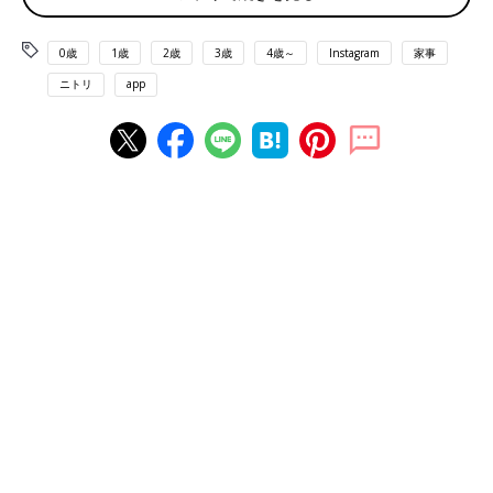
0歳
1歳
2歳
3歳
4歳～
Instagram
家事
ニトリ
app