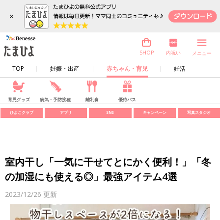
×
内祝い
SHOP
メニュー
TOP
妊娠・出産
赤ちゃん・育児
妊活
育児グッズ
病気・予防接種
離乳食
優待パス
ひよこクラブ
アプリ
SNS
キャンペーン
写真スタジオ
室内干し「一気に干せてとにかく便利！」「冬
の加湿にも使える◎」最強アイテム4選
2023/12/26
更新