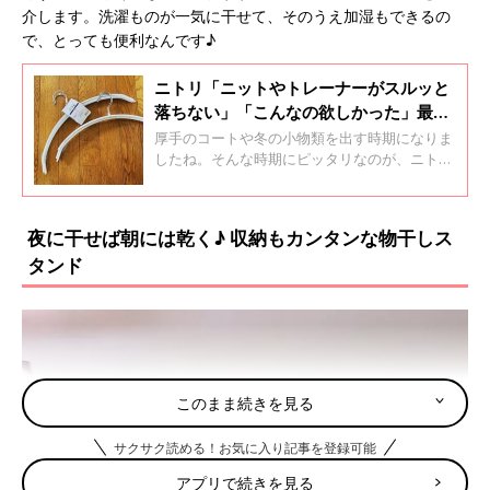
介します。洗濯ものが一気に干せて、そのうえ加湿もできるの
で、とっても便利なんです♪
ニトリ「ニットやトレーナーがスルッと
落ちない」「こんなの欲しかった」最強
ハンガー4選
厚手のコートや冬の小物類を出す時期になりま
したね。そんな時期にピッタリなのが、ニトリ
のハンガー！すべりにくい、掛けやすい、取り
出しやすいと、とっても高性能でおすすめなん
です。今回は秋冬にぜひとも試してほしいハン
夜に干せば朝には乾く♪ 収納もカンタンな物干しス
ガーをご紹介します。
タンド
このまま続きを見る
サクサク読める！お気に入り記事を登録可能
アプリで続きを見る