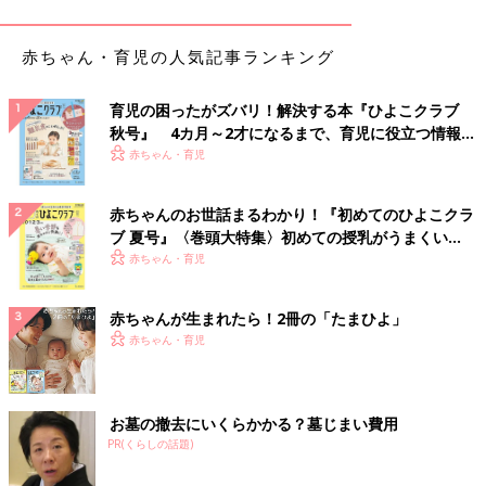
赤ちゃん・育児の人気記事ランキング
育児の困ったがズバリ！解決する本『ひよこクラブ
秋号』 4カ月～2才になるまで、育児に役立つ情報が
出典：Instagramアカウント「_yuu_home__」
いっぱい！
赤ちゃん・育児
たくさん干して加湿もできる！ニトリの「ポール伸
縮 X型物干し」
赤ちゃんのお世話まるわかり！『初めてのひよこクラ
ブ 夏号』〈巻頭大特集〉初めての授乳がうまくい
く！ おっぱい・ミルクの基本と夏のトラブル 解決テ
赤ちゃん・育児
ク
赤ちゃんが生まれたら！2冊の「たまひよ」
赤ちゃん・育児
お墓の撤去にいくらかかる？墓じまい費用
PR(くらしの話題)