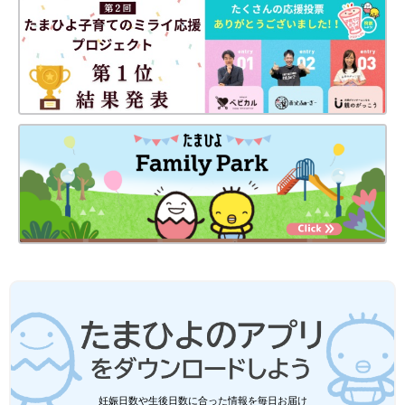
出典：Instagramアカウント「risaroom28」
りさママさんは、アイリスオーヤマの窓枠物干しを購入。冬の洗
濯物が多すぎる！とのことでこちらをゲットし、物干しスペース
が2倍になって快適なんだとか。長めのワンピや毛布も干せると
のこと。使わないときは竿受けを持ち上げるだけで、カンタンに
畳めるようですよ♪
【専門家監修】洗濯機にほうりこんでも
いいの？ ぬいぐるみや、おもちゃの洗
い方
梅雨の時期や猛暑日には外に遊びに行けず、お
部屋の中でおもちゃを出して遊ぶことが増えま
すね。ぬいぐるみ、ブロック、キャラクターフ
ィギアなど、お子さんのお気に入りもさまざま
でしょう。低年齢のお子さんはおもちゃを口に
室内干しアイテムはどれも便利なものばかりでしたよね。冬の洗
持っていくことも多いので、汚れたらきれいに
濯ものは、生地も厚くなり、かさばるものも増えて大変！そんな
して清潔を保ってあげたいもの。ぬいぐるみや
ときにご紹介したアイテムを使えば、しっかり干せて加湿として
おもちゃのお手入れ方法について、収納コンサ
も役立ちますね。ぜひこの冬に向けてチェックしてみてください
ルタントの有賀照枝さんに聞きました。
♪
●記事内容でご紹介している投稿、リンク先は、削除される場合
妊娠日数や生後日数に合った情報を毎日お届け