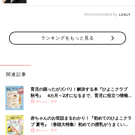
Recommended by
ランキングをもっと見る
関連記事
育児の困ったがズバリ！解決する本『ひよこクラブ
秋号』 4カ月～2才になるまで、育児に役立つ情報が
いっぱい！
赤ちゃん・育児
赤ちゃんのお世話まるわかり！『初めてのひよこクラ
ブ 夏号』〈巻頭大特集〉初めての授乳がうまくい
く！ おっぱい・ミルクの基本と夏のトラブル 解決テ
赤ちゃん・育児