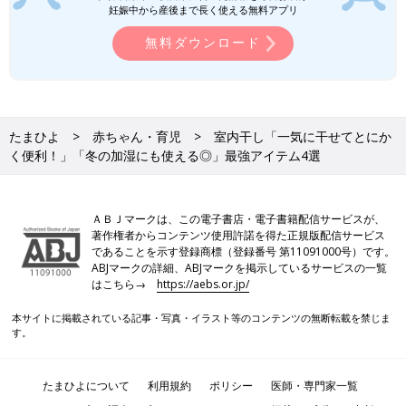
があります。あらかじめご了承ください。
妊娠中から産後まで長く使える無料アプリ
●記事の内容は2023年11月の情報で、現在と異なる場合がありま
す。
無料ダウンロード
●記事内の価格はすべて税込み、2023年11月時点のものです。
たまひよ
赤ちゃん・育児
室内干し「一気に干せてとにか
く便利！」「冬の加湿にも使える◎」最強アイテム4選
ＡＢＪマークは、この電子書店・電子書籍配信サービスが、
著作権者からコンテンツ使用許諾を得た正規版配信サービス
であることを示す登録商標（登録番号 第11091000号）です。
ABJマークの詳細、ABJマークを掲示しているサービスの一覧
はこちら→
https://aebs.or.jp/
本サイトに掲載されている記事・写真・イラスト等のコンテンツの無断転載を禁じま
す。
たまひよについて
利用規約
ポリシー
医師・専門家一覧