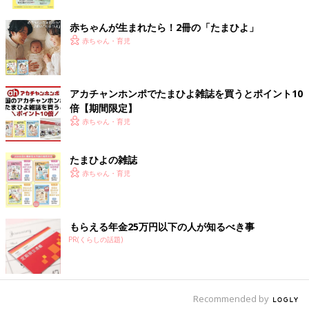
ク
赤ちゃんが生まれたら！2冊の「たまひよ」
赤ちゃん・育児
出典：Instagramアカウント「moto_nitori」
ことりさんは、
ニトリ
の「ポール伸縮 X型物干し」を購入。こち
らはシンプルなデザインで、使わない時は折りたたむこともでき
アカチャンホンポでたまひよ雑誌を買うとポイント10
る室内物干しアイテムなんだそう。ピンチハンガー、たこあしハ
倍【期間限定】
ンガーなど、たっぷり干せるんだとか。組み立てがカンタンなの
赤ちゃん・育児
もうれしいですよね。
たまひよの雑誌
必要な時だけシュッと引き出すだけ♪ 室内物干しワ
赤ちゃん・育児
イヤーpid 4M（ピッドヨンエム）
もらえる年金25万円以下の人が知るべき事
PR(くらしの話題)
Recommended by