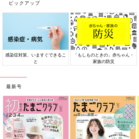
ピックアップ
出典：Instagramアカウント「k____co_home」
感染症対策、いますぐできるこ
「もしものときの」赤ちゃん・
かこさんは、森田アルミ工業製の室内物干しワイヤーpid 4M（ピ
と
家族の防災
ッドヨンエム）を購入。 使いたいときだけワイヤーを伸ばして
干すだけの、室内用物干しなんだとか。設置も簡単で、必要な時
だけワイヤーをシュッと引き出せばOK。小さいものから大きい
最新号
お布団までも干せるなんて助かりますよね！
物干しスペースがなんと2倍に！アイリスオーヤマ
の窓枠物干し