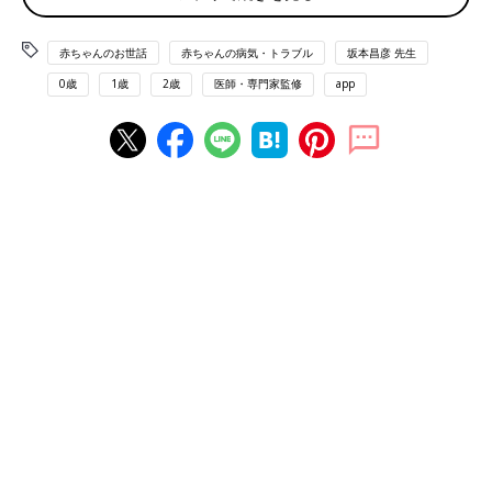
15cmくらい）に寝かせていたら足の力だけでマットレスから落
ちてしまってあせりました。
赤ちゃんのお世話
赤ちゃんの病気・トラブル
坂本昌彦 先生
0歳
1歳
2歳
医師・専門家監修
app
【体験談２】寝返りができるようになってきたころ。ベッドに寝
かせ、一瞬離れたときに転落。けがはなかったけれど、ソファや
机もつい寝かせてしまう可能性があるので、気をつけねばとおも
いました。
【体験談３】外出先でおむつ替えしたとき、荷物を置く場所に手
間取っていたら、頭から落ちそうに！
――アンケートで最も多かったのは転落のヒヤリ体験。赤ちゃん
の転落事故はどんなことに注意が必要なのでしょうか？
坂本先生（以下敬称略） 乳幼児の転落事故でこわいのは、頭の
けがにつながりやすいことです。赤ちゃんは体幹に比べて頭が大
きいため頭から落ちやすく、防護技術が未熟なため両手で頭を守
るということがまだできません。また、大人に比べて頭蓋骨が薄
いため、重篤なけがにつながりやすいんです。とくに
２歳
未満は
90ｃｍ以上の高さからの落下には十分注意しましょう。