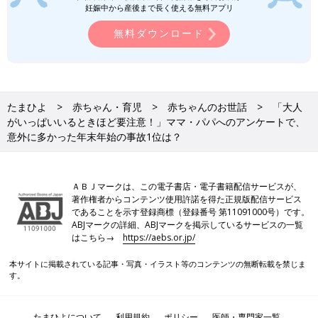
てつるっとしているものを赤ちゃんや小さい子どもに丸ごと与え
妊娠中から産後まで長く使える無料アプリ
ると、のどに詰まらせるリスクが高いです。食べさせるのなら、
無料ダウンロード
月齢・年齢に合わせて、皮をむいてこまかく刻んだり、4つに切
ってからにしましょう。
また、少し前に
1歳
9カ月の子が外出先でポップコーンを食べてい
たところ、未破裂のコーンを食べて窒息し、一時意識がなくなっ
たまひよ
赤ちゃん・育児
赤ちゃんのお世話
「大人
たという事故の報告がありました。未破裂のコーンは、かたい豆
がいっぱいいるときほど要注意！」ママ・パパへのアンケートで、
類と同じように誤えんリスクが高く、注意が必要です。
意外に多かった年末年始の事故1位は？
そのほかにも、いかやたこなどのかたくてかみ切りにくいもの、
パンや焼きいもなど唾液を吸って飲み込みにくいものは、のどに
ＡＢＪマークは、この電子書店・電子書籍配信サービスが、
詰まるリスクがあります。かたくてかみ切りにくいものは小さい
著作権者からコンテンツ使用許諾を得た正規版配信サービス
子どもには食べさせない、唾液を吸って飲み込みにくい食材は水
であることを示す登録商標（登録番号 第11091000号）です。
分と一緒にとることが大事です。
ABJマークの詳細、ABJマークを掲示しているサービスの一覧
はこちら→
https://aebs.or.jp/
帰省先など、普段と違う場所で過ごすときや、子育てから離れて
本サイトに掲載されている記事・写真・イラスト等のコンテンツの無断転載を禁じま
いる大人がたくさん集まるときは、赤ちゃんの事故防止のために
す。
とくに注意が必要。どんな状況で事故が起きやすいかや、気をつ
けたい意外なものを理解してもらい、「みんなで赤ちゃんを守
る」心がけが大切です。
たまひよについて
利用規約
ポリシー
医師・専門家一覧