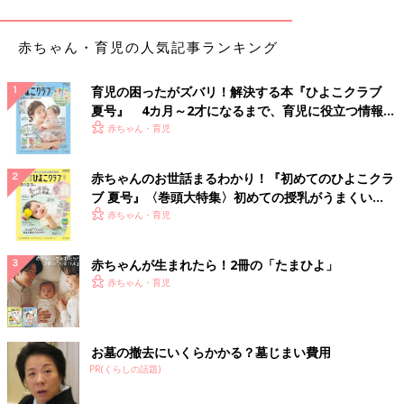
――転落事故を起こさないために、どんなことに気をつけるとい
赤ちゃん・育児の人気記事ランキング
いのでしょうか？
坂本 昨日までできなかったことが今日できるようになるのが赤
育児の困ったがズバリ！解決する本『ひよこクラブ
ちゃん。寝返りをする前でも手足の力で移動してソファから転落
夏号』 4カ月～2才になるまで、育児に役立つ情報が
することはありますし、昨日まで寝返りできなかった子が今日で
いっぱい！
赤ちゃん・育児
きるようになるかもしれません。どんな状況で事故が起きやすい
か知っておくことが大切です。乳幼児の場合、ベッドやソファか
赤ちゃんのお世話まるわかり！『初めてのひよこクラ
ら落ちる事故が多いです。お世話後は
ベビーベッド
の柵を上げ
ブ 夏号』〈巻頭大特集〉初めての授乳がうまくい
る、ソファには1人で寝かせないなどの対策が大切です。
く！ おっぱい・ミルクの基本と夏のトラブル 解決テ
赤ちゃん・育児
ク
実家などでは「赤ちゃんを寝かせるならココ！」という安全なス
赤ちゃんが生まれたら！2冊の「たまひよ」
ペースを用意して、周囲の大人の共通認識にしておくといいでし
赤ちゃん・育児
ょう。
――アンケートでもソファやベッドから転落しそうになったとい
うヒヤリ体験が数多くありました。そのほかにはどんなところか
お墓の撤去にいくらかかる？墓じまい費用
らの転落に注意が必要でしょうか？
PR(くらしの話題)