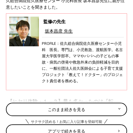
久総合病院佐久医療センター 小児科医長 坂本昌彦先生に親が注
意したいことを聞きました。
監修の先生
坂本昌彦 先生
PROFILE：佐久総合病院佐久医療センター小児
科 医長。専門は、小児救急、渡航医学。名古
屋大学医学部卒。ママやパパへの子どもの事
故・病気の啓発や救急外来の負担軽減を目的
に、一般社団法人佐久医師会による子育て支援
プロジェクト「教えて！ドクター」のプロジェ
クト責任者を務める。
【ヒヤリ体験・１～３】最も多かったのは「転
落」。赤ちゃんの転落事故でこわいのは、頭のけが
このまま続きを見る
につながりやすいところ
サクサク読める！お気に入り記事を登録可能
アプリで続きを見る
【体験談１】まだ寝返りができないときにマットレス（厚さ