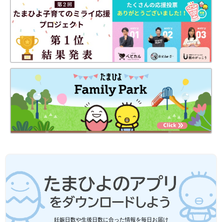
かけるなどを心がけるといいでしょう。
また、新幹線とホームの間にベビーカーの車輪が挟まったという
体験談がありましたが、ベルトをしていなかったら大きな事故に
つながった可能性があります。抱っこひもやスリングからの転落
に注意してほしいという話をしましたが、ベビーカーも使用方法
を守ることが大切です。
――年末年始は、親せきなど複数の家族が集まることもよくある
でしょう。子育てから遠ざかっている大人にとくに注意してもら
いたいことはありますか？
坂本 赤ちゃんに気をつけたい食べ物を知っておいてもらうとい
いでしょう。お正月は餅を食べる家庭が多いと思います。餅や白
玉だんごなどの粘着性が高い食べ物は、のどに詰まらせる危険が
あります。赤ちゃんには与えない、小さい子どもには小さく切っ
て、必ず飲み物でのどを湿らせながら与えることが大切です。
餅は気をつける家庭も多いですが、忘れがちなのが危険があると
あまり知られていない食べ物。ぶどうやミニトマトのように丸く
妊娠日数や生後日数に合った情報を毎日お届け