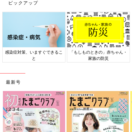
ピックアップ
の前に無理して歩行器の力を借りて歩かせると、バランスを崩し
て転倒する危険があります。アメリカ小児科学会では『歩行器は
転落・転倒などのリスクを高めるが、子どもの歩行を促す効果は
なく、メリットがない（※３）』と伝えています。
【ヒヤリ体験・７～９】帰省先でもヒヤリ！室内の
様子を確認して対策を
感染症対策、いますぐできるこ
「もしものときの」赤ちゃん・
と
家族の防災
【体験談７】パパの祖母の家にいき、昔ながらの電気ストーブに
子どもが手を触れてやけどしてしまいました。私もパパも子ども
の近くにいたのに、本当に一瞬の出来事で、こわいなと思いまし
た。
最新号
【体験談８】帰省のために新幹線に乗ろうとしたときのこと。ベ
ビーカーに子どもを乗せて、夫は後ろからスーツケースを持って
乗車しようとしていました。乗ろうとした瞬間、バランスが崩れ
ベビーカーの車輪が新幹線とホームの間に挟まりました。まわり
の人の協力ですぐに車輪を抜くことができましたし、きちんとベ
ルトをしていたので子どもにけがはなかったのですが、とてもあ