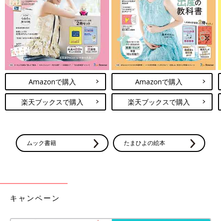
せりました。
【体験談９】実家にて。子育てから遠ざかって久しい両親は危機
意識が低く、いろいろ困りました。誤飲しそうなものや刃物の取
り扱いなど危ないと感じることが多々ありました。
――アンケートの回答には年末年始に自宅外の場所でヒヤリとし
た体験もたくさんありました。帰省先などで気をつけたいのはど
Amazonで購入
Amazonで購入
んなことでしょうか？
楽天ブックスで購入
楽天ブックスで購入
坂本 多くの人の目があるときほど、案外だれも見ていないリス
クがあること、また日常的に子育てしている場所でないと赤ちゃ
んにとって誤飲、やけど、転落などのリスクがあることを知って
おくことが大事です。
ムック書籍
たまひよの絵本
「友人宅に数時間遊びに行く」などというときは、親が赤ちゃん
から離れる時間はあまりないと思いますが、「数日間実家に帰省
する」などの場合は、ある程度室内を確認して対策をしてもらう
ことが大事です。赤ちゃんが触ると危ないものは手の届かないと
キャンペーン
ころに片づけてもらう、赤ちゃんを安全に寝かせるスペースを作
る、親がそばを離れるときは「トイレの間、見ていてね」と声を