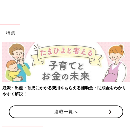
すべての転倒を予防するという考え方ではなく、転んでも大きな
けがにつながらない工夫が大事です。転倒したときに頭をぶつけ
そうな家具にはクッションシートをはる、赤ちゃんがつかまりや
すい棚やテレビなどの家具は、つかまった拍子に転倒しないよう
特集
に固定するなどの工夫で、大きなけがにつながるのを予防するこ
とができます。
もちろん、転倒リスクが高い行動を避けることも大切です。たと
えば歩行器は転倒リスクが高いので使わないほうがいいでしょ
う。
――普段、自宅で歩行器を使っていなくても、年末年始に帰省し
たら実家や親せき宅で「家にあったから、使ってみたら？」と歩
妊娠・出産・育児にかかる費用やもらえる補助金・助成金をわかり
行器をすすめられることがあるかもしれません。歩行器はどんな
やすく解説！
ところに注意が必要なのでしょうか？
坂本 つかまり立ちや伝い歩きをするようになると、早く歩ける
連載一覧へ
ようにと歩行器を使う人もいるかもしれません。赤ちゃんの喜ぶ
顔を見たいという気持ちもわかります。しかし、筋力の発達な
ど、歩くための準備ができないと歩けるようにはなりません。そ