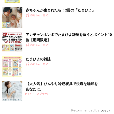
ク
た。しっかり角がある四角い座卓で、「この部屋でいちばん危な
いのこれでは？」と思った。それにつかまって伝い歩きをする娘
赤ちゃんが生まれたら！2冊の「たまひよ」
が転ばないかヒヤヒヤした。
赤ちゃん・育児
【体験談５】つかまり立ちをし始めたころ、転んでテーブルの角
に目の下を思いきりぶつけて真っ青になった。
アカチャンホンポでたまひよ雑誌を買うとポイント10
倍【期間限定】
【体験談６】一緒におふろに入っていたときのこと。浴槽内で滑
赤ちゃん・育児
って転び、浴槽のふちで顔を打ちました。
――おすわりやつかまり立ちが始まると、転倒でヒヤリとするこ
たまひよの雑誌
とが多くなるようです。転倒を防ぐにはどうしたらいいのでしょ
赤ちゃん・育児
うか？
坂本 赤ちゃんは頭が大きく、重心が高いため体のバランスをく
【大人気】ひんやり冷感寝具で快適な睡眠を
ずしやすく、よく転びます。子どもが転倒するまでは“わずか0.5
あなたに。
秒しかない”という報告があります（※２）。一方で大人が危ない
PR(アイリスプラザ)
と思って体を動かし始めるまでに0.2秒かかるといわれているの
で、0.3秒でかけ寄り子どもを支えないと転倒は防げませんが、
それは不可能です。
Recommended by