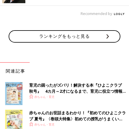
坂本 生後3カ月未満の乳児の頭部外傷で入院した35例を調べた
ところ、約半数の18例が抱っこひもやスリングなどからの転落だ
ったという調査結果もあります（※１）。抱っこひもやスリング
Recommended by
は使用説明書をよく読み、注意事項を把握してから使うことが大
切です。バックルのとめ忘れやベルトのゆるみがないか確認し、
前かがみになるときは赤ちゃんを手で支えて転落を防ぎましょ
ランキングをもっと見る
う。
帰省時は、ばあば・じいじが抱っこひもやスリングで赤ちゃんを
抱っこすることがあるかもしれません。ベルトなどは、ばあば・
じいじなどの体形に合わせて調節してください。普段使い慣れて
いない人が使うときこそ、改めて使用説明書を確認しましょう。
関連記事
【ヒヤリ体験・４～６】次に多かったのが「転
育児の困ったがズバリ！解決する本『ひよこクラブ
倒」。転んでも大きなけがにつながらない工夫が必
秋号』 4カ月～2才になるまで、育児に役立つ情報が
いっぱい！
赤ちゃん・育児
要です
赤ちゃんのお世話まるわかり！『初めてのひよこクラ
【体験談４】赤ちゃんと一緒でもＯＫというホテルでベビールー
ブ 夏号』〈巻頭大特集〉初めての授乳がうまくい
ムに泊まったとき。室内の家具の角にコーナーガードがついてい
く！ おっぱい・ミルクの基本と夏のトラブル 解決テ
赤ちゃん・育児
て「安心！」と思っていたら、まさかの座卓にだけついてなかっ