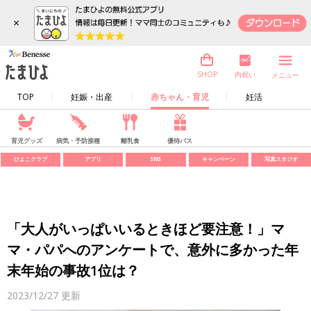
×
内祝い
SHOP
メニュー
TOP
妊娠・出産
赤ちゃん・育児
妊活
育児グッズ
病気・予防接種
離乳食
優待パス
ひよこクラブ
アプリ
SNS
キャンペーン
写真スタジオ
「大人がいっぱいいるときほど要注意！」マ
マ・パパへのアンケートで、意外に多かった年
末年始の事故1位は？
2023/12/27
更新