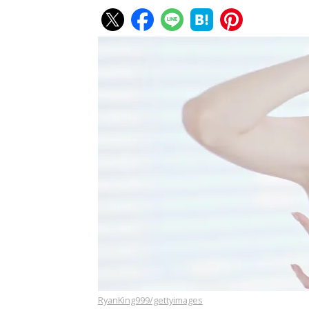
RyanKing999/gettyimages