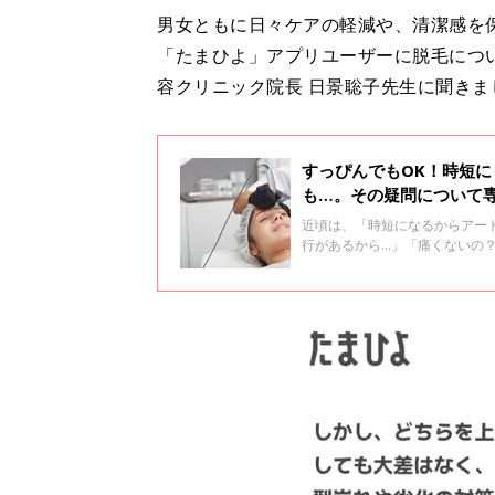
男女ともに日々ケアの軽減や、清潔感を
「たまひよ」アプリユーザーに脱毛につ
容クリニック院長 日景聡子先生に聞きま
すっぴんでもOK！時短
も…。その疑問について
近頃は、「時短になるからアー
行があるから…」「痛くないの
について、さとこ皮膚科・美容
う看護師の佐藤有紗さん、遠藤