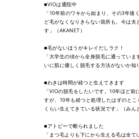
■VIOは通院中
「10年前のワキから始まり、その3年後
ど毛がなくなりきらない箇所も。今は夫と
す」（AKANET）
■毛がないほうがキレイだしラク！
「大学生の頃から全身脱毛に通っていま
いに肌に優しく脱毛する方法がないか知
■わきは時間が経つと生えてきます
「VIOの脱毛をしたいです。10年ほど
すが、10年も経つと処理したはずのとこ
くらい生えてきている状況です」（みん
■アトピーで断られました
「まつ毛よりも下にから生える毛は全て