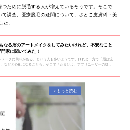
保つために脱毛する人が増えているそうです。そこで
いて調査、医療脱毛の疑問について、さとこ皮膚科・美
した。
にもなる眉のアートメイクをしてみたいけれど、不安なこと
専門家に聞いてみた！
トメークに興味がある」という人も多いようです。けれど一方で「眉は流
？」などと心配になることも。そこで「たまひよ」アプリユーザーの疑問
クリニック院長で皮膚科専門医の日景聡子さんとアートメイクの施術を行
しいなさんに聞きました
もっと読む
arrow_forward_ios