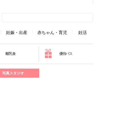
妊娠・出産
赤ちゃん・育児
妊活
離乳食
優待パス
写真スタジオ