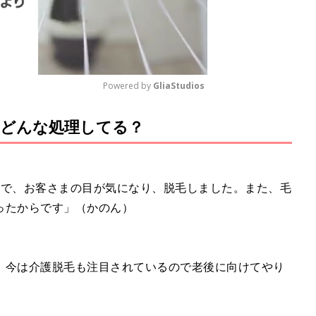
Powered by 
GliaStudios
どんな処理してる？
M
u
t
e
ので、お客さまの目が気になり、脱毛しました。また、毛
ったからです」（かのん）
、今は介護脱毛も注目されているので老後に向けてやり