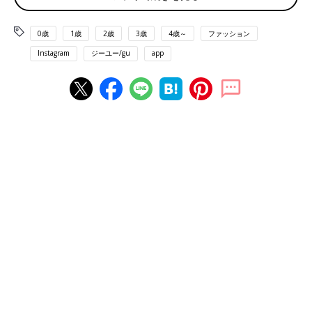
0歳
1歳
2歳
3歳
4歳～
ファッション
Instagram
ジーユー/gu
app
出典：Instagramアカウント「miyopu」
MIYOさんは、ボアミニショルダーバッグ（1,990円）を購入。持
つだけで一気に秋冬コーデになりますよね♪ 容量も思ったよりた
っぷりで、長財布もすんなり入るんだとか！ふわふわモコモコで
見た目もキュート。これは持ちたくなるバッグですね。
耳元のふわふわが冬に活躍しそう♪ あったかフライ
トキャップ（1,990円）