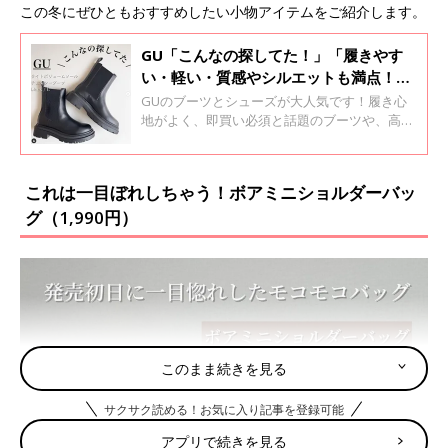
この冬にぜひともおすすめしたい小物アイテムをご紹介します。
GU「こんなの探してた！」「履きやす
い・軽い・質感やシルエットも満点！」
話題のブーツ＆シューズ4選
GUのブーツとシューズが大人気です！履き心
地がよく、即買い必須と話題のブーツや、高見
えするフラットシューズなど、おしゃれで可愛
いデザインばかり！まさに、これからの時期の
お出かけにも大活躍です♪ 今回は、話題のブー
これは一目ぼれしちゃう！ボアミニショルダーバッ
ツ＆シューズをご紹介します。
グ（1,990円）
このまま続きを見る
サクサク読める！お気に入り記事を登録可能
アプリで続きを見る