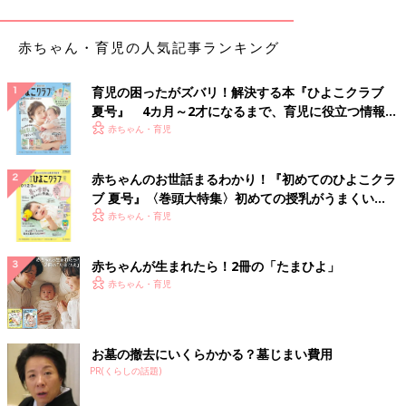
赤ちゃん・育児の人気記事ランキング
育児の困ったがズバリ！解決する本『ひよこクラブ
夏号』 4カ月～2才になるまで、育児に役立つ情報が
いっぱい！
赤ちゃん・育児
赤ちゃんのお世話まるわかり！『初めてのひよこクラ
ブ 夏号』〈巻頭大特集〉初めての授乳がうまくい
く！ おっぱい・ミルクの基本と夏のトラブル 解決テ
赤ちゃん・育児
ク
赤ちゃんが生まれたら！2冊の「たまひよ」
赤ちゃん・育児
お墓の撤去にいくらかかる？墓じまい費用
出典：Instagramアカウント「_anetoimogram_」
PR(くらしの話題)
_anetoimogram_さんは、左側にあるフライトキャップ（1,990