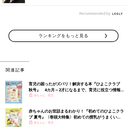
円）を購入。暖かくて可愛い♪ とお気に入りのようですよ。値下
げもしていたようで、真冬にも大活躍！ふわふわ部分を耳元に当
Recommended by
てれば、冬場の「耳いたいー！」を回避できそうですね。
容量たっぷりで軽くて存在感もアリ！「パフィーキ
ランキングをもっと見る
ルティングビッグバッグ」
関連記事
育児の困ったがズバリ！解決する本『ひよこクラブ
秋号』 4カ月～2才になるまで、育児に役立つ情報が
いっぱい！
赤ちゃん・育児
赤ちゃんのお世話まるわかり！『初めてのひよこクラ
ブ 夏号』〈巻頭大特集〉初めての授乳がうまくい
く！ おっぱい・ミルクの基本と夏のトラブル 解決テ
赤ちゃん・育児