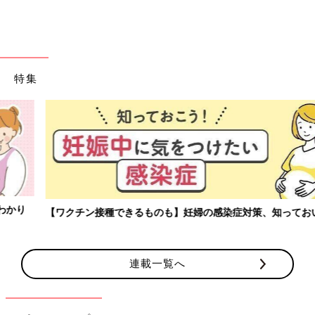
出典：Instagramアカウント「omasu_92」
omasuさんは「パフィーキルティングビッグバッグ」を購入。
容量もたっぷりで軽く、体に沿ってくれる感じが使いやすいんだ
とか♪ 存在感のあるデザインで、見た目も素敵ですよね。オフホ
特集
ワイトも気になってきたとのこと。色違いで持っていてもアリな
バッグですよね。
色違いでも買おうか悩むほどお気に入り♪ 「ウール
ブレンドハット」
【ワクチン接種できるものも】妊婦の感染症対策、知っておいて！
連載一覧へ