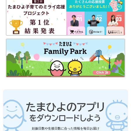
KAORIさんは「ヒートパデッドマフラー」を購入。ふんわりとし
たボリューム感と、ハイブランド風なデザインが素敵ですよね。
きれいめコーデにもマッチするとのこと。色違いの“ナチュラ
ル”も気になっているんだとか。軽くてあったかくて、とっても
お気に入りのようですよ♪
今年の冬はGUで！「あったかぬくぬく
素材♪」「おなかと足元の防寒対策に」
おすすめアイテム4選
冷えが強くなり、子どもの防寒対策にいろんな
アイテムが必要となってきましたよね。GUで
は、おなかと足元をしっかりと温めてくれるア
イテムを多く展開しています。肌触りが良く、
見た目も可愛らしいものばかりなので、まさに
GUの小物類は、可愛くてお値段も手頃なものが多いため、新作
買い時です！今回は元アパレル店員ライター
が出る度に話題になりますね！高見えするデザインも特徴で、色
が、この冬おすすめの防寒アイテムと、寒さを
違いで欲しくなるかたも多いようですよ。気になるアイテムがあ
のりきる服選びのコツをご紹介します。
れば、ぜひチェックしてみてくださいね。
(文・水川ちさ)
●記事内容でご紹介している投稿、リンク先は、削除される場合
があります。あらかじめご了承ください。
●記事の内容は2023年12月の情報で、現在と異なる場合がありま
妊娠日数や生後日数に合った情報を毎日お届け