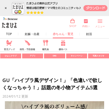
×
内祝い
SHOP
メニュー
TOP
妊娠・出産
赤ちゃん・育児
妊活
育児グッズ
病気・予防接種
離乳食
優待パス
ひよこクラブ
アプリ
SNS
キャンペーン
写真スタジオ
GU「ハイブラ風デザイン！」「色違いで欲し
くなっちゃう！」話題の冬小物アイテム5選
2024/01/12
更新