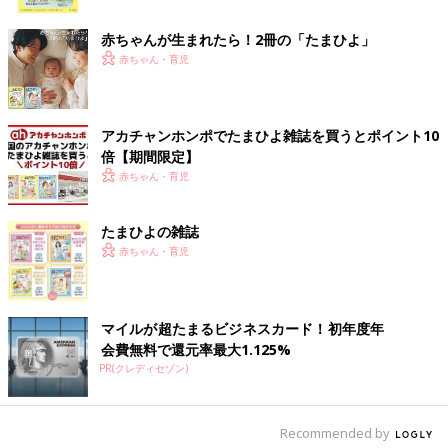
ク
赤ちゃんが生まれたら！2冊の「たまひよ」
赤ちゃん・育児
アカチャンホンポでたまひよ雑誌を買うとポイント10
倍【期間限定】
赤ちゃん・育児
たまひよの雑誌
赤ちゃん・育児
マイルが超たまるビジネスカード！初年度年
会費無料で還元率最大1.125%
PR(クレディセゾン)
Recommended by