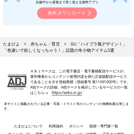
す。
妊娠中から産後まで長く使える無料アプリ
●記事内の価格はすべて税込み、2023年12月時点のものです。
無料ダウンロード
関連記事
GUのアウターがアツい！「間違いなく
大活躍の予感」「ジャケット・ベストが
たまひよ
赤ちゃん・育児
GU「ハイブラ風デザイン！」
お値打ち価格!?」買うべき5選
急に冷えてきましたよね！そんな冷える日に
「色違いで欲しくなっちゃう！」話題の冬小物アイテム5選
は、GUのあったかアウターがおすすめです。
「ジャケット」や「ベスト」がお値打ち価格と
の情報もあり、目が離せません♪ 冬本番に役立
ＡＢＪマークは、この電子書店・電子書籍配信サービスが、
つ「コート」も、可愛いデザインばかり！ 今回
著作権者からコンテンツ使用許諾を得た正規版配信サービス
はそんなGUの、買うべきアウターをご紹介し
GU「こういうの待ってました！」「美
であることを示す登録商標（登録番号 第11091000号）です。
ます。
シルエット＆チクチクしない」おしゃれ
ABJマークの詳細、ABJマークを掲示しているサービスの一覧
ママたち購入！激かわニット5選
GUでは、おしゃれで可愛いニットがたくさん
はこちら→
https://aebs.or.jp/
販売されています。ロンT代わりに使える万能
なセーターや肌寒いときにサッと羽織れるカー
本サイトに掲載されている記事・写真・イラスト等のコンテンツの無断転載を禁じま
す。
デなど、どのアイテムもデザインが素敵で、欲
しくなるものばかりなんです！今回はおしゃれ
GUの記事一覧
ママたちが購入した、激かわニットをご紹介し
たまひよについて
利用規約
ポリシー
医師・専門家一覧
ます。