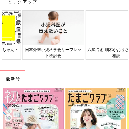
ピックアップ
日本外来小児科学会リーフレッ
六星占術 細木かおりさんの人生
ト検討会
相談
出典：Instagramアカウント「___nene.jp」
nene.さんは「ウールブレンドハット」を購入。こちらの帽子が
かわいすぎて、色違いでも買おうか迷っているとのこと。洗練さ
最新号
れたデザインが素敵ですよね。大人かわいい印象で、きれいめス
タイルやカジュアルスタイルにも合いそう♪ いろんなコーデに合
わせるのが楽しくなるアイテムですね。
ちょっとしたアウター代わりにもなる優れもの！
「ヒートパデッドマフラー」