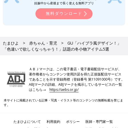
す。
妊娠中から産後まで長く使える無料アプリ
●記事内の価格はすべて税込み、2023年12月時点のものです。
無料ダウンロード
関連記事
GUのアウターがアツい！「間違いなく
大活躍の予感」「ジャケット・ベストが
たまひよ
赤ちゃん・育児
GU「ハイブラ風デザイン！」
お値打ち価格!?」買うべき5選
急に冷えてきましたよね！そんな冷える日に
「色違いで欲しくなっちゃう！」話題の冬小物アイテム5選
は、GUのあったかアウターがおすすめです。
「ジャケット」や「ベスト」がお値打ち価格と
の情報もあり、目が離せません♪ 冬本番に役立
ＡＢＪマークは、この電子書店・電子書籍配信サービスが、
つ「コート」も、可愛いデザインばかり！ 今回
著作権者からコンテンツ使用許諾を得た正規版配信サービス
はそんなGUの、買うべきアウターをご紹介し
GU「こういうの待ってました！」「美
であることを示す登録商標（登録番号 第11091000号）です。
ます。
シルエット＆チクチクしない」おしゃれ
ABJマークの詳細、ABJマークを掲示しているサービスの一覧
ママたち購入！激かわニット5選
GUでは、おしゃれで可愛いニットがたくさん
はこちら→
https://aebs.or.jp/
販売されています。ロンT代わりに使える万能
なセーターや肌寒いときにサッと羽織れるカー
本サイトに掲載されている記事・写真・イラスト等のコンテンツの無断転載を禁じま
デなど、どのアイテムもデザインが素敵で、欲
す。
しくなるものばかりなんです！今回はおしゃれ
GUの記事一覧
ママたちが購入した、激かわニットをご紹介し
ます。
たまひよについて
利用規約
ポリシー
医師・専門家一覧