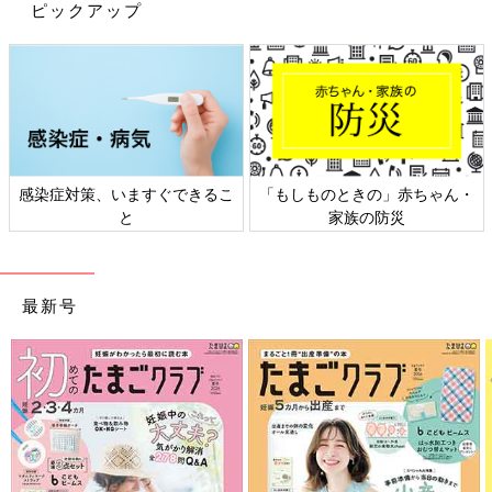
ピックアップ
感染症対策、いますぐできるこ
「もしものときの」赤ちゃん・
と
家族の防災
出典：Instagramアカウント「___nene.jp」
nene.さんは「ウールブレンドハット」を購入。こちらの帽子が
かわいすぎて、色違いでも買おうか迷っているとのこと。洗練さ
最新号
れたデザインが素敵ですよね。大人かわいい印象で、きれいめス
タイルやカジュアルスタイルにも合いそう♪ いろんなコーデに合
わせるのが楽しくなるアイテムですね。
ちょっとしたアウター代わりにもなる優れもの！
「ヒートパデッドマフラー」