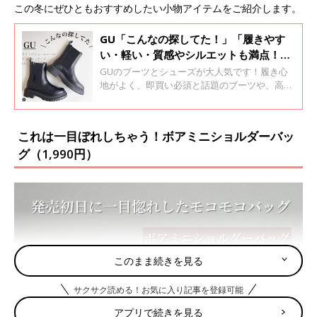
この冬にぜひともおすすめしたい小物アイテムをご紹介します。
GU「こんなの探してた！」「履きやす
い・軽い・質感やシルエットも満点！」
話題のブーツ＆シューズ4選
GUのブーツとシューズが大人気です！履き心
地がよく、即買い必須と話題のブーツや、高見
えするフラットシューズなど、おしゃれで可愛
いデザインばかり！まさに、これからの時期の
お出かけにも大活躍です♪ 今回は、話題のブー
これは一目ぼれしちゃう！ボアミニショルダーバッ
ツ＆シューズをご紹介します。
グ（1,990円）
このまま続きを見る
サクサク読める！お気に入り記事を登録可能
アプリで続きを見る