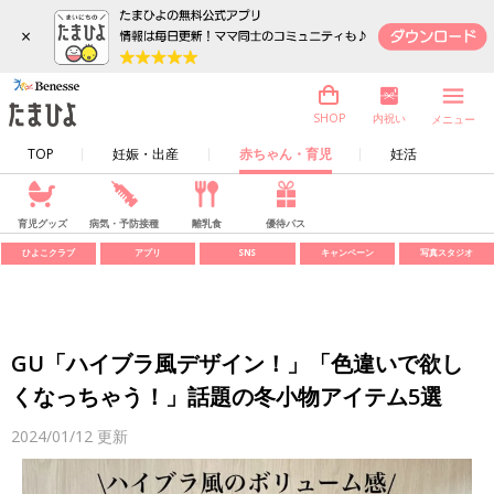
×
内祝い
SHOP
メニュー
TOP
妊娠・出産
赤ちゃん・育児
妊活
育児グッズ
病気・予防接種
離乳食
優待パス
ひよこクラブ
アプリ
SNS
キャンペーン
写真スタジオ
GU「ハイブラ風デザイン！」「色違いで欲し
くなっちゃう！」話題の冬小物アイテム5選
2024/01/12
更新