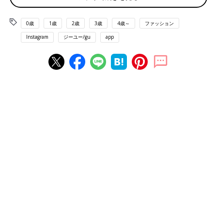
0歳
1歳
2歳
3歳
4歳～
ファッション
Instagram
ジーユー/gu
app
出典：Instagramアカウント「miyopu」
MIYOさんは、ボアミニショルダーバッグ（1,990円）を購入。持
つだけで一気に秋冬コーデになりますよね♪ 容量も思ったよりた
っぷりで、長財布もすんなり入るんだとか！ふわふわモコモコで
見た目もキュート。これは持ちたくなるバッグですね。
耳元のふわふわが冬に活躍しそう♪ あったかフライ
トキャップ（1,990円）