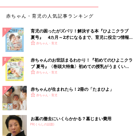
赤ちゃん・育児の人気記事ランキング
育児の困ったがズバリ！解決する本『ひよこクラブ
夏号』 4カ月～2才になるまで、育児に役立つ情報が
いっぱい！
赤ちゃん・育児
赤ちゃんのお世話まるわかり！『初めてのひよこクラ
ブ 夏号』〈巻頭大特集〉初めての授乳がうまくい
く！ おっぱい・ミルクの基本と夏のトラブル 解決テ
赤ちゃん・育児
ク
赤ちゃんが生まれたら！2冊の「たまひよ」
赤ちゃん・育児
お墓の撤去にいくらかかる？墓じまい費用
出典：Instagramアカウント「_anetoimogram_」
PR(くらしの話題)
_anetoimogram_さんは、左側にあるフライトキャップ（1,990