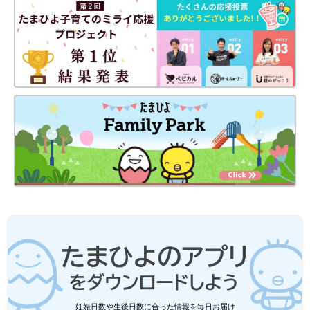
KAORIさんは「ヒートパデッドマフラー」を購入。ふんわりとし
たボリューム感と、ハイブランド風なデザインが素敵ですよね。
きれいめコーデにもマッチするとのこと。色違いの“ナチュラ
ル”も気になっているんだとか。軽くてあったかくて、とっても
お気に入りのようですよ♪
今年の冬はGUで！「あったかぬくぬく
素材♪」「おなかと足元の防寒対策に」
おすすめアイテム4選
冷えが強くなり、子どもの防寒対策にいろんな
アイテムが必要となってきましたよね。GUで
は、おなかと足元をしっかりと温めてくれるア
イテムを多く展開しています。肌触りが良く、
見た目も可愛らしいものばかりなので、まさに
GUの小物類は、可愛くてお値段も手頃なものが多いため、新作
買い時です！今回は元アパレル店員ライター
が出る度に話題になりますね！高見えするデザインも特徴で、色
が、この冬おすすめの防寒アイテムと、寒さを
違いで欲しくなるかたも多いようですよ。気になるアイテムがあ
のりきる服選びのコツをご紹介します。
れば、ぜひチェックしてみてくださいね。
(文・水川ちさ)
●記事内容でご紹介している投稿、リンク先は、削除される場合
があります。あらかじめご了承ください。
●記事の内容は2023年12月の情報で、現在と異なる場合がありま
妊娠日数や生後日数に合った情報を毎日お届け