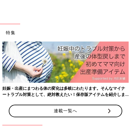
出典：Instagramアカウント「omasu_92」
omasuさんは「パフィーキルティングビッグバッグ」を購入。
容量もたっぷりで軽く、体に沿ってくれる感じが使いやすいんだ
とか♪ 存在感のあるデザインで、見た目も素敵ですよね。オフホ
特集
ワイトも気になってきたとのこと。色違いで持っていてもアリな
バッグですよね。
色違いでも買おうか悩むほどお気に入り♪ 「ウール
ブレンドハット」
妊娠・出産にまつわる体の変化は多岐にわたります。そんなマイナ
ートラブル対策として、絶対教えたい！保存版アイテムを紹介しま
す。
連載一覧へ