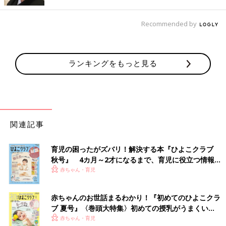
円）を購入。暖かくて可愛い♪ とお気に入りのようですよ。値下
げもしていたようで、真冬にも大活躍！ふわふわ部分を耳元に当
Recommended by
てれば、冬場の「耳いたいー！」を回避できそうですね。
容量たっぷりで軽くて存在感もアリ！「パフィーキ
ランキングをもっと見る
ルティングビッグバッグ」
関連記事
育児の困ったがズバリ！解決する本『ひよこクラブ
秋号』 4カ月～2才になるまで、育児に役立つ情報が
いっぱい！
赤ちゃん・育児
赤ちゃんのお世話まるわかり！『初めてのひよこクラ
ブ 夏号』〈巻頭大特集〉初めての授乳がうまくい
く！ おっぱい・ミルクの基本と夏のトラブル 解決テ
赤ちゃん・育児