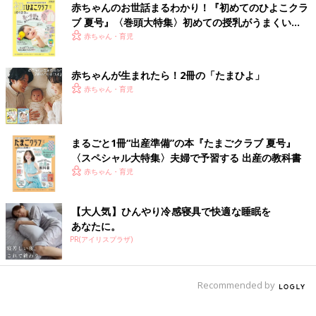
赤ちゃんのお世話まるわかり！『初めてのひよこクラ
ブ 夏号』〈巻頭大特集〉初めての授乳がうまくい
く！ おっぱい・ミルクの基本と夏のトラブル 解決テ
赤ちゃん・育児
ク
赤ちゃんが生まれたら！2冊の「たまひよ」
赤ちゃん・育児
まるごと1冊“出産準備”の本『たまごクラブ 夏号』
〈スペシャル大特集〉夫婦で予習する 出産の教科書
赤ちゃん・育児
【大人気】ひんやり冷感寝具で快適な睡眠を
あなたに。
PR(アイリスプラザ)
Recommended by