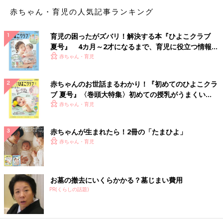
きました。
赤ちゃん・育児の人気記事ランキング
育児の困ったがズバリ！解決する本『ひよこクラブ
次回はきっぱり断って
夏号』 4カ月～2才になるまで、育児に役立つ情報が
いっぱい！
赤ちゃん・育児
「『パンは買い置きがあるので』かな。そして『いいね！』は、
もうしない」
赤ちゃんのお世話まるわかり！『初めてのひよこクラ
ブ 夏号』〈巻頭大特集〉初めての授乳がうまくい
「『それって販売？ 』と、何気なく聞く。勇気がないときは
く！ おっぱい・ミルクの基本と夏のトラブル 解決テ
赤ちゃん・育児
『買い置きあるから他の人にどうぞ』って断るといいかなあ」
ク
「『夫が衛生面を心配しててもう買ってあげられないの、ごめん
赤ちゃんが生まれたら！2冊の「たまひよ」
ね』かな」
赤ちゃん・育児
「『私も煮物たくさん作ったから持って行きたいの！ 』と、言
って反応を見てみたらどうかな」
お墓の撤去にいくらかかる？墓じまい費用
PR(くらしの話題)
「みなさん、共感してくださりありがとうございます。なんだか
落ち込んでいましたが、吹き飛びました（笑）
お察しの通り、断れない性格です。次回もありそうなので、断り