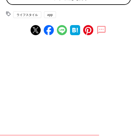
マ友、強烈すぎる」と、同情する声でした。
ライフスタイル
app
「え？ え？ 素人が作ったパンでしょ？ しかも500円？ パン屋で
も翌日のパンは半額だから……ちょっとないかな」
「その言い方ならもらえると思いますよ。しかも食べきれなくて
余ったパン。ジュース渡さなくてグッジョブな気がします」
「最悪です。が、今回は勉強代として封印。500円で要注意人物
と認定できてよかったです。そう思えば安いかもです」
「強烈ですね。面白すぎて私なら『いいネタもらっちゃった』
と、周囲に話しまくるわ（笑） それくらいしてもバチ当たらな
いかも」
「私もパン教室通っているけど、売ろうなんて微塵も思わない
し、値段も高すぎていろんな意味でありえません。
それにパンを販売するには、保健所の許可とか必要なのでは？」
なかには次回同じことがあったときの 断り方を伝授する声も届