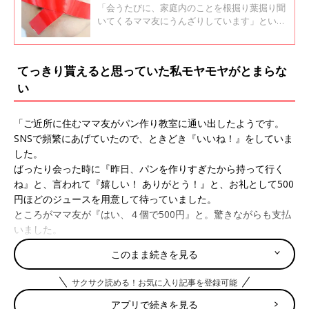
友への断り方、ママたちの声
「会うたびに、家庭内のことを根掘り葉掘り聞
いてくるママ友にうんざりしています」という
声が、口コミサイト「ウィメンズパーク」に寄
せられました。ママ友に限らず親戚、同僚など
詮索好きさんはどこにでもいるようで、経験者
てっきり貰えると思っていた私モヤモヤがとまらな
の声が集まりました。
い
「ご近所に住むママ友がパン作り教室に通い出したようです。
SNSで頻繁にあげていたので、ときどき『いいね！』をしていま
した。
ばったり会った時に『昨日、パンを作りすぎたから持って行く
ね』と、言われて『嬉しい！ ありがとう！』と、お礼として500
円ほどのジュースを用意して待っていました。
ところがママ友が『はい、４個で500円』と。驚きながらも支払
いました。
たった500円だけど、余ったパンを押し売られた感じでモヤモ
このまま続きを見る
ヤ。『嬉しい！』と、喜んだことも恥ずかしい。
というか、普通は販売するなら事前に言いませんか？ お礼のジ
サクサク読める！お気に入り記事を登録可能
ュースを渡せなかった私は心狭いですか？」
アプリで続きを見る
という投稿主さんの愚痴のような投稿は大反響。100％「そのマ