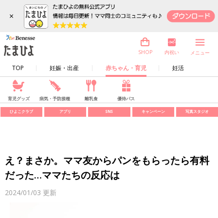
×
内祝い
SHOP
メニュー
TOP
妊娠・出産
赤ちゃん・育児
妊活
育児グッズ
病気・予防接種
離乳食
優待パス
ひよこクラブ
アプリ
SNS
キャンペーン
写真スタジオ
え？まさか。ママ友からパンをもらったら有料
だった…ママたちの反応は
2024/01/03
更新