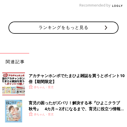
方を参考にして練習しておきます。
Recommended by
ママ友だし、ご近所だし、穏便にすませたいところではあります
が、心構えしておきたいです」
ランキングをもっと見る
と、投稿主さんは〆ました。
文／和兎 尊美
※文中のコメントは「ウィメンズパーク」（2022年2月終了）の
関連記事
投稿を再編集したものです。
※記事の内容は記事執筆当時の情報であり、現在と異なる場合が
アカチャンホンポでたまひよ雑誌を買うとポイント10
あります。
倍【期間限定】
赤ちゃん・育児
育児の困ったがズバリ！解決する本『ひよこクラブ
秋号』 4カ月～2才になるまで、育児に役立つ情報が
いっぱい！
赤ちゃん・育児