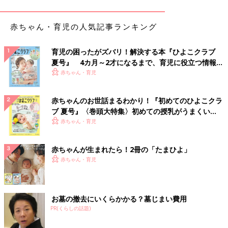
は）
赤ちゃん・育児の人気記事ランキング
―― 4つ子の妊娠が発覚した時のよつはさんの気持ちと、周囲の
反応はいかがでしたか？
育児の困ったがズバリ！解決する本『ひよこクラブ
「次の週は胎嚢が2つ、その次の週には胎嚢が4つと、だんだん増
夏号』 4カ月～2才になるまで、育児に役立つ情報が
えていきました。最終的に4つ子だということがわかった時はと
いっぱい！
赤ちゃん・育児
ても嬉しかったです。不妊治療中は『もしかしかたら私には子ど
もができないかもしれない』と自信を失っていたので、子どもが
赤ちゃんのお世話まるわかり！『初めてのひよこクラ
できたことに嬉しさしかありませんでした。夫も『嬉しい！！』
ブ 夏号』〈巻頭大特集〉初めての授乳がうまくい
と一緒に喜んでくれました。
く！ おっぱい・ミルクの基本と夏のトラブル 解決テ
赤ちゃん・育児
ク
しかし、親族や病院の先生の反応は、決してお祝いムードではあ
赤ちゃんが生まれたら！2冊の「たまひよ」
りませんでした。私の体や子どもの体を心配していて『おめでと
赤ちゃん・育児
う』という言葉はありませんでした。『元気に産めない確率が高
い』『母体にも大きな負担がかかって危険』『今回は諦めて、次
頑張ったら？』『絶対に1人では育てられない』と現実的な言葉
をかけられ、正直なところつらかったです。もちろん私と子ども
お墓の撤去にいくらかかる？墓じまい費用
たちのためを思って言ってくれているのが痛いほどわかりまし
PR(くらしの話題)
た。けれど……わかるのだけれど、悲しかった。一緒に喜んで欲