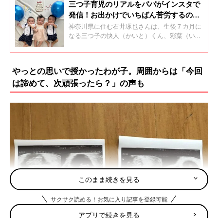
三つ子育児のリアルをパパがインスタで
発信！お出かけでいちばん苦労するのは
エレベーター渋滞【体験談】
神奈川県に住む石井琢也さんは、生後７カ月に
なる三つ子の快人（かいと）くん、彩葉（いろ
は）ちゃん、碧人（あおと）くんのパパです。
三つ子は生まれてすぐにNICUに１カ月ほど入
院。琢也さんは三つ子が退院する日から１カ月
やっとの思いで授かったわが子。周囲からは「今回
間の育休を取り、妻の真理奈さんと二人三脚で
は諦めて、次頑張ったら？」の声も
の子育てをスタートしました。三つ子の子育て
を通して感じたことについて、琢也さんに話を
聞きました。
このまま続きを見る
サクサク読める！お気に入り記事を登録可能
アプリで続きを見る