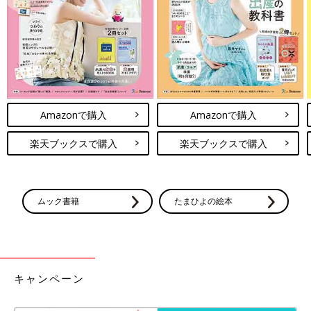
覚えています。
毎日NICUへ面会に行っていましたが、管や呼吸器がすぐに取れ
ることはなく、毎日罪悪感に襲われる日々でした。けれども『今
日は1ccミルク飲んでいます』とか、今日は『3cc飲んで、ちゃん
とうんちも出ています』と看護師さんから聞くたびに、世間的に
はごく普通のことですが、極
低出生体重児
の母になった私にとっ
てはミルクを飲む量が1日1cc増えただけでも、ただうんちをした
Amazonで購入
Amazonで購入
というだけでも、『子どもたちは生きてる！頑張って生きようと
楽天ブックスで購入
楽天ブックスで購入
している！』と思えました。子どもたちに私が背中を押されてい
るような気がして、『泣いている場合じゃない！』と前向きに考
えることができました」
GCUに入院していた時の4つ子
ムック書籍
たまひよの絵本
キャンペーン