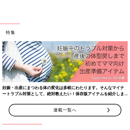
てバクバク食べれる元気な妊婦だったので、それが救いでした
（笑）。最終的にウエスト周りは120センチになりました。
私は『とにかく子どもたちをおなかの中に長く居させてあげた
い』という一心でした。『とりあえず27週！』『次は28週！』
特集
『あともう1週間！』……と目標を掲げ、日記に書き記しながら、
1日1日を乗り切りました。しかし、すべてが予定通りとはいか
ず、『おなかの中で上にいる子が下にいる子を圧迫し、下の子の
心拍が低下しつつある』という判断で、29週に
帝王切開
となりま
した」（よつは）
妊娠当時の日記
妊娠・出産にまつわる体の変化は多岐にわたります。そんなマイナ
ートラブル対策として、絶対教えたい！保存版アイテムを紹介しま
す。
連載一覧へ