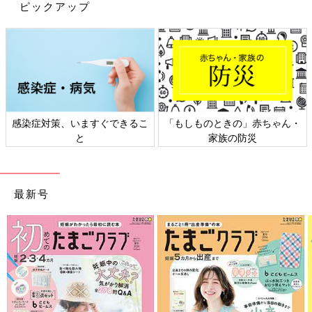
ピックアップ
―― 4つ子を出産した時のことを教えてください。
「帝王切開は事前に綿密な計画が立てられていたこともあり、冷
静な気持ちで出産に挑むことができました。前例がほとんどない
大きな手術だったので、手術室は3部屋確保され、医師・麻酔
医・助産師など合わせて30人ぐらいが総動員でした。
子どもたちはおなかの中から数秒差で1人ずつ取り出されまし
感染症対策、いますぐできるこ
「もしものときの」赤ちゃん・
た。出生体重は長女1148グラム、二女1025グラム、長男1155グ
と
家族の防災
ラム、二男1148グラム。みんな小さい体でしたが、大きな声で
元気に泣いて無事に生まれてきてくれました。最初は感動で涙が
出て『ありがとうね』と声をかけていましたが、次から次へとお
最新号
なかの中から出てきて、あっという間に手術室からNICUに消え
て行きました。
改めて子どもたちに会えたのは出産翌日でした。再び会えた嬉し
さはありましたが、1000グラム程のあまりにも小さい体には管
や呼吸器などがたくさん付けられていてとても痛々しく感じられ
ました。『大きく産んであげられなかった』と子どもたちに申し
訳ない気持ちでいっぱいになり、その場で泣き崩れたのを今でも