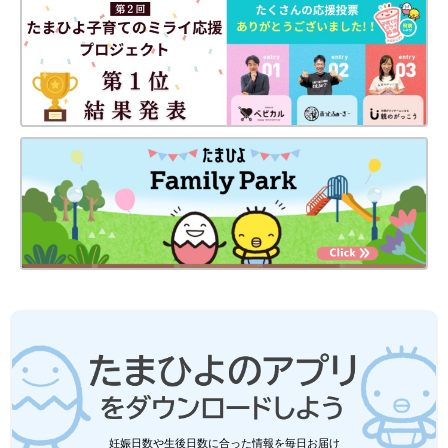
「極低出生体重児だったものの、子どもたちは4人とも無事に生
まれ、先生方にも『奇跡だ』と言われるほどでした。当時はコロ
ナ禍真っ只中だったので、消毒して手を触ることぐらいしか許さ
れず、抱っこが初めてできたのは、出産から1カ月後のNICUから
GCUに移ってからのことでした。もどかしい気持ちもありました
が『今の私にできることは母乳を持っていくことだ』と言い聞か
せながら冷凍した母乳を運び続け、出産から2カ月後のちょうど
妊娠日数や生後日数に合った情報を毎日お届け