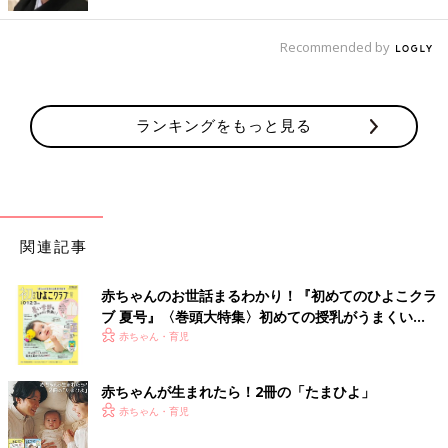
しかったというのが本音でした。
私にも夫にも“産まない”という選択肢はありませんでした。私が
Recommended by
『もし自分が死んだら……』と弱気になっていると、夫は『絶対
に産めるよ』『よつはは死なない』と声がけをしてくれて勇気付
けてくれました。そして、『どんな子が生まれて来ても、私たち
ランキングをもっと見る
が産んで育てていく』と固く決意をしました。そんな私たちを見
て、両親や先生も『そこまでいうなら頑張りなさい』と応援して
くれるようになりました」（よつは）
妊娠29週で帝王切開。約30人の医師らに見守られな
関連記事
がら4つ子が誕生
赤ちゃんのお世話まるわかり！『初めてのひよこクラ
ブ 夏号』〈巻頭大特集〉初めての授乳がうまくい
く！ おっぱい・ミルクの基本と夏のトラブル 解決テ
赤ちゃん・育児
ク
赤ちゃんが生まれたら！2冊の「たまひよ」
赤ちゃん・育児