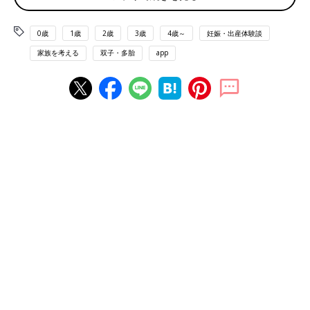
0歳
1歳
2歳
3歳
4歳～
妊娠・出産体験談
妊娠8週頃のエコー写真
家族を考える
双子・多胎
app
―― 24歳で旦那さんと出会い、27歳で結婚したよつはさんです
が、子どもについて旦那さんとはどのように話し合っていたので
しょうか？
「もともと子だくさんに憧れがあったので、夫とは『子どもは3
人以上欲しいね』と話していました。私は結婚したらすぐに子ど
もができるものだと思っていたのですが、なかなか授からなかっ
たので不妊治療を始めました。仕事を続けながら治療をしていた
ので、本格的な治療はしていなかったのですが、タイミング法、
排卵誘発、人工授精をしていました。無知のまま不妊治療を始め
てしまったこともあり、治療中は想像以上に辛かったです。気持
ちが折れてしまい1年弱で不妊治療をやめてしまったのですが、
不妊治療をやめてすぐに生理が遅れていたことに気づき、妊娠検
査薬を使ってみたところ、妊娠していることがわかりました。急
いで
産婦人科
に行きましたが、まだその時点では心拍確認もでき
ない段階で、4つ子だということもわかりませんでした」（よつ