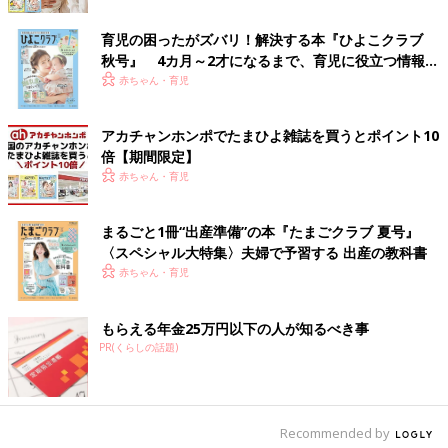
育児の困ったがズバリ！解決する本『ひよこクラブ
秋号』 4カ月～2才になるまで、育児に役立つ情報が
いっぱい！
赤ちゃん・育児
アカチャンホンポでたまひよ雑誌を買うとポイント10
倍【期間限定】
赤ちゃん・育児
まるごと1冊“出産準備”の本『たまごクラブ 夏号』
〈スペシャル大特集〉夫婦で予習する 出産の教科書
妊娠29週頃のおなか
赤ちゃん・育児
―― 4つ子の妊娠中、大変だったことを教えてください。
もらえる年金25万円以下の人が知るべき事
「妊娠中は切迫
早産
になり、子宮口を縛る手術をしたり、おなか
PR(くらしの話題)
の張りを抑えるために、入退院を繰り返しました。妊娠24週〜出
産までは管理入院をしました。コロナ禍真っ只中で、入院中は家
族との面会が一切禁止でした。出産まで誰とも会えず不安な気持
ちを抱えて、1人で産まなければならなかったのがつらかったで
Recommended by
すね。けれども、私自身は先生からも驚かれるぐらい、動き回っ