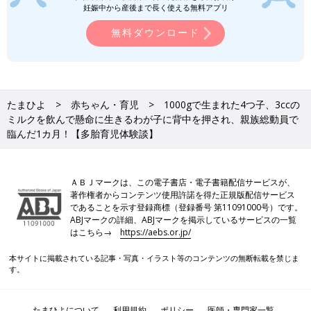
妊娠中から産後まで長く使える無料アプリ
40週の予定日ぐらいでGCUを退院することができました。二男
だけはなかなか体重が増えず、無呼吸になる可能性があったので
無料ダウンロード
3週間ぐらい遅れて退院しました。それでも9月頭には4人全員が
3000グラムを超え、予定日に生まれた子と変わらないぐらいす
くすくと大きくなりました。」（よつは）
産後の4つ子育児、1時間毎にお世話を繰り返し眠れ
たまひよ
赤ちゃん・育児
1000gで生まれた4つ子、3ccの
ミルクを飲んで懸命に生きるわが子に背中を押され、親族総動員で
ない日々
臨んだ1カ月！【多胎育児体験談】
ＡＢＪマークは、この電子書店・電子書籍配信サービスが、
著作権者からコンテンツ使用許諾を得た正規版配信サービス
であることを示す登録商標（登録番号 第11091000号）です。
ABJマークの詳細、ABJマークを掲示しているサービスの一覧
はこちら→
https://aebs.or.jp/
本サイトに掲載されている記事・写真・イラスト等のコンテンツの無断転載を禁じま
す。
たまひよについて
利用規約
ポリシー
医師・専門家一覧