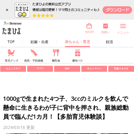
×
内祝い
SHOP
メニュー
TOP
妊娠・出産
赤ちゃん・育児
妊活
育児グッズ
病気・予防接種
離乳食
優待パス
ひよこクラブ
アプリ
SNS
キャンペーン
写真スタジオ
1000gで生まれた4つ子、3ccのミルクを飲んで
懸命に生きるわが子に背中を押され、親族総動
員で臨んだ1カ月！【多胎育児体験談】
2024/03/16
更新