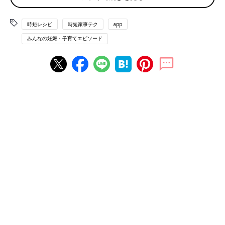
いいですが、復帰したら大変そうで不安です」（かぽん）
◾️レパートリーが増えない
時短レシピ
時短家事テク
app
「飽きないようにと毎回違うものを作るようにしていますが、あ
みんなの妊娠・子育てエピソード
まりレパートリーが増えません」（のん）
◾️「またこれー？」とクレーム
「上の子と真ん中の子、それぞれ苦手なものが違うので、結局い
つも同じようなメニューになってしまいます。子どもから『また
これー？』と、クレームが入るのがツライです」（ゆきち）
◾️献立を立てられない！
「本当に献立を考えるのは億劫！！ミールキットを1週間お試し
で使った時は、あまりにラクなことに感動しました」（みわ）
料理研究家に聞く★カレー&コロッケの簡単アレン
ジレシピ
子どもが大好きなカレーとコロッケでアレンジできるレシピをほ
りえさちこさんに聞きました。