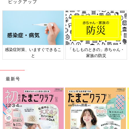
ピックアップ
しさ満点！中高生の基本のお弁当』（成美堂出版）、『おべんと
うの教科書』（学研プラス）、『3品15分 超
時短
糖質オフ１
か月晩ごはん献立』(主婦と生活社)、『あと1品がすぐでき
る！ おいしい副菜』（池田書店）、『オートミールで簡単！
ダイエット』（宝島社）、『中高生アスリートを応援！パフォー
マンスがアップする ラクうま部活弁当』（ナツメ社）、『作り
おき+すぐできおかずで糖質オフ1か月弁当』（主婦と生活社）
など多数。
の」赤ちゃん・
日本外来小児科学会リーフレッ
六星占術 細木か
防災
ト検討会
相談
最新号