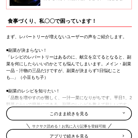
アプリユーザーのお気に入り韓国料理と、料理
研究家のほりえさちこさんに家庭でもできる韓
国料理レシピを聞きました。
食事づくり、私〇〇で困っています！
まず、レパートリーが増えないユーザーの声をご紹介します。
◾️副菜が決まらない！
「レシピのレパートリーはあるのに、献立を立てるとなると、副
菜を何にしたらいいのかとても悩んでしまいます。メイン・副菜
一品・汁物の三品だけですが、副菜が決まらず1日悩むこと
も…」（小豆もち子）
◾️副菜のレシピを知りたい！
「品数を増やすのが難しく、一汁一菜になりがちです。平日1、2
野菜ぐらいで簡単にできる、副菜のレシピを教えて欲しいです」
（おもち）
このまま続きを見る
◾️仕事復帰後の料理が不安
サクサク読める！お気に入り記事を登録可能
「料理が好きではないので、レパートリーがない！
育休
中なので
アプリで続きを見る