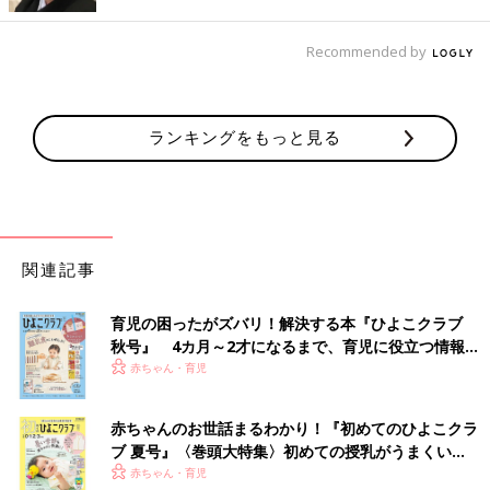
(1)耐熱皿にバターを混ぜたご飯、残り物のカレーをかけ卵を割
り落とす。
Recommended by
(2) (1)にピザチーズをのせてトースターで焼き色がつくまで焼
く。あればパセリみじん切りをちらす。このレシピはシチューで
もアレンジ可能！
ランキングをもっと見る
コロッケドリア
（材料／1人前）
コロッケ 1個
ミックスベジタブル 大さじ２
関連記事
A(バター 5g、ケチャップ 大さじ2)
ご飯 200g
育児の困ったがズバリ！解決する本『ひよこクラブ
キャベツの千切り 30g
秋号』 4カ月～2才になるまで、育児に役立つ情報が
中濃ソース 適量
いっぱい！
赤ちゃん・育児
ピザチーズ 適量
（作り方）
赤ちゃんのお世話まるわかり！『初めてのひよこクラ
(1)あたたかいご飯にAと、ミックスベジタブルを混ぜる。
ブ 夏号』〈巻頭大特集〉初めての授乳がうまくい
(2)耐熱容器に(1)を詰め、キャベツの千切り、残り物のコロッケ
く！ おっぱい・ミルクの基本と夏のトラブル 解決テ
赤ちゃん・育児