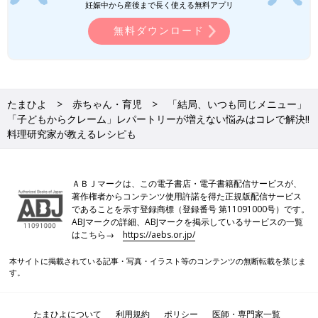
妊娠中から産後まで長く使える無料アプリ
無料ダウンロード
たまひよ
赤ちゃん・育児
「結局、いつも同じメニュー」
「子どもからクレーム」レパートリーが増えない悩みはコレで解決‼
料理研究家が教えるレシピも
ＡＢＪマークは、この電子書店・電子書籍配信サービスが、
著作権者からコンテンツ使用許諾を得た正規版配信サービス
であることを示す登録商標（登録番号 第11091000号）です。
ABJマークの詳細、ABJマークを掲示しているサービスの一覧
はこちら→
https://aebs.or.jp/
本サイトに掲載されている記事・写真・イラスト等のコンテンツの無断転載を禁じま
す。
たまひよについて
利用規約
ポリシー
医師・専門家一覧