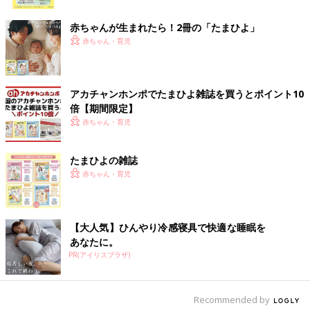
をのせる。
ク
(3)ソースをかけてピザチーズをのせて、焼き色がつくまでトー
赤ちゃんが生まれたら！2冊の「たまひよ」
スターで焼く。
赤ちゃん・育児
おうちご飯の救世主！ 休日ランチにぴっ
たり！子どもも喜ぶカンタンレシピ
アカチャンホンポでたまひよ雑誌を買うとポイント10
子どもの休日や自分の毎日のお昼ごはん。3食
倍【期間限定】
つくるのはさすがに…と思っている方も多いの
ではないでしょうか。そこで、口コミサイト
赤ちゃん・育児
「ウィメンズパーク」でで盛り上がっている簡
単レシピを紹介します。また、料理研究家ほり
レパートリーを増やすにはレシピ本が一番ですが、残り物＋チー
たまひよの雑誌
えさちこさんにオススメレシピを聞きました。
ズやソースをプラスするだけでも、アレンジ料理が完成するので
赤ちゃん・育児
簡単ですね。
（取材・文／酒井範子、たまひよONLINE編集部）
※文中のコメントは「たまひよ」アプリユーザーから集めた体験
【大人気】ひんやり冷感寝具で快適な睡眠を
談を再編集したものです。
あなたに。
※記事の内容は2024年3月の情報で、現在と異なる場合がありま
PR(アイリスプラザ)
す。
Recommended by