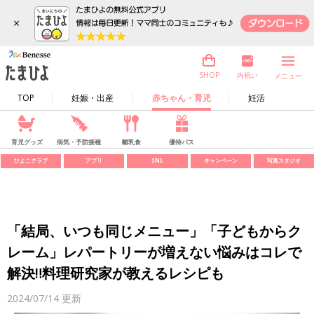
×
内祝い
SHOP
メニュー
TOP
妊娠・出産
赤ちゃん・育児
妊活
育児グッズ
病気・予防接種
離乳食
優待パス
ひよこクラブ
アプリ
SNS
キャンペーン
写真スタジオ
「結局、いつも同じメニュー」「子どもからク
レーム」レパートリーが増えない悩みはコレで
解決‼料理研究家が教えるレシピも
2024/07/14
更新