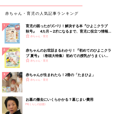
「レパートリーを増やすには、基本的にはいろいろなレシピ本を
赤ちゃん・育児の人気記事ランキング
見て作ってみるのがいいと思います。調理になれてくると調味の
バランスがとりやすくなるので、アレンジでバリエーションを増
やすことができます。
育児の困ったがズバリ！解決する本『ひよこクラブ
同じ食材でも焼く、炒める、揚げる、蒸す、煮るなど、調理法を
秋号』 4カ月～2才になるまで、育児に役立つ情報が
変えてみるのもいいですね。和風味のものは洋風、中華風な調味
いっぱい！
赤ちゃん・育児
に変えて、アレンジして味変するのもオススメです」（ほりえさ
ちこさん）
赤ちゃんのお世話まるわかり！『初めてのひよこクラ
ブ 夏号』〈巻頭大特集〉初めての授乳がうまくい
カレードリア弁当
く！ おっぱい・ミルクの基本と夏のトラブル 解決テ
赤ちゃん・育児
ク
（材料／1人前）
カレー 適量（ごはんとルウ―はお好みの割合で）
赤ちゃんが生まれたら！2冊の「たまひよ」
バター 5g
赤ちゃん・育児
ご飯 160g～200g
卵 1個
ピザチーズ 適量
お墓の撤去にいくらかかる？墓じまい費用
あればパセリみじん切り
PR(くらしの話題)
（作り方）