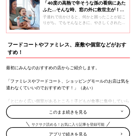
「40度の高熱で辛そうな孫の看病にあた
ふた…そんな時、窓の外に救世主が！」
私が出会った“神対応”エピソード
子連れで出かけると、何かと困ったことが起こ
りがち。でもそんなときに、やさしくされたり
スマートな対応をされたりすると、本当に助か
ります。今回はそんな周囲の人の“神対応”につ
いて、「たまひよ」アプリユーザーの体験談を
フードコートやファミレス、座敷や個室などがおす
聞くとともに、作家であり家族アドバイザーで
すめ！
もある鳥居りんこさんに、ご自身の“神対応”エ
ピソードについて聞きました。
最初にみんなのおすすめの店からご紹介します。
「ファミレスやフードコート、ショッピングモールのお店は気を
遣わなくていいのでおすすめです！」（あい）
「とにかく広い個室があるところ！子どもが食事に集中していら
れる時間は短く、すぐに走り回ります。そうなると親はご飯が食
このまま続きを見る
べられません。そんなときに、ある程度広い個室なら子どもを自
由にさせていられます」（さななん）
サクサク読める！お気に入り記事を登録可能
アプリで続きを見る
「ファミレスはお子様メニューがあり、子ども用のサービスも充