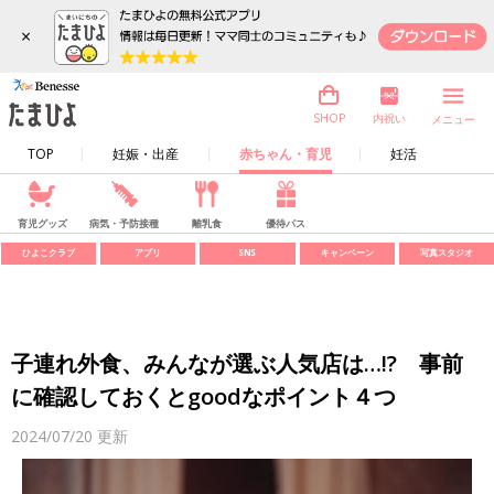
×
内祝い
SHOP
メニュー
TOP
妊娠・出産
赤ちゃん・育児
妊活
育児グッズ
病気・予防接種
離乳食
優待パス
ひよこクラブ
アプリ
SNS
キャンペーン
写真スタジオ
子連れ外食、みんなが選ぶ人気店は…!? 事前
に確認しておくとgoodなポイント４つ
2024/07/20
更新