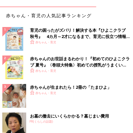
やすい」（ムーミン）
赤ちゃん・育児の人気記事ランキング
先輩ママの工夫を見られるのでおすすめ！ということで、こんな
声も寄せられました。
育児の困ったがズバリ！解決する本『ひよこクラブ
「フードコートに子どもを連れていくと、ほかの子連れ家族のや
秋号』 4カ月～2才になるまで、育児に役立つ情報が
り方が学べる」（みぃき）
いっぱい！
赤ちゃん・育児
また、事前の準備で負担を減らしておくアイデアもいいですね。
赤ちゃんのお世話まるわかり！『初めてのひよこクラ
ブ 夏号』〈巻頭大特集〉初めての授乳がうまくい
「まず店に電話して、赤ちゃんOKかどうかを確認します。OKだ
く！ おっぱい・ミルクの基本と夏のトラブル 解決テ
赤ちゃん・育児
ったら、なるべく座敷の予約を取る。ファミレスや回転寿司な
ク
ら、そんなに急いで食べる必要がないからいいかもですね」（い
赤ちゃんが生まれたら！2冊の「たまひよ」
っく）
赤ちゃん・育児
外食が気持ちよくできるかは、事前の情報収集がカ
ギ
お墓の撤去にいくらかかる？墓じまい費用
PR(くらしの話題)
「たまひよ」アプリユーザーのおすすめを見ていると、子連れで
の外食を歓迎している店が増えてきたことがわかりますね。妊娠