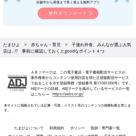
妊娠中から産後まで長く使える無料アプリ
無料ダウンロード
たまひよ
赤ちゃん・育児
子連れ外食、みんなが選ぶ人気
店は…!? 事前に確認しておくとgoodなポイント４つ
ＡＢＪマークは、この電子書店・電子書籍配信サービスが、
著作権者からコンテンツ使用許諾を得た正規版配信サービス
であることを示す登録商標（登録番号 第11091000号）です。
ABJマークの詳細、ABJマークを掲示しているサービスの一覧
はこちら→
https://aebs.or.jp/
本サイトに掲載されている記事・写真・イラスト等のコンテンツの無断転載を禁じま
す。
たまひよについて
利用規約
ポリシー
医師・専門家一覧