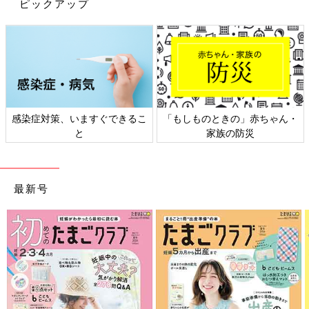
ピックアップ
高祖常子さん
感染症対策、いますぐできるこ
「もしものときの」赤ちゃん・
と
家族の防災
PROFILE）
子育てアドバイザー、キャリアコンサルタント。保育士、
幼稚園
教諭、社会教育主事、ピアカウンセラーなどの資格を持つ。
最新号
NPO法人児童虐待防止全国ネットワーク理事、NPO法人ファザ
ーリング・ジャパン理事ほか。全国13万部発行の「育児情報誌
miku」編集長として14年活躍。育児誌を中心に編集・執筆を続
けながら、子どもの虐待防止と、家族の笑顔を増やすための講演
活動、ボランティア活動を行う。３児の母。著書多数。
※文中のコメントは「たまひよ」アプリユーザーから集めた体験
談を再編集したものです。
※記事の内容は2024年3月の情報で、現在と異なる場合がありま