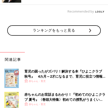
中やまだ子連れ外食をしたことのないご家庭は、ぜひ参考にして
もらえればと思います。最後に、子連れ外食のポイントや、もし
Recommended by
も子どもが泣いたりぐずったりしたときの対処法、NGな行動な
どについて、高祖常子さんに聞きました。
ランキングをもっと見る
「みなさんの体験談は、これから外食に行きたいと思っているマ
マたちに、とても参考になりますね。
さらにみなさん、事前に情報収集している様子がうかがえます。
ポイントは主に以下ですね。
・ファミレスやファーストフード
関連記事
・個室や座敷席があるところ、またはテラス席
・子ども用メニューや子ども用のサービスがある
育児の困ったがズバリ！解決する本『ひよこクラブ
・赤ちゃん連れの場合は、おむつ替えスペースがある
秋号』 4カ月～2才になるまで、育児に役立つ情報が
いっぱい！
赤ちゃん・育児
はじめて入ったけれど、子連れにやさしくてよかったという場合
もありますが、基本的には“いっくさん”の『まず店に電話して赤
ちゃんOKかどうかの確認します』というコメントのように、事
赤ちゃんのお世話まるわかり！『初めてのひよこクラ
前にお店に確認したり、ママ友から口コミ情報を得たりすると安
ブ 夏号』〈巻頭大特集〉初めての授乳がうまくい
心です。
く！ おっぱい・ミルクの基本と夏のトラブル 解決テ
赤ちゃん・育児