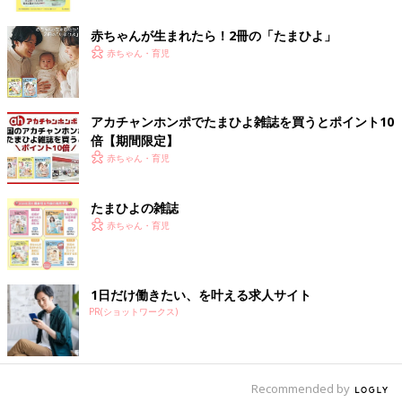
ク
“さななんさん”のコメントにもありますが、親としては外食した
赤ちゃんが生まれたら！2冊の「たまひよ」
いけれど『子どもが食事に集中していられる時間は短い』ので
赤ちゃん・育児
す。
食事が出てくるのを待つ時間や食べ終わってからの時間、子ども
がちょっと落ち着いて過ごせるように、塗り絵や折り紙など音が
アカチャンホンポでたまひよ雑誌を買うとポイント10
あまり出ない遊び道具を用意していくこともおすすめです。
倍【期間限定】
赤ちゃん・育児
友だち家族と一緒に個室を借りてしまうというのも一案です。子
ども同士で遊ぶことができ、親同士も情報交換できますね。
このときにも、走り回ったり体を使った遊びになったりしないよ
たまひよの雑誌
う、年齢によって子どもと相談し、カードゲームなどの音が出な
赤ちゃん・育児
いようなグッズを持参するといいでしょう。
お店によりますが、食事している最中に子どもが泣き出したら、
1日だけ働きたい、を叶える求人サイト
立ち上がってあやしたり、泣きやまないようならお店の外であや
PR(ショットワークス)
したりするなど、他の人への配慮も必要でしょう。
そのためにも、夫婦で行ったり友だち家族と行ったりするなど、
複数の大人がいたほうが代わる代わる子どもをあやしながら食事
Recommended by
をすることができます。