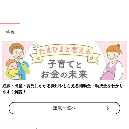
ただそれでも落ち着かない場合もあるので、最初から多少泣いて
も大丈夫な飲食店や個室を選んだほうが、親もストレスが少ない
でしょう。
子どもが食事を大量にこぼしてしまったら、お店の人にお詫びを
特集
伝え、必要に応じて後始末も一緒にしましょう。
お店の人が『こちらでやりますので』ということなら、感謝の言
葉も忘れずに。
お互いに気持ちよく楽しく過ごせる時間になればと思います」
（お話／高祖常子さん）
赤ちゃんがバス乗車中に泣きそうに。そ
の時、こわもてのおじさんが…!! 妊娠
妊娠・出産・育児にかかる費用やもらえる補助金・助成金をわかり
中＆赤ちゃん連れの外出で、見知らぬ人
「たまひよ」アプリユーザーに「妊娠中～赤ち
やすく解説！
に助けてもらった心温まるエピソード！
ゃん連れでの電車・バスで、嬉しかったことが
あったら教えてください」と、みんなエピソー
ドを大募集。心温まるエピソードが届きまし
連載一覧へ
た。
予約の際に確認をしたり、口コミを参考にしたりするなど、少し
の手間で外食への不安は軽減しそうですね。
（取材・文／橋本真理子、たまひよONLINE編集部）