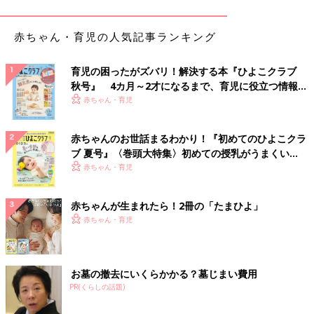
肌寒さが残るときにも大活躍！ユニクロのロンTは
とにかく動きやすい♪
赤ちゃん・育児の人気記事ランキング
育児の困ったがズバリ！解決する本『ひよこクラブ
秋号』 4カ月～2才になるまで、育児に役立つ情報が
いっぱい！
赤ちゃん・育児
赤ちゃんのお世話まるわかり！『初めてのひよこクラ
ブ 夏号』〈巻頭大特集〉初めての授乳がうまくい
く！ おっぱい・ミルクの基本と夏のトラブル 解決テ
赤ちゃん・育児
ク
赤ちゃんが生まれたら！2冊の「たまひよ」
赤ちゃん・育児
出典：Instagramアカウント「ayaaya_0806」
お墓の撤去にいくらかかる？墓じまい費用
綾さんは「ねないこだれだ」のコラボTを購入。ほどよい厚みの
PR(くらしの話題)
ロンTで、肌寒さが残るときにもちょうど良いアイテムですね。
ゆったりしたシルエットで、動きやすいのも特徴！公園遊びや、