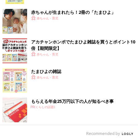
ク
赤ちゃんが生まれたら！2冊の「たまひよ」
赤ちゃん・育児
アカチャンホンポでたまひよ雑誌を買うとポイント10
倍【期間限定】
赤ちゃん・育児
たまひよの雑誌
赤ちゃん・育児
出典：Instagramアカウント「72_ochibigram」
72_ochibigramさんは、人気絵本「かおノート」のコラボTを購
もらえる年金25万円以下の人が知るべき事
入。目を引くデザインかつベースが白なので、春夏らしい明るい
PR(くらしの話題)
色味とも相性バツグンですね！70～90サイズは肩部分にスナッ
プボタンがあるので、スポッと上からカンタンに着せられるのも
◎。お出かけ用にも普段着用にも使えるオシャレなデザインです
ね。
Recommended by