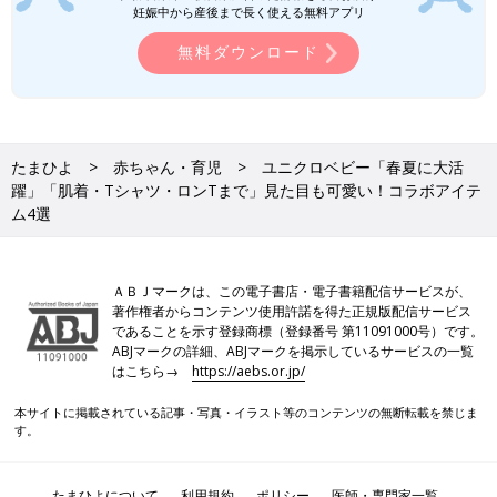
妊娠中から産後まで長く使える無料アプリ
無料ダウンロード
たまひよ
赤ちゃん・育児
ユニクロベビー「春夏に大活
躍」「肌着・Tシャツ・ロンTまで」見た目も可愛い！コラボアイテ
ム4選
ＡＢＪマークは、この電子書店・電子書籍配信サービスが、
著作権者からコンテンツ使用許諾を得た正規版配信サービス
であることを示す登録商標（登録番号 第11091000号）です。
ABJマークの詳細、ABJマークを掲示しているサービスの一覧
はこちら→
https://aebs.or.jp/
本サイトに掲載されている記事・写真・イラスト等のコンテンツの無断転載を禁じま
す。
たまひよについて
利用規約
ポリシー
医師・専門家一覧