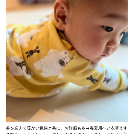
春を迎えて暖かい気候と共に、お洋服も冬→春夏用へと衣替えす