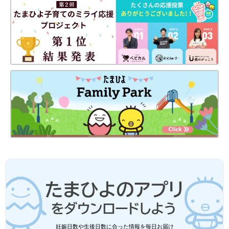
多いのではないでしょうか？暖かくなってから
急いで準備するのも大変ですし、余裕をもって
そろえておきたいですよね！今回は元アパレル
店員ライターが、春～初夏に向けてそろえてお
ユニクロキッズ「おしゃれでかわいいデ
くと助かるおすすめ商品をご紹介します。
ザイン」「公園遊びにも最適！」春に使
える4選
春が近づいているとはいってもまだまだ風が冷
たかったり、寒さが残る時期。子どもにどんな
アイテムを着せるのがいいのか、悩む人もいる
かと思います。外遊びやお出かけしやすい時期
でもあるので、公園遊びにも使えるような動き
ユニクロ/UNIQLOの記事一覧
やすいアイテムが良いですよね！今回は元アパ
レル店員ライターが、アクティブな動きにも
OKな、春にもおすすめの商品をご紹介しま
す。
妊娠日数や生後日数に合った情報を毎日お届け