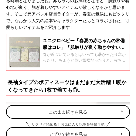
る時期となりましたね。赤ちゃんのお洋服となると、肌触りや着
心地が良く、脱ぎ着しやすいアイテムが欲しくなるかと思いま
す。そこで元アパレル店員ライターが、春夏の気候にもピッタリ
で、なおかつ人気の絵本やキャラクターたちとコラボされた、可
愛らしいアイテムをご紹介します！
ユニクロベビー「春夏の赤ちゃんの常備
服はコレ」「肌触りが良く動きやすい」
買うべき★ボディスーツ・インナー4選
春が近づいているとはいっても暑かったり寒か
ったり、ちょうど良い気候だったりと、赤ちゃ
んのお洋服を決める際は悩みますよね。インナ
ーはどんなものを着せたらいいか、重ね着の仕
方も難しい時期。今回は元アパレル店員ライタ
長袖タイプのボディスーツはまだまだ大活躍！暖か
ーが、春夏の赤ちゃんが快適に過ごせる「ボデ
くなってきたら1枚で着ても◎。
ィスーツ」「インナー」の選び方をご紹介しま
す！
このまま続きを見る
サクサク読める！お気に入り記事を登録可能
アプリで続きを見る