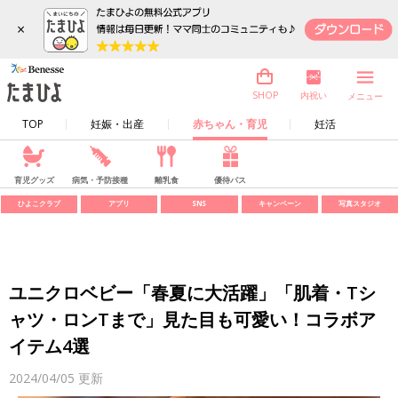
×
内祝い
SHOP
メニュー
TOP
妊娠・出産
赤ちゃん・育児
妊活
育児グッズ
病気・予防接種
離乳食
優待パス
ひよこクラブ
アプリ
SNS
キャンペーン
写真スタジオ
ユニクロベビー「春夏に大活躍」「肌着・Tシ
ャツ・ロンTまで」見た目も可愛い！コラボア
イテム4選
2024/04/05
更新