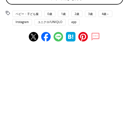
ベビー・子ども服
0歳
1歳
2歳
3歳
4歳～
Instagram
ユニクロ/UNIQLO
app
出典：Instagramアカウント「mick.yokomi」
mickさんは、絵本コレクション「きんぎょがにげた」のボディス
ーツを購入。
ユニクロ
のボディスーツはとにかく肌触りが良いと
評判で、赤ちゃんの柔らかいお肌にもなじむんです。肌寒い日は
インナーとして、暖かくなれば、おうちの中で1枚で快適に過ご
してもGood。