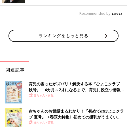
元気に動き回る時にもピッタリなアイテム。ネイビーカラーなの
で、どんな色味を合わせてもしっくりとなじむのも良いですよ
Recommended by
ね。
白ベースのロンTはどんな色味とも相性◎。お出か
ランキングをもっと見る
けにも普段着にも使えるデザインを選べば役立つこ
と間違いなし
関連記事
育児の困ったがズバリ！解決する本『ひよこクラブ
秋号』 4カ月～2才になるまで、育児に役立つ情報が
いっぱい！
赤ちゃん・育児
赤ちゃんのお世話まるわかり！『初めてのひよこクラ
ブ 夏号』〈巻頭大特集〉初めての授乳がうまくい
く！ おっぱい・ミルクの基本と夏のトラブル 解決テ
赤ちゃん・育児