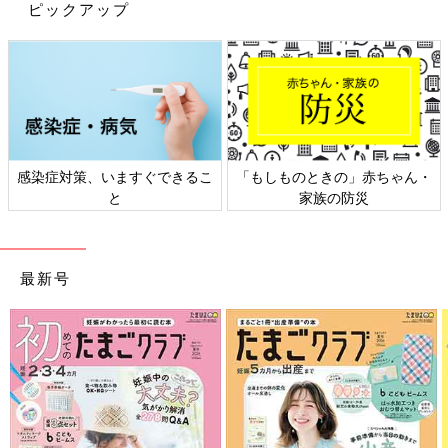
ピックアップ
出典：Instagramアカウント「katsuwo07」
YUKAさんは、絵本「ねずみさんのパンツ」のコラボTを購入。
ユニクロのベビーアイテムは肌触りが良く、お洗濯でしっかり洗
ってもへたりにくいと評判です！ほどよいゆったり感なのも
Good♪ 赤ちゃんが寝返りをしたりハイハイしたりと、動きがア
クティブになる頃には、こういったロンTが使いやすいですよ
感染症対策、いますぐできるこ
「もしものときの」赤ちゃん・
ね。
と
家族の防災
これからの時期に使える「肌着」「ロンT」「半袖T
シャツ」はコラボアイテムが断然おすすめ！お気に
最新号
入りのアイテムで季節のはじまりを楽しんで♪
肌着・ロンT・半袖Tシャツを選ぶ際は、無地も良いけど、コラ
ボデザインを選ぶのもおすすめです。色味やデザインが可愛らし
いものも多く、1枚着るだけでパッと華やかに見えるので、コー
デが決まるのもGood！これからお外遊びをする際も「ロンT」
「半袖T」を小さく くるくるっと丸めてカバンに納めておけば、