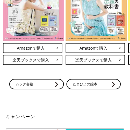
汚れたときにサッとお着替えもできるのでおすすめですよ。ぜひ
チェックしてみてください♪
(文・水川ちさ)
●記事内容でご紹介している投稿、リンク先は、削除される場合
があります。あらかじめご了承ください。
●記事の内容は2024年3月の情報で、現在と異なる場合がありま
す。
Amazonで購入
Amazonで購入
水川 ちさ
楽天ブックスで購入
楽天ブックスで購入
子育て・ファッションジャンルを得意とする主婦のWEBライタ
ー。アパレル企業に勤めていた経験をもち、色彩コーディネータ
ー2級も取得。たまひよONLINEライター3年目。笑いのツボがい
ムック書籍
たまひよの絵本
っしょな夫・長女（小6）・次女（小4）・長男（小1）とにぎや
かに暮らしています♪ 好きな言葉は「思い立ったが吉日」。
ユニクロ「これからお洋服を買うならコ
レ！」「肌着・レギンス・スウェット
キャンペーン
も」春夏に向けてそろえるべき★ベビー
「春夏に向けた赤ちゃんのお洋服、どんなアイ
アイテム4選
テムがいいの？」と悩んでいる人は、今の時期