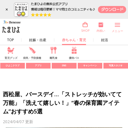
×
内祝い
SHOP
メニュー
TOP
妊娠・出産
赤ちゃん・育児
妊活
育児グッズ
病気・予防接種
離乳食
優待パス
ひよこクラブ
アプリ
SNS
キャンペーン
写真スタジオ
西松屋、バースデイ…「ストレッチが効いてて
万能」「洗えて嬉しい！」“春の保育園アイテ
ム”おすすめ5選
2024/04/07
更新