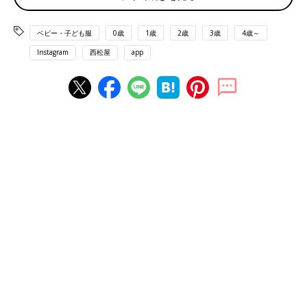
ベビー・子ども服
0歳
1歳
2歳
3歳
4歳～
Instagram
西松屋
app
出典：Instagramアカウント「yumi___256」
こちらは、
西松屋
の10分丈パンツ。yumi___256さんのお子さん
が通う園ではポケットにハンカチを入れておくというルールがあ
り、ポケット付きのパンツを探していたんだそうです。素材は綿
95％、ポリウレタン5％とストレッチ性があるため、動きやすく
着脱しやすいのも高ポイント！さらにネームタグも付いており、
保育園着としておすすめのアイテムです♪