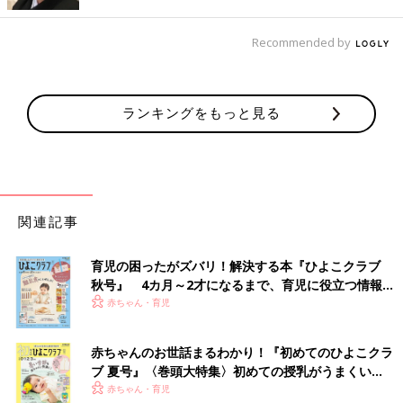
Recommended by
ランキングをもっと見る
出典：Instagramアカウント「ritamama.07」
ritamama.07さんが購入したのは、バースデイの長袖Tシャツ。
綿100％なので吸水性があり、外遊びなどで汗をかいても快適に
関連記事
過ごすことができます♪ 丈夫なので、汚れても洗濯機で気にせず
洗えるところも嬉しいですよね！さらにこちらは、そでがチェッ
育児の困ったがズバリ！解決する本『ひよこクラブ
ク柄になっていたり、ロゴが立体的になっていたりと、オシャレ
秋号』 4カ月～2才になるまで、育児に役立つ情報が
なデザインなのもgood◎
いっぱい！
赤ちゃん・育児
すそを踏んでしまう心配なし！西松屋の7分丈レギ
赤ちゃんのお世話まるわかり！『初めてのひよこクラ
ンス
ブ 夏号』〈巻頭大特集〉初めての授乳がうまくい
く！ おっぱい・ミルクの基本と夏のトラブル 解決テ
赤ちゃん・育児