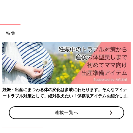
出典：Instagramアカウント「s_e_n_chan22」
こちらはs_e_n_chan22さんがゲットした、西松屋の7分丈レギン
ス。綿とポリウレタン素材でストレッチ性があり、保育園着にぴ
特集
ったりのアイテムです。7分丈なので、すそを踏んでしまう心配
もなく、安心して着せてあげることができますよ♪ ワンサイズあ
げて、少しゆとりを持たせてあげると、ぴったりサイズよりも着
脱しやすくなるのでおすすめです！こちらはカラーバリエーショ
ンがあるので、オシャレも楽しめるのが嬉しいところ◎
寒暖差があっても安心！バースデイの薄手アウター
妊娠・出産にまつわる体の変化は多岐にわたります。そんなマイナ
ートラブル対策として、絶対教えたい！保存版アイテムを紹介しま
す。
連載一覧へ