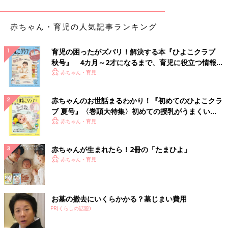
綿100％で暑がりなキッズも安心！バースデイの長
赤ちゃん・育児の人気記事ランキング
袖Tシャツ
育児の困ったがズバリ！解決する本『ひよこクラブ
秋号』 4カ月～2才になるまで、育児に役立つ情報が
いっぱい！
赤ちゃん・育児
赤ちゃんのお世話まるわかり！『初めてのひよこクラ
ブ 夏号』〈巻頭大特集〉初めての授乳がうまくい
く！ おっぱい・ミルクの基本と夏のトラブル 解決テ
赤ちゃん・育児
ク
赤ちゃんが生まれたら！2冊の「たまひよ」
赤ちゃん・育児
お墓の撤去にいくらかかる？墓じまい費用
PR(くらしの話題)