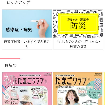
ピックアップ
感染症対策、いますぐできるこ
「もしものときの」赤ちゃん・
と
家族の防災
最新号
出典：Instagramアカウント「yuuuuumi_1231」
保育園用に薄手のアウターを探していたというyuさんがゲットし
たのは、バースデイのアイテム。春になると暖かい日が多いもの
の、登園時はまだ肌寒いという場合もありますよね。そういった
ときは、こちらのような薄手で軽いアウターが大活躍します！フ
ード付きの洋服はケガやトラブルの原因になることがあり、保育
園でもNGとしているところが多いため、フードなしのアウター
を選ぶのがベスト◎