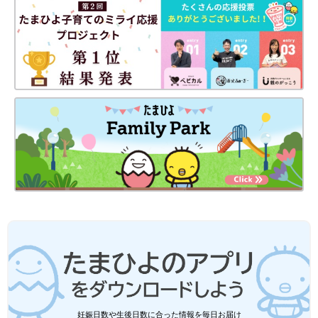
出典：Instagramアカウント「kei.ena2」
こちらは、MARKEY'S（マーキーズ）のカットソー。バックプリ
ントやラグランスリーブがオシャレなデザインですよね♪ えりも
とにはスナップボタンが付いているので、ベビーも着脱しやすく
なっています。また、そでぐちはリブになっており、保育園での
手洗いのときにも、そでをまくりやすく、ずり落ちにくいので便
利です♪ リブ部分以外は綿100%素材なので、吸水性もバッチリ
◎
保育園着選びは3つのポイントに注目！
保育園着としても使う服やアイテムを選ぶときは、着脱のしやす
さ、動きやすさ、そして安全性があるかどうかの3点に注目しま
しょう。素材やサイズ感はもちろんのこと、ケガの原因になるよ
うな装飾がないかどうか、動きにくいデザインではないかどうか
も重要です。子どもが快適な園生活を送れるように、ぜひ参考に
妊娠日数や生後日数に合った情報を毎日お届け
してくださいね♪