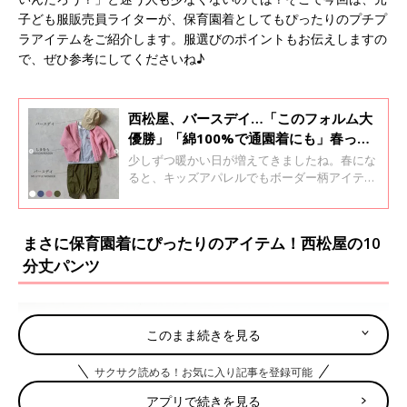
子ども服販売員ライターが、保育園着としてもぴったりのプチプ
ラアイテムをご紹介します。服選びのポイントもお伝えしますの
で、ぜひ参考にしてくださいね♪
西松屋、バースデイ…「このフォルム大
優勝」「綿100%で通園着にも」春っぽ
カラーのボーダーコーデ5選
少しずつ暖かい日が増えてきましたね。春にな
ると、キッズアパレルでもボーダー柄アイテム
が多くなってきます。でも「ボーダー柄は定番
すぎてオシャレにできない」と思う人も多いの
では？そこで今回は、元子ども服販売員ライタ
まさに保育園着にぴったりのアイテム！西松屋の10
ーが、オシャ見えする「春っぽカラーのボーダ
分丈パンツ
ーコーデ」をご紹介します♪
このまま続きを見る
サクサク読める！お気に入り記事を登録可能
アプリで続きを見る