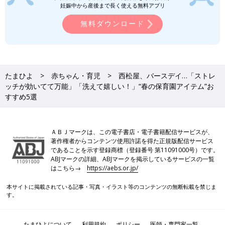
妊娠中から産後まで長く使える無料アプリ
(文：今井あやか)
無料ダウンロード
●記事内容でご紹介している投稿、リンク先は、削除される場合
があります。あらかじめご了承ください。
●記事の内容は2024年3月の情報で、現在と異なる場合がありま
す。
たまひよ
赤ちゃん・育児
西松屋、バースデイ…「ストレ
今井あやか
ッチが効いてて万能」「洗えて嬉しい！」“春の保育園アイテム”お
すすめ5選
3人の子どもを育てる、30代の主婦WEBライター。ブランド子ど
も服の販売員として勤務した経験や、
幼稚園
教諭、幼児食インス
トラクターの資格を生かし、育児や食育、ファッション系記事な
ＡＢＪマークは、この電子書店・電子書籍配信サービスが、
どを執筆しています。夫が激務のため、日々ワンオペ育児に奮闘
著作権者からコンテンツ使用許諾を得た正規版配信サービス
中…
であることを示す登録商標（登録番号 第11091000号）です。
ABJマークの詳細、ABJマークを掲示しているサービスの一覧
西松屋「すべて税込み427円！」「買い
はこちら→
https://aebs.or.jp/
にお店に走った」コスパ最強の人気Tシ
本サイトに掲載されている記事・写真・イラスト等のコンテンツの無断転載を禁じま
ャツ5選
プチプラ価格で大人気の西松屋では、すでに半
す。
袖Tシャツがたくさん販売されています。その
なかでも特に話題を集めているのが、「税込
427円」という低価格でゲットできる半袖Tシャ
たまひよについて
利用規約
ポリシー
医師・専門家一覧