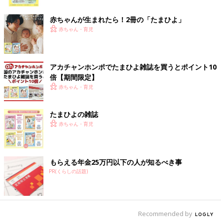
ク
赤ちゃんが生まれたら！2冊の「たまひよ」
赤ちゃん・育児
アカチャンホンポでたまひよ雑誌を買うとポイント10
倍【期間限定】
赤ちゃん・育児
たまひよの雑誌
赤ちゃん・育児
もらえる年金25万円以下の人が知るべき事
出典：Instagramアカウント「hikaluhihi」
PR(くらしの話題)
hikaluhihiさんは、こちらのTシャツを購入。990円とお買い得価
格でゲットできたんだそう。ロゴの雰囲気もオシャレで、どんな
アイテムとも合わせやすそうですよね。明るい色味のデニムとも
Recommended by
相性バッチリ！着回しにも使えますよね。