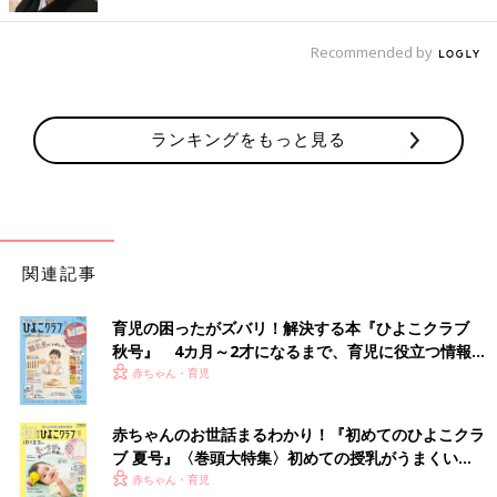
Recommended by
出典：Instagramアカウント「kota.y0328」
kota.y0328さんは、オープンカラーシャツとショートパンツを購
ランキングをもっと見る
入。シンプルでおしゃれなセットアップですよね！トップスはオ
ーバーサイズを選び、ボトムスは細身のお子さんに合わせ、小さ
めサイズをゲットしたんだとか。サラッとした素材感で、快適に
着られそうですよね。
関連記事
明るい色味のデニムとも相性Good！白のロゴT
育児の困ったがズバリ！解決する本『ひよこクラブ
秋号』 4カ月～2才になるまで、育児に役立つ情報が
いっぱい！
赤ちゃん・育児
赤ちゃんのお世話まるわかり！『初めてのひよこクラ
ブ 夏号』〈巻頭大特集〉初めての授乳がうまくい
く！ おっぱい・ミルクの基本と夏のトラブル 解決テ
赤ちゃん・育児