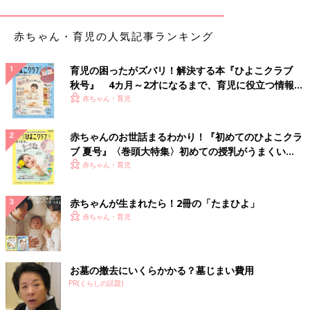
赤ちゃん・育児の人気記事ランキング
育児の困ったがズバリ！解決する本『ひよこクラブ
秋号』 4カ月～2才になるまで、育児に役立つ情報が
いっぱい！
赤ちゃん・育児
赤ちゃんのお世話まるわかり！『初めてのひよこクラ
ブ 夏号』〈巻頭大特集〉初めての授乳がうまくい
く！ おっぱい・ミルクの基本と夏のトラブル 解決テ
赤ちゃん・育児
ク
赤ちゃんが生まれたら！2冊の「たまひよ」
赤ちゃん・育児
お墓の撤去にいくらかかる？墓じまい費用
PR(くらしの話題)