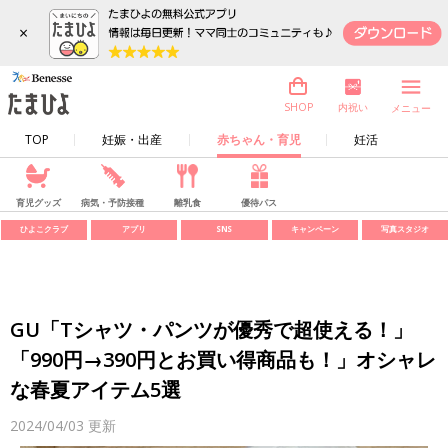
×
内祝い
SHOP
メニュー
TOP
妊娠・出産
赤ちゃん・育児
妊活
育児グッズ
病気・予防接種
離乳食
優待パス
ひよこクラブ
アプリ
SNS
キャンペーン
写真スタジオ
GU「Tシャツ・パンツが優秀で超使える！」
「990円→390円とお買い得商品も！」オシャレ
な春夏アイテム5選
2024/04/03
更新