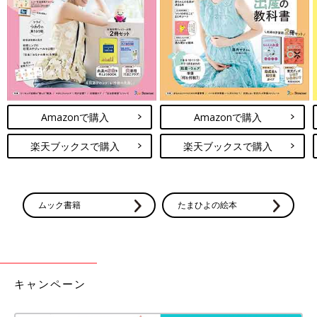
Amazonで購入
Amazonで購入
楽天ブックスで購入
楽天ブックスで購入
ムック書籍
たまひよの絵本
出典：Instagramアカウント「nao_spkids.mama」
なおーぬさんは、こちらの「サマナルパンツ」を購入。なんと！
990円→390円とかなりお安くゲットできたんだとか。パープル
キャンペーン
＆ブルーと色味がキュート！ギンガムチェックに花柄をONした
デザインも可愛らしいですよね。