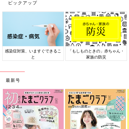
ピックアップ
出典：Instagramアカウント「y.m_babys」
y.m_babysさんは、胸ポケットつきのTシャツを購入。
GU
の無地
Tシャツは本当に優秀で使いやすい！ととってもお気に入りのよ
うですよ。綿100%のものも多く、無地のTシャツは、ほぼGUで
ゲットしているんだとか。まさに使えるTシャツですね♪
感染症対策、いますぐできるこ
「もしものときの」赤ちゃん・
なんと990円→390円に値下げ！「サマナルパン
と
家族の防災
ツ」
最新号