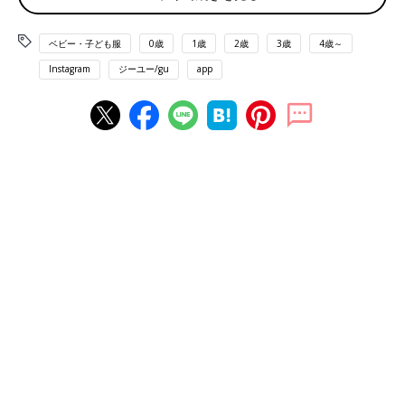
ベビー・子ども服
0歳
1歳
2歳
3歳
4歳～
Instagram
ジーユー/gu
app
出典：Instagramアカウント「_____s.diary_____」
souさんは、こちらのサマナルパンツを購入。マリンボタンがな
んとも可愛すぎますよね！990円とプチプラ価格でゲットできた
んだそう。ポケット部分の黒のラインも高見えする印象ですよ
ね。これは春夏に活躍してくれそうですっ♪
おしゃれなセットアップ！オープンカラーシャツと
ショートパンツ