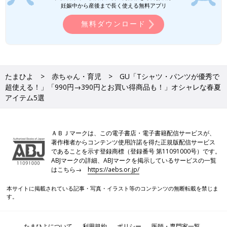
で使えるものばかり♪」カジュアルアイ
妊娠中から産後まで長く使える無料アプリ
テム4選
少しずつ暖かくなり、お外遊びをする時間も増
無料ダウンロード
えてくるかと思います。ただいまGUでは、お
外遊びにピッタリなカジュアルアイテムが豊富
に展開されており、どれも可愛いものばかり！
今回は、GUのおすすめカジュアルアイテムを
ご紹介します。
GU baby「飛ぶように売れる！」「ディ
たまひよ
赤ちゃん・育児
GU「Tシャツ・パンツが優秀で
ズニーコラボもアツい！」大人気★サマ
超使える！」「990円→390円とお買い得商品も！」オシャレな春夏
ナルパンツ5選
不動の人気！サマナルパンツが飛ぶように売れ
アイテム5選
ているようです。伸縮性があり履きやすく、肌
触りも良いと子どもからも大人気なんだとか。
ディズニーコラボの可愛いデザインにも注目で
す。今回はおすすめのサマナルパンツをご紹介
ＡＢＪマークは、この電子書店・電子書籍配信サービスが、
GUの記事一覧
します。
著作権者からコンテンツ使用許諾を得た正規版配信サービス
であることを示す登録商標（登録番号 第11091000号）です。
ABJマークの詳細、ABJマークを掲示しているサービスの一覧
はこちら→
https://aebs.or.jp/
本サイトに掲載されている記事・写真・イラスト等のコンテンツの無断転載を禁じま
す。
たまひよについて
利用規約
ポリシー
医師・専門家一覧