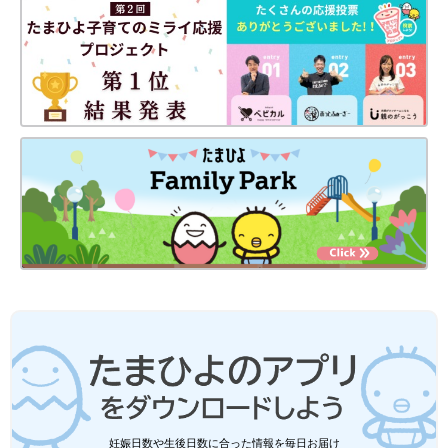
GU baby「これからの時期に大活躍！」
「動きやすく、着心地も◎」超使える★
ロンT＆半袖Tシャツ4選
春が近づき、少しずつ暖かくなってきましたよ
ね。GUでは、可愛らしいロンTと半袖Tシャツ
が販売されており、これからの時期に大活躍す
るものばかり！中には値下げされているものも
あるので、これから使うのならオトクに手に入
GUのアイテムは可愛らしくて使いやすいものばかりでしたよ
れておくのもおすすめですよ♪ 今回はそんな
ね。なかにはお買い得商品もあるので、オトクなアイテムを見つ
GUのロンT＆半袖Tシャツをご紹介します。
けたら即ゲットがおすすめ！今から使えるアイテムも多くそろっ
ているので、宝探しのように見つけてみるのもアリかも♪ ぜひチ
ェックしてみてくださいね。
(文・水川ちさ)
●記事内容でご紹介している投稿、リンク先は、削除される場合
があります。あらかじめご了承ください。
●記事の内容は2024年3月の情報で、現在と異なる場合がありま
す。
●記事内の価格はすべて税込み、2024年3月時点のものです。
GUキッズ「思いきり遊べる！」「春ま
妊娠日数や生後日数に合った情報を毎日お届け