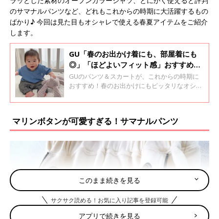
ラッとした素材のオープンカラーシャツ、とにかく使えると評判
のサマナルパンツなど、どれもこれからの時期に大活躍するもの
ばかり♪ 今回は見た目もオシャレで使える春夏アイテムをご紹介
します。
GU「春のお出かけ着にも、部屋着にも
◎」「ほどよいフィット感」おすすめ★
パンツ＆スカート5選
GUのパンツ＆スカートが、これからの時期に
おすすめ！春のお出かけにもピッタリなオシャ
レなデザインばかりで、これからの時期に大活
躍すること間違いなしです♪ ほどよいフィット
感で、動きやすいつくりなのも特徴！今回はそ
マリンボタンが可愛すぎる！サマナルパンツ
んなGUの、おすすめパンツ・スカートをご紹
介します。
このまま続きを見る
サクサク読める！お気に入り記事を登録可能
アプリで続きを見る