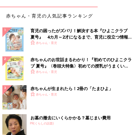
小徳 高校は神奈川県の私立高校に進学したのですが、修学旅行
の行先が長崎県でした。自由行動の時間が１日あり、僕たちのグ
赤ちゃん・育児の人気記事ランキング
ループは伊王島に行くことを選びました。島を散策したり、海で
遊ぶことが目的でした。伊王島は、とても美しい島で、海はきれ
いで白い教会や温泉もあり、食事はおいしくて、とてもすてきな
育児の困ったがズバリ！解決する本『ひよこクラブ
場所だなと思いました。
夏号』 4カ月～2才になるまで、育児に役立つ情報が
いっぱい！
赤ちゃん・育児
ところが、島には常駐の医師がいないと聞き、驚きました。医師
は日中だけフェリーで島に来るのですが、夕方には本土に帰って
赤ちゃんのお世話まるわかり！『初めてのひよこクラ
しまうそうです。「もし島の人が夜中に体調を崩したり、けがを
ブ 夏号』〈巻頭大特集〉初めての授乳がうまくい
したりしたらどうしたらいいんだろう」と感じました。僕自身
く！ おっぱい・ミルクの基本と夏のトラブル 解決テ
赤ちゃん・育児
は、すぐそばに医師である父がいたので、ちょっとしたことでも
ク
すぐ診てもらえました。だから、具合が悪いときにすぐ医師に診
赤ちゃんが生まれたら！2冊の「たまひよ」
察してもらえないのは、島の人たちはどんなに心細いだろうと思
赤ちゃん・育児
ったんです。
そのときに「自分が離島で医師として働けばいいんだ」と考えた
のが最初のきっかけです。
お墓の撤去にいくらかかる？墓じまい費用
PR(くらしの話題)
東京の大学の医学部に進学。医師の将来を思いなが