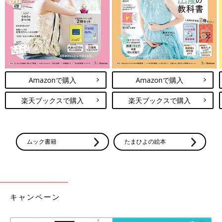
泉がいっぱいあって魅力的でした。ここで働きたいと思ったんで
す。そこで2年間、研修医として経験を積むことになりました。
――改めて離島医療に出合うことになったのですか？
小徳 そうなんです。Dr.コトーのモデルになった先生の話を聞
いて「そういえば自分は医学部の入試の面接で離島医療をしたい
Amazonで購入
Amazonで購入
と言ってたな」と、ようやく思い出したんです。そこから改めて
意欲がわいてきました。
楽天ブックスで購入
楽天ブックスで購入
「離島医療に関心があって東京から来ました」と言うと、たくさ
んの先生方が「離島ではこの技術が必要だよ」と、いろいろ教え
てくれました。麻酔科の先生が「島では麻酔も使えるようになっ
ムック書籍
たまひよの絵本
たほうがいい」と指導してくれ、大きな病院であれば技師がして
くれるレントゲン撮影やCT撮影も「島では自分で撮ったりする
よ」と言われて撮影の練習もしました。おかげで、科をまたぎ、
総合的に勉強することができました。
キャンペーン
研修医として過ごす間に、屋久島、種子島、口之永良部島（くち
のえらぶじま）などの島の病院、診療所でも研修しました。その