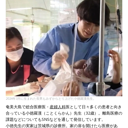
2024年3月に生まれた長男もみずからとり上げた小徳羅漢先生。
奄美大島で総合医療医・
産婦人科
医として日々多くの患者と向き
合っている小徳羅漢（ことくらかん）先生（32歳）。離島医療の
課題などについてもSNSなどを通して発信しています。
小徳先生の実家は茨城県の診療所。家の扉を開けたら医療があ