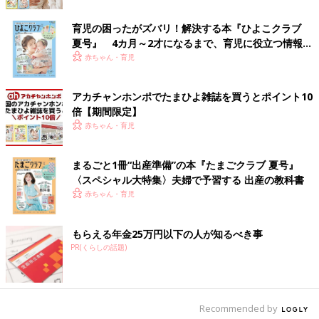
にしていたのでしょうか？
育児の困ったがズバリ！解決する本『ひよこクラブ
小徳 それが大学時代は目標を見失い、勉強への興味が薄れてし
夏号』 4カ月～2才になるまで、育児に役立つ情報が
まったんです。というのも、僕が進学した東京医科歯科大学は、
いっぱい！
赤ちゃん・育児
研究者や世界で活躍する医師を育てるのを目的とした大学です。
離島医療に関する授業もほとんどなく、卒業後は大学病院に残っ
アカチャンホンポでたまひよ雑誌を買うとポイント10
て最新医療を研究するのが当たり前というような雰囲気でした。
倍【期間限定】
赤ちゃん・育児
もちろん、専門的な知識を深め、重い病気と向き合う医師はすば
らしい存在だと思います。でも、僕の医師のイメージは、町医者
として多くの患者さんと触れ合う父の姿でした。だから、大学の
まるごと1冊“出産準備”の本『たまごクラブ 夏号』
雰囲気にギャップを感じることが多くて…。
〈スペシャル大特集〉夫婦で予習する 出産の教科書
赤ちゃん・育児
あるとき実習で、外科の先生と一緒に病室を回った際、入院患者
さんが風邪をひいたと訴えたんです。すると外科の先生は「じゃ
もらえる年金25万円以下の人が知るべき事
あ内科に相談しよう」と言っていました。その様子を見て「自分
PR(くらしの話題)
の専門以外のことを診察しないのは、僕がめざす道ではない」と
思ってしまったんです。
医師という職業に対して失望し、勉強はあまりしなくなりまし
Recommended by
た。医学部を卒業したら医師にしかなれないのであれば、在学中