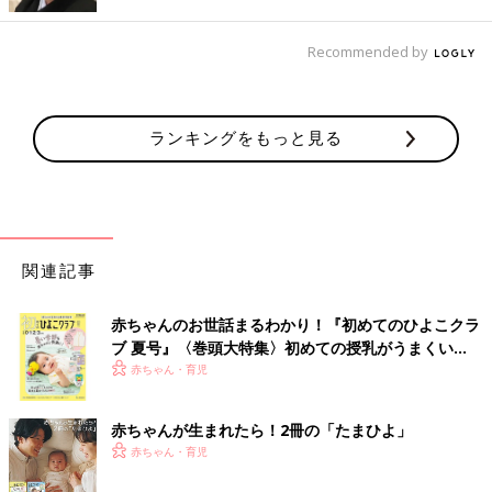
らも悩み、さまざまなアルバイトも経験
Recommended by
ランキングをもっと見る
関連記事
赤ちゃんのお世話まるわかり！『初めてのひよこクラ
ブ 夏号』〈巻頭大特集〉初めての授乳がうまくい
く！ おっぱい・ミルクの基本と夏のトラブル 解決テ
赤ちゃん・育児
ク
赤ちゃんが生まれたら！2冊の「たまひよ」
離島医療に取り組むまでの経緯を語る小徳先生。
赤ちゃん・育児
――その後、医大に進学したそうですが、ずっと離島医療を目標