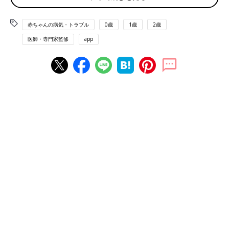
赤ちゃんの病気・トラブル
0歳
1歳
2歳
医師・専門家監修
app
茨城で診療所をしているお父さんの手伝いをしたときの1枚です。
――小徳先生が医師になろうと思ったきっかけを教えてくださ
い。
小徳先生（以下敬称略） 父が医師で、茨城県で診療所を開いて
います。そのため僕は、生まれたときから家の扉を開いたらすぐ
診療所という環境で育ちました。父は昔ながらの町医者で、内科
から整形外科、精神科など、さまざまな症状の患者さんを診てい
ました。自転車に乗り老人ホームなどに診療に行くこともありま
した。そんな父がかっこよくて、医師というのがとても身近な将
来の道であったことはあると思います。「自分もいずれはそんな
父みたいな町医師になるだろう」と思っていました。
――離島医療に関心をもったのはいつころでしょうか？