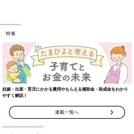
に医学以外のことをたくさん経験しようと学校の外に飛び出しま
した。カメラマンや映画のエキストラ、マッサージ屋のアルバイ
トをしてみたり、子どもたちの遠足に付き添う遠足のお兄さんを
してみたり、LGBTQの人たちのパーティーに参加したり…。今
思えば、そのときの経験が医師になってから活かされています。
特集
広い社会を見られたし、世の中にはいろんな人がいると学べまし
た。もし病院しか知らないまま医師になっていたら、「世の中に
は多様な人がいる」と頭でわかっていても、理解しきれなかった
かもしれません。
地域医療の実習で全国を回り、鹿児島県の病院の居
心地のよさに感動。
妊娠・出産・育児にかかる費用やもらえる補助金・助成金をわかり
やすく解説！
連載一覧へ