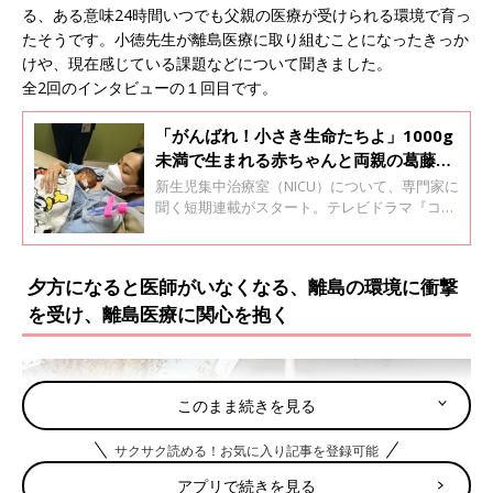
る、ある意味24時間いつでも父親の医療が受けられる環境で育っ
たそうです。小徳先生が離島医療に取り組むことになったきっか
けや、現在感じている課題などについて聞きました。
全2回のインタビューの１回目です。
「がんばれ！小さき生命たちよ」1000g
未満で生まれる赤ちゃんと両親の葛藤と
戸惑い、そして笑顔～新生児医療の現場
新生児集中治療室（NICU）について、専門家に
から～【新生児科医・豊島勝昭】
聞く短期連載がスタート。テレビドラマ『コウ
ノドリ』でも監修を務め、地元の小中高校で
「NICU命の授業」を続けている神奈川県立こど
も医療センター周産期医療センター豊島勝昭先
夕方になると医師がいなくなる、離島の環境に衝撃
生に話を聞きます。今回は、NICUに入院する赤
を受け、離島医療に関心を抱く
ちゃんと家族はどんな状況なのか、NICUの医療
はどんなものか、などについて聞きました。
このまま続きを見る
サクサク読める！お気に入り記事を登録可能
アプリで続きを見る