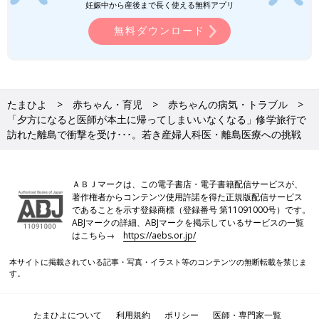
妊娠中から産後まで長く使える無料アプリ
無料ダウンロード
たまひよ
赤ちゃん・育児
赤ちゃんの病気・トラブル
小徳先生は総合医療医、産婦人科医としてさまざまな症状の患者を診察します。
「夕方になると医師が本土に帰ってしまいいなくなる」修学旅行で
――小徳先生は総合診療医でもあり、産婦人科医でもあります。
訪れた離島で衝撃を受け･･･。若き産婦人科医・離島医療への挑戦
産婦人科を学ぼうと思ったのはなぜでしょうか？
小徳 甑島で毎年、数百人単位で人口が減っていく現実を目の当
ＡＢＪマークは、この電子書店・電子書籍配信サービスが、
たりにしたんです。このままだと、何年後かには島が無くなって
著作権者からコンテンツ使用許諾を得た正規版配信サービス
しまうのではないかと危機感を抱きました。人口減少を止めるに
であることを示す登録商標（登録番号 第11091000号）です。
ABJマークの詳細、ABJマークを掲示しているサービスの一覧
はどうしたらいいか考えた結果「子どもが生まれない島は人口が
はこちら→
https://aebs.or.jp/
増えない」という単純なことに気づきました。
本サイトに掲載されている記事・写真・イラスト等のコンテンツの無断転載を禁じま
そのために必要なのは、女性が元気で過ごせるよう、婦人健診や
す。
妊婦検診ができ、お産もとれる産婦人科医の存在だと考えまし
た。
たまひよについて
利用規約
ポリシー
医師・専門家一覧