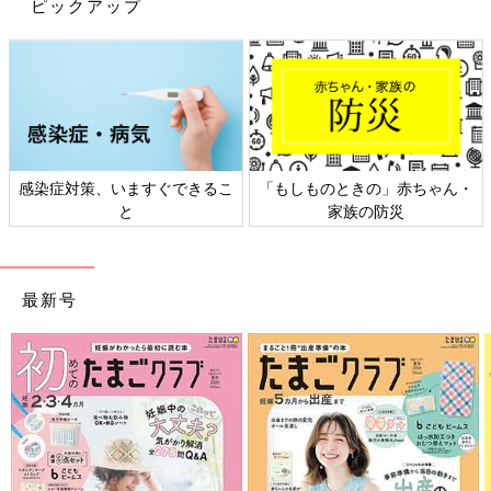
ピックアップ
感染症対策、いますぐできるこ
「もしものときの」赤ちゃん・
美しい景色が広がる離島で、持続可能な医療を提供したいと小徳先生は話します。
と
家族の防災
長女と一緒に。
――再び離島医療に関心を持つようになったのはいつごろでしょ
うか？何かきっかけがありましたか？
最新号
小徳 大学を卒業したら「風邪のような日常的に見られる疾患く
らいは診られるようになりたい。大学病院ではそれは学べない」
と思ったので、日本全国のさまざまな病院を見学に行ったんで
す。そのときに訪れた鹿児島県の鹿児島市医師会病院で「鹿児島
県の甑島（こしきじま）にはDr.コトーのモデルになった先生が
まだ働いているよ。うちの病院では地域研修で甑島に行けるよ」
と聞いて、一気に離島医療の夢を思い出しました。また、鹿児島
県自体が人が優しくて、あたたかくて、ごはんもおいしくて、温