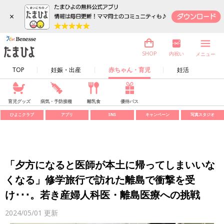
×
内祝い
SHOP
メニュー
TOP
妊娠・出産
赤ちゃん・育児
妊活
育児グッズ
病気・予防接種
離乳食
優待パス
ひよこクラブ
アプリ
SNS
キャンペーン
写真スタジオ
「夕方になると医師が本土に帰ってしまいいな
くなる」修学旅行で訪れた離島で衝撃を受
け･･･。若き産婦人科医・離島医療への挑戦
2024/05/01
更新