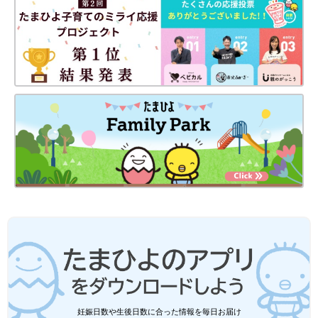
ときに、島によってさまざまな医療の形があると学びました。急
患がいるとドクターヘリで迎えに行く島や、看護師だけが常駐し
ている島もありました。高校時代の修学旅行で伊王島に常駐の医
師がいないことに驚いたのですが、実は伊王島のような医療環境
の地域は少なくないと実感しました。
研修医2年目では、漫画や映画になった『Dr.コトー診療所』のモ
デルである甑島の瀬戸上健二郎先生のもとで1カ月研修を受ける
ことができました。実際に離島医療の現場で働いてみて、「島の
診療所には医師が1人だけのことが多い。だから小児科も整形外
科も内科も、救急もすべて対応できる総合診療医になる必要があ
る」と、改めて感じたんです。
女性が元気で過ごせることで人口減少も食い止めら
れると考え「産科総合診療医」をめざすことに
妊娠日数や生後日数に合った情報を毎日お届け