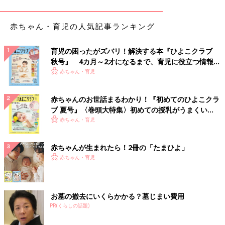
もしいつか自分に孫ができたら、お背中カイカイを受け継いでい
きたいなぁなんて夢がふくらみます。
赤ちゃん・育児の人気記事ランキング
新派閥登場！『ママの腕スリスリ』
育児の困ったがズバリ！解決する本『ひよこクラブ
秋号』 4カ月～2才になるまで、育児に役立つ情報が
ちなみに息子はというと、どうやら『お背中カイカイ』はそこま
いっぱい！
赤ちゃん・育児
で求めておらず、ハマっていない様子。その代わり、寝る前は必
ず一心不乱に私のパジャマの袖をめくり、私の腕におでこや唇、
赤ちゃんのお世話まるわかり！『初めてのひよこクラ
顔面を擦り付ける『ママの腕スリスリ』という謎のリラックス方
ブ 夏号』〈巻頭大特集〉初めての授乳がうまくい
法がお気に入りの様子。
く！ おっぱい・ミルクの基本と夏のトラブル 解決テ
赤ちゃん・育児
ク
左手はカイカイ、右手はスリスリ。毎晩私の両手は大忙しです
赤ちゃんが生まれたら！2冊の「たまひよ」
が、これもきっと今だけのお楽しみですね。「もう、1人で寝
赤ちゃん・育児
る」と言われてしまうその日まで、求めてくれる日が続く限り、
自分の眠けと闘いつつこの瞬間の幸せをかみしめながら、今夜も
夢の中へ行くのでした。
お墓の撤去にいくらかかる？墓じまい費用
文・写真／吉田明世 構成／たまひよONLINE編集部
PR(くらしの話題)