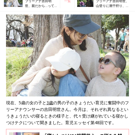
フリーアナ吉田明
一覧
フリーアナ吉田明世、
世、親だから…って
山登りに潮干狩り、田
あきらめない、チャ
植え…この春、家族で
レンジし続ける理由
挑戦してよかったこと
とは
BEST３！
現在、5歳の女の子と
3歳
の男の子のきょうだい育児に奮闘中のフ
リーアナウンサーの吉田明世さん。今月は、それぞれ異なるとい
うきょうだいの寝るときの様子と、代々受け継がれている寝かし
つけテクについて聞きました。育児エッセイ第48回です。