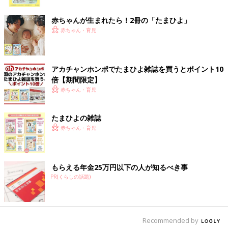
ク
前の話
次の話
フリーアナ吉田明
一覧
フリーアナ吉田明世、
赤ちゃんが生まれたら！2冊の「たまひよ」
世、親だから…って
山登りに潮干狩り、田
あきらめない、チャ
植え…この春、家族で
赤ちゃん・育児
レンジし続ける理由
挑戦してよかったこと
とは
BEST３！
アカチャンホンポでたまひよ雑誌を買うとポイント10
倍【期間限定】
赤ちゃん・育児
たまひよの雑誌
赤ちゃん・育児
もらえる年金25万円以下の人が知るべき事
PR(くらしの話題)
Recommended by