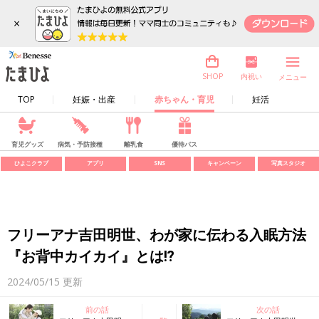
×
内祝い
SHOP
メニュー
TOP
妊娠・出産
赤ちゃん・育児
妊活
育児グッズ
病気・予防接種
離乳食
優待パス
ひよこクラブ
アプリ
SNS
キャンペーン
写真スタジオ
フリーアナ吉田明世、わが家に伝わる入眠方法
『お背中カイカイ』とは⁉
2024/05/15
更新
前の話
次の話