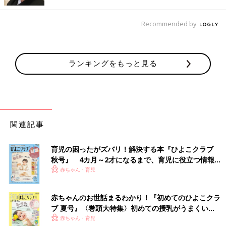
●記事の内容は2024年4月の情報で、現在と異なる場合がありま
す。
Recommended by
山田ローラ、きょうだいなのにこうも異
なる？！子どもが寝つくときのスタイル
7才の双子、3才の女の子、2022年9月には4人
ランキングをもっと見る
目を出産した4児のママであり、たまひよ
ONLINEの連載が人気の山田ローラさん。現在
は、九州のチームでプレーするラグビー元日本
代表の山田章仁選手とともに福岡県での生活を
吉田明世さん（よしだあきよ）
満喫中の山田ファミリー。今回は、子どもたち
それぞれの、個性あふれる寝つくときのスタイ
関連記事
ルをリポートしてくれました。
PROFILE
1988年生まれ。2018年5月に女の子を、2020年12月に男の子を
出産した。TBSのアナウンサーを経て、19年にフリーとなり、東
育児の困ったがズバリ！解決する本『ひよこクラブ
秋号』 4カ月～2才になるまで、育児に役立つ情報が
京FM「ONE MORNING」（月～金6時～9時）「THE
いっぱい！
赤ちゃん・育児
TRAD」（月・火15時～16時55分）レギュラー。ほかにTV、イ
ベント、コラム連載など幅広く活躍中。保育士資格のほか、絵本
専門士の資格も取得。2022年、初の絵本「はやくちよこれい
赤ちゃんのお世話まるわかり！『初めてのひよこクラ
と」（インプレス）を出版。
ブ 夏号』〈巻頭大特集〉初めての授乳がうまくい
く！ おっぱい・ミルクの基本と夏のトラブル 解決テ
赤ちゃん・育児