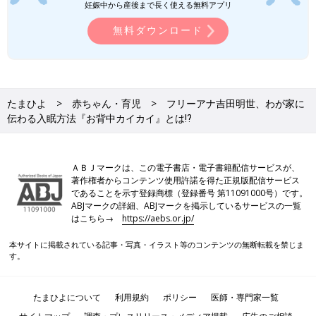
妊娠中から産後まで長く使える無料アプリ
無料ダウンロード
たまひよ
赤ちゃん・育児
フリーアナ吉田明世、わが家に
伝わる入眠方法『お背中カイカイ』とは⁉
ＡＢＪマークは、この電子書店・電子書籍配信サービスが、
著作権者からコンテンツ使用許諾を得た正規版配信サービス
であることを示す登録商標（登録番号 第11091000号）です。
ABJマークの詳細、ABJマークを掲示しているサービスの一覧
はこちら→
https://aebs.or.jp/
本サイトに掲載されている記事・写真・イラスト等のコンテンツの無断転載を禁じま
す。
たまひよについて
利用規約
ポリシー
医師・専門家一覧