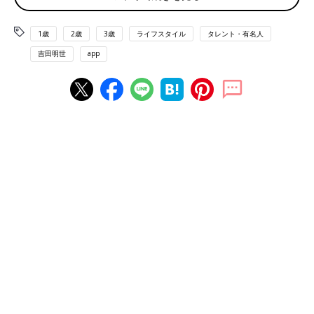
カイカイは、寝る前の大好きな時間でした。
1歳
2歳
3歳
ライフスタイル
タレント・有名人
そんな私もいつの間にか成長し、1人で眠るようになってからは
自分が昔カイカイしてもらっていたこと自体をすっかり忘れてい
吉田明世
app
たのですが、ある日突然、娘に「ママ、カイカイして」と頼まれ
たことにより、30年ぶりに当時の記憶がよみがえりました。
一体どこでカイカイの気持ち良さを覚えたのか？と思ったら、ど
うやら娘が実家に泊まったときに、私の母が娘の背中をカイカイ
して寝かしつけていたようです。カイカイの気持ちよさを知って
しまった娘。私がカイカイすると「ママのカイカイより、ばあば
のカイカイのほうが気持ちいいんだよなぁ」と発言するところ
も、昔の自分と同じなもんで笑ってしまいます。(家事仕事歴は
もちろん母のほうが先輩ですから、指先のカサカサ具合も母には
かないません。笑)
ひょっとしたら、この『お背中カイカイ』は祖母のまた祖母、そ
のまた祖母と、世代を超えていつの間にか受け継がれていたのか
もしれません。今となっては祖母に聞くことはかないませんが、
母から子へ受け継ぐものは、愛情表現の一つとしてこんなところ
で現れるのかもしれないなと思うととてもうれしい気持ちになり
ました。