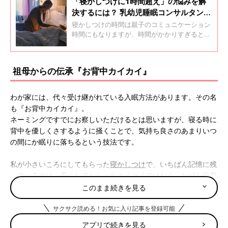
「寝かしつけに1時間超え」の悩みを解
決するには？ 乳幼児睡眠コンサルタント
が寝かしつけ時短のポイントをアドバイ
寝かしつけの時間は親子のコミュニケーション
ス
時間にもなりますが、時間がかかりすぎると、
負担になることも。そこで、「たまひよ」アプ
リユーザーへのアンケートで集めたみんなの寝
かしつけに関する声を紹介するともに、乳幼児
祖母からの伝承『お背中カイカイ』
睡眠コンサルタントのねんねママ（和氣春花）
さんに、子どもの寝かしつけについてアドバイ
スを聞きました。
わが家には、代々受け継がれている入眠方法があります。その名
も『お背中カイカイ』。
ネーミングですでにお察しいただけるとは思いますが、寝る時に
背中を優しくさするように掻くことで、気持ち良さのあまりいつ
の間にか眠りに落ちるという技法です。
私が小さいころにしてもらった
寝かしつけ
で、いちばん記憶に残
っているのは、母にしてもらったカイカイではなく、なぜか祖母
にしてもらったカイカイでした。
このまま続きを見る
祖母の家に泊まりに行った際、日々の家事仕事により少しカサカ
サクサク読める！お気に入り記事を登録可能
サした祖母の指先がなんとも気持ちよくて…。母と離れて眠るこ
との寂しさを忘れることができるほどの効力をもつ祖母のお背中
アプリで続きを見る