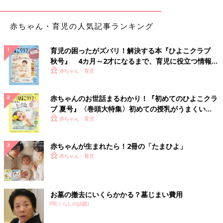
覚悟はしていても、産後の傷の痛みは「こんなに痛いとは…」の
赤ちゃん・育児の人気記事ランキング
声が多いようです。
その他、汗っかきになったり、腹痛が起きるようになったりと体
育児の困ったがズバリ！解決する本『ひよこクラブ
質が変わったように感じる人も。
秋号』 4カ月～2才になるまで、育児に役立つ情報が
産後のママたちの変化について、助産師の岸本志織さんに聞きま
いっぱい！
赤ちゃん・育児
した。
出産時の痛みも２ヶ月経てば…
赤ちゃんのお世話まるわかり！『初めてのひよこクラ
ブ 夏号』〈巻頭大特集〉初めての授乳がうまくい
く！ おっぱい・ミルクの基本と夏のトラブル 解決テ
赤ちゃん・育児
「出産のお股の傷の痛み…想像以上に痛かったという声はよく聞
ク
きます。
私自身も、『お股とお尻が爆発、破壊された！』と言いながら、
赤ちゃんが生まれたら！2冊の「たまひよ」
トイレは恐怖で行きたくないし、円座クッションなしでは生活で
赤ちゃん・育児
きず、今後、ちゃんと椅子に座れる日はくるのか…なんて不安を
抱えながら入院中を過ごしていたことを覚えています。
お墓の撤去にいくらかかる？墓じまい費用
それもそのはず。妊娠出産によって、膣、肛門、骨盤底筋群、腹
PR(くらしの話題)
筋、ホルモンバランス等、すべてが大ダメージを受けているので
す。