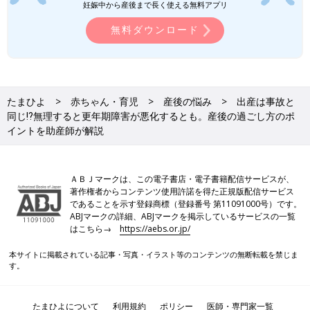
妊娠中から産後まで長く使える無料アプリ
無料ダウンロード
たまひよ
赤ちゃん・育児
産後の悩み
出産は事故と
同じ⁉無理すると更年期障害が悪化するとも。産後の過ごし方のポ
イントを助産師が解説
ＡＢＪマークは、この電子書店・電子書籍配信サービスが、
著作権者からコンテンツ使用許諾を得た正規版配信サービス
であることを示す登録商標（登録番号 第11091000号）です。
ABJマークの詳細、ABJマークを掲示しているサービスの一覧
はこちら→
https://aebs.or.jp/
本サイトに掲載されている記事・写真・イラスト等のコンテンツの無断転載を禁じま
す。
たまひよについて
利用規約
ポリシー
医師・専門家一覧