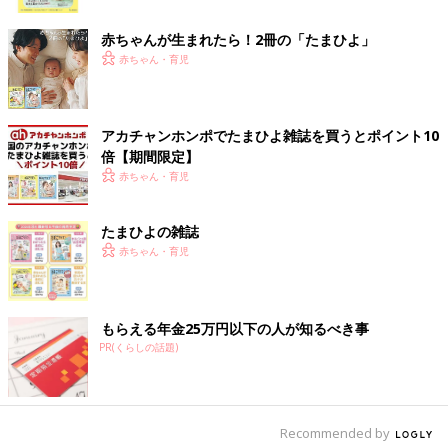
ク
そして、これはお股だけでなく、産後の身体の不調すべてに対し
て言えることです（体型戻しにも有効ですよ！）。
赤ちゃんが生まれたら！2冊の「たまひよ」
赤ちゃん・育児
そのためにも、周囲による産後のサポートは必須です。家族内で
の役割分担、産後ケアサービスや家事代行等の利用、あらゆるも
のを最大限に利用しながら、出産前から準備を整えていけるのが
アカチャンホンポでたまひよ雑誌を買うとポイント10
理想です。産後に無理をしてしまうと、更年期障害が悪化しやす
倍【期間限定】
くなるともいわれています。
赤ちゃん・育児
自分のため、家族のため、かわいい我が子のためにも、ご自身の
たまひよの雑誌
身体を最優先して労わってお過ごしくださいね」（岸本志織さ
赤ちゃん・育児
ん）
産後１ヶ月は安静にとよく言われますが、その時の無理が更年期
にまで関わるのですね。ぜひ身体を労ってほしいと思います。
もらえる年金25万円以下の人が知るべき事
（取材／文・橋本真理子）
PR(くらしの話題)
岸本志織さん
Recommended by