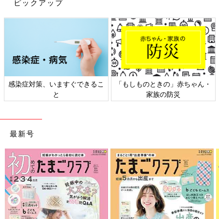
ピックアップ
PROFILE）
助
産院
fillme代表。ママたちが心身を緩め、ご機嫌になること
が、家族みんなの笑顔に繋がると考え、地域を中心に活動。妊活
から、妊娠、出産、育児のことまでオンライン相談も実施。ベビ
感染症対策、いますぐできるこ
「もしものときの」赤ちゃん・
ーマッサージや性教育が得意。男児の母として、育児も奮闘中。
と
家族の防災
※文中のコメントは「ウィメンズパーク」(2022年1月末まで)の投
稿を再編集したものです。
※この記事は「たまひよONLINE」で過去に公開されたもので
最新号
す。
※記事の内容は2022年12月の情報で、現在と異なる場合がありま
す。
産後のセックス「再開した」は43％。
「産後半年は子宮を休めるためセックス
NG？」「産後は子宮内がきれいだから
「たまひよ」アプリユーザーで、出産したママ
妊娠しやすいって本当？」の謎に迫る
に「産後のセックスは再開しましたか？」と、