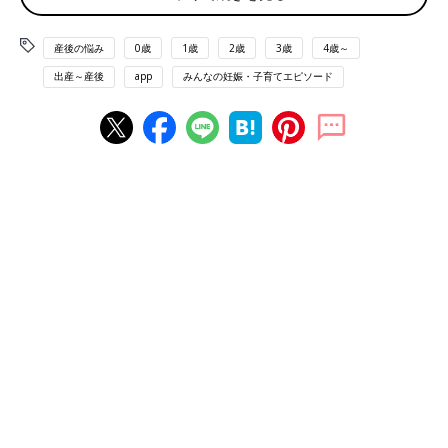
（みみやー）
「産後、めちゃくちゃ汗をかくようになりました。ホットフラッ
産後の悩み
0歳
1歳
2歳
3歳
4歳～
シュかっていうレベルでした。子どもは8月生まれで暑かったの
出産～産後
app
みんなの妊娠・子育てエピソード
もあり、お世話中も汗だくでした」（のん）
「あまりの体型の戻らなさにびっくりしています。少しずつ体重
は戻っているのに、体型はなぜか戻らず。妊娠前、ズボンはSサ
イズを着ていたのに、腰の部分が入らなくてLサイズに。未だに
妊娠中のズボン履く時があります」（re-）
「なぜか、よく腹痛を起こすようになり、トイレタイムが長くな
るので、夏でもアイスや冷たいものを食べないようになりまし
た。私のアイス再開はいつになるやら」（ゆき）
最後に、とても多かった声を２つ。
「授乳で毎回乳首から流血。そんなの聞いてない！」（AIBO）
「
会陰切開
をしたので、出産後のトイレがこんなに怖いと知りま
せんでした…」（やぶき）