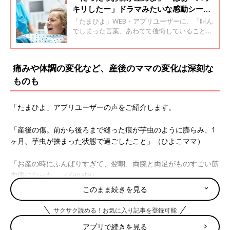
キリしたー」ドラマみたいな感動シーン
は夢物語。出産時に母が叫んだ爆笑エピ
「たまひよ」WEB・アプリユーザーに、「叫ん
ソード集。助産師さんからのアドバイス
でしまった言葉、あわてて後悔していることな
ど思わず笑ってしまう出産エピソードを教えて
も
ください。」と、募集したところたくさんのエ
ピソードが届きました。 生まれた瞬間、涙涙涙
痛みや体調の変化など、産後のママの変化は深刻な
で「生まれてくれてありがとう」とつぶやい
ものも
て、赤ちゃんと感動の対面……を果たした母は
少数派。現実はもっと厳しく、そしてシュール
なようです。 思い描いていた通りにはいかない
「たまひよ」アプリユーザーの声をご紹介します。
ことの多い出産の心構えやバースプランの立て
方について、助産師の濵脇先生にアドバイスも
いただきました。
「産後の傷。前から後ろまで縫った痕が芋虫のように膨らみ、1
ヶ月、芋虫が挟まった状態で過ごしたこと」（ひよこママ）
「お産の時にふんばりすぎて、翌朝、両腕と両足がものすごい筋
肉痛になった」（Kanata）
このまま続きを見る
「出産後、お股の激痛で座れなくて、ご飯が食べられませんでし
た。先生が来てくれた時に相談したら、
授乳
中でも飲める鎮痛剤
サクサク読める！お気に入り記事を登録可能
を出してくれて、薬がダメだと思っていたので助かりました…」
アプリで続きを見る