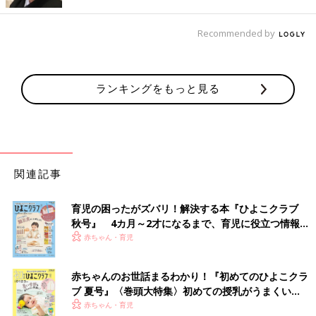
体質が変わるのも納得です（出産は全治2ヶ月の交通事故と同じ
と言われていますからね…
帝王切開
はその２倍とも）。
Recommended by
ですが、永遠に続くかと思われた痛みも、産後2ヶ月を過ぎた頃
にはすっかり忘れてしまいました。そんな経験からも言えること
ランキングをもっと見る
は、『大丈夫。会陰切開の傷はきれいに治るから、時が経つのを
待つのみ』ということです。
お股の痛みを早く回復させるコツを尋ねられることもあります
が、『安静にする』。これに尽きます。
少なくとも産後1ヶ月は、自分のことと赤ちゃんのお世話以外の
関連記事
ことは何もしないくらいの気持ちで、なるべく横になる時間を多
くすることを強くお勧めします。
育児の困ったがズバリ！解決する本『ひよこクラブ
秋号』 4カ月～2才になるまで、育児に役立つ情報が
・創部に重力による負担をかけない
いっぱい！
赤ちゃん・育児
・血流をよくさせる
・バランスのとれた食事で栄養をしっかりとる（タンパク質大
赤ちゃんのお世話まるわかり！『初めてのひよこクラ
事！）
ブ 夏号』〈巻頭大特集〉初めての授乳がうまくい
・こまめに休息をとる
く！ おっぱい・ミルクの基本と夏のトラブル 解決テ
赤ちゃん・育児
これらがポイントです。