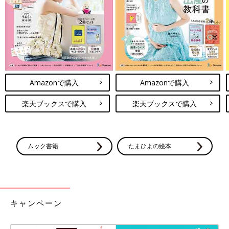
質問。「再開していない」が約5割と高い数字
【専門家】
になりました。「再開した」というママでもス
ムーズに再開……という人は少数派のようで
す。総合病院・クリニック・助産院など様々な
場所に勤務し、これまでに数千人の母子のケア
に携わられた助産師の浜脇文子先生に聞きまし
た。
Amazonで購入
Amazonで購入
楽天ブックスで購入
楽天ブックスで購入
ムック書籍
たまひよの絵本
キャンペーン