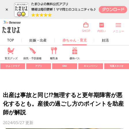
×
内祝い
SHOP
メニュー
TOP
妊娠・出産
赤ちゃん・育児
妊活
育児グッズ
病気・予防接種
離乳食
優待パス
ひよこクラブ
アプリ
SNS
キャンペーン
写真スタジオ
出産は事故と同じ⁉無理すると更年期障害が悪
化するとも。産後の過ごし方のポイントを助産
師が解説
2024/05/27
更新