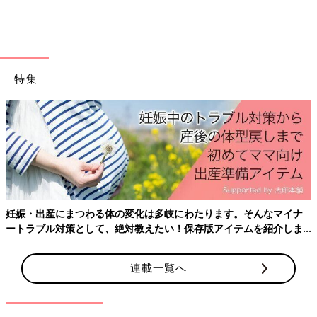
特集
立てかけて収納もできますが、フックがついているので浮かせる
収納も可能。わが家ではS字フックで目がつくところにつるして
妊娠・出産にまつわる体の変化は多岐にわたります。そんなマイナ
収納しています。遊びたいときは自分で中身を取り出して遊んで
ートラブル対策として、絶対教えたい！保存版アイテムを紹介しま
いますが、お片づけは練習中です（汗）。
す。
連載一覧へ
セリアの「木製仕切りケース」でおしゃれにミニカ
ー収納