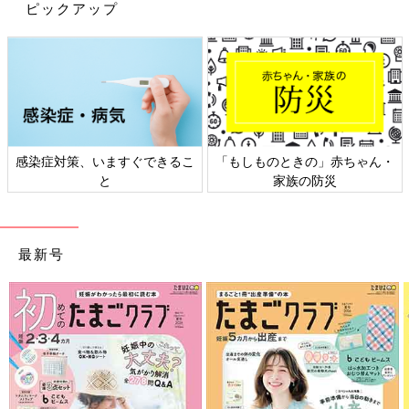
ピックアップ
感染症対策、いますぐできるこ
「もしものときの」赤ちゃん・
と
家族の防災
最新号
最近では
3COINS
の「ミニカー収納棚」など、ミニカーを“見せる
収納”がはやっていますよね。セリアの「木製仕切りケース」
（税込110円）を使えば、気軽にミニカーの見せる収納が作れち
ゃいます！
仕切りを外せば車高が高いミニカーも入る