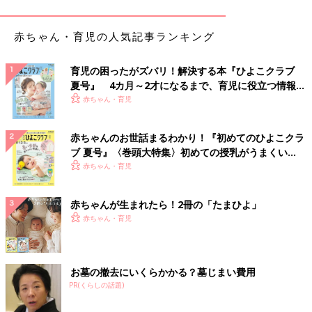
赤ちゃん・育児の人気記事ランキング
ふたを開くと「カチッ」と止まるようになっているので、お絵か
育児の困ったがズバリ！解決する本『ひよこクラブ
き中や、片づけ中もいちいちふたを開け閉めしなくてOK。取り
夏号』 4カ月～2才になるまで、育児に役立つ情報が
出し口も広めだからクレヨンを取り出しやすく、たくさんのクレ
いっぱい！
赤ちゃん・育児
ヨンを一度でざっくりしまえて便利です。今のところ3歳のわが
子でも、ふたの開け閉めと収納ができていますよ！
赤ちゃんのお世話まるわかり！『初めてのひよこクラ
ブ 夏号』〈巻頭大特集〉初めての授乳がうまくい
ダイソーの「L型ファスナー」がパズルにシンデレ
く！ おっぱい・ミルクの基本と夏のトラブル 解決テ
赤ちゃん・育児
ラフィット
ク
赤ちゃんが生まれたら！2冊の「たまひよ」
赤ちゃん・育児
お墓の撤去にいくらかかる？墓じまい費用
PR(くらしの話題)