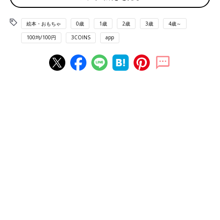
まず紹介するのはダイソーの「きざみねぎ保存パック」（税込
110円）を利用したクレヨンの収納方法。わが家では箱にクレヨ
ンを1本ずつお片づけをしている最中に、ほかの遊びに夢中にな
絵本・おもちゃ
0歳
1歳
2歳
3歳
4歳～
ってそのまま放置…なんてことがよくあるんですが、このボック
100均/100円
3COINS
app
スにざっくり収納することによって、子どももママ・パパもクレ
ヨンのお片づけが格段に楽になります。※付属している緑のすの
こは取り外して使っています。
ざっくり収納でズボラさんに優しい