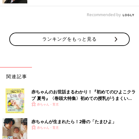
Recommended by
ランキングをもっと見る
バラバラになりがちなパズルのピース。一つでも失くしてしまう
とパズルが完成しなくなってしまうから、子どもが遊ばなくなっ
てしまうんですよね。パズルをなるべくわかりやすくざっくり収
納したいときはダイソーの「ビニールネットケースL型ファスナ
関連記事
ー（B4）」（税込110円）が便利です。
パズルをまるごと収納
赤ちゃんのお世話まるわかり！『初めてのひよこクラ
ブ 夏号』〈巻頭大特集〉初めての授乳がうまくい
く！ おっぱい・ミルクの基本と夏のトラブル 解決テ
赤ちゃん・育児
ク
赤ちゃんが生まれたら！2冊の「たまひよ」
赤ちゃん・育児