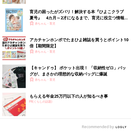
育児の困ったがズバリ！解決する本『ひよこクラブ
夏号』 4カ月～2才になるまで、育児に役立つ情報が
いっぱい！
赤ちゃん・育児
アカチャンホンポでたまひよ雑誌を買うとポイント10
倍【期間限定】
赤ちゃん・育児
一般的なサイズの幼児用パズルなら、このケースにシンデレラフ
ィットします！L字ファスナーでガバッと開くので、出し入れし
【キャンドゥ】 ポケット出現！ 「収納性ゼロ」バッ
やすく、ボードとピースをまるごと収納できます。ダイソーには
グが、まさかの理想的な収納バッグに爆誕
他にも似たような商品が売っていますが、この「ビニールネット
赤ちゃん・育児
ケースL型ファスナー（B4）」じゃないとパズルが入らないので
注意してくださいね。
もらえる年金25万円以下の人が知るべき事
PR(くらしの話題)
フックつきだから浮かせて収納も◎
Recommended by