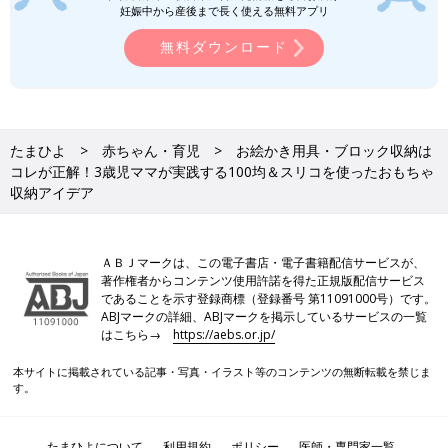
妊娠中から産後まで長く使える無料アプリ
セリアの「おりがみケース」おりがみ類をまとめて
無料ダウンロード
収納
たまひよ
赤ちゃん・育児
お絵かき用具・ブロック収納は
コレが正解！3歳児ママが実践する100均＆スリコを使ったおもちゃ
収納アイデア
ＡＢＪマークは、この電子書店・電子書籍配信サービスが、
著作権者からコンテンツ使用許諾を得た正規版配信サービス
であることを示す登録商標（登録番号 第11091000号）です。
ABJマークの詳細、ABJマークを掲示しているサービスの一覧
はこちら→
https://aebs.or.jp/
本サイトに掲載されている記事・写真・イラスト等のコンテンツの無断転載を禁じま
す。
袋からおりがみを出すことはできるけれど、袋に戻すことができ
ないわが子。気がつくといろんなところにおりがみが散乱してし
たまひよについて
利用規約
ポリシー
医師・専門家一覧