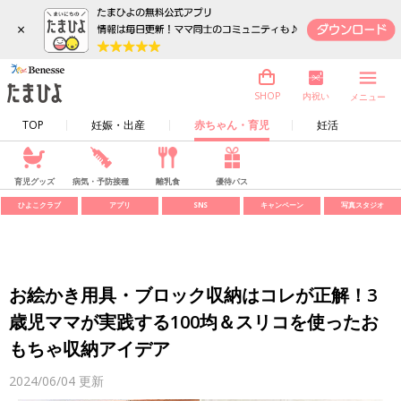
×
内祝い
SHOP
メニュー
TOP
妊娠・出産
赤ちゃん・育児
妊活
育児グッズ
病気・予防接種
離乳食
優待パス
ひよこクラブ
アプリ
SNS
キャンペーン
写真スタジオ
お絵かき用具・ブロック収納はコレが正解！3
歳児ママが実践する100均＆スリコを使ったお
もちゃ収納アイデア
2024/06/04
更新