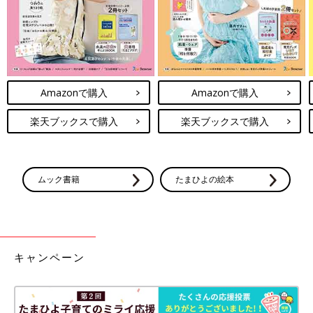
す。
水野香さん
PROFILE）
ヘアスタイリスト。HOT PEPPER Beauty AWARD 2024 BEST
SALON（注目サロン）を2年で連続受賞しているヘアサロン
Amazonで購入
Amazonで購入
「MAUNA」マネージャー。美容師歴20年。日々、お客様が話し
楽天ブックスで購入
楽天ブックスで購入
やすく、心地よい時間を過ごせるように心がけて仕事をしてい
る。
ムック書籍
たまひよの絵本
キャンペーン