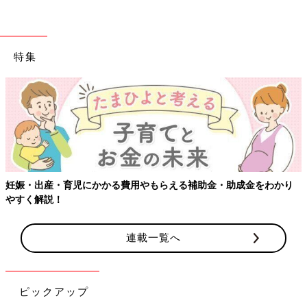
――専門学校で一律に習うというわけではないんですね？
水野 「通っていた学校でシャンプーの授業はありましたが、こ
れは国家資格を取るための勉強になるので、接客に関して細かく
特集
教わった記憶はありません。やはり、働きながら身についていく
のだと思います」
――水野さんがこれまで声がけをしてきた中で記憶に残っている
エピソードはありますか？
水野 「『おかゆいところはないですか？』とお聞きすると、
『はい』と答える方がほとんどです。ただ、私は比較的にソフト
タッチで洗うので、『全体的にもっと洗って』と言われたことは
妊娠・出産・育児にかかる費用やもらえる補助金・助成金をわかり
あります。また『どこか、おかかゆいところはありますか？』と
やすく解説！
伺ったときに、『ここがかゆいです。あれ、ここも。あ、ここ
も、ここも、ここも』と結局全てだったことはありました
連載一覧へ
（笑）。
実は、私自身がお湯の温度や力加減などが気になるので、『お湯
のお加減いかがですか？』とか、椅子の背もたれを倒したときに
ピックアップ
『首の位置は大丈夫ですか？』とか、『力加減はよろしいです