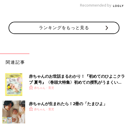
Recommended by
「その他」と答えた人の本音は？
「もう10年以上行っているところなのでもう聞かれない。かゆい
ところがあればその時に教えるスタイルなので、あれば言いま
ランキングをもっと見る
す。なければ、ずっと世間話してます」（ゆづママ）
声のかけ方は美容室で働き始めたときに習うことが
多い
関連記事
「ない」と答えた人が86.3％。「本当にないから」という人から
「あっても言えない」という人までいろいろな意見がありまし
赤ちゃんのお世話まるわかり！『初めてのひよこクラ
た。
ブ 夏号』〈巻頭大特集〉初めての授乳がうまくい
そもそも洗髪の際に、「どこかかゆいところはありますか？」
く！ おっぱい・ミルクの基本と夏のトラブル 解決テ
赤ちゃん・育児
「どこか流し足りないところはありますか？」などと聞くのは、
ク
美容界の暗黙のルールなのでしょうか。美容師歴20年の水野香さ
赤ちゃんが生まれたら！2冊の「たまひよ」
んに聞きました。
赤ちゃん・育児
――「かゆいところはありますか？」とか「洗い残したところは
ありますか？」などの声がけは、どこかで教えられるものなんで