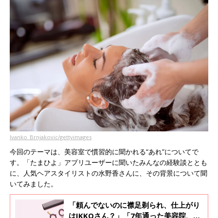
Ivanko_Brnjakovic/gettyimages
今回のテーマは、美容室で慣習的に聞かれる“あれ”についてで
す。「たまひよ」アプリユーザーに聞いたみんなの経験談ととも
に、人気ヘアスタイリストの水野香さんに、その背景について聞
いてみました。
「頼んでないのに襟足剃られ、仕上がり
はIKKOさん？」「7年通った美容院、席