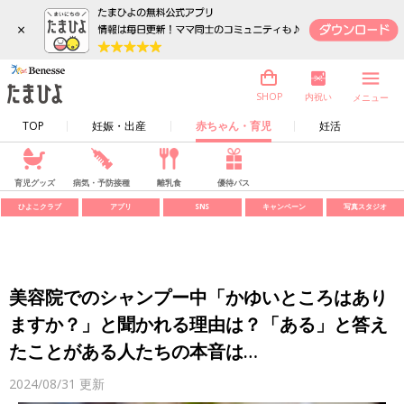
×
内祝い
SHOP
メニュー
TOP
妊娠・出産
赤ちゃん・育児
妊活
育児グッズ
病気・予防接種
離乳食
優待パス
ひよこクラブ
アプリ
SNS
キャンペーン
写真スタジオ
美容院でのシャンプー中「かゆいところはあり
ますか？」と聞かれる理由は？「ある」と答え
たことがある人たちの本音は…
2024/08/31
更新