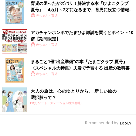
すか？
育児の困ったがズバリ！解決する本『ひよこクラブ
夏号』 4カ月～2才になるまで、育児に役立つ情報が
いっぱい！
水野 「私は最初に入った美容室で、お声がけの仕方やタイミン
赤ちゃん・育児
グについて習いました。
『お湯が熱いです』とか『ちょっと、ここがかゆいです』とは、
アカチャンホンポでたまひよ雑誌を買うとポイント10
何も聞かれないとお客様からは言いづらいじゃないですか。だか
倍【期間限定】
ら、何か言いたいことがあったときに言いやすいよう、こちらか
赤ちゃん・育児
ら伺っているのが、こうしたお声がけの理由だと思います。
でも、今の店舗では私以外のスタッフはあまり言ってはいないよ
まるごと1冊“出産準備”の本『たまごクラブ 夏号』
うに思いますよ」
〈スペシャル大特集〉夫婦で予習する 出産の教科書
赤ちゃん・育児
――多くの人から声が集まっているので、みなさん、経験する声
がけのようですね。
大人の旅は、心のゆとりから。 新しい旅の
水野 「資格を取って就職してから、それぞれが入った美容室の
選択肢って？
色に染まっていきます。だから、育った美容室によっても違うの
PR(リゾート・ステーション株式会社)
だと思います。また長く経験していくうちに、お声がけする必要
がないと思うスタイリストもいるでしょうし、必要に応じてかけ
Recommended by
方を変えていくという人もいるでしょう」