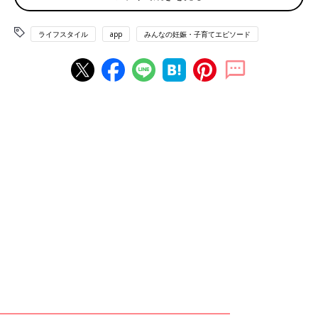
「毎回かゆいところをたくさんかいてもらっていますが、いいこ
としかないです！(笑)」（huey）
ライフスタイル
app
みんなの妊娠・子育てエピソード
「ソフトタッチすぎて洗われてる感がなかったので、『全体的に
もう少し力強くて大丈夫です～』と伝えました。洗い直しさせて
しまった感じになったけど、シャンプー代を払ってるのだから良
しとしていただきたいです…」（のり）
「あまりにもかゆかったので言ってよかった」（luka）
「良かったです。満足でした」（あー）
「ない」と答えた人の本音は？
「本当にないから」（あわ）
「かゆいところがあっても、言えない」（mii）
「通っている美容院の美容師さんはとてもシャンプーが上手く