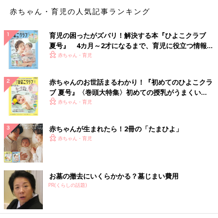
て、一度も思ったことがありません」（めるちる）
赤ちゃん・育児の人気記事ランキング
「頭に触れられていること自体がストレスなので、かゆいも何も
ない」（ゆきなり）
育児の困ったがズバリ！解決する本『ひよこクラブ
夏号』 4カ月～2才になるまで、育児に役立つ情報が
「あったけど、言えなかった」（ゆん）
いっぱい！
赤ちゃん・育児
「基本、毎回気持ちよく洗ってくれるので大満足です」（つーく
赤ちゃんのお世話まるわかり！『初めてのひよこクラ
ん）
ブ 夏号』〈巻頭大特集〉初めての授乳がうまくい
く！ おっぱい・ミルクの基本と夏のトラブル 解決テ
赤ちゃん・育児
「そもそも美容室で会話をあまりしたくない」（くまたろう）
ク
赤ちゃんが生まれたら！2冊の「たまひよ」
「人に髪を洗ってもらうって贅沢なことなので、いつも『ありが
赤ちゃん・育児
たいな～』と思っているうちにシャンプーが終わってしまうか
ら」（シャオリン）
「『あります』と答えて『どこですか？』と言われても、全体的
お墓の撤去にいくらかかる？墓じまい費用
にかゆかったり、かゆいような気がするけど具体的にどこなのか
PR(くらしの話題)
自分も分からず、答えられないこともあるので『ないです』と答
えるしかない…」（うさこ）