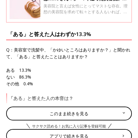
に着いたら隣が元カレ」これってどう
美容院と言えば女性にとってマストな存在。理
よ⁉ 美容院でモヤッと
想の美容院を求めて転々とする人もいれば、同
じ美容院にながーく通う人もいます。長く通っ
ているって信頼の証、と思いきや突然「もうい
いや」と通うのをやめた体験は意外と多いよ
「ある」と答えた人はわずか13.3%
う。そのエピソードとともに、美容室あるある
のモヤッとエピソードを紹介します。
Q：美容室で洗髪中、「かゆいところはありますか？」と聞かれ
て、「ある」と答えたことはありますか？
ある 13.3%
ない 86.3%
その他 0.4%
「ある」と答えた人の本音は？
「かいてもらってよかったです」（はな24）
このまま続きを見る
「よかった。かゆいというより洗い足りないと感じたところがあ
サクサク読める！お気に入り記事を登録可能
った」（nobby）
アプリで続きを見る