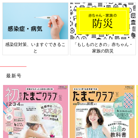
か？』などと細かく聞いてしまいます。
また施術しているほうの感覚とされているほうの感覚は違うと思
います。だからお客様が不快に思っているのに何も言えないのは
申し訳ないので、しっかり伺いなさいと教わりました。
一方、そうした声がけが苦手な人もいると思うので、そのあたり
は何度か来ていただくうちに、お客様にあわせて対応を変えてい
感染症対策、いますぐできるこ
「もしものときの」赤ちゃん・
きます。
と
家族の防災
シャンプーというのは来ていただいたお客様との入り口のような
存在なので、より丁寧にお客様の好みを知りたいと思うから、声
をかけているという側面もありますね」
最新号
私も「ここ、ゆすぎ足りないかも？」と思っても、プロがやって
くれているのだからと黙っていました。要望があれば口に出した
ほうがいい信頼関係の構築につながるのかもしれませんね。
（取材・文／橋本真理子、たまひよONLINE編集部）
※文中のコメントは「たまひよ」アプリユーザーから集めた体験
談を再編集したものです。
※調査は2024年3月実施の「まいにちのたまひよ」アプリユーザ
ーに実施ししたものです。（有効回答数240人）
※記事の内容は2024年5月の情報で、現在と異なる場合がありま