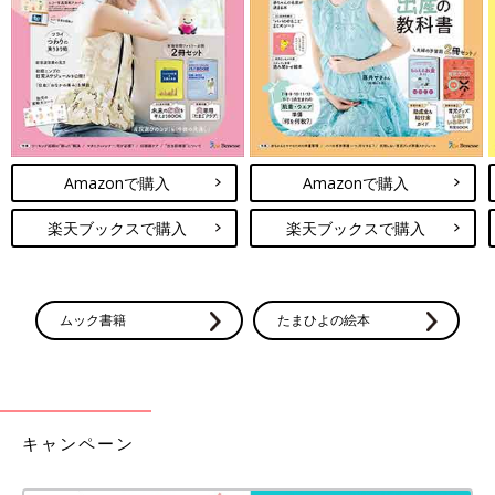
ラクチン♪」「フラットだからガンガン
歩ける！」おしゃれシューズ3選
子どもとのお出かけにはフラットシューズが便
利ですよね。玄関でくつをはくときにもサッと
はけて、たくさん歩いてもラクな靴がうれし
い！ということで、今回はラクにはけてしっか
り歩ける、見た目もおしゃれな高見えシューズ
ご紹介したミニバッグは、どれもオシャレでしたね。ショルダー
をご紹介します。
タイプや持ち手部分に余裕があるものなど、サッと気軽に持ち歩
けるのも◎。これからの季節に向けてそろえるのも良いですし、
Amazonで購入
Amazonで購入
季節問わず使えるものをゲットしても良いですね。気になるバッ
グがあれば、ぜひチェックしてみてください♪
楽天ブックスで購入
楽天ブックスで購入
(文・水川ちさ)
●記事内容でご紹介している投稿、リンク先は、削除される場合
があります。あらかじめご了承ください。
ムック書籍
たまひよの絵本
●記事の内容は2024年5月の情報で、現在と異なる場合がありま
す。
●記事内の価格はすべて税込み、2024年5月時点のものです。
UVカット帽子「シンプルでおしゃれ！」
キャンペーン
「種類も豊富！」この夏役立つ★おすす
め4選
紫外線が気になる季節になりました！顔周りの