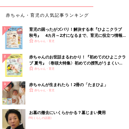
赤ちゃん・育児の人気記事ランキング
育児の困ったがズバリ！解決する本『ひよこクラブ
秋号』 4カ月～2才になるまで、育児に役立つ情報が
いっぱい！
赤ちゃん・育児
出典：Instagramアカウント「reeechan419」
reeechan419さんは、バスケットバッグ（8,590円）を
ZARA
にて
赤ちゃんのお世話まるわかり！『初めてのひよこクラ
購入。チャームもついているようで、夏らしくて可愛いですよね
ブ 夏号』〈巻頭大特集〉初めての授乳がうまくい
♪ 大容量で、この夏たくさん使いたい！とのこと。キレイめにも
く！ おっぱい・ミルクの基本と夏のトラブル 解決テ
赤ちゃん・育児
カジュアルにも合いそうですね。
ク
赤ちゃんが生まれたら！2冊の「たまひよ」
発売前からチェック済み♪ ユニクロの「ラウンドミ
赤ちゃん・育児
ニクロシェバッグ」
お墓の撤去にいくらかかる？墓じまい費用
PR(くらしの話題)