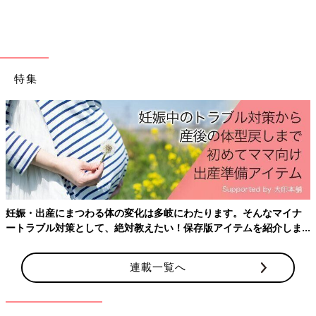
出典：Instagramアカウント「zozozoemily」
特集
zozozoemilyさんは、ユニクロのオンラインショップで「ラウン
ドミニショルダーバッグ」を購入。こちらはマリメッコとのコラ
ボ商品で、Tシャツもいっしょにゲットしたんだとか。バッグの
柄の出方が可愛いですよね。お出かけもグッと楽しくなりそうで
す♪
これは高見え！H＆Мの「クロスボディバケットバ
ッグ」（2,999円）
妊娠・出産にまつわる体の変化は多岐にわたります。そんなマイナ
ートラブル対策として、絶対教えたい！保存版アイテムを紹介しま
す。
連載一覧へ