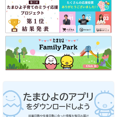
お肌をしっかりと守り、手持ちのお洋服とも合
う帽子が欲しくなりますよね。今回は、見た目
もオシャレでしっかりと紫外線対策ができる帽
子をご紹介♪ シンプルなデザインばかりを集め
たので、ぜひご覧ください。
ユニクロ「春夏の定番Tシャツはコ
レ！」「シンプルで着回しバツグン」一
枚でサマになる★ロンT＆半袖T
ユニクロのロンT＆半袖Tが話題です！着回しバ
ツグンでとにかく使えると、色違いでゲットし
ている人も多いんだとか。一枚でサマになり、
もちろんインナーとしても大活躍♪ 今回はそん
なユニクロの、超使えるロンT＆半袖Tをご紹介
ファッションに関する記事一覧
します。
妊娠日数や生後日数に合った情報を毎日お届け