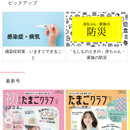
ピックアップ
感染症対策、いますぐできるこ
「もしものときの」赤ちゃん・
と
家族の防災
最新号
出典：Instagramアカウント「mignonne_rika」
rikaさんは、H＆Мにて「クロスボディバケットバッグ」（2,999
円）を購入。お値段もかわいくて、思わずゲットしたんだとか♪
コンパクトだけど必需品は入るし、ショルダーにもできる！との
こと。高見えするバッグですよね。
ユニクロ・GU・ZARA「スッとはけて超