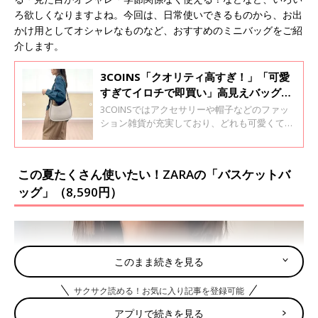
ろ欲しくなりますよね。今回は、日常使いできるものから、お出
かけ用としてオシャレなものなど、おすすめのミニバッグをご紹
介します。
3COINS「クオリティ高すぎ！」「可愛
すぎてイロチで即買い」高見えバッグお
すすめ5選
3COINSではアクセサリーや帽子などのファッ
ション雑貨が充実しており、どれも可愛くて超
使えるとSNSでも大人気！今回はそんな
3COINSのファッション雑貨の中から、おしゃ
れママおすすめの高見えバッグをご紹介します
この夏たくさん使いたい！ZARAの「バスケットバ
♪ 絶賛アイテムばかりなので、ぜひチェックし
ッグ」（8,590円）
てみてくださいね。
このまま続きを見る
サクサク読める！お気に入り記事を登録可能
アプリで続きを見る