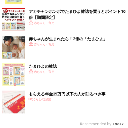
夏らしくて可愛らしいバッグですよね。
ク
アカチャンホンポでたまひよ雑誌を買うとポイント10
柄が可愛いマリメッコとのコラボ♪ ユニクロの「ラ
倍【期間限定】
ウンドミニショルダーバッグ」
赤ちゃん・育児
赤ちゃんが生まれたら！2冊の「たまひよ」
赤ちゃん・育児
たまひよの雑誌
赤ちゃん・育児
もらえる年金25万円以下の人が知るべき事
PR(くらしの話題)
Recommended by