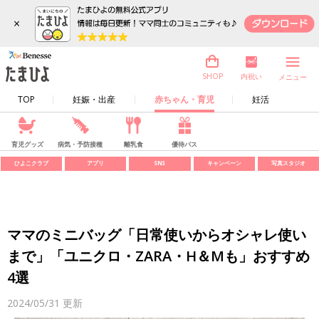
×
内祝い
SHOP
メニュー
TOP
妊娠・出産
赤ちゃん・育児
妊活
育児グッズ
病気・予防接種
離乳食
優待パス
ひよこクラブ
アプリ
SNS
キャンペーン
写真スタジオ
ママのミニバッグ「日常使いからオシャレ使い
まで」「ユニクロ・ZARA・H＆Мも」おすすめ
4選
2024/05/31
更新