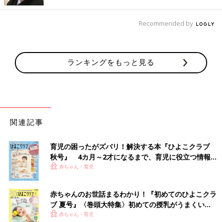
Recommended by
ランキングをもっと見る
関連記事
育児の困ったがズバリ！解決する本『ひよこクラブ
秋号』 4カ月～2才になるまで、育児に役立つ情報が
いっぱい！
出典：Instagramアカウント「tssk.mei」
赤ちゃん・育児
tssk.meiさんは「ラウンドミニクロシェバッグ」を
ユニクロ
にて
購入。バッグは発売前からチェックしていたそうで、やっと買え
赤ちゃんのお世話まるわかり！『初めてのひよこクラ
て満足のようですよ♪ 限定価格になったら色違いも狙っていると
ブ 夏号』〈巻頭大特集〉初めての授乳がうまくい
のこと！こちらの形が使いやすくてダントツで好きなんだとか。
く！ おっぱい・ミルクの基本と夏のトラブル 解決テ
赤ちゃん・育児