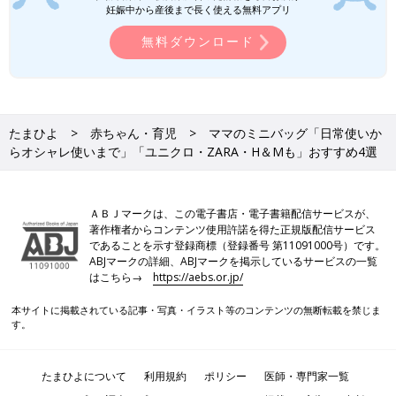
妊娠中から産後まで長く使える無料アプリ
無料ダウンロード
たまひよ
赤ちゃん・育児
ママのミニバッグ「日常使いか
らオシャレ使いまで」「ユニクロ・ZARA・H＆Мも」おすすめ4選
ＡＢＪマークは、この電子書店・電子書籍配信サービスが、
著作権者からコンテンツ使用許諾を得た正規版配信サービス
であることを示す登録商標（登録番号 第11091000号）です。
ABJマークの詳細、ABJマークを掲示しているサービスの一覧
はこちら→
https://aebs.or.jp/
本サイトに掲載されている記事・写真・イラスト等のコンテンツの無断転載を禁じま
す。
たまひよについて
利用規約
ポリシー
医師・専門家一覧