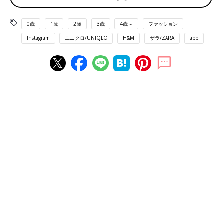
0歳
1歳
2歳
3歳
4歳～
ファッション
Instagram
ユニクロ/UNIQLO
H&M
ザラ/ZARA
app