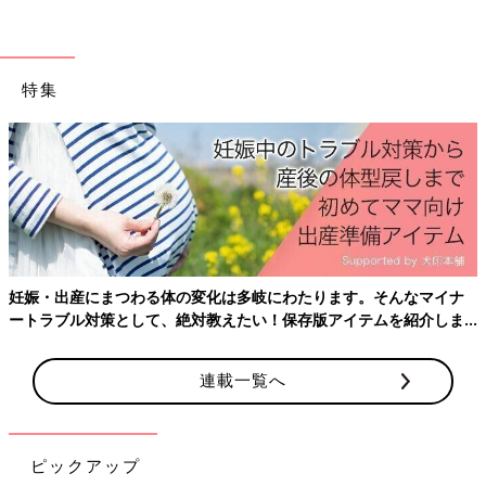
ため、「子どもの手が届かないから大丈夫」と安心せずにさまざ
まなケースを想定しましょう。
子どもが開けられない袋やケースを使う
特集
万が一小さな子どもが薬を手にしても、自力で開封できない袋や
ケースを使用していれば誤飲を防止できます。噛んでも破れにく
い素材の袋や、子どもが開けられないロック付きのケースなどを
選びましょう。また、市販の子ども用風邪シロップなどには「チ
ャイルドレジスタンス包装容器」と呼ばれる子どもが開けにくい
構造の容器の薬も販売されているので、そのような製品を選ぶの
もひとつです。
妊娠・出産にまつわる体の変化は多岐にわたります。そんなマイナ
普段は薬の置き場所に注意していても、他の子どもに飲ませるた
ートラブル対策として、絶対教えたい！保存版アイテムを紹介しま
めに薬箱を一時的に床に置いてしまうケースもみられます。実際
す。
にそのような状況での乳幼児の誤飲事故も報告されているため、
連載一覧へ
もし子どもが薬を手にしても誤飲できないように備えることが重
要です（※2）。
薬の保管時の注意点
ピックアップ