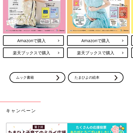
薬を適切に収納しましょう
Amazonで購入
Amazonで購入
楽天ブックスで購入
楽天ブックスで購入
ムック書籍
たまひよの絵本
キャンペーン
薬は種類ごと・飲む人ごとに分類し、収納場所に合った収納ケー
スにジップロックなどを使って収納しましょう。子どもの誤飲事
故を防ぐためには子どもの手や目の届きにくい場所に保管し、も
し子どもが手にしても開封できないタイプの袋やケースを用いる