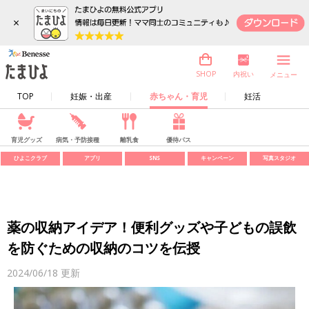
×
内祝い
SHOP
メニュー
TOP
妊娠・出産
赤ちゃん・育児
妊活
育児グッズ
病気・予防接種
離乳食
優待パス
ひよこクラブ
アプリ
SNS
キャンペーン
写真スタジオ
薬の収納アイデア！便利グッズや子どもの誤飲
を防ぐための収納のコツを伝授
2024/06/18
更新