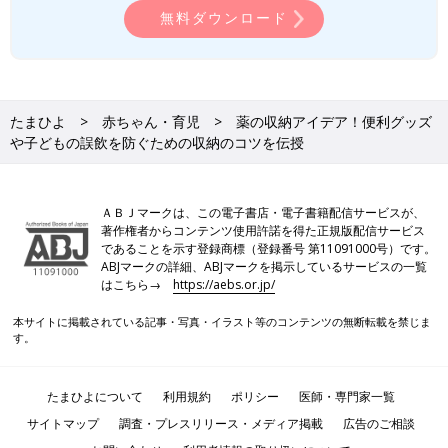
山形 ゆかり
無料ダウンロード
薬剤師・薬膳アドバイザー・フードコーディネーター。病院薬剤
師を経て食養生の大切さに気付く。牛角・吉野家他薬膳レストラ
ン等15社以上のメニューも開発。健康・美容情報を発信する
Medical Health -メディヘル-youtubeチャンネルで簡単薬膳レシ
たまひよ
赤ちゃん・育児
薬の収納アイデア！便利グッズ
ピ動画を公開中。症状・体質に合ったパーソナルな漢方をスマホ
や子どもの誤飲を防ぐための収納のコツを伝授
一つで相談、症状緩和と根本改善を目指すオンラインAI漢方「あ
んしん漢方」で薬剤師を務める。
●あんしん漢方（オンラインAI漢方）：
ＡＢＪマークは、この電子書店・電子書籍配信サービスが、
著作権者からコンテンツ使用許諾を得た正規版配信サービス
https://www.kamposupport.com/anshin1.0/lp/?
であることを示す登録商標（登録番号 第11091000号）です。
tag=211332f2tmhy00010081
ABJマークの詳細、ABJマークを掲示しているサービスの一覧
はこちら→
https://aebs.or.jp/
●Medical Health CH：
https://www.youtube.com/playlist?
list=PLha9jt4tT7-xa-y83vBY8Ir-1-FqAYyWj
本サイトに掲載されている記事・写真・イラスト等のコンテンツの無断転載を禁じま
す。
たまひよについて
利用規約
ポリシー
医師・専門家一覧
サイトマップ
調査・プレスリリース・メディア掲載
広告のご相談