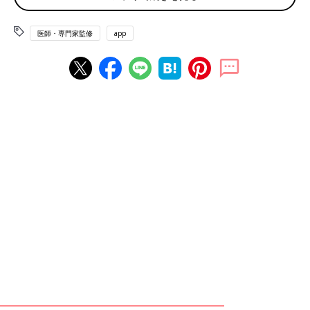
別に分類すると便利です。内服薬と外用薬を仕わけしたうえで、
内服薬の「風邪薬」「胃薬」「痛み止め」などのように、種類別
医師・専門家監修
app
にわけていきましょう。
ただし、シートを切って1錠ずつバラバラにして保管するのは、
おすすめしません。薬の種類がわかりにくくなったり、小さな子
どもがシートごと誤飲したりする危険があるからです。
また、用法用量や使用期限を確認するために、薬に付属する添付
文書や市販薬の箱などは薬と一緒に保管しておきましょう。な
お、薬の形状によっては適した保管場所が異なり、例えば開封後
のシロップ剤は冷蔵庫で保管するなどの必要があります。
薬を飲む人ごとにわける
家族一人ひとりの薬をわけて収納するのもおすすめです。とくに
兄弟姉妹がいる場合は、子どもごとに分類すれば服用時にサッと
取り出せて、渡し間違えるリスクも減らせます。
酔い止めや風邪薬などの市販薬は年齢ごとに用法用量が異なり、
年齢が低いと服用できないケースもあります。兄弟姉妹間で同じ