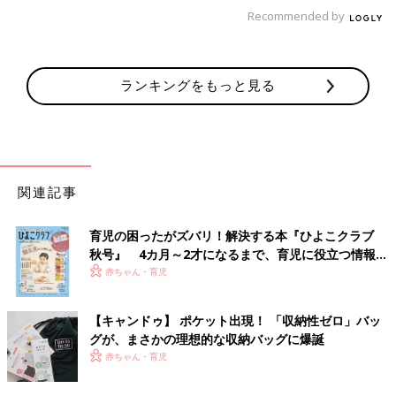
引き出しなど薬の置き場所を決めて、適したサイズの収納ケース
Recommended by
やトレイなどを選ぶのがポイントです。
ケースの中に複数の薬が混在すると見づらくなってしまうので、
ランキングをもっと見る
ジップロックや仕切り板を使って区切りましょう。
子どもの薬の誤飲を防ぐための収納ポイント
関連記事
育児の困ったがズバリ！解決する本『ひよこクラブ
秋号』 4カ月～2才になるまで、育児に役立つ情報が
いっぱい！
赤ちゃん・育児
【キャンドゥ】 ポケット出現！ 「収納性ゼロ」バッ
グが、まさかの理想的な収納バッグに爆誕
赤ちゃん・育児