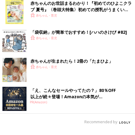
赤ちゃんのお世話まるわかり！『初めてのひよこクラ
ブ 夏号』〈巻頭大特集〉初めての授乳がうまくい
小さな子どものいる家庭では、子どもの薬の誤飲を防ぐ工夫が必
く！ おっぱい・ミルクの基本と夏のトラブル 解決テ
赤ちゃん・育児
要です。東京消防庁は令和元年から5年までの5年間に5歳以下の
ク
子ども5528人がたばこや薬などの誤飲・窒息事故で救急搬送し
たことを報じており、誤飲事故は決して他人ごとではありません
「袋収納」が簡単でおすすめ！[ハハのさけび #82]
（※1）。
赤ちゃん・育児
子どもの誤飲を防いで薬を収納するためのポイントは次の2つで
す。
赤ちゃんが生まれたら！2冊の「たまひよ」
赤ちゃん・育児
子どもの目につかない場所に置く
薬の誤飲を防ぐために、小さな子どもの目につかない場所・手の
届かない場所に薬を保管しましょう。扉付きの収納棚やキッチン
「え、こんなセールやってたの？」80％OFF
以上が続々登場！Amazonの本気が...
ボードの一番上の棚など、子どもが関心を抱きにくい場所を選ぶ
PR(Amazon)
のがポイントです。
なお、自分で歩けるようになると、子どもは椅子や踏み台などを
Recommended by
足場にして高い所のものを取ってしまう場合があります（※2）。
小さな子どもは周囲への関心が高くママ・パパのマネをしたがる