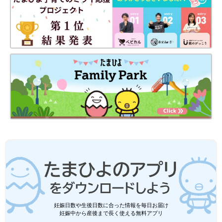
ことがポイントです。
薬を安心・安全に保管して、誤飲・誤用を未然に防ぎましょう。
＜参考文献＞
※1 東京消防庁「乳幼児の窒息や誤飲に注意！」
※2 東京都健康安全研究センター「消費者安全法第23条第１項の
規定に基づく事故等原因調査報告書【概要】—子供による医薬品
誤飲事故—（消費者安全調査委員会）」
PROFILE
妊娠日数や生後日数に合った情報を毎日お届け
あんしん漢方薬剤師
妊娠中から産後まで長く使える無料アプリ