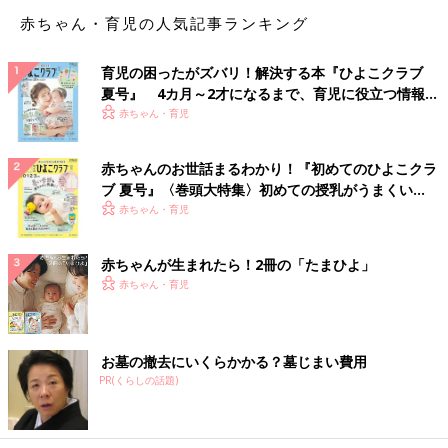
薬を共有できないことがあるため、飲む人ごとにわけて収納する
赤ちゃん・育児の人気記事ランキング
と飲み間違いを防げます。
育児の困ったがズバリ！解決する本『ひよこクラブ
薬の収納に役立つ便利グッズ
夏号』 4カ月～2才になるまで、育児に役立つ情報が
いっぱい！
赤ちゃん・育児
赤ちゃんのお世話まるわかり！『初めてのひよこクラ
ブ 夏号』〈巻頭大特集〉初めての授乳がうまくい
く！ おっぱい・ミルクの基本と夏のトラブル 解決テ
赤ちゃん・育児
ク
赤ちゃんが生まれたら！2冊の「たまひよ」
赤ちゃん・育児
お墓の撤去にいくらかかる？墓じまい費用
PR(くらしの話題)
薬の収納に役立つグッズは一般的な救急箱のほかに、
100円ショ
ップ
や雑貨屋、ネット通販などで手軽に購入できます。収納棚や