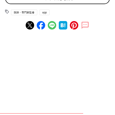
別に分類すると便利です。内服薬と外用薬を仕わけしたうえで、
内服薬の「風邪薬」「胃薬」「痛み止め」などのように、種類別
医師・専門家監修
app
にわけていきましょう。
ただし、シートを切って1錠ずつバラバラにして保管するのは、
おすすめしません。薬の種類がわかりにくくなったり、小さな子
どもがシートごと誤飲したりする危険があるからです。
また、用法用量や使用期限を確認するために、薬に付属する添付
文書や市販薬の箱などは薬と一緒に保管しておきましょう。な
お、薬の形状によっては適した保管場所が異なり、例えば開封後
のシロップ剤は冷蔵庫で保管するなどの必要があります。
薬を飲む人ごとにわける
家族一人ひとりの薬をわけて収納するのもおすすめです。とくに
兄弟姉妹がいる場合は、子どもごとに分類すれば服用時にサッと
取り出せて、渡し間違えるリスクも減らせます。
酔い止めや風邪薬などの市販薬は年齢ごとに用法用量が異なり、
年齢が低いと服用できないケースもあります。兄弟姉妹間で同じ