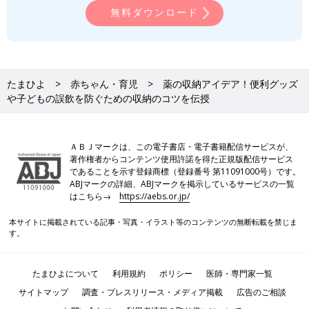
山形 ゆかり
無料ダウンロード
薬剤師・薬膳アドバイザー・フードコーディネーター。病院薬剤
師を経て食養生の大切さに気付く。牛角・吉野家他薬膳レストラ
ン等15社以上のメニューも開発。健康・美容情報を発信する
Medical Health -メディヘル-youtubeチャンネルで簡単薬膳レシ
たまひよ
赤ちゃん・育児
薬の収納アイデア！便利グッズ
ピ動画を公開中。症状・体質に合ったパーソナルな漢方をスマホ
や子どもの誤飲を防ぐための収納のコツを伝授
一つで相談、症状緩和と根本改善を目指すオンラインAI漢方「あ
んしん漢方」で薬剤師を務める。
●あんしん漢方（オンラインAI漢方）：
ＡＢＪマークは、この電子書店・電子書籍配信サービスが、
著作権者からコンテンツ使用許諾を得た正規版配信サービス
https://www.kamposupport.com/anshin1.0/lp/?
であることを示す登録商標（登録番号 第11091000号）です。
tag=211332f2tmhy00010081
ABJマークの詳細、ABJマークを掲示しているサービスの一覧
はこちら→
https://aebs.or.jp/
●Medical Health CH：
https://www.youtube.com/playlist?
list=PLha9jt4tT7-xa-y83vBY8Ir-1-FqAYyWj
本サイトに掲載されている記事・写真・イラスト等のコンテンツの無断転載を禁じま
す。
たまひよについて
利用規約
ポリシー
医師・専門家一覧
サイトマップ
調査・プレスリリース・メディア掲載
広告のご相談