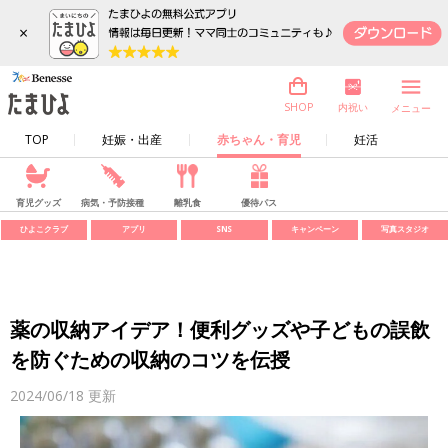
×
内祝い
SHOP
メニュー
TOP
妊娠・出産
赤ちゃん・育児
妊活
育児グッズ
病気・予防接種
離乳食
優待パス
ひよこクラブ
アプリ
SNS
キャンペーン
写真スタジオ
薬の収納アイデア！便利グッズや子どもの誤飲
を防ぐための収納のコツを伝授
2024/06/18
更新