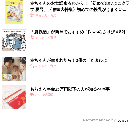
赤ちゃんのお世話まるわかり！『初めてのひよこクラ
ブ 夏号』〈巻頭大特集〉初めての授乳がうまくい
小さな子どものいる家庭では、子どもの薬の誤飲を防ぐ工夫が必
く！ おっぱい・ミルクの基本と夏のトラブル 解決テ
赤ちゃん・育児
要です。東京消防庁は令和元年から5年までの5年間に5歳以下の
ク
子ども5528人がたばこや薬などの誤飲・窒息事故で救急搬送し
たことを報じており、誤飲事故は決して他人ごとではありません
「袋収納」が簡単でおすすめ！[ハハのさけび #82]
（※1）。
赤ちゃん・育児
子どもの誤飲を防いで薬を収納するためのポイントは次の2つで
す。
赤ちゃんが生まれたら！2冊の「たまひよ」
赤ちゃん・育児
子どもの目につかない場所に置く
薬の誤飲を防ぐために、小さな子どもの目につかない場所・手の
届かない場所に薬を保管しましょう。扉付きの収納棚やキッチン
もらえる年金25万円以下の人が知るべき事
PR(くらしの話題)
ボードの一番上の棚など、子どもが関心を抱きにくい場所を選ぶ
のがポイントです。
なお、自分で歩けるようになると、子どもは椅子や踏み台などを
Recommended by
足場にして高い所のものを取ってしまう場合があります（※2）。
小さな子どもは周囲への関心が高くママ・パパのマネをしたがる