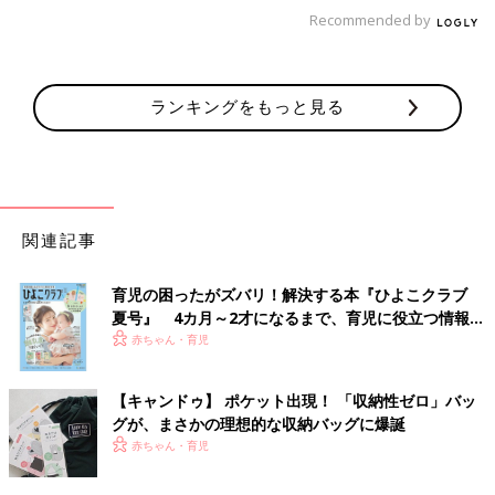
引き出しなど薬の置き場所を決めて、適したサイズの収納ケース
Recommended by
やトレイなどを選ぶのがポイントです。
ケースの中に複数の薬が混在すると見づらくなってしまうので、
ランキングをもっと見る
ジップロックや仕切り板を使って区切りましょう。
子どもの薬の誤飲を防ぐための収納ポイント
関連記事
育児の困ったがズバリ！解決する本『ひよこクラブ
夏号』 4カ月～2才になるまで、育児に役立つ情報が
いっぱい！
赤ちゃん・育児
【キャンドゥ】 ポケット出現！ 「収納性ゼロ」バッ
グが、まさかの理想的な収納バッグに爆誕
赤ちゃん・育児