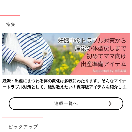
ため、「子どもの手が届かないから大丈夫」と安心せずにさまざ
まなケースを想定しましょう。
子どもが開けられない袋やケースを使う
特集
万が一小さな子どもが薬を手にしても、自力で開封できない袋や
ケースを使用していれば誤飲を防止できます。噛んでも破れにく
い素材の袋や、子どもが開けられないロック付きのケースなどを
選びましょう。また、市販の子ども用風邪シロップなどには「チ
ャイルドレジスタンス包装容器」と呼ばれる子どもが開けにくい
構造の容器の薬も販売されているので、そのような製品を選ぶの
もひとつです。
妊娠・出産にまつわる体の変化は多岐にわたります。そんなマイナ
普段は薬の置き場所に注意していても、他の子どもに飲ませるた
ートラブル対策として、絶対教えたい！保存版アイテムを紹介しま
めに薬箱を一時的に床に置いてしまうケースもみられます。実際
す。
にそのような状況での乳幼児の誤飲事故も報告されているため、
連載一覧へ
もし子どもが薬を手にしても誤飲できないように備えることが重
要です（※2）。
薬の保管時の注意点
ピックアップ