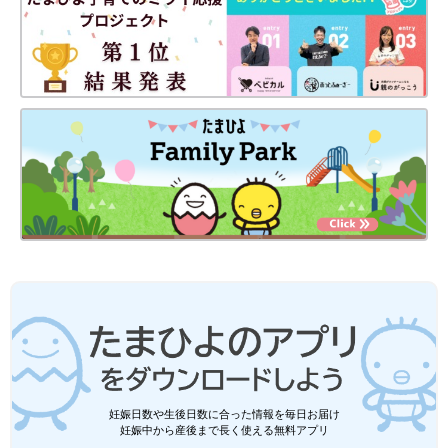
ことがポイントです。
薬を安心・安全に保管して、誤飲・誤用を未然に防ぎましょう。
＜参考文献＞
※1 東京消防庁「乳幼児の窒息や誤飲に注意！」
※2 東京都健康安全研究センター「消費者安全法第23条第１項の
規定に基づく事故等原因調査報告書【概要】—子供による医薬品
誤飲事故—（消費者安全調査委員会）」
PROFILE
妊娠日数や生後日数に合った情報を毎日お届け
あんしん漢方薬剤師
妊娠中から産後まで長く使える無料アプリ