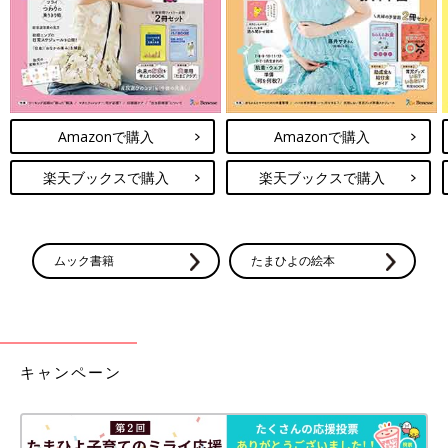
薬を適切に収納しましょう
Amazonで購入
Amazonで購入
楽天ブックスで購入
楽天ブックスで購入
ムック書籍
たまひよの絵本
キャンペーン
薬は種類ごと・飲む人ごとに分類し、収納場所に合った収納ケー
スにジップロックなどを使って収納しましょう。子どもの誤飲事
故を防ぐためには子どもの手や目の届きにくい場所に保管し、も
し子どもが手にしても開封できないタイプの袋やケースを用いる