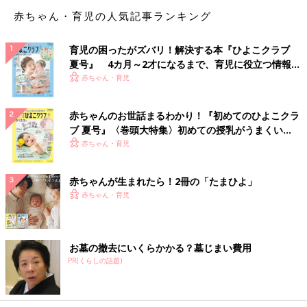
薬を共有できないことがあるため、飲む人ごとにわけて収納する
赤ちゃん・育児の人気記事ランキング
と飲み間違いを防げます。
育児の困ったがズバリ！解決する本『ひよこクラブ
薬の収納に役立つ便利グッズ
夏号』 4カ月～2才になるまで、育児に役立つ情報が
いっぱい！
赤ちゃん・育児
赤ちゃんのお世話まるわかり！『初めてのひよこクラ
ブ 夏号』〈巻頭大特集〉初めての授乳がうまくい
く！ おっぱい・ミルクの基本と夏のトラブル 解決テ
赤ちゃん・育児
ク
赤ちゃんが生まれたら！2冊の「たまひよ」
赤ちゃん・育児
お墓の撤去にいくらかかる？墓じまい費用
PR(くらしの話題)
薬の収納に役立つグッズは一般的な救急箱のほかに、
100円ショ
ップ
や雑貨屋、ネット通販などで手軽に購入できます。収納棚や