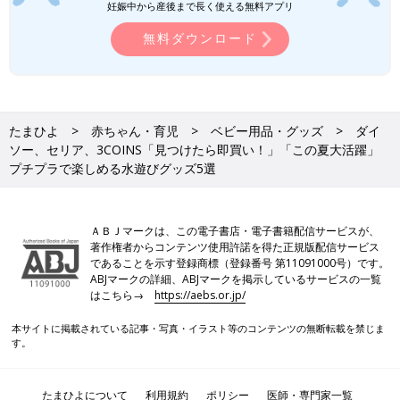
妊娠中から産後まで長く使える無料アプリ
無料ダウンロード
出典：Instagramアカウント「osshy_omocha.sommelier」
たまひよ
赤ちゃん・育児
ベビー用品・グッズ
ダイ
ソー、セリア、3COINS「見つけたら即買い！」「この夏大活躍」
セリアの夏の人気商品「スプラッシュスプリンクラー」は、ホー
プチプラで楽しめる水遊びグッズ5選
スに繋げて使用します。出す水の量によって水の勢いや回る速さ
が変わるので、子どもの年齢や発達に合わせて調節することがで
きますよ。予測できない水の動きがおもしろくて、大人も一緒に
ＡＢＪマークは、この電子書店・電子書籍配信サービスが、
楽しめそうですね！
著作権者からコンテンツ使用許諾を得た正規版配信サービス
であることを示す登録商標（登録番号 第11091000号）です。
セリア「これ110円でいいの!?」「今年
ABJマークの詳細、ABJマークを掲示しているサービスの一覧
は無事ゲット」毎年人気の水遊びグッズ
はこちら→
https://aebs.or.jp/
5選
コスパに優れたものが種類豊富にそろっている
ことから、SNSでも話題になることが多いセリ
本サイトに掲載されている記事・写真・イラスト等のコンテンツの無断転載を禁じま
す。
ア。今回はそんなセリアのアイテムの中から、
毎年人気の水遊びグッズをご紹介します。子ど
もたちが喜びそうなものばかりなので、ぜひチ
プチプラアイテムで水遊びを気軽に楽しもう！
たまひよについて
利用規約
ポリシー
医師・専門家一覧
ェックしてみてくださいね♪