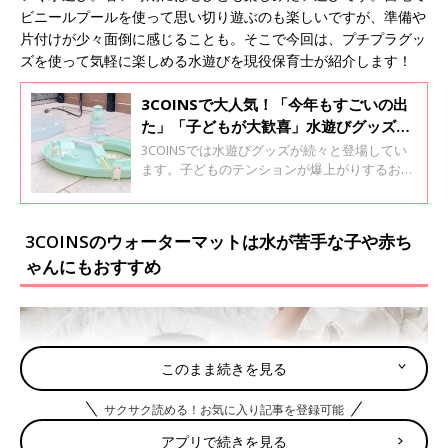
ビニールプールを使って思い切り遊ぶのも楽しいですが、準備や
片付けが少々面倒に感じることも。そこで今回は、プチプラグッ
ズを使って気軽に楽しめる水遊びを現役保育士が紹介します！
3COINSで大人気！「今年もすごいの出
た」「子どもが大歓喜」水遊びグッズ5
選
3COINSでは水遊びグッズが続々と登場してい
ます。子どものテンションが爆上がりするおも
ちゃや、淡色で可愛いセットアップ水着など気
になるものが勢ぞろい！大人気アイテムばかり
なので、ぜひチェックしてみてくださいね。
3COINSのウォーターマットは水が苦手な子や赤ち
ゃんにもおすすめ
このまま続きを見る
サクサク読める！お気に入り記事を登録可能
アプリで続きを見る