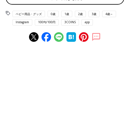
ベビー用品・グッズ
0歳
1歳
2歳
3歳
4歳～
Instagram
100均/100円
3COINS
app
出典：Instagramアカウント「aki_no_kurashi」
ウォーターマットは、赤ちゃんの水遊びデビューや水が苦手な子
におすすめのアイテム。ビニールの内部に水とモチーフなどが入
っていて、さわったり乗ったりするとモチーフがあちこち動きま
す。暑い夏にはひんやりとした感触を楽しむこともでき、直接水
に触れないので室内でも安心して遊ぶことができますよ！
3COINSのウォーターテーブルはコンパクトで使い