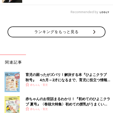
Recommended by
ランキングをもっと見る
出典：Instagramアカウント「a.boy_ikuji33」
プールよりも準備が簡単なウォーターテーブルも人気の水遊びア
イテム。様々なタイプのウォーターテーブルが販売されています
が、
3COINS
のものはお風呂場でも気軽に楽しめるコンパクトサ
イズです。水車のようにくるくる回るパーツで水の流れを感じた
関連記事
り、上から下に落ちる様子を眺めたりと、二段式のウォーターテ
ーブルならではの楽しみ方ができますよ♪
育児の困ったがズバリ！解決する本『ひよこクラブ
秋号』 4カ月～2才になるまで、育児に役立つ情報が
ダイソーの「使い分けジョウロ」でペットボトルが
いっぱい！
赤ちゃん・育児
水鉄砲に⁉
赤ちゃんのお世話まるわかり！『初めてのひよこクラ
ブ 夏号』〈巻頭大特集〉初めての授乳がうまくい
く！ おっぱい・ミルクの基本と夏のトラブル 解決テ
赤ちゃん・育児