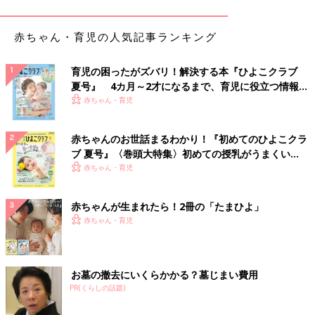
やすい！
赤ちゃん・育児の人気記事ランキング
育児の困ったがズバリ！解決する本『ひよこクラブ
夏号』 4カ月～2才になるまで、育児に役立つ情報が
いっぱい！
赤ちゃん・育児
赤ちゃんのお世話まるわかり！『初めてのひよこクラ
ブ 夏号』〈巻頭大特集〉初めての授乳がうまくい
く！ おっぱい・ミルクの基本と夏のトラブル 解決テ
赤ちゃん・育児
ク
赤ちゃんが生まれたら！2冊の「たまひよ」
赤ちゃん・育児
お墓の撤去にいくらかかる？墓じまい費用
PR(くらしの話題)