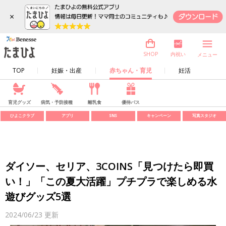
×
内祝い
SHOP
メニュー
TOP
妊娠・出産
赤ちゃん・育児
妊活
育児グッズ
病気・予防接種
離乳食
優待パス
ひよこクラブ
アプリ
SNS
キャンペーン
写真スタジオ
ダイソー、セリア、3COINS「見つけたら即買
い！」「この夏大活躍」プチプラで楽しめる水
遊びグッズ5選
2024/06/23
更新