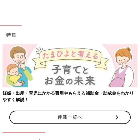
出典：Instagramアカウント「miyu_yanen」
ミッキー型がかわいいダイソーの「使い分けジョウロ」は、ペッ
トボトルに取り付けて子どもたちが大好きな水鉄砲のように使う
ことができます。シャワータイプとストレートタイプがあり、お
特集
好みで付け替えて遊べて2倍楽しい！
【ワクチン接種できるものも】妊婦の感染症
ダイソーの「おさかな観察ケース」で水の中をのぞ
いちゃおう！
助金・助成金をわかり
連載一覧へ