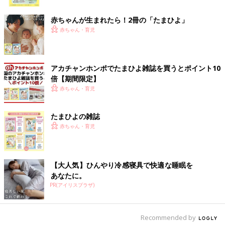
ク
赤ちゃんが生まれたら！2冊の「たまひよ」
赤ちゃん・育児
アカチャンホンポでたまひよ雑誌を買うとポイント10
倍【期間限定】
赤ちゃん・育児
たまひよの雑誌
赤ちゃん・育児
【大人気】ひんやり冷感寝具で快適な睡眠を
あなたに。
PR(アイリスプラザ)
Recommended by