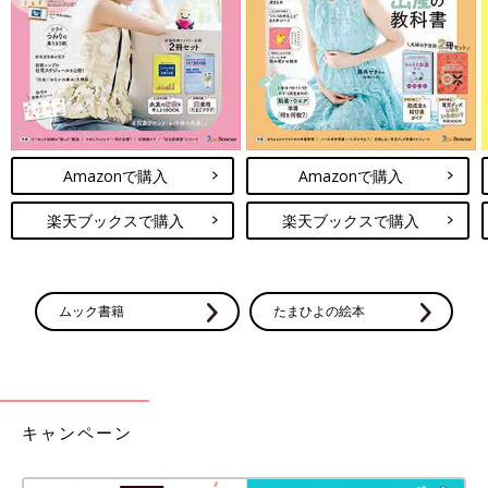
出典：Instagramアカウント「yusura0846」
最近ダイソーで話題になっているのが、「おさかな観察ケース」
です。水の中で目を開けることや潜ることに抵抗があっても、こ
Amazonで購入
Amazonで購入
れさえあれば気軽に水の中をのぞけます！川や海で見つけた生き
物を入れておける蓋付きのスペースもあり、夏のレジャーで活躍
楽天ブックスで購入
楽天ブックスで購入
しそうですね！
セリア「スプラッシュスプリンクラー」で大興奮！
ムック書籍
たまひよの絵本
キャンペーン