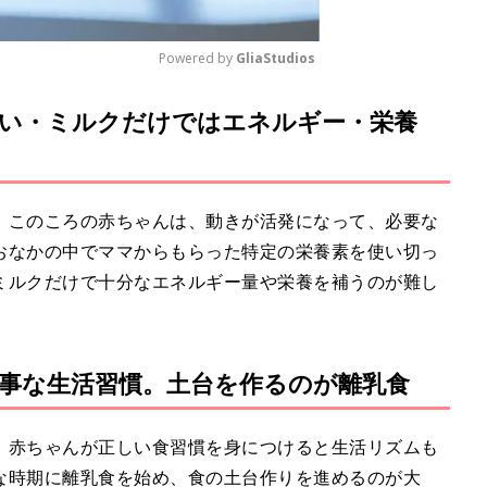
Powered by 
GliaStudios
い・ミルクだけではエネルギー・栄養
M
u
t
e
。このころの赤ちゃんは、動きが活発になって、必要な
おなかの中でママからもらった特定の栄養素を使い切っ
ミルクだけで十分なエネルギー量や栄養を補うのが難し
事な⽣活習慣。⼟台を作るのが離乳⾷
。赤ちゃんが正しい食習慣を身につけると生活リズムも
な時期に離乳食を始め、食の土台作りを進めるのが大