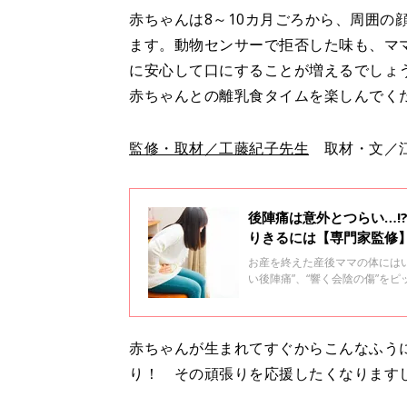
赤ちゃんは8～10カ月ごろから、周囲の
ます。動物センサーで拒否した味も、マ
に安心して口にすることが増えるでしょ
赤ちゃんとの離乳食タイムを楽しんでく
監修・取材／工藤紀子先生
取材・文／江
後陣痛は意外とつらい…!
りきるには【専門家監修
お産を終えた産後ママの体にはい
い後陣痛”、“響く会陰の傷”を
鳥越さんに教えてもらいました
体、ねぎらってくださいね。
赤ちゃんが生まれてすぐからこんなふう
り！ その頑張りを応援したくなります