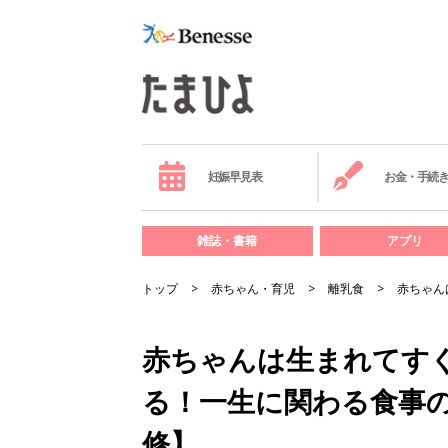
妊娠早見表
お金・手続
雑誌・書籍
アプリ
トップ
赤ちゃん・育児
離乳食
赤ちゃん
赤ちゃんは生まれてす
る！一生に関わる食事
修】