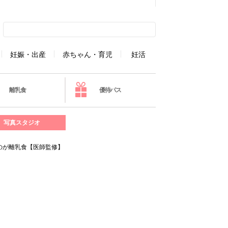
妊娠・出産
赤ちゃん・育児
妊活
離乳食
優待パス
写真スタジオ
のが離乳食【医師監修】