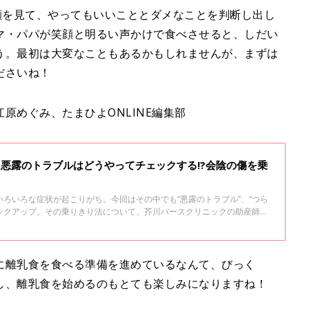
顔を見て、やってもいいこととダメなことを判断し出し
マ・パパが笑顔と明るい声かけで食べさせると、しだい
う。最初は大変なこともあるかもしれませんが、まずは
ださいね！
原めぐみ、たまひよONLINE編集部
?悪露のトラブルはどうやってチェックする!?会陰の傷を乗
】
ろいろな症状が起こりがち。今回はその中でも“悪露のトラブル”、“つら
ピックアップ。その乗りきり法について、芥川バースクリニックの助産師・
。赤ちゃんを健やかに育てるためにも、ママの健康はとても大事。自分の
に離乳食を食べる準備を進めているなんて、びっく
し、離乳食を始めるのもとても楽しみになりますね！