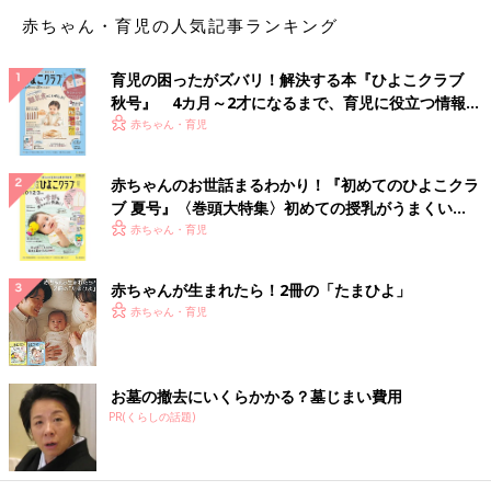
おもちゃ、時には足をなめることがある赤ちゃん。お口センサー
赤ちゃん・育児の人気記事ランキング
を発達させ頑張っているんだ！と温かく見守っていきましょう。
育児の困ったがズバリ！解決する本『ひよこクラブ
食べ物を吐き出してしまうのは、動物的センサーが
秋号』 4カ月～2才になるまで、育児に役立つ情報が
優れた証拠！と心配しないで
いっぱい！
赤ちゃん・育児
甘くておいしいおっぱいやミルクに対し、食べ物はさまざまな味
赤ちゃんのお世話まるわかり！『初めてのひよこクラ
がします。とくに酸味や苦みは「腐っているかも！」という動物
ブ 夏号』〈巻頭大特集〉初めての授乳がうまくい
的センサーが作動して、拒絶が起きやすい味。赤ちゃんが吐き出
く！ おっぱい・ミルクの基本と夏のトラブル 解決テ
赤ちゃん・育児
すのも無理ありません。ただ、そんな苦手な味も8〜12回ほど食
ク
べると食べられると言われているので、吐かれてもめげずに出し
赤ちゃんが生まれたら！2冊の「たまひよ」
続けるといいですね。
赤ちゃん・育児
赤ちゃんはママやパパの表情に敏感！離乳食タイム
を一緒に楽しんで
お墓の撤去にいくらかかる？墓じまい費用
PR(くらしの話題)
赤ちゃんは8～10カ月ごろから、周囲の顔を見て、やってもいい
こととダメなことを判断し出します。動物センサーで拒否した味
も、ママ・パパが笑顔と明るい声かけで食べさせると、しだいに