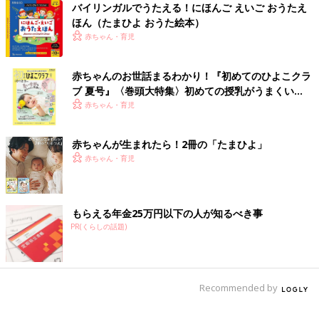
バイリンガルでうたえる！にほんご えいご おうたえ
す。
ほん（たまひよ おうた絵本）
赤ちゃん・育児
『初めてのひよこクラブ』2024年夏号には、「赤ちゃんが離乳
食を食べられるようになるまで…」特集があります。
赤ちゃんのお世話まるわかり！『初めてのひよこクラ
『初めてのひよこクラブ』最新号はこちら！
ブ 夏号』〈巻頭大特集〉初めての授乳がうまくい
く！ おっぱい・ミルクの基本と夏のトラブル 解決テ
赤ちゃん・育児
ク
赤ちゃんが生まれたら！2冊の「たまひよ」
赤ちゃん・育児
もらえる年金25万円以下の人が知るべき事
PR(くらしの話題)
Recommended by