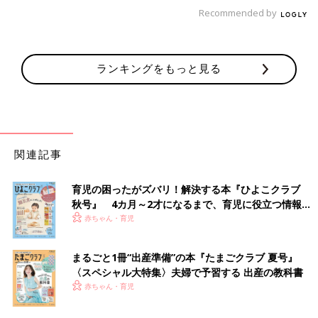
安心して口にすることが増えるでしょう。最初は大変なこともあ
Recommended by
るかもしれませんが、まずは赤ちゃんとの離乳食タイムを楽しん
でくださいね！
監修・取材／工藤紀子先生
取材・文／江原めぐみ、たまひよ
ランキングをもっと見る
ONLINE編集部
後陣痛は意外とつらい…!?悪露のトラブ
ルはどうやってチェックする!?会陰の傷
を乗りきるには【専門家監修】
お産を終えた産後ママの体にはいろいろな症状
関連記事
が起こりがち。今回はその中でも“悪露のトラ
ブル”、“つらい後陣痛”、“響く会陰の傷”をピッ
クアップ。その乗りきり法について、芥川バー
育児の困ったがズバリ！解決する本『ひよこクラブ
スクリニックの助産師・鳥越さんに教えてもら
赤ちゃんが生まれてすぐからこんなふうに離乳食を食べる準備を
秋号』 4カ月～2才になるまで、育児に役立つ情報が
いました。赤ちゃんを健やかに育てるために
進めているなんて、びっくり！ その頑張りを応援したくなりま
いっぱい！
赤ちゃん・育児
も、ママの健康はとても大事。自分の体、ねぎ
すし、離乳食を始めるのもとても楽しみになりますね！
らってくださいね。
まるごと1冊“出産準備”の本『たまごクラブ 夏号』
参考／『初めてのひよこクラブ』2024年夏号「赤ちゃんが離乳
〈スペシャル大特集〉夫婦で予習する 出産の教科書
食を食べられるようになるまで…」
赤ちゃん・育児
●記事の内容は2024年5月の情報で、現在と異なる場合がありま