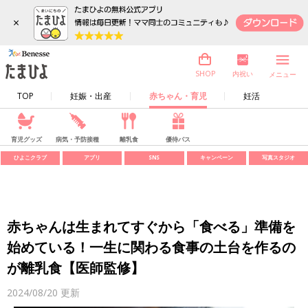
×
内祝い
SHOP
メニュー
TOP
妊娠・出産
赤ちゃん・育児
妊活
育児グッズ
病気・予防接種
離乳食
優待パス
ひよこクラブ
アプリ
SNS
キャンペーン
写真スタジオ
赤ちゃんは生まれてすぐから「食べる」準備を
始めている！一生に関わる食事の土台を作るの
が離乳食【医師監修】
2024/08/20
更新