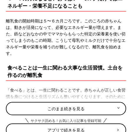
ネルギー・栄養不足になることも
離乳食の開始時期は５〜６カ月ごろです。このころの赤ちゃん
は、動きが活発になって、必要なエネルギー量が増えます。ま
た、鉄などおなかの中でママからもらった特定の栄養素を使い切
ってしまうのもこの時期。こうして母乳やミルクだけで十分なエ
ネルギー量や栄養を補うのが難しくなるので、離乳食を始めま
す。
⾷べることは⼀⽣に関わる⼤事な⽣活習慣。⼟台を
作るのが離乳⾷
「食べる」とは、一生に関わることです。赤ちゃんが正しい食習
慣を身につけると生活リズムも整いやすくなります。そのために
も適切な時期に離乳食を始め、食の土台作りを進めるのが大切。
このまま続きを見る
また、離乳食の機会はママ・パパにとっても調理時の衛生管理に
ついて知るいい機会に。正しく実践し、赤ちゃんに安全な食べ物
サクサク読める！お気に入り記事を登録可能
を提供しましょう。
アプリで続きを見る