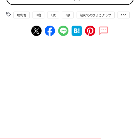
おっぱいを吸うために 生後しばらくはスプーンを受
け付けない
離乳食
0歳
1歳
2歳
初めてのひよこクラブ
app
赤ちゃんはおっぱいなどを吸う力（吸啜（きゅうてつ）反射）
と、吸えないものを舌で押し出す力（押し出し反射）を持って生
まれてきます。通常は4カ月ごろからこの反射が消えていき、あ
とからそしゃく能力を身につけていきます。そのため、反射の残
る時期にスプーンを赤ちゃんの口に入れても、舌の動きでオエッ
と吐き出し、うまくいかない可能性が高いのです。
赤ちゃんはおっぱいを飲みながら 口まわりの筋肉を
鍛えている
離乳食を始めるのは５〜６カ月ごろですが、赤ちゃんが食べる準
備を始めるのは生まれてすぐのころから。たとえばおっぱいやミ
ルクを飲みながらそしゃくに必要な口まわりの筋肉を鍛えていま
す。ほかにも赤ちゃんは２〜４カ月ごろになると、口の中に手を
入れてなめることがありますが、これも口の中にママや哺乳びん
の乳首以外が入ってきても大丈夫なように慣らす準備。指や手、