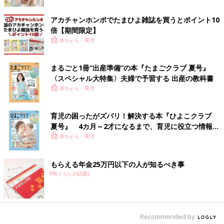
グリーンフォレスト
アカチャンホンポでたまひよ雑誌を買うとポイント10
倍【期間限定】
赤ちゃん・育児
まるごと1冊“出産準備”の本『たまごクラブ 夏号』
〈スペシャル大特集〉夫婦で予習する 出産の教科書
赤ちゃん・育児
育児の困ったがズバリ！解決する本『ひよこクラブ
夏号』 4カ月～2才になるまで、育児に役立つ情報が
いっぱい！
赤ちゃん・育児
もらえる年金25万円以下の人が知るべき事
PR(くらしの話題)
Recommended by