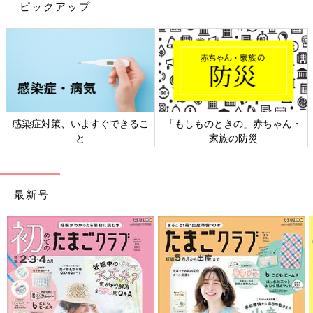
Tel 0120-666-877
ピックアップ
http://bxe.co.jp/
※この記事は「たまひよONLINE」で過去に公開されたもので
す。
感染症対策、いますぐできるこ
「もしものときの」赤ちゃん・
と
家族の防災
最新号