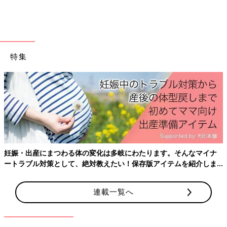
特集
グレーのラベルの「グリーンフォレスト」（420ml 900円）は、
ペパーミントやローズマリーなどをブレンドした、すっきりと清
涼感のある香り。ドクダミやスギナなど、抗菌・殺菌作用が期待
できる10種の野草成分を配合しています。湿疹やあせもでお悩み
の肌に。
日々使うものにもきちんとこだわりたい。自分だけでなく、家族
が使うものにもやさしく上質なものを選びたい。そんなママたち
妊娠・出産にまつわる体の変化は多岐にわたります。そんなマイナ
の願いにフィットする「ローレ」は、これからの新定番になりそ
ートラブル対策として、絶対教えたい！保存版アイテムを紹介しま
うな予感☆ 汗や日焼けなどで夏のダメージが残る子どもたちの
す。
肌を、植物の力でやさしくいたわってみては。
連載一覧へ
「LORE」製品に関するお問い合わせ先
ビーバイ・イー