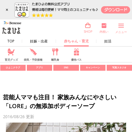
×
内祝い
SHOP
メニュー
TOP
妊娠・出産
赤ちゃん・育児
妊活
育児グッズ
病気・予防接種
離乳食
優待パス
ひよこクラブ
アプリ
SNS
キャンペーン
写真スタジオ
芸能人ママも注目！ 家族みんなにやさしい
「LORE」の無添加ボディーソープ
2016/08/26
更新