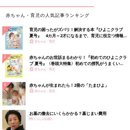
赤ちゃん・育児の人気記事ランキング
育児の困ったがズバリ！解決する本『ひよこクラブ
夏号』 4カ月～2才になるまで、育児に役立つ情報が
いっぱい！
赤ちゃん・育児
赤ちゃんのお世話まるわかり！『初めてのひよこクラ
ブ 夏号』〈巻頭大特集〉初めての授乳がうまくい
く！ おっぱい・ミルクの基本と夏のトラブル 解決テ
赤ちゃん・育児
白いラベルの「シトラスオーチャード」（420ml 900円）は、オ
ク
レンジをはじめとする4つの柑橘をブレンドした、フレッシュで
さわやかな香り。ヨモギやビワ葉など、保湿や抗炎症作用が期待
赤ちゃんが生まれたら！2冊の「たまひよ」
できる10種の野草成分を配合しています。乾燥や湿疹が気になる
赤ちゃん・育児
肌に。
成分の96％が天然由来。8つの合成成分不使用で子
お墓の撤去にいくらかかる？墓じまい費用
どもの肌にもやさしい♪
PR(くらしの話題)