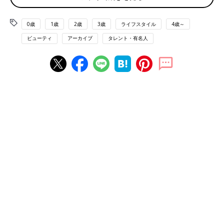
した天然アロマを使用。香りのリラックス効果によって心身のバ
ランスが整い、お肌への相乗効果も期待できるそう！ 上質な香
0歳
1歳
2歳
3歳
ライフスタイル
4歳～
りが、毎日のお風呂タイムをちょっぴりリッチな気分にしてくれ
ビューティ
アーカイブ
タレント・有名人
るのもうれしいですね♡
シトラスオーチャード