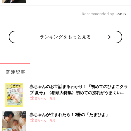
Recommended by
ランキングをもっと見る
関連記事
赤ちゃんのお世話まるわかり！『初めてのひよこクラ
ブ 夏号』〈巻頭大特集〉初めての授乳がうまくい
10種類の野草の力をしっかりと感じられるよう、そのほかの成分
く！ おっぱい・ミルクの基本と夏のトラブル 解決テ
赤ちゃん・育児
は石けんをベースに天然由来のもののみを使用。さっぱりつるつ
ク
るの洗いあがりも、家族みんなで使うのにぴったりですね。また
赤ちゃんが生まれたら！2冊の「たまひよ」
石油系界面活性剤、合成香料、合成着色料など8つの合成成分を
赤ちゃん・育児
一切使っていないのもポイント。デリケートな子どもの肌にも安
心して使えます。