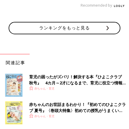
Recommended by
グッズなどもあります。うまく活用して欲しいです。
しかしプールや野外はやはり暑すぎることもあります。そんな時
は、お風呂はどうでしょうか。気温などを考慮して、ぬるめのお
ランキングをもっと見る
湯でもいいです。ここなら日焼けの心配などはありません。
いつものお風呂を少しアレンジして、渚やプールのイメージで、
一緒に遊びましょう。BGMを流したり水風船を出してきたり。
うちの息子はカラのお風呂に寝転がったり、水を入れて水中眼鏡
とシュノーケルをして遊んでいました。少しの工夫で楽しい水遊
関連記事
びが、家の中でできます。
※水遊びをする際は、必ずおうちのかたがそばで見守るようにし
ましょう。（編集部より）
育児の困ったがズバリ！解決する本『ひよこクラブ
秋号』 4カ月～2才になるまで、育児に役立つ情報が
また室内でおすすめなのが、夏っぽいキャンプ、お家ごっこで
いっぱい！
赤ちゃん・育児
す。
プールや海水浴用の小さなテントや、キャンプ用のテントなどを
赤ちゃんのお世話まるわかり！『初めてのひよこクラ
家の中に建てます。それだけでなんだかとても雰囲気が出るもの
ブ 夏号』〈巻頭大特集〉初めての授乳がうまくい
です。そこに子どもたちのおもちゃや布団、食料や飲み物などを
く！ おっぱい・ミルクの基本と夏のトラブル 解決テ
赤ちゃん・育児
持ち込みます。立派な秘密基地のできあがりです。
ク
テントなどがないお家は、テーブルにシーツや毛布をかけて、即