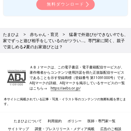
無料ダウンロード
楽天市場で見る
たまひよ
赤ちゃん・育児
猛暑で外遊びができない‼でも、
家でずっと遊び相手をしているのがツラい…。専門家に聞く、親子
で楽しめる♪夏のお家遊びとは？
ＡＢＪマークは、この電子書店・電子書籍配信サービスが、
著作権者からコンテンツ使用許諾を得た正規版配信サービス
であることを示す登録商標（登録番号 第11091000号）です。
ABJマークの詳細、ABJマークを掲示しているサービスの一覧
はこちら→
https://aebs.or.jp/
本サイトに掲載されている記事・写真・イラスト等のコンテンツの無断転載を禁じま
す。
たまひよについて
利用規約
ポリシー
医師・専門家一覧
サイトマップ
調査・プレスリリース・メディア掲載
広告のご相談