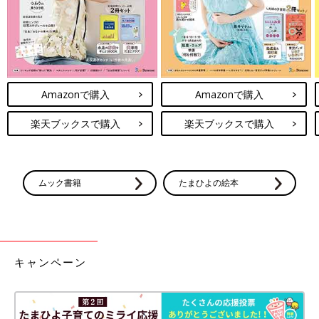
大阪教育大学教育学部教員養成課程家政教育講座教授。大阪教育
大学附属天王寺小学校元校長。専門は「保育学」「児童福祉」
「子育て支援」「父親支援」。ファザーリングジャパン顧問。兵
庫県西宮市初の男性保育士として施設・保育所に12年勤務。3人
の男の子それぞれに育児休暇を取得。それらの体験をから「父親
の育児支援」研究を始め、テレビ・ラジオ・新聞・雑誌等にて、
Amazonで購入
Amazonで購入
父親の育児、ワークライフバランス、子育て支援、保育研修等
で、講演会等を行うように。著書に『育児父さんの成長日誌』
楽天ブックスで購入
楽天ブックスで購入
（朝日新聞社）『子育てパパ力検定』（小学館）『うちの息子っ
てヘンですか? 男子育児のしんどさが解消される本』（SBクリエ
イティブ）『マンガでやさしくわかる男の子の叱り方ほめ方』
（日本能率協会マネジメントセンター）など多数など。
ムック書籍
たまひよの絵本
キャンペーン