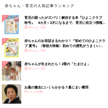
元保育士パパが伝授する 夏らしい“お家ごっこ”と
赤ちゃん・育児の人気記事ランキング
は？
育児の困ったがズバリ！解決する本『ひよこクラブ
秋号』 4カ月～2才になるまで、育児に役立つ情報が
家の中でも楽しめる夏の遊びについて、保育士の経験がある大阪
いっぱい！
赤ちゃん・育児
教育大学教授の小崎恭弘さんに聞きました。
「暑い夏！大人にとっては地獄のような日々ですが、子どもたち
赤ちゃんのお世話まるわかり！『初めてのひよこクラ
はへっちゃらです。というより、太陽や夏が大好きですね。夏の
ブ 夏号』〈巻頭大特集〉初めての授乳がうまくい
炎天下の午後の公園の遊具や日なたは、フライパンの上にいるよ
く！ おっぱい・ミルクの基本と夏のトラブル 解決テ
赤ちゃん・育児
うです。なぜかそんなところを好んで、汗びっしよりになって遊
ク
びます。子どもが目玉焼きかウインナーに見えてきます。
赤ちゃんが生まれたら！2冊の「たまひよ」
できる限り子どもの思いに答えてあげたいけど、やはり限界はあ
赤ちゃん・育児
ります。またあまりの直射日光は子どもにとっても、日焼けなど
のリスクにもなります。適度に切り上げてあげましょう。
それではそんな暑い夏を乗り切る、遊びについて考えましょう。
お墓の撤去にいくらかかる？墓じまい費用
夏の定番の一つは、プールなどの水遊びですね。これは夏ならで
PR(くらしの話題)
はの遊びです。
庭やベランダがあれば、日よけのパラソルなどを活用しながら、
水の爽快感を体験しましょう。最近はたくさんのプール、水遊び