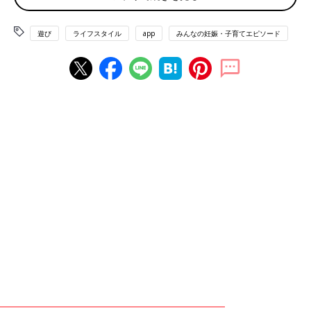
「暑くて引きこもりがちになるので、運動不足が心配です」（な
うさん）
遊び
ライフスタイル
app
みんなの妊娠・子育てエピソード
◾️外出もひと苦労
「どこかお出かけに連れて行くにもどこも混雑していそう。ベビ
ーカーに乗せるにしても暑いし、長時間外にいるのも炎天下の中
はツラい…。待ち時間等も考えてお出かけを考えないといけない
のがしんどい」（nat）
◾️２人の自宅保育
「出産と
保育園
の退園に伴い2人を自宅保育することになるので
大丈夫かなあと、少し心配です」（まーちゃん13）
◾️朝の散歩
「朝の散歩が暑くなるので心配です」（のん）
◾️どうやってすごす？
「夏休みは、毎日子どもがいるからどうやって暇つぶししよ
う…。食事を1日3回作るのがめんどくさい！」（まる）