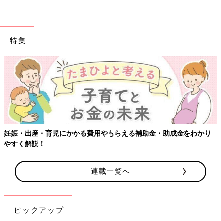
ん）
夏ならでは遊びは、どれも楽しそうですね。秘密基地なんて大人
でもワクワクしそうです。
（取材・文／酒井範子、たまひよONLINE編集部）
特集
※文中のコメントは「たまひよ」アプリユーザーから集めた体験
談を再編集したものです。
※記事の内容は2024年6月の情報で、現在と異なる場合がありま
す。
小崎恭弘さん
妊娠・出産・育児にかかる費用やもらえる補助金・助成金をわかり
やすく解説！
連載一覧へ
ピックアップ