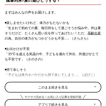
猛暑到来‼夏の遊びどうする？
まずはみんなの声をお届けします。
◾️楽しませたいけれど、体力がもたないかも
「生まれて初めての夏、毎日何をして過ごそうか悩み中。外は暑
そうだけど、たくさん思い出を作ってあげたい！ただ、
高齢出産
の為、自分の体力がもつかどうかも不安…」（さらさら）
◾️お出かけが不安
「35℃を超える気温の中、子どもを連れて外出、外遊びがとて
も不安です」（さのさの）
◾️持て余しそう
「子どもは体力オバケだから持て余してしまう…」（ぱぴこ）
◾️遊びのレパートリーが少ない！
このまま続きを見る
「毎日何をして遊んであげたらよいのか…。親の遊びのレパート
リーが少ない！」（むっちゃん）
サクサク読める！お気に入り記事を登録可能
アプリで続きを見る
◾️運動不足になりそう