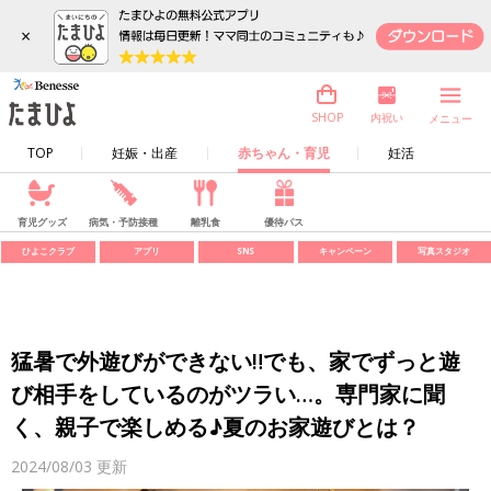
×
内祝い
SHOP
メニュー
TOP
妊娠・出産
赤ちゃん・育児
妊活
育児グッズ
病気・予防接種
離乳食
優待パス
ひよこクラブ
アプリ
SNS
キャンペーン
写真スタジオ
猛暑で外遊びができない‼でも、家でずっと遊
び相手をしているのがツラい…。専門家に聞
く、親子で楽しめる♪夏のお家遊びとは？
2024/08/03
更新