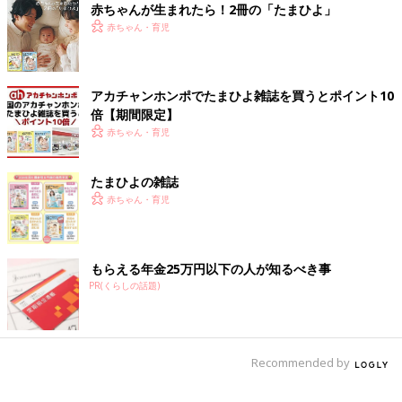
赤ちゃんが生まれたら！2冊の「たまひよ」
席の隠れ家を作りましょう。懐中電灯やライトを持ち込むだけ
赤ちゃん・育児
で、秘密基地となります。
子どもたちは大喜びで、自分たちの基地づくりに取り組むでしょ
う。少し目先を変えるだけで、家の中でも楽しい遊び場となりま
す。多分その日は『基地で寝る!』と言い出します。1日ぐらいで
アカチャンホンポでたまひよ雑誌を買うとポイント10
あれば、挑戦させてみてはどうでしょうか。子どもなりの初めて
倍【期間限定】
のお泊まり気分です。夏らしく少しダイナミックな活動や遊び
赤ちゃん・育児
を、親子でして欲しいと思います。
たまひよの雑誌
また室内であれば、ゲームや携帯、YouTubeなど動画やビデオと
赤ちゃん・育児
いう選択肢もあります。
もちろんこれらもうまく活用して欲しいと思います。ただし全て
をこれらだけに頼るのは、少し避けて欲しいです。これら映像系
のものは一方的な情報や映像の提供です。終わりもありません
もらえる年金25万円以下の人が知るべき事
し、それ以上の発展も子どもだけでは難しいです。
PR(くらしの話題)
大切なのはバランスだと思います。1時間動画を見たら、同じ時
間親子で遊んだり、関わったり。それ以外の遊びや活動、お出か
けをするぐらいの感じがいいのではないかと思います。
Recommended by
夏を意識した、夏らしい遊びを考えてみましょう」（小崎恭弘さ