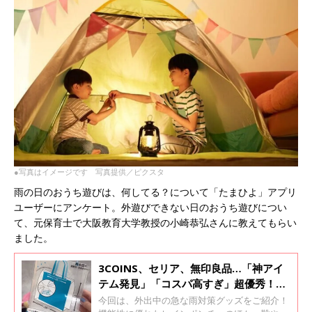
●写真はイメージです 写真提供／ピクスタ
雨の日のおうち遊びは、何してる？について「たまひよ」アプリ
ユーザーにアンケート。外遊びできない日のおうち遊びについ
て、元保育士で大阪教育大学教授の小崎恭弘さんに教えてもらい
ました。
3COINS、セリア、無印良品…「神アイ
テム発見」「コスパ高すぎ」超優秀！急
な雨対策グッズ4選
今回は、外出中の急な雨対策グッズをご紹介！