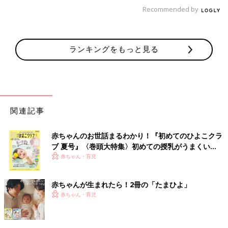
Recommended by
「私の保育士時代は、やはり雨の時期はとても大変でした。お外
に出られない環境の中で、あれやこれやの工夫をたくさんしてき
ました。こんなときは、ちょっとした発想の転換で乗り越えてい
ランキングをもっと見る
きましょう。
◾️普段の部屋の環境を変化させよう
保育では「環境構成」がとても大切です。子どもが自分から遊び
たくなるような工夫です。以前遊んでいたおもちゃや赤ちゃんの
ときに使っていたおもちゃなど、マンネリになっている環境を少
関連記事
し意識して変化させてみましょう。
赤ちゃんのお世話まるわかり！『初めてのひよこクラ
◾️一緒にお手伝い
ブ 夏号』〈巻頭大特集〉初めての授乳がうまくい
ママと一緒に家事など家のこと楽しみましょう。子どもは意外に
く！ おっぱい・ミルクの基本と夏のトラブル 解決テ
赤ちゃん・育児
楽しんでくれますよ。お風呂の掃除や掃除機がけ、ごはんの準
ク
備、靴みがきなどはどうでしょう。うまい・へたではなく、楽し
赤ちゃんが生まれたら！2冊の「たまひよ」
く過ごす意識を大切に。
赤ちゃん・育児
◾️雨の日だからこそダイナミックに遊ぶ
外に出られないことを逆手にとって、家の中でダイナミックに遊