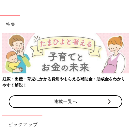
雨や家から出られない状況をマイナスに捉えるのではなく、その
状況を子どもと一緒に考えながら、楽しむ姿勢が大切なのではな
いでしょうか。親子の過ごし方、子どもの遊びは無限大に広がり
特集
ます」（小崎恭弘さん）
お風呂で育てる理系男子？！[ハハのさけ
び #88]
お風呂で育てる理系男子？！[ハハのさけび
#88]子どもとの、１日の終わりのお風呂タイ
ム。みなさんどう過ごしていますか？「今日は
保育園でなにして遊んだのー？」など、ゆっく
りおしゃべりするのも良いですが・・・
雨の日が続くと、遊びがマンネリ化することも。雨の日にしかで
妊娠・出産・育児にかかる費用やもらえる補助金・助成金をわかり
きない遊びを親子で見つけられるといいですね。
やすく解説！
（取材・文／酒井範子、たまひよONLINE編集部）
※文中のコメントは「たまひよ」アプリユーザーから集めた体験
連載一覧へ
談を再編集したものです。
※記事の内容は2026年5月の情報で、現在と異なる場合がありま
す。
ピックアップ
小崎恭弘さん