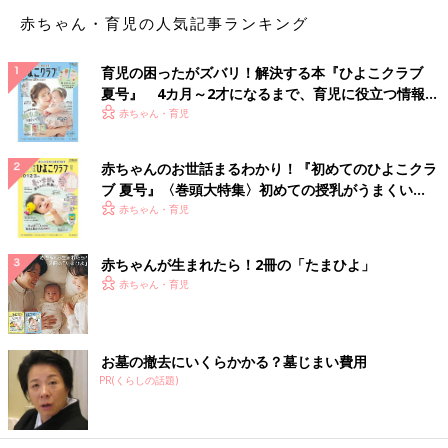
べて障害物レースをしたり、家の中で体力を使えるような遊びを
赤ちゃん・育児の人気記事ランキング
考えたりしてました」（akachaman）
育児の困ったがズバリ！解決する本『ひよこクラブ
◾️ボールプールやジャングルジムで気が済むまで遊ぶ！
夏号』 4カ月～2才になるまで、育児に役立つ情報が
「自宅にある、アンパンマンのジャングルジム、滑り台、ボール
いっぱい！
赤ちゃん・育児
プールを出して、雨の日はそれで気が済むまで遊びます。ボール
を投げて、『拾ってきて～』を繰り返して、とにかく疲れさせま
す（笑）」（みみ）
赤ちゃんのお世話まるわかり！『初めてのひよこクラ
ブ 夏号』〈巻頭大特集〉初めての授乳がうまくい
◾️家の中で三輪車遊び
く！ おっぱい・ミルクの基本と夏のトラブル 解決テ
赤ちゃん・育児
「乗り物が大好きな子なので、母が『のりもののりたいな』を歌
ク
ったり、三輪車でバックする際、『ピーピー、バックします』と
赤ちゃんが生まれたら！2冊の「たまひよ」
アナウンスしたり。ソファなどにぶつかってしまったときには、
赤ちゃん・育児
『事故です！！』と言って、盛り上げています」（ねるママ）
雨の状況を子どもと一緒に考えながら、楽しむ姿勢
お墓の撤去にいくらかかる？墓じまい費用
が大事です！
PR(くらしの話題)
天気が悪い日は家でどう過ごす⁉ 子どもが飽きないおうち遊び
について、小崎恭弘さんに聞いてみました。