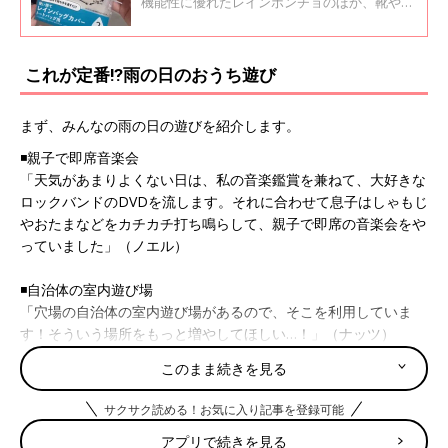
機能性に優れたレインポンチョのほか、靴やバ
ッグがぬれにくくなる防水スプレーなど、超優
秀なものばかりです。実際に使っている人の満
足度も高そうなので、ぜひチェックしてみてく
これが定番⁉雨の日のおうち遊び
ださいね♪
まず、みんなの雨の日の遊びを紹介します。
◾️親子で即席音楽会
「天気があまりよくない日は、私の音楽鑑賞を兼ねて、大好きな
ロックバンドのDVDを流します。それに合わせて息子はしゃもじ
やおたまなどをカチカチ打ち鳴らして、親子で即席の音楽会をや
っていました」（ノエル）
◾️自治体の室内遊び場
「穴場の自治体の室内遊び場があるので、そこを利用していま
す！そういう場所をもっと増やしてほしい…！」（ナッツ）
このまま続きを見る
◾️ひたすらお絵描きやねんど
「家でひたすらお絵描きやねんど、絵本、テレビ…。あと、お風
サクサク読める！お気に入り記事を登録可能
呂をプールにして遊んだり、その中でシャボン玉やったりしてい
アプリで続きを見る
ます」（てるちゃん）