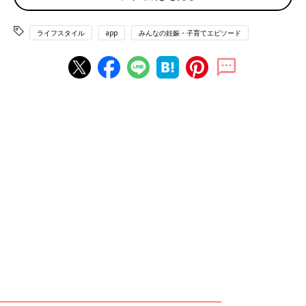
◾️外の風を感じながらお話
ライフスタイル
app
みんなの妊娠・子育てエピソード
「庭に面したカーテンを開けて、外を眺めながら、お話をした
り、窓を開けて少し風を感じたりしています」（ぶち）
◾️赤ちゃん向けのふれあい遊びや体操
「YouTubeのふれあい遊びや赤ちゃん体操でたくさん身体を動か
したりして遊んでいます！」（ぽぽ）
◾️おやつパーティー
「めいろ、クイズの絵本を見たり、クッキーなどのお菓子を作っ
たりしています。映画鑑賞と称して、おやつパーティーをしてい
ます」（ぱっちょ）
◾️結局YouTube頼りに
「いろいろな遊びをしようと思うのですが、時間が経つのが遅い
遅い…。結局、YouTube頼りになってしまいます」（ぽこまる）
◾️家の中で体を使った遊び
「夏はお風呂場で水遊びをしてみたり、家にあるクッションを並