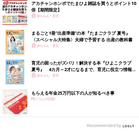
びましょう。おすすめは、『押入れの秘密基地づくり』です。秘
アカチャンホンポでたまひよ雑誌を買うとポイント10
密基地というフレーズだけでどうにかなります。布団や電気、食
倍【期間限定】
料に飲み物などいろいろと持ち込みます。家中に小さなテントを
赤ちゃん・育児
立てるのもおもしろいですよ。テーブルにシーツをかけるだけで
も、立派な秘密基地になります。
まるごと1冊“出産準備”の本『たまごクラブ 夏号』
〈スペシャル大特集〉夫婦で予習する 出産の教科書
◾️雨を楽しむ！
赤ちゃん・育児
思い切って雨の中、出かけていきましょう。長靴にレインコー
ト、汚れてもいい服で。傘を差しての雨の中のお散歩は、いつも
育児の困ったがズバリ！解決する本『ひよこクラブ
とちょっと違う景色です。こんなときに安全のお話や、歩き方の
夏号』 4カ月～2才になるまで、育児に役立つ情報が
注意を心に余裕を持って伝えましょう。帰ってきたら、もちろん
いっぱい！
赤ちゃん・育児
お風呂にGOです。風邪を引かないようにしましょう。
◾️ICT（デジタルツール）を活用しよう
もらえる年金25万円以下の人が知るべき事
パソコンやスマホ、タブレットの活用も一つの手段です。今は、
PR(くらしの話題)
動画やゲーム、子ども用のアプリなどもいろいろと充実していま
す。ただしこれらにすべてを丸投げはやめましょう。保護者の方
と一緒に見たりして遊び、親子のコミュニケーションの一つのツ
Recommended by
ールとして活用してほしいのです。また1時間ICTを使ったら、同
じ時間、ICT以外の遊びもしてほしいと思います。