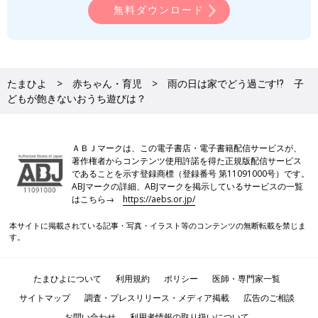
無料ダウンロード
叱り方・ほめ方がわかる! 「男の子」の声かけ
Amazonで見る
たまひよ
赤ちゃん・育児
雨の日は家でどう過ごす⁉ 子
どもが飽きないおうち遊びは？
楽天ブックスで見る
ＡＢＪマークは、この電子書店・電子書籍配信サービスが、
著作権者からコンテンツ使用許諾を得た正規版配信サービス
であることを示す登録商標（登録番号 第11091000号）です。
ABJマークの詳細、ABJマークを掲示しているサービスの一覧
はこちら→
https://aebs.or.jp/
本サイトに掲載されている記事・写真・イラスト等のコンテンツの無断転載を禁じま
す。
たまひよについて
利用規約
ポリシー
医師・専門家一覧
サイトマップ
調査・プレスリリース・メディア掲載
広告のご相談
お問い合わせ
利用者情報の取り扱いについて