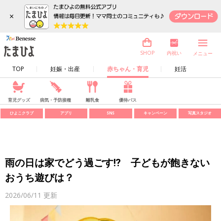
×
内祝い
SHOP
メニュー
TOP
妊娠・出産
赤ちゃん・育児
妊活
育児グッズ
病気・予防接種
離乳食
優待パス
ひよこクラブ
アプリ
SNS
キャンペーン
写真スタジオ
雨の日は家でどう過ごす⁉ 子どもが飽きない
おうち遊びは？
2026/06/11
更新