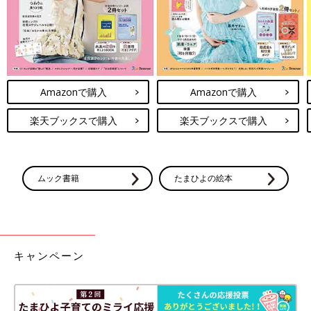
Amazonで購入
Amazonで購入
楽天ブックスで購入
楽天ブックスで購入
PROFILE）
大阪教育大学教育学部教員養成課程家政教育講座教授。専門は
ムック書籍
たまひよの絵本
「保育学」「児童福祉」「子育て支援」「父親支援」。ファザー
リングジャパン顧問。兵庫県西宮市初の男性保育士として施設・
保育所に12年勤務。3人の男の子それぞれに育児休暇を取得。そ
れらの体験をから「父親の育児支援」研究を始め、テレビ・ラジ
オ・新聞・雑誌等にて、父親の育児、ワークライフバランス、子
キャンペーン
育て支援、保育研修等で、講演会等を行うように。著書に『育児
父さんの成長日誌』（朝日新聞社）、『パパぢから検定』（小学
館）など。